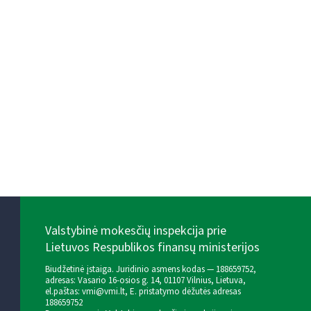
Valstybinė mokesčių inspekcija prie
Lietuvos Respublikos finansų ministerijos
Biudžetinė įstaiga. Juridinio asmens kodas — 188659752,
adresas: Vasario 16-osios g. 14, 01107 Vilnius, Lietuva,
el.paštas:
vmi@vmi.lt
, E. pristatymo dėžutės adresas
188659752