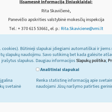
Išsamesnė informacija žiniasklaidai:
Rita Skavičienė,
Panevėžio apskrities valstybinė mokesčių inspekcija
Tel.: + 370 615 53661, el. p.:
Rita.Skaviciene@vmi.lt
. cookies). Būtinieji slapukai įdiegiami automatiškai ir jiems
u kitų slapukų naudojimu. Savo sutikimą bet kada galėsite atš
i įrašytus slapukus. Daugiau informacijos
Slapukų politika
;
Pr
Analitiniai slapukai
įgalina
Renka statistinę informaciją apie svetai
ukų svetainė
naudojami Jūsų naršymo patirties gerini