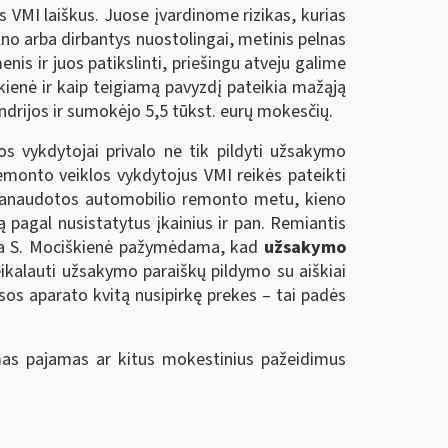
 VMI laiškus. Juose įvardinome rizikas, kurias
no arba dirbantys nuostolingai, metinis pelnas
nis ir juos patikslinti, priešingu atveju galime
škienė ir kaip teigiamą pavyzdį pateikia mažąją
ndrijos ir sumokėjo 5,5 tūkst. eurų mokesčių.
s vykdytojai privalo ne tik pildyti užsakymo
emonto veiklos vykdytojus VMI reikės pateikti
s panaudotos automobilio remonto metu, kieno
 pagal nusistatytus įkainius ir pan. Remiantis
teigia S. Mociškienė pažymėdama, kad
užsakymo
ikalauti užsakymo paraiškų pildymo su aiškiai
os aparato kvitą nusipirkę prekes – tai padės
mas pajamas ar kitus mokestinius pažeidimus