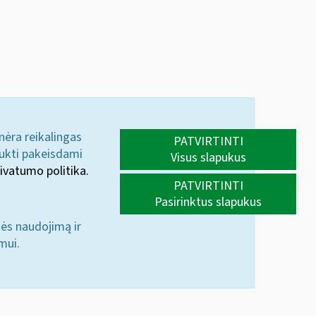
 nėra reikalingas
PATVIRTINTI
aukti pakeisdami
Visus slapukus
ivatumo politika.
PATVIRTINTI
Pasirinktus slapukus
nės naudojimą ir
mui.