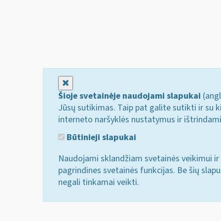
Uždaryti
Šioje svetainėje naudojami slapukai
(angl
Jūsų sutikimas. Taip pat galite sutikti ir s
interneto naršyklės nustatymus ir ištrindam
Būtinieji slapukai
Naudojami sklandžiam svetainės veikimui ir 
pagrindines svetainės funkcijas. Be šių slap
negali tinkamai veikti.