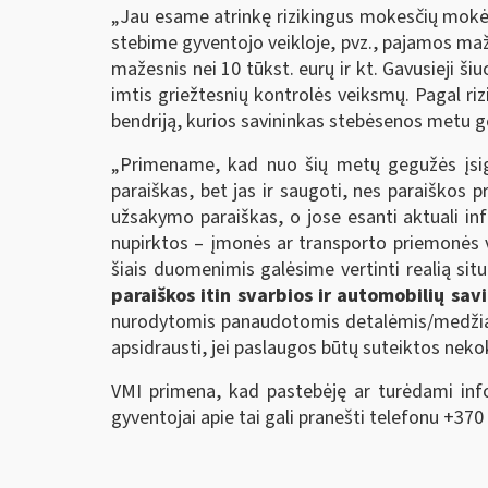
„Jau esame atrinkę rizikingus mokesčių mokėto
stebime gyventojo veikloje, pvz., pajamos maž
mažesnis nei 10 tūkst. eurų ir kt. Gavusieji ši
imtis griežtesnių kontrolės veiksmų. Pagal riz
bendriją, kurios savininkas stebėsenos metu ge
„Primename, kad nuo šių metų gegužės įsi
paraiškas, bet jas ir saugoti, nes paraiškos
užsakymo paraiškas, o jose esanti aktuali i
nupirktos – įmonės ar transporto priemonės va
šiais duomenimis galėsime vertinti realią situ
paraiškos itin svarbios ir automobilių sa
nurodytomis panaudotomis detalėmis/medžiagom
apsidrausti, jei paslaugos būtų suteiktos neko
VMI primena, kad pastebėję ar turėdami inf
gyventojai apie tai gali pranešti telefonu +370