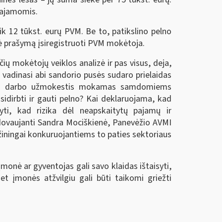
 pajamomis.
k 12 tūkst. eurų PVM. Be to, patikslino pelno
kė prašymą įsiregistruoti PVM mokėtoja.
ų mokėtojų veiklos analizė ir pas visus, deja,
, vadinasi abi sandorio pusės sudaro prielaidas
s nei darbo užmokestis mokamas samdomiems
idirbti ir gauti pelno? Kai deklaruojama, kad
i, kad rizika dėl neapskaitytų pajamų ir
adovaujanti Sandra Mociškienė, Panevėžio AVMI
žiningai konkuruojantiems to paties sektoriaus
onė ar gyventojas gali savo klaidas ištaisyti,
t įmonės atžvilgiu gali būti taikomi griežti