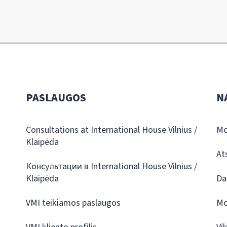
PASLAUGOS
N
Consultations at International House Vilnius /
Mo
Klaipėda
At
Консультации в International House Vilnius /
Klaipėda
Da
VMI teikiamos paslaugos
Mo