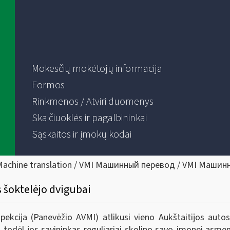
Mokesčių mokėtojų informacija
Formos
Rinkmenos / Atviri duomenys
Skaičiuoklės ir pagalbininkai
Sąskaitos ir įmokų kodai
Machine translation / VMI Машинный перевод / VMI Машин
 šoktelėjo dvigubai
spekcija (Panevėžio AVMI) atlikusi vieno Aukštaitijos aut
todėl jos savininkas reguliariai skolino savo įmonei asmen