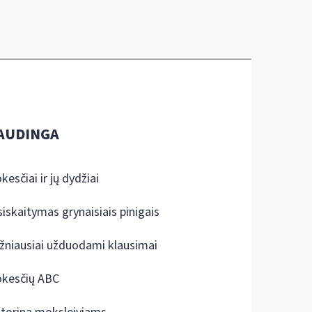
AUDINGA
kesčiai ir jų dydžiai
siskaitymas grynaisiais pinigais
žniausiai užduodami klausimai
kesčių ABC