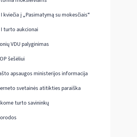
ktorina moksleiviams
I kviečia į „Pasimatymą su mokesčiais“
I turto aukcionai
onių VDU palyginimas
OP šešėliui
ašto apsaugos ministerijos informacija
terneto svetainės atitikties paraiška
škome turto savininkų
orodos