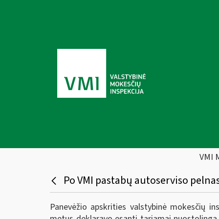
VMI 
Po VMI pastabų autoserviso pelnas
Panevėžio apskrities valstybinė mokesčių in
metus deklaravo esanti tariamai nuostolinga, 