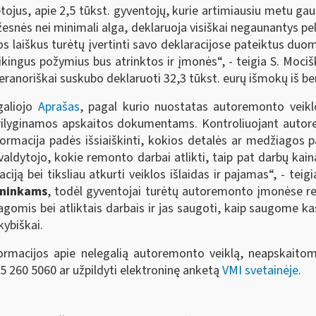
jus, apie 2,5 tūkst. gyventojų, kurie artimiausiu metu gaus
esnės nei minimali alga, deklaruoja visiškai negaunantys pel
uos laiškus turėtų įvertinti savo deklaracijose pateiktus duome
ikingus požymius bus atrinktos ir įmonės“, - teigia S. Moci
ranoriškai suskubo deklaruoti 32,3 tūkst. eurų išmokų iš be
galiojo
Aprašas
, pagal kurio nuostatas autoremonto veiklo
 prilyginamos apskaitos dokumentams. Kontroliuojant autor
nformacija padės išsiaiškinti, kokios detalės ar medžiago
ldytojo, kokie remonto darbai atlikti, taip pat darbų kainą
aciją bei tiksliau atkurti veiklos išlaidas ir pajamas“, - 
vininkams
, todėl gyventojai turėtų autoremonto įmonėse re
is bei atliktais darbais ir jas saugoti, kaip saugome kas
kybiškai.
ormacijos apie nelegalią autoremonto veiklą, neapskaito
 5 260 5060 ar užpildyti elektroninę anketą
VMI svetainėje
.