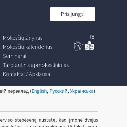
Prisijungti
Mokesčių žinynas
Mokesčių kalendorius
Seminarai
Tarptautinis apmokestinimas
Kontaktai / Apklausa
ний переклад (
English
,
Русский
,
Українська
)
oserviso stebėseną nustatė, kad įmonė dvejus
ines lėšas – jų suma siekė per 75 tūkst. eurų.