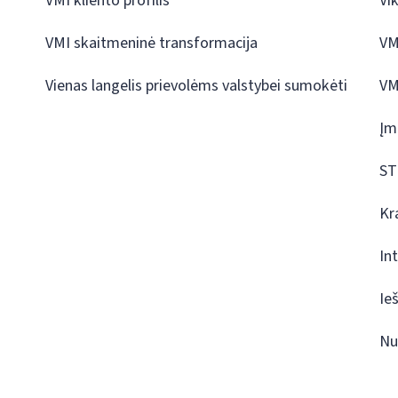
VMI kliento profilis
Vi
VMI skaitmeninė transformacija
VM
Vienas langelis prievolėms valstybei sumokėti
VM
Įm
ST
Kr
In
Ie
Nu