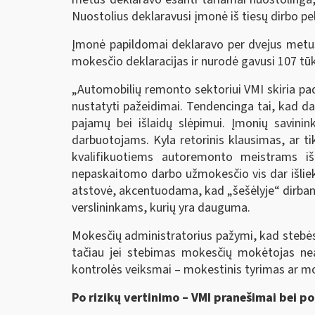
Nuostolius deklaravusi įmonė iš tiesų dirbo pel
Įmonė papildomai deklaravo per dvejus metus 
mokesčio deklaracijas ir nurodė gavusi 107 tūk
„Automobilių remonto sektoriui VMI skiria pad
nustatyti pažeidimai. Tendencinga tai, kad dal
pajamų bei išlaidų slėpimui. Įmonių savi
darbuotojams. Kyla retorinis klausimas, ar t
kvalifikuotiems autoremonto meistrams i
nepaskaitomo darbo užmokesčio vis dar išliek
atstovė, akcentuodama, kad „šešėlyje“ dirbant
verslininkams, kurių yra dauguma.
Mokesčių administratorius pažymi, kad stebėse
tačiau jei stebimas mokesčių mokėtojas neat
kontrolės veiksmai – mokestinis tyrimas ar mo
Po rizikų vertinimo – VMI pranešimai bei p