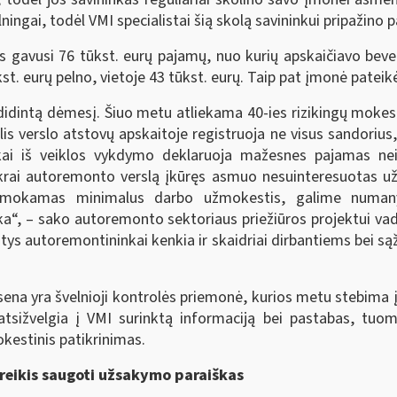
ningai, todėl VMI specialistai šią skolą savininkui pripažino
gavusi 76 tūkst. eurų pajamų, nuo kurių apskaičiavo bevei
st. eurų pelno, vietoje 43 tūkst. eurų. Taip pat įmonė patei
idintą dėmesį. Šiuo metu atliekama 40-ies rizikingų mokesči
is verslo atstovų apskaitoje registruoja ne visus sandorius
ninkai iš veiklos vykdymo deklaruoja mažesnes pajama
ikrai autoremonto verslą įkūręs asmuo nesuinteresuotas užs
šmokamas minimalus darbo užmokestis, galime numanyt
a“, – sako autoremonto sektoriaus priežiūros projektui v
ys autoremontininkai kenkia ir skaidriai dirbantiems bei są
na yra švelnioji kontrolės priemonė, kurios metu stebima įm
sižvelgia į VMI surinktą informaciją bei pastabas, tuome
kestinis patikrinimas.
oreikis saugoti užsakymo paraiškas