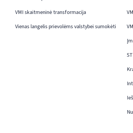
VMI skaitmeninė transformacija
VM
Vienas langelis prievolėms valstybei sumokėti
VM
Įm
ST
Kr
In
Ie
Nu