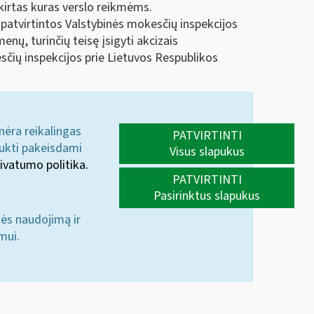
kirtas kuras verslo reikmėms.
 patvirtintos Valstybinės mokesčių inspekcijos
nų, turinčių teisę įsigyti akcizais
sčių inspekcijos prie Lietuvos Respublikos
 nėra reikalingas
PATVIRTINTI
aukti pakeisdami
Visus slapukus
ivatumo politika.
PATVIRTINTI
Pasirinktus slapukus
nės naudojimą ir
mui.