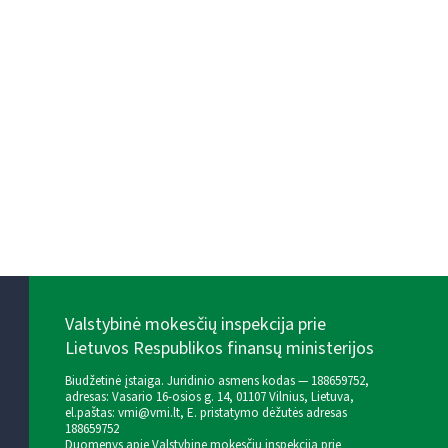
Valstybinė mokesčių inspekcija prie
Lietuvos Respublikos finansų ministerijos
Biudžetinė įstaiga. Juridinio asmens kodas — 188659752,
adresas: Vasario 16-osios g. 14, 01107 Vilnius, Lietuva,
el.paštas:
vmi@vmi.lt
, E. pristatymo dėžutės adresas
188659752
Duomenys apie Valstybinę mokesčių inspekciją prie