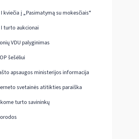
I kviečia į „Pasimatymą su mokesčiais“
I turto aukcionai
onių VDU palyginimas
OP šešėliui
ašto apsaugos ministerijos informacija
terneto svetainės atitikties paraiška
škome turto savininkų
orodos