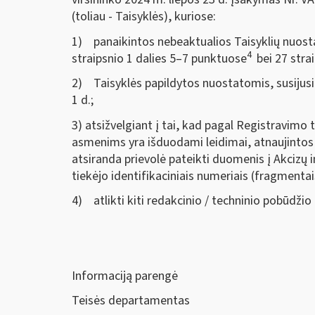
(toliau - Taisyklės), kuriose:
1) panaikintos nebeaktualios Taisyklių nuosta
4
straipsnio 1 dalies 5–7 punktuose
bei 27 stra
2) Taisyklės papildytos nuostatomis, susijusi
1 d.;
3) atsižvelgiant į tai, kad pagal Registravimo 
asmenims yra išduodami leidimai, atnaujintos 
atsiranda prievolė pateikti duomenis į Akcizų
tiekėjo identifikaciniais numeriais (fragmenta
4) atlikti kiti redakcinio / techninio pobūdžio
Informaciją parengė
Teisės departamentas