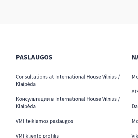
PASLAUGOS
N
Consultations at International House Vilnius /
Mo
Klaipėda
At
Консультации в International House Vilnius /
Klaipėda
Da
VMI teikiamos paslaugos
Mo
VMI kliento profilis
Vi