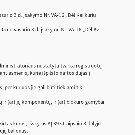
asario 3 d. įsakymo Nr. VA-16 „Dėl Kai kurių
005 m. vasario 3 d. įsakymu Nr. VA-16 „Dėl Kai
administratoriaus nustatyta tvarka registruotų
ant asmenis, kurie išpilsto naftos dujas į
, per kuriuos jie gali būti tiekiami tik
 ir (ar) jų komponentų, ir (ar) biokuro gamybai
rtas kuras, išskyrus AĮ 39 straipsnio 3 dalyje
ujų balionus;