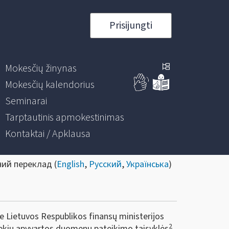
Prisijungti
Mokesčių žinynas
Mokesčių kalendorius
Seminarai
Tarptautinis apmokestinimas
Kontaktai / Apklausa
ний переклад (
English
,
Русский
,
Українська
)
ie Lietuvos Respublikos finansų ministerijos
2
rekių apyvartos duomenų pateikimo taisyklės