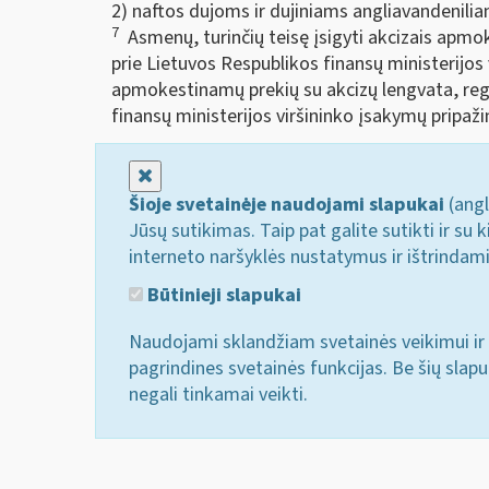
2) naftos dujoms ir dujiniams angliavandenili
7
Asmenų, turinčių teisę įsigyti akcizais apmok
prie Lietuvos Respublikos finansų ministerijos 
apmokestinamų prekių su akcizų lengvata, regis
finansų ministerijos viršininko įsakymų pripaži
Uždaryti
Šioje svetainėje naudojami slapukai
(angl
Jūsų sutikimas. Taip pat galite sutikti ir s
interneto naršyklės nustatymus ir ištrindam
Būtinieji slapukai
Naudojami sklandžiam svetainės veikimui ir 
pagrindines svetainės funkcijas. Be šių slap
negali tinkamai veikti.