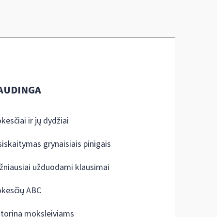
AUDINGA
kesčiai ir jų dydžiai
siskaitymas grynaisiais pinigais
žniausiai užduodami klausimai
kesčių ABC
ktorina moksleiviams