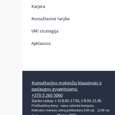
Karjera
Konsultacinė taryba
VMI strategija
Apklausos
Konsultacijos mokesčių klausimais ir
paslaugos gyventojams:
+370 5 260 5060
Darbo laikas: I-IV 8.00-17.00, V 8.00-15.45.
Prieššventinę dieną - viena valanda trumpiau.
Kiekvieno mėnesio antrą penktadienį 8.00 val. - 12.00 val.