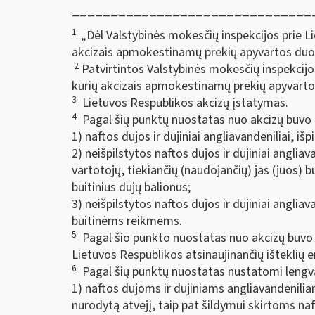
_______________________________
1
„Dėl Valstybinės mokesčių inspekcijos prie Li
akcizais apmokestinamų prekių apyvartos duom
2
Patvirtintos Valstybinės mokesčių inspekcijos
kurių akcizais apmokestinamų prekių apyvarto
3
Lietuvos Respublikos akcizų įstatymas.
4
Pagal šių punktų nuostatas nuo akcizų buvo 
1) naftos dujos ir dujiniai angliavandeniliai, išpi
2) neišpilstytos naftos dujos ir dujiniai angli
vartotojų, tiekiančių (naudojančių) jas (juos) 
buitinius dujų balionus;
3) neišpilstytos naftos dujos ir dujiniai angliav
buitinėms reikmėms.
5
Pagal šio punkto nuostatas nuo akcizų buvo at
Lietuvos Respublikos atsinaujinančių išteklių 
6
Pagal šių punktų nuostatas nustatomi lengvati
1) naftos dujoms ir dujiniams angliavandenilia
nurodytą atvejį, taip pat šildymui skirtoms naf