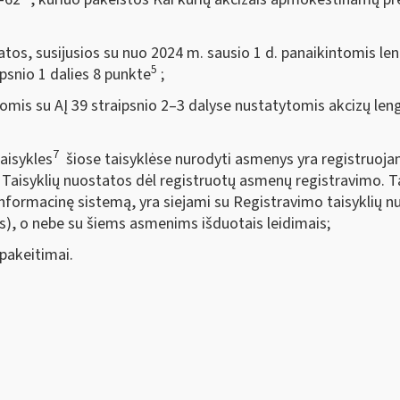
tos, susijusios su nuo 2024 m. sausio 1 d. panaikintomis le
5
ipsnio 1 dalies 8 punkte
;
omis su AĮ 39 straipsnio 2–3 dalyse nustatytomis akcizų le
7
taisykles
šiose taisyklėse nurodyti asmenys yra registruoja
Taisyklių nuostatos dėl registruotų asmenų registravimo. T
 informacinę sistemą, yra siejami su Registravimo taisyklių 
is), o nebe su šiems asmenims išduotais leidimais;
 pakeitimai.