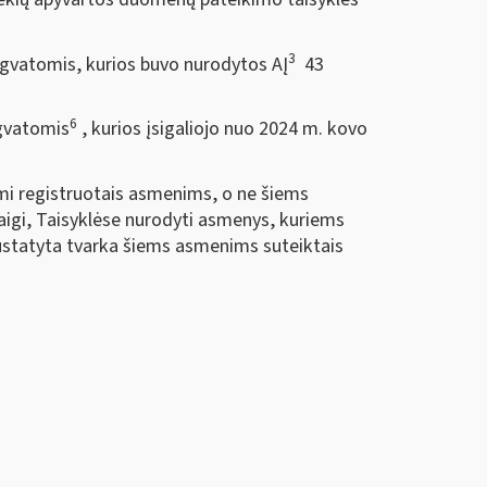
3
ngvatomis, kurios buvo nurodytos AĮ
43
6
ngvatomis
, kurios įsigaliojo nuo 2024 m. kovo
mi registruotais asmenims, o ne šiems
aigi, Taisyklėse nurodyti asmenys, kuriems
nustatyta tvarka šiems asmenims suteiktais