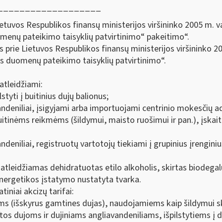
___________________
etuvos Respublikos finansų ministerijos viršininko 2005 m. v
enų pateikimo taisyklių patvirtinimo“ pakeitimo“.
 prie Lietuvos Respublikos finansų ministerijos viršininko 2
s duomenų pateikimo taisyklių patvirtinimo“.
atleidžiami:
lstyti į buitinius dujų balionus;
avandeniliai, įsigyjami arba importuojami centrinio mokesčių 
buitinėms reikmėms (šildymui, maisto ruošimui ir pan.), įskait
andeniliai, registruotų vartotojų tiekiami į grupinius įrenginius
leidžiamas dehidratuotas etilo alkoholis, skirtas biodegalų
energetikos įstatymo nustatyta tvarka.
niai akcizų tarifai:
ms (išskyrus gamtines dujas), naudojamiems kaip šildymui ski
tos dujoms ir dujiniams angliavandeniliams, išpilstytiems į d