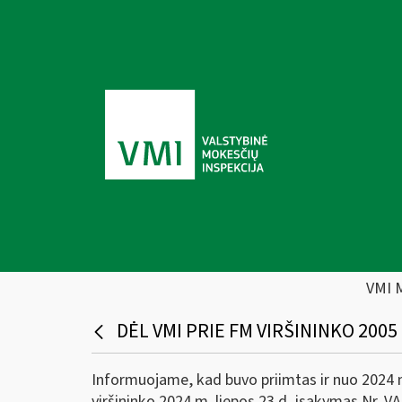
VMI 
DĖL VMI PRIE FM VIRŠININKO 2005 
Informuojame, kad buvo priimtas ir nuo 2024 m.
viršininko 2024 m. liepos 23 d. įsakymas Nr. V