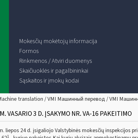
Mokesčių mokėtojų informacija
Formos
Rinkmenos / Atviri duomenys
Skaičiuoklės ir pagalbininkai
Sąskaitos ir įmokų kodai
Machine translation / VMI Машинный перевод / VMI Машин
M. VASARIO 3 D. ĮSAKYMO NR. VA-16 PAKEITIMO
 liepos 24 d. įsigaliojo Valstybinės mokesčių inspekcijos pr
1
A-62
, kuriuo pakeistos Kai kurių akcizais apmokestinamų p