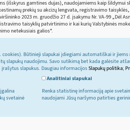
ams (išskyrus gamtines dujas), naudojamiems kaip šildymui s
estinamų prekių su akcizų lengvata, registravimo taisyklės,
viršininko 2023 m. gruodžio 27 d. įsakymu Nr. VA-99 „Dėl Asme
travimo taisyklių patvirtinimo ir kai kurių Valstybinės moke
nimo netekusiais galios“.
. cookies). Būtinieji slapukai įdiegiami automatiškai ir jiems
u kitų slapukų naudojimu. Savo sutikimą bet kada galėsite atš
i įrašytus slapukus. Daugiau informacijos
Slapukų politika
;
Pr
Analitiniai slapukai
įgalina
Renka statistinę informaciją apie svetai
ukų svetainė
naudojami Jūsų naršymo patirties gerini