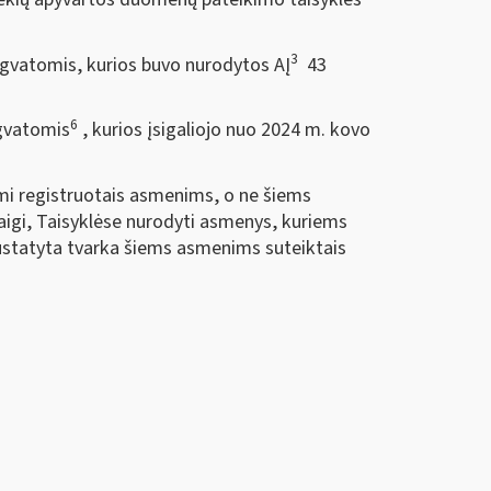
3
ngvatomis, kurios buvo nurodytos AĮ
43
6
ngvatomis
, kurios įsigaliojo nuo 2024 m. kovo
mi registruotais asmenims, o ne šiems
aigi, Taisyklėse nurodyti asmenys, kuriems
nustatyta tvarka šiems asmenims suteiktais