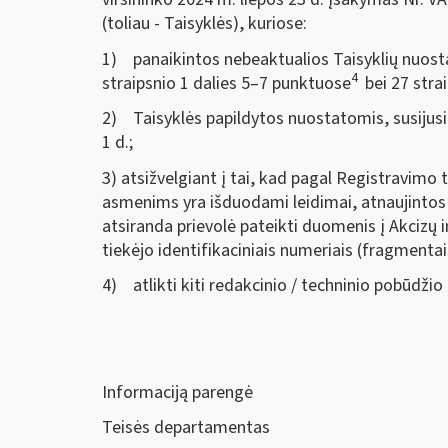
(toliau - Taisyklės), kuriose:
1) panaikintos nebeaktualios Taisyklių nuosta
4
straipsnio 1 dalies 5–7 punktuose
bei 27 stra
2) Taisyklės papildytos nuostatomis, susijusi
1 d.;
3) atsižvelgiant į tai, kad pagal Registravimo 
asmenims yra išduodami leidimai, atnaujintos 
atsiranda prievolė pateikti duomenis į Akcizų
tiekėjo identifikaciniais numeriais (fragmenta
4) atlikti kiti redakcinio / techninio pobūdžio
Informaciją parengė
Teisės departamentas