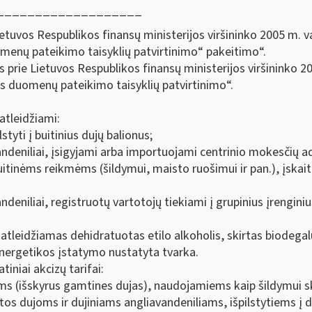
___________________
etuvos Respublikos finansų ministerijos viršininko 2005 m. v
enų pateikimo taisyklių patvirtinimo“ pakeitimo“.
 prie Lietuvos Respublikos finansų ministerijos viršininko 2
s duomenų pateikimo taisyklių patvirtinimo“.
atleidžiami:
lstyti į buitinius dujų balionus;
avandeniliai, įsigyjami arba importuojami centrinio mokesčių 
buitinėms reikmėms (šildymui, maisto ruošimui ir pan.), įskait
andeniliai, registruotų vartotojų tiekiami į grupinius įrenginius
leidžiamas dehidratuotas etilo alkoholis, skirtas biodegalų
energetikos įstatymo nustatyta tvarka.
niai akcizų tarifai:
ms (išskyrus gamtines dujas), naudojamiems kaip šildymui ski
tos dujoms ir dujiniams angliavandeniliams, išpilstytiems į d