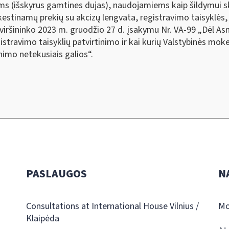
ams (išskyrus gamtines dujas), naudojamiems kaip šildymui s
estinamų prekių su akcizų lengvata, registravimo taisyklės,
viršininko 2023 m. gruodžio 27 d. įsakymu Nr. VA-99 „Dėl Asme
travimo taisyklių patvirtinimo ir kai kurių Valstybinės moke
nimo netekusiais galios“.
PASLAUGOS
N
Consultations at International House Vilnius /
Mo
Klaipėda