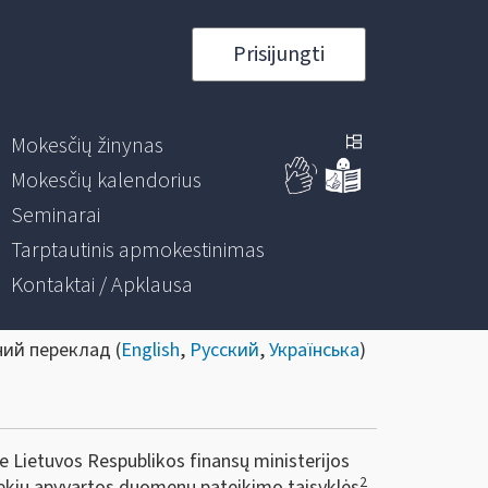
Prisijungti
Mokesčių žinynas
Mokesčių kalendorius
Seminarai
Tarptautinis apmokestinimas
Kontaktai / Apklausa
ний переклад (
English
,
Русский
,
Українська
)
ie Lietuvos Respublikos finansų ministerijos
2
rekių apyvartos duomenų pateikimo taisyklės