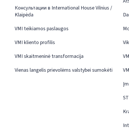
At
Консультации в International House Vilnius /
Klaipėda
Da
VMI teikiamos paslaugos
Mo
VMI kliento profilis
Vi
VMI skaitmeninė transformacija
VM
Vienas langelis prievolėms valstybei sumokėti
VM
Įm
ST
Kr
In