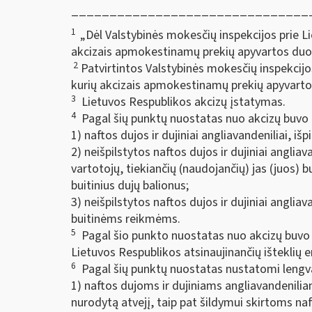
_______________________________
1
„Dėl Valstybinės mokesčių inspekcijos prie Li
akcizais apmokestinamų prekių apyvartos duom
2
Patvirtintos Valstybinės mokesčių inspekcijos
kurių akcizais apmokestinamų prekių apyvarto
3
Lietuvos Respublikos akcizų įstatymas.
4
Pagal šių punktų nuostatas nuo akcizų buvo 
1) naftos dujos ir dujiniai angliavandeniliai, išpi
2) neišpilstytos naftos dujos ir dujiniai angli
vartotojų, tiekiančių (naudojančių) jas (juos) 
buitinius dujų balionus;
3) neišpilstytos naftos dujos ir dujiniai angliav
buitinėms reikmėms.
5
Pagal šio punkto nuostatas nuo akcizų buvo at
Lietuvos Respublikos atsinaujinančių išteklių 
6
Pagal šių punktų nuostatas nustatomi lengvati
1) naftos dujoms ir dujiniams angliavandenilia
nurodytą atvejį, taip pat šildymui skirtoms naf