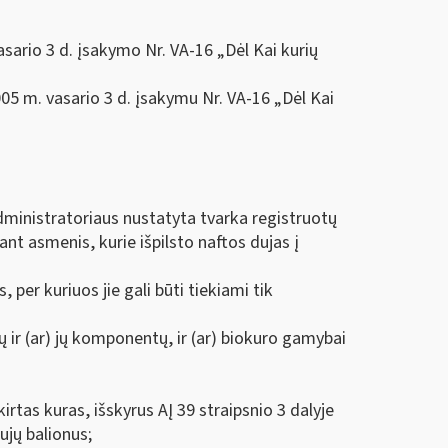
asario 3 d. įsakymo Nr. VA-16 „Dėl Kai kurių
005 m. vasario 3 d. įsakymu Nr. VA-16 „Dėl Kai
administratoriaus nustatyta tvarka registruotų
ant asmenis, kurie išpilsto naftos dujas į
, per kuriuos jie gali būti tiekiami tik
 ir (ar) jų komponentų, ir (ar) biokuro gamybai
rtas kuras, išskyrus AĮ 39 straipsnio 3 dalyje
ujų balionus;