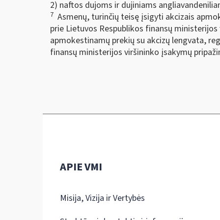
2) naftos dujoms ir dujiniams angliavandenili
7
Asmenų, turinčių teisę įsigyti akcizais apmok
prie Lietuvos Respublikos finansų ministerijos 
apmokestinamų prekių su akcizų lengvata, regis
finansų ministerijos viršininko įsakymų pripaži
APIE VMI
Misija, Vizija ir Vertybės