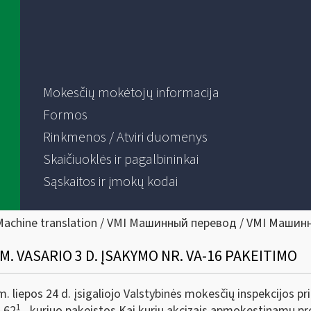
Mokesčių mokėtojų informacija
Formos
Rinkmenos / Atviri duomenys
Skaičiuoklės ir pagalbininkai
Sąskaitos ir įmokų kodai
Machine translation / VMI Машинный перевод / VMI Машин
M. VASARIO 3 D. ĮSAKYMO NR. VA-16 PAKEITIMO
 liepos 24 d. įsigaliojo Valstybinės mokesčių inspekcijos pr
1
A-62
, kuriuo pakeistos Kai kurių akcizais apmokestinamų p