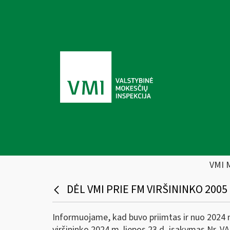
VMI 
DĖL VMI PRIE FM VIRŠININKO 2005 
Informuojame, kad buvo priimtas ir nuo 2024 m.
viršininko 2024 m. liepos 23 d. įsakymas Nr. V