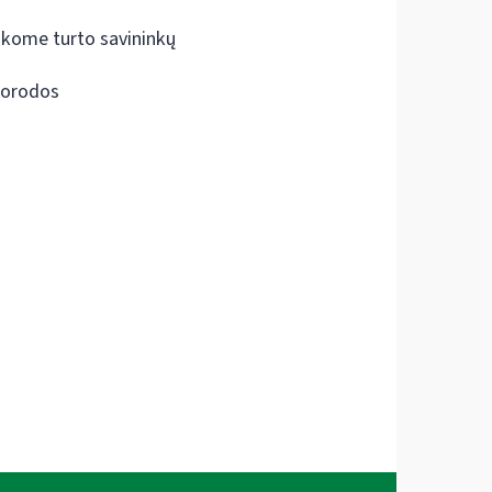
škome turto savininkų
orodos