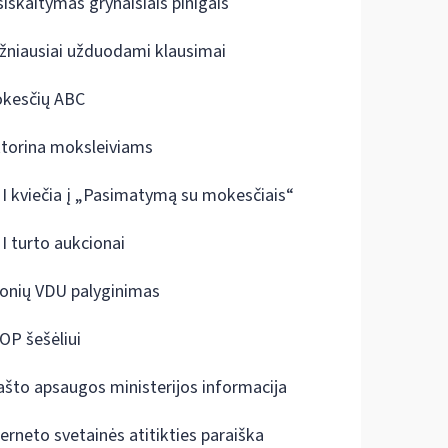
siskaitymas grynaisiais pinigais
žniausiai užduodami klausimai
kesčių ABC
ktorina moksleiviams
I kviečia į „Pasimatymą su mokesčiais“
I turto aukcionai
onių VDU palyginimas
OP šešėliui
ašto apsaugos ministerijos informacija
terneto svetainės atitikties paraiška