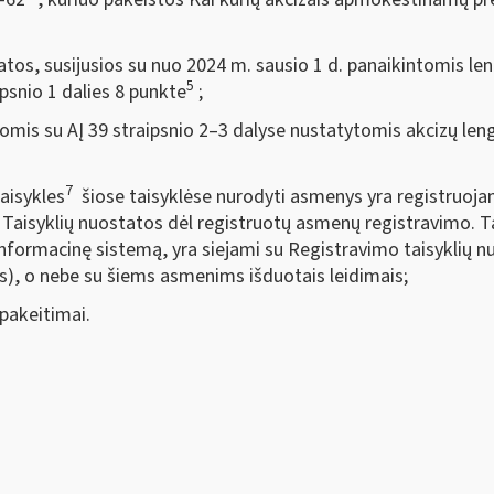
tos, susijusios su nuo 2024 m. sausio 1 d. panaikintomis le
5
ipsnio 1 dalies 8 punkte
;
omis su AĮ 39 straipsnio 2–3 dalyse nustatytomis akcizų le
7
taisykles
šiose taisyklėse nurodyti asmenys yra registruoja
Taisyklių nuostatos dėl registruotų asmenų registravimo. T
 informacinę sistemą, yra siejami su Registravimo taisyklių 
is), o nebe su šiems asmenims išduotais leidimais;
 pakeitimai.