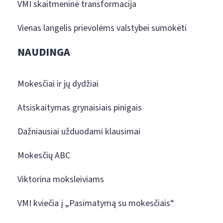
VMI skaitmeninė transformacija
Vienas langelis prievolėms valstybei sumokėti
NAUDINGA
Mokesčiai ir jų dydžiai
Atsiskaitymas grynaisiais pinigais
Dažniausiai užduodami klausimai
Mokesčių ABC
Viktorina moksleiviams
VMI kviečia į „Pasimatymą su mokesčiais“