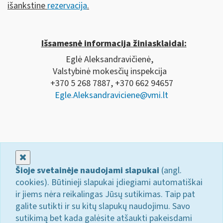
išankstine
rezervacija
.
Išsamesnė informacija žiniasklaidai:
Eglė Aleksandravičienė,
Valstybinė mokesčių inspekcija
+370 5 268 7887, +370 662 94657
Egle.Aleksandraviciene@vmi.lt
Uždaryti
Šioje svetainėje naudojami slapukai
(angl.
cookies). Būtinieji slapukai įdiegiami automatiškai
ir jiems nėra reikalingas Jūsų sutikimas. Taip pat
galite sutikti ir su kitų slapukų naudojimu. Savo
sutikimą bet kada galėsite atšaukti pakeisdami