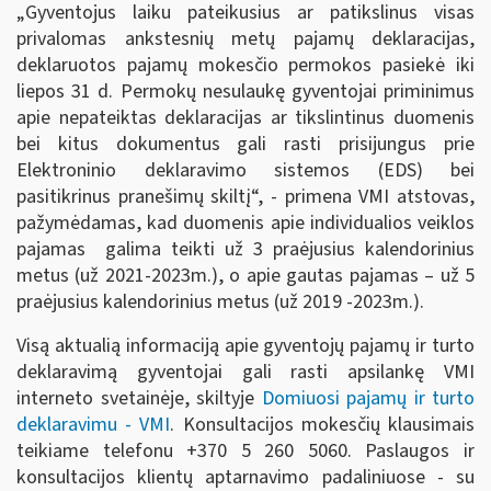
„Gyventojus laiku pateikusius ar patikslinus visas
privalomas ankstesnių metų pajamų deklaracijas,
deklaruotos pajamų mokesčio permokos pasiekė iki
liepos 31 d. Permokų nesulaukę gyventojai priminimus
apie nepateiktas deklaracijas ar tikslintinus duomenis
bei kitus dokumentus gali rasti prisijungus prie
Elektroninio deklaravimo sistemos (EDS) bei
pasitikrinus pranešimų skiltį“, - primena VMI atstovas,
pažymėdamas, kad duomenis apie individualios veiklos
pajamas galima teikti už 3 praėjusius kalendorinius
metus (už 2021-2023m.), o apie gautas pajamas – už 5
praėjusius kalendorinius metus (už 2019 -2023m.).
Visą aktualią informaciją apie gyventojų pajamų ir turto
deklaravimą gyventojai gali rasti apsilankę VMI
interneto svetainėje, skiltyje
Domiuosi pajamų ir turto
deklaravimu - VMI
. Konsultacijos mokesčių klausimais
teikiame telefonu +370 5 260 5060. Paslaugos ir
konsultacijos klientų aptarnavimo padaliniuose - su