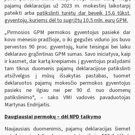
pajamų deklaracijas už 2023 m. mokestinį laikotarpį
pateikti arba
patikslinti turėtų dar beveik 15,6 tūkst.
gyventojų, kuriems dėl to sugrįžtų 10,5 mln. eurų GPM.
„Pirmosios GPM permokos gyventojus pasiekė dar
kovo mėnesio pradžioje, o iki gegužės vidurio jos buvo
pervestos 90 proc. gyventojų, kurie teisingai bei laiku
deklaravo grąžintinas GPM sumas. Savo iniciatyva, kaip
ir kasmet, dar kartą kreipiamės į gyventojus prašydami
tam tikrus duomenis pajamų deklaracijose patikslinti
atsižvelgus į mūsų išsakytas pastabas, tuomet
deklaruotos pajamų mokesčio permokos gyventojus
pasieks ne ilgiau nei per 90 d. nuo duomenų
patikslinimo“, – sako VMI vadovės pavaduotojas
Martynas Endrijaitis.
Daugiausiai permokų – dėl NPD taikymo
Naujausiais duomenimis, pajamų deklaracijas šiemet