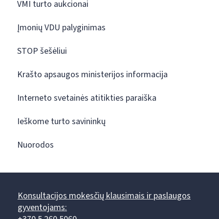
VMI turto aukcionai
Įmonių VDU palyginimas
STOP šešėliui
Krašto apsaugos ministerijos informacija
Interneto svetainės atitikties paraiška
Ieškome turto savininkų
Nuorodos
Konsultacijos mokesčių klausimais ir paslaugos
gyventojams: