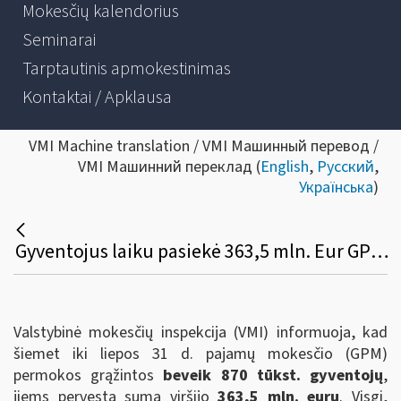
Mokesčių kalendorius
Seminarai
Tarptautinis apmokestinimas
Kontaktai / Apklausa
VMI Machine translation / VMI Машинный перевод /
VMI Машинний переклад (
English
,
Русский
,
Українська
)
Gyventojus laiku pasiekė 363,5 mln. Eur GPM permokų
Valstybinė mokesčių inspekcija (VMI) informuoja, kad
šiemet iki liepos 31 d. pajamų mokesčio (GPM)
permokos grąžintos
beveik 870 tūkst. gyventojų
,
jiems pervesta suma viršijo
363,5 mln. eurų
. Visgi,