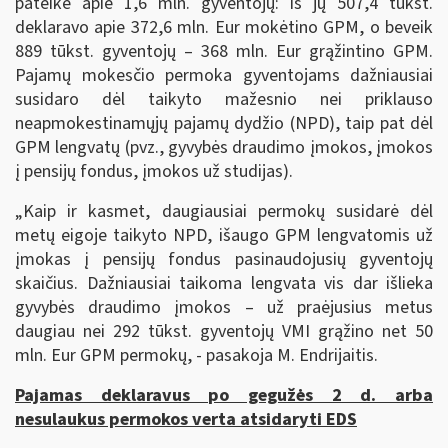
pateikė apie 1,6 mln. gyventojų: iš jų 507,4 tūkst.
deklaravo apie 372,6 mln. Eur mokėtino GPM, o beveik
889 tūkst. gyventojų – 368 mln. Eur grąžintino GPM.
Pajamų mokesčio permoka gyventojams dažniausiai
susidaro dėl taikyto mažesnio nei priklauso
neapmokestinamųjų pajamų dydžio (NPD), taip pat dėl
GPM lengvatų (pvz., gyvybės draudimo įmokos, įmokos
į pensijų fondus, įmokos už studijas).
„Kaip ir kasmet, daugiausiai permokų susidarė dėl
metų eigoje taikyto NPD, išaugo GPM lengvatomis už
įmokas į pensijų fondus pasinaudojusių gyventojų
skaičius. Dažniausiai taikoma lengvata vis dar išlieka
gyvybės draudimo įmokos – už praėjusius metus
daugiau nei 292 tūkst. gyventojų VMI grąžino net 50
mln. Eur GPM permokų, - pasakoja M. Endrijaitis.
Pajamas deklaravus po gegužės 2 d. arba
nesulaukus permokos verta atsidaryti EDS