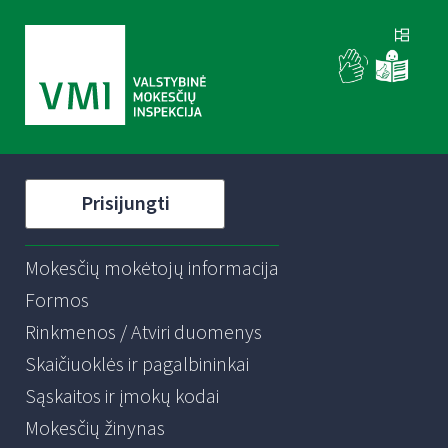
Prisijungti
Mokesčių mokėtojų informacija
Formos
Rinkmenos / Atviri duomenys
Skaičiuoklės ir pagalbininkai
Sąskaitos ir įmokų kodai
Mokesčių žinynas