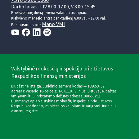
+370 5 260 5060
Darbo laikas: I-IV 8.00-17.00, V 8.00-15.45.
Prieššventinę dieną - viena valanda trumpiau.
Kiekvieno mėnesio antrą penktadienį 8.00 val. - 12.00 val.
Mano VMI
Paklausimas per
Valstybinė mokesčių inspekcija prie Lietuvos
Respublikos finansų ministerijos
Biudžetinė įstaiga. Juridinio asmens kodas — 188659752,
adresas: Vasario 16-osios g. 14, 01107 Vilnius, Lietuva, el.paštas:
vmi@vmi.lt
, E. pristatymo dėžutės adresas 188659752
Duomenys apie Valstybinę mokesčių inspekciją prie Lietuvos
Respublikos finansų ministerijos kaupiami ir saugomi Juridinių
asmenų registre