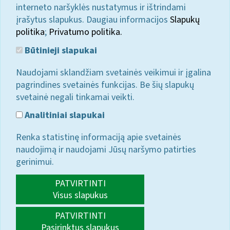
interneto naršyklės nustatymus ir ištrindami
įrašytus slapukus. Daugiau informacijos
Slapukų
politika
;
Privatumo politika.
Būtinieji slapukai
Naudojami sklandžiam svetainės veikimui ir įgalina
pagrindines svetainės funkcijas. Be šių slapukų
svetainė negali tinkamai veikti.
Analitiniai slapukai
Renka statistinę informaciją apie svetainės
naudojimą ir naudojami Jūsų naršymo patirties
gerinimui.
PATVIRTINTI
Visus slapukus
PATVIRTINTI
Pasirinktus slapukus