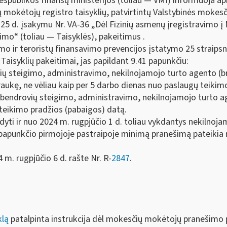
espublikos finansų ministerijos (toliau — VMI) informuoja ap
 mokėtojų registro taisyklių, patvirtintų Valstybinės mokesč
o 25 d. įsakymu Nr. VA-36 „Dėl Fizinių asmenų įregistravimo į
imo“ (toliau — Taisyklės), pakeitimus .
mo ir teroristų finansavimo prevencijos įstatymo 25 straipsn
 Taisyklių pakeitimai, jas papildant 9.41 papunkčiu:
vių steigimo, administravimo, nekilnojamojo turto agento (b
traukę, ne vėliau kaip per 5 darbo dienas nuo paslaugų teiki
r bendrovių steigimo, administravimo, nekilnojamojo turto 
teikimo pradžios (pabaigos) datą.
kdyti ir nuo 2024 m. rugpjūčio 1 d. toliau vykdantys nekilnoj
papunkčio pirmojoje pastraipoje minimą pranešimą pateikia n
 m. rugpjūčio 6 d. rašte Nr. R-
2847
.
klą
patalpinta instrukcija dėl mokesčių mokėtojų pranešimo 