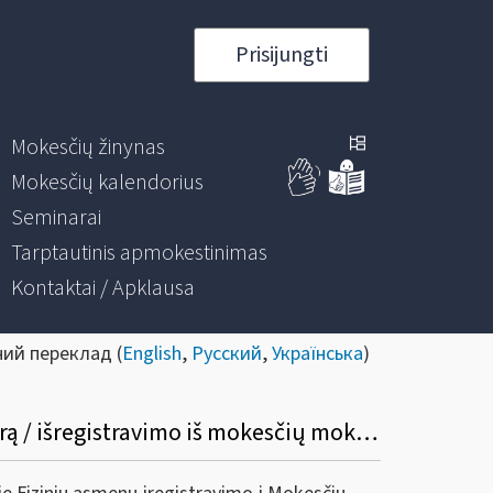
Prisijungti
Mokesčių žinynas
Mokesčių kalendorius
Seminarai
Tarptautinis apmokestinimas
Kontaktai / Apklausa
ний переклад (
English
,
Русский
,
Українська
)
Informacinis pranešimas dėl fizinių asmenų įregistravimo į mokesčių mokėtojų registrą / išregistravimo iš mokesčių mokėtojų registro taisyklių pakeitimo