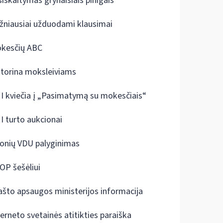
siskaitymas grynaisiais pinigais
žniausiai užduodami klausimai
kesčių ABC
ktorina moksleiviams
I kviečia į „Pasimatymą su mokesčiais“
I turto aukcionai
onių VDU palyginimas
OP šešėliui
ašto apsaugos ministerijos informacija
terneto svetainės atitikties paraiška