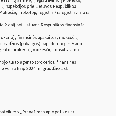
ie Fizinių asmenų įregistravimo į Mokesčių
ių inspekcijos prie Lietuvos Respublikos
 Mokesčių mokėtojų registrą / išregistravimo iš
io 2 dalį bei Lietuvos Respublikos finansinės
rokerio), finansinės apskaitos, mokesčių
mo pradžios (pabaigos) papildomai per Mano
agento (brokerio), mokesčių konsultavimo
amojo turto agento (brokerio), finansinės
e vėliau kaip 2024 m. gruodžio 1 d.
pateikimo „Pranešimas apie patikos ar