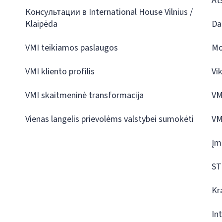
At
Консультации в International House Vilnius /
Klaipėda
Da
VMI teikiamos paslaugos
Mo
VMI kliento profilis
Vi
VMI skaitmeninė transformacija
VM
Vienas langelis prievolėms valstybei sumokėti
VM
Įm
ST
Kr
In