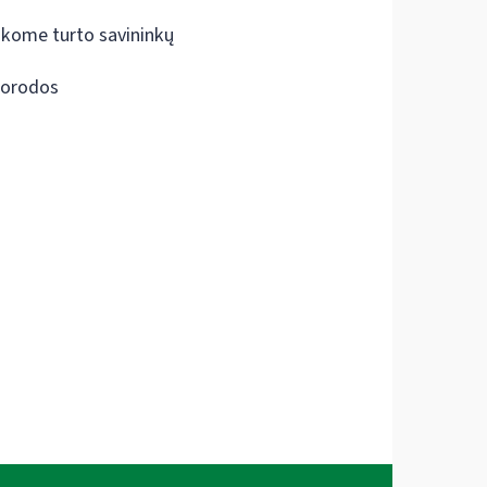
škome turto savininkų
orodos