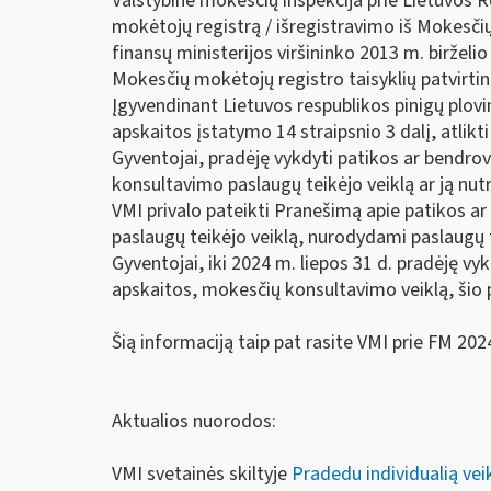
Valstybinė mokesčių inspekcija prie Lietuvos R
mokėtojų registrą / išregistravimo iš Mokesčių
finansų ministerijos viršininko 2013 m. birželi
Mokesčių mokėtojų registro taisyklių patvirtin
Įgyvendinant Lietuvos respublikos pinigų plovi
apskaitos įstatymo 14 straipsnio 3 dalį, atlikti
Gyventojai, pradėję vykdyti patikos ar bendro
konsultavimo paslaugų teikėjo veiklą ar ją nu
VMI privalo pateikti Pranešimą apie patikos a
paslaugų teikėjo veiklą, nurodydami paslaugų 
Gyventojai, iki 2024 m. liepos 31 d. pradėję vy
apskaitos, mokesčių konsultavimo veiklą, šio 
Šią informaciją taip pat rasite VMI prie FM 2024
Aktualios nuorodos:
VMI svetainės skiltyje
Pradedu individualią vei