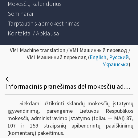
Mokesčių kalendorius
Seminarai
Tarptautinis apmokestinimas
Kontaktai / Apklausa
VMI Machine translation / VMI Машинный перевод /
VMI Машинний переклад (
English
,
Русский
,
Українська
)
Informacinis pranešimas dėl mokesčių administravimo įstatymo 87, 107 ir 159 straipsnių apibendrintų paaiškinimų (komentarų) pakeitimo
Siekdami užtikrinti sklandų mokesčių įstatymų
įgyvendinimą, parengėme Lietuvos Respublikos
mokesčių administravimo įstatymo (toliau — MAĮ) 87,
107 ir 159 straipsnių apibendrintų paaiškinimų
(komentarų) pakeitimus.