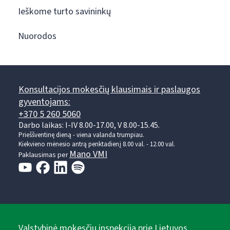
Ieškome turto savininkų
Nuorodos
Konsultacijos mokesčių klausimais ir paslaugos
gyventojams:
+370 5 260 5060
Darbo laikas: I-IV 8.00-17.00, V 8.00-15.45.
Prieššventinę dieną - viena valanda trumpiau.
Kiekvieno mėnesio antrą penktadienį 8.00 val. - 12.00 val.
Mano VMI
Paklausimas per
Valstybinė mokesčių inspekcija prie Lietuvos