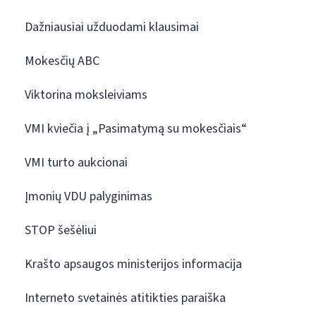
Dažniausiai užduodami klausimai
Mokesčių ABC
Viktorina moksleiviams
VMI kviečia į „Pasimatymą su mokesčiais“
VMI turto aukcionai
Įmonių VDU palyginimas
STOP šešėliui
Krašto apsaugos ministerijos informacija
Interneto svetainės atitikties paraiška