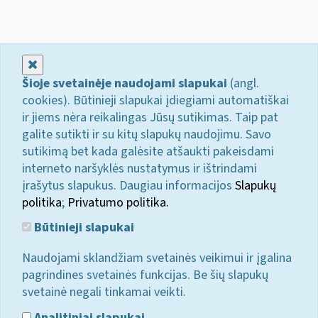
Uždaryti
Šioje svetainėje naudojami slapukai
(angl.
cookies). Būtinieji slapukai įdiegiami automatiškai
ir jiems nėra reikalingas Jūsų sutikimas. Taip pat
galite sutikti ir su kitų slapukų naudojimu. Savo
sutikimą bet kada galėsite atšaukti pakeisdami
interneto naršyklės nustatymus ir ištrindami
įrašytus slapukus. Daugiau informacijos
Slapukų
politika
;
Privatumo politika.
Būtinieji slapukai
Naudojami sklandžiam svetainės veikimui ir įgalina
pagrindines svetainės funkcijas. Be šių slapukų
svetainė negali tinkamai veikti.
Analitiniai slapukai