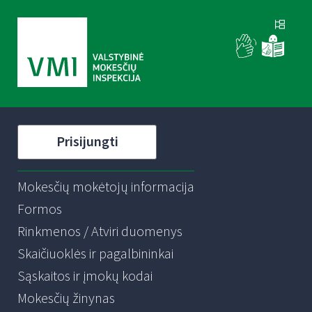
Prisijungti
Mokesčių mokėtojų informacija
Formos
Rinkmenos / Atviri duomenys
Skaičiuoklės ir pagalbininkai
Sąskaitos ir įmokų kodai
Mokesčių žinynas