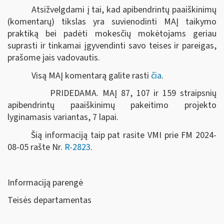
Atsižvelgdami į tai, kad apibendrintų paaiškinimų
(komentarų) tikslas yra suvienodinti MAĮ taikymo
praktiką bei padėti mokesčių mokėtojams geriau
suprasti ir tinkamai įgyvendinti savo teises ir pareigas,
prašome jais vadovautis.
Visą MAĮ komentarą galite rasti
čia
.
PRIDEDAMA. MAĮ 87, 107 ir 159 straipsnių
apibendrintų paaiškinimų pakeitimo projekto
lyginamasis variantas, 7 lapai.
Šią informaciją taip pat rasite VMI prie FM 2024-
08-05 rašte Nr.
R-2823
.
Informaciją parengė
Teisės departamentas