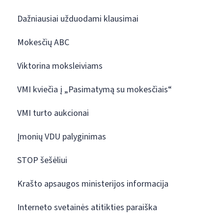
Dažniausiai užduodami klausimai
Mokesčių ABC
Viktorina moksleiviams
VMI kviečia į „Pasimatymą su mokesčiais“
VMI turto aukcionai
Įmonių VDU palyginimas
STOP šešėliui
Krašto apsaugos ministerijos informacija
Interneto svetainės atitikties paraiška