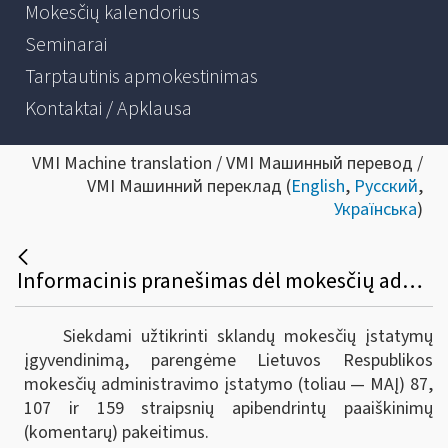
Mokesčių kalendorius
Seminarai
Tarptautinis apmokestinimas
Kontaktai / Apklausa
VMI Machine translation / VMI Машинный перевод /
VMI Машинний переклад (
English
,
Русский
,
Українська
)
Informacinis pranešimas dėl mokesčių administravimo įstatymo 87, 107 ir 159 straipsnių apibendrintų paaiškinimų (komentarų) pakeitimo
Siekdami užtikrinti sklandų mokesčių įstatymų
įgyvendinimą, parengėme Lietuvos Respublikos
mokesčių administravimo įstatymo (toliau — MAĮ) 87,
107 ir 159 straipsnių apibendrintų paaiškinimų
(komentarų) pakeitimus.