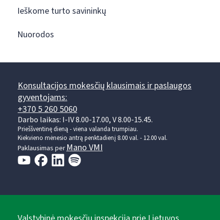
Ieškome turto savininkų
Nuorodos
Konsultacijos mokesčių klausimais ir paslaugos
gyventojams:
+370 5 260 5060
Darbo laikas: I-IV 8.00-17.00, V 8.00-15.45.
Prieššventinę dieną - viena valanda trumpiau.
Kiekvieno mėnesio antrą penktadienį 8.00 val. - 12.00 val.
Mano VMI
Paklausimas per
Valstybinė mokesčių inspekcija prie Lietuvos