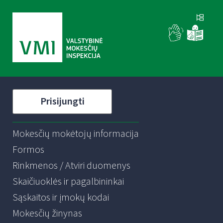
Prisijungti
Mokesčių mokėtojų informacija
Formos
Rinkmenos / Atviri duomenys
Skaičiuoklės ir pagalbininkai
Sąskaitos ir įmokų kodai
Mokesčių žinynas