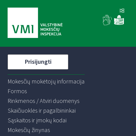
Prisijungti
Mokesčių mokėtojų informacija
Formos
Rinkmenos / Atviri duomenys
Skaičiuoklės ir pagalbininkai
Sąskaitos ir įmokų kodai
Mokesčių žinynas