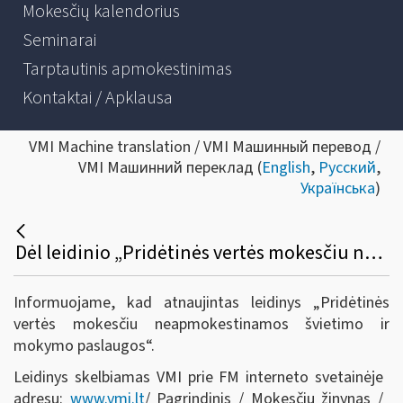
Mokesčių kalendorius
Seminarai
Tarptautinis apmokestinimas
Kontaktai / Apklausa
VMI Machine translation / VMI Машинный перевод /
VMI Машинний переклад (
English
,
Русский
,
Українська
)
Dėl leidinio „Pridėtinės vertės mokesčiu neapmokestinamos švietimo ir mokymo paslaugos“ atnaujinimo
Informuojame, kad atnaujintas leidinys „Pridėtinės
vertės mokesčiu neapmokestinamos švietimo ir
mokymo paslaugos“.
Leidinys skelbiamas VMI prie FM interneto svetainėje
adresu:
www.vmi.lt
/ Pagrindinis / Mokesčių žinynas /