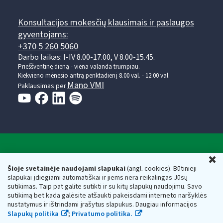
Konsultacijos mokesčių klausimais ir paslaugos
gyventojams:
+370 5 260 5060
Darbo laikas: I-IV 8.00-17.00, V 8.00-15.45.
Prieššventinę dieną - viena valanda trumpiau.
Kiekvieno mėnesio antrą penktadienį 8.00 val. - 12.00 val.
Mano VMI
Paklausimas per
Valstybinė mokesčių inspekcija prie Lietuvos
U
Respublikos finansų ministerijos
Šioje svetainėje naudojami slapukai
(angl. cookies). Būtinieji
slapukai įdiegiami automatiškai ir jiems nėra reikalingas Jūsų
Biudžetinė įstaiga. Juridinio asmens kodas — 188659752,
sutikimas. Taip pat galite sutikti ir su kitų slapukų naudojimu. Savo
adresas: Vasario 16-osios g. 14, 01107 Vilnius, Lietuva, el.paštas:
sutikimą bet kada galėsite atšaukti pakeisdami interneto naršyklės
vmi@vmi.lt
, E. pristatymo dėžutės adresas 188659752
nustatymus ir ištrindami įrašytus slapukus. Daugiau informacijos
Duomenys apie Valstybinę mokesčių inspekciją prie Lietuvos
Slapukų politika
;
Privatumo politika.
Respublikos finansų ministerijos kaupiami ir saugomi Juridinių