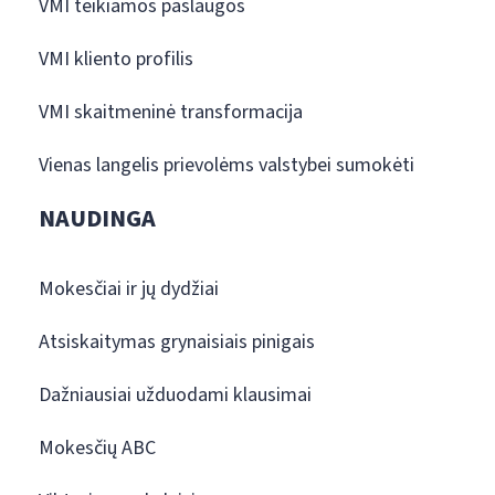
VMI teikiamos paslaugos
VMI kliento profilis
VMI skaitmeninė transformacija
Vienas langelis prievolėms valstybei sumokėti
NAUDINGA
Mokesčiai ir jų dydžiai
Atsiskaitymas grynaisiais pinigais
Dažniausiai užduodami klausimai
Mokesčių ABC