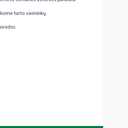
škome turto savininkų
orodos