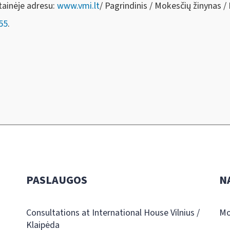
tainėje adresu:
www.vmi.lt
/ Pagrindinis / Mokesčių žinynas /
55
.
PASLAUGOS
N
Consultations at International House Vilnius /
Mo
Klaipėda