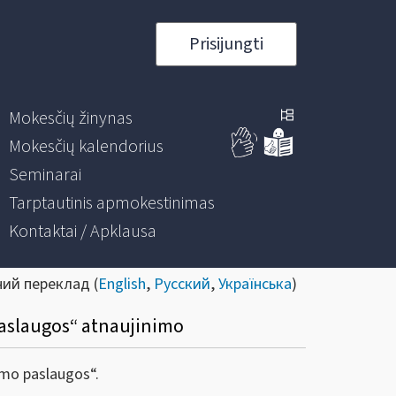
Prisijungti
Mokesčių žinynas
Mokesčių kalendorius
Seminarai
Tarptautinis apmokestinimas
Kontaktai / Apklausa
ний переклад (
English
,
Русский
,
Українська
)
paslaugos“ atnaujinimo
ymo paslaugos“.