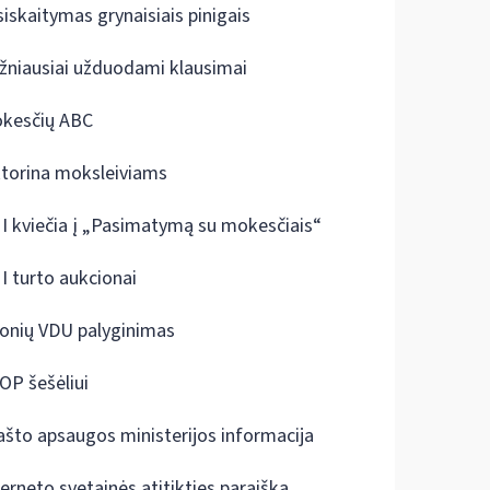
siskaitymas grynaisiais pinigais
žniausiai užduodami klausimai
kesčių ABC
ktorina moksleiviams
I kviečia į „Pasimatymą su mokesčiais“
I turto aukcionai
onių VDU palyginimas
OP šešėliui
ašto apsaugos ministerijos informacija
terneto svetainės atitikties paraiška