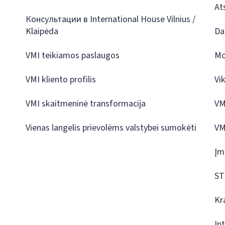
At
Консультации в International House Vilnius /
Klaipėda
Da
VMI teikiamos paslaugos
Mo
VMI kliento profilis
Vi
VMI skaitmeninė transformacija
VM
Vienas langelis prievolėms valstybei sumokėti
VM
Įm
ST
Kr
In