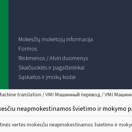
Mokesčių mokėtojų informacija
Formos
Rinkmenos / Atviri duomenys
Skaičiuoklės ir pagalbininkai
Sąskaitos ir įmokų kodai
Machine translation / VMI Машинный перевод / VMI Машин
mokesčiu neapmokestinamos švietimo ir mokymo 
dėtinės vertės mokesčiu neapmokestinamos švietimo ir mok