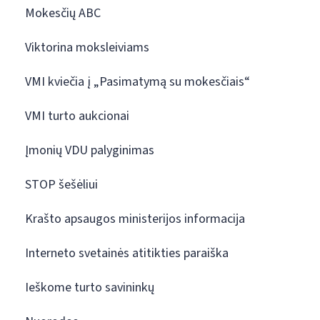
Mokesčių ABC
Viktorina moksleiviams
VMI kviečia į „Pasimatymą su mokesčiais“
VMI turto aukcionai
Įmonių VDU palyginimas
STOP šešėliui
Krašto apsaugos ministerijos informacija
Interneto svetainės atitikties paraiška
Ieškome turto savininkų