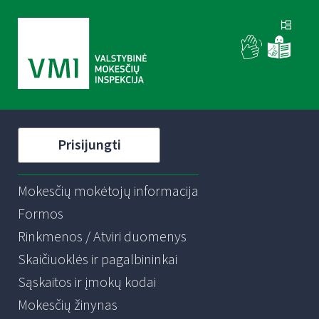
Prisijungti
Mokesčių mokėtojų informacija
Formos
Rinkmenos / Atviri duomenys
Skaičiuoklės ir pagalbininkai
Sąskaitos ir įmokų kodai
Mokesčių žinynas