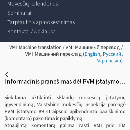
Mokesčių kalendorius
Seminarai
Tarptautinis apmokestinimas
Kontaktai / Apklausa
VMI Machine translation / VMI Машинный перевод /
VMI Машинний переклад (
English
,
Русский
,
Українська
)
Informacinis pranešimas dėl PVM įstatymo 89 straipsnio apibendrinto paaiškinimo (komentaro) pakeitimo ir papildymo
Siekdama užtikrinti sklandų mokesčių įstatymų
įgyvendinimą, Valstybinė mokesčių inspekcija parengė
PVM įstatymo 89 straipsnio apibendrinto paaiškinimo
(komentaro) pakeitimą ir papildymą.
Atnaujintą komentarą galima rasti VMI prie FM