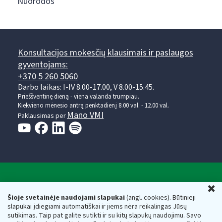
Nuorodos
Konsultacijos mokesčių klausimais ir paslaugos
gyventojams:
+370 5 260 5060
Darbo laikas: I-IV 8.00-17.00, V 8.00-15.45.
Prieššventinę dieną - viena valanda trumpiau.
Kiekvieno mėnesio antrą penktadienį 8.00 val. - 12.00 val.
Mano VMI
Paklausimas per
Valstybinė mokesčių inspekcija prie Lietuvos
U
Respublikos finansų ministerijos
Šioje svetainėje naudojami slapukai
(angl. cookies). Būtinieji
slapukai įdiegiami automatiškai ir jiems nėra reikalingas Jūsų
Biudžetinė įstaiga. Juridinio asmens kodas — 188659752,
sutikimas. Taip pat galite sutikti ir su kitų slapukų naudojimu. Savo
adresas: Vasario 16-osios g. 14, 01107 Vilnius, Lietuva, el.paštas: