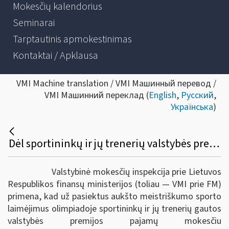
Mokesčių kalendorius
Seminarai
Tarptautinis apmokestinimas
Kontaktai / Apklausa
VMI Machine translation / VMI Машинный перевод /
VMI Машинний переклад (
English
,
Русский
,
Українська
)
Dėl sportininkų ir jų trenerių valstybės premijų apmokestinimo
Valstybinė mokesčių inspekcija prie Lietuvos
Respublikos finansų ministerijos (toliau — VMI prie FM)
primena, kad už pasiektus aukšto meistriškumo sporto
laimėjimus olimpiadoje sportininkų ir jų trenerių gautos
valstybės premijos pajamų mokesčiu