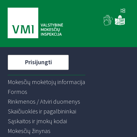
Prisijungti
Mokesčių mokėtojų informacija
Formos
Rinkmenos / Atviri duomenys
Skaičiuoklės ir pagalbininkai
Sąskaitos ir įmokų kodai
Mokesčių žinynas