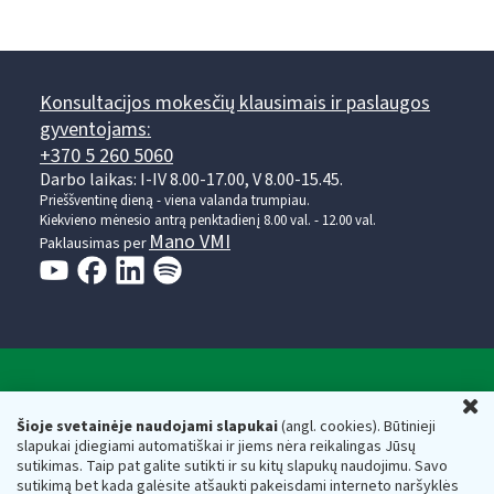
Konsultacijos mokesčių klausimais ir paslaugos
gyventojams:
+370 5 260 5060
Darbo laikas: I-IV 8.00-17.00, V 8.00-15.45.
Prieššventinę dieną - viena valanda trumpiau.
Kiekvieno mėnesio antrą penktadienį 8.00 val. - 12.00 val.
Mano VMI
Paklausimas per
Valstybinė mokesčių inspekcija prie Lietuvos
U
Respublikos finansų ministerijos
Šioje svetainėje naudojami slapukai
(angl. cookies). Būtinieji
slapukai įdiegiami automatiškai ir jiems nėra reikalingas Jūsų
Biudžetinė įstaiga. Juridinio asmens kodas — 188659752,
sutikimas. Taip pat galite sutikti ir su kitų slapukų naudojimu. Savo
adresas: Vasario 16-osios g. 14, 01107 Vilnius, Lietuva, el.paštas:
sutikimą bet kada galėsite atšaukti pakeisdami interneto naršyklės