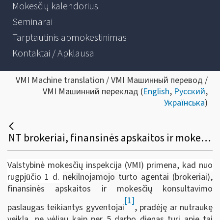
Mokesčių kalendorius
Seminarai
Tarptautinis apmokestinimas
Kontaktai / Apklausa
VMI Machine translation / VMI Машинный перевод /
VMI Машинний переклад (
English
,
Русский
,
Українська
)
NT brokeriai, finansinės apskaitos ir mokesčių konsultavimo paslaugas teikiantys gyventojai turi pranešti apie vykdomą veiklą
Valstybinė mokesčių inspekcija (VMI) primena, kad nuo
rugpjūčio 1 d.
nekilnojamojo turto agentai (brokeriai),
finansinės apskaitos ir mokesčių konsultavimo
[1]
paslaugas teikiantys gyventojai
, pradėję ar nutraukę
veiklą, ne vėliau kaip per 5 darbo dienas turi apie tai