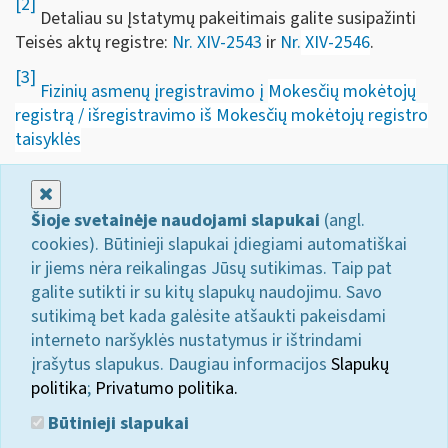
[2]
Detaliau su Įstatymų pakeitimais galite susipažinti
Teisės aktų registre:
Nr. XIV-2543
ir
Nr.
XIV-2546
.
[3]
Fizinių asmenų įregistravimo į
Mokesčių mokėtojų
registrą / išregistravimo iš Mokesčių mokėtojų registro
taisyklės
Uždaryti
Šioje svetainėje naudojami slapukai
(angl.
cookies). Būtinieji slapukai įdiegiami automatiškai
ir jiems nėra reikalingas Jūsų sutikimas. Taip pat
galite sutikti ir su kitų slapukų naudojimu. Savo
sutikimą bet kada galėsite atšaukti pakeisdami
interneto naršyklės nustatymus ir ištrindami
įrašytus slapukus. Daugiau informacijos
Slapukų
politika
;
Privatumo politika.
Būtinieji slapukai