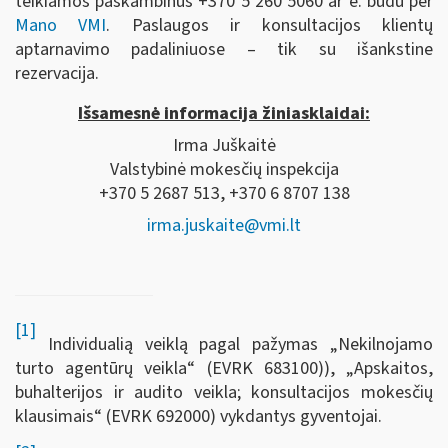
teikiamos paskambinus +370 5 260 5060 ar e. būdu per
Mano VMI
. Paslaugos ir konsultacijos klientų
aptarnavimo padaliniuose – tik su išankstine
rezervacija.
Išsamesnė informacija žiniasklaidai:
Irma Juškaitė
Valstybinė mokesčių inspekcija
+370 5 2687 513, +370 6 8707 138
irma.juskaite@vmi.lt
[1]
Individualią veiklą pagal pažymas „Nekilnojamo
turto agentūrų veikla“ (EVRK 683100)), „Apskaitos,
buhalterijos ir audito veikla; konsultacijos mokesčių
klausimais“ (EVRK 692000) vykdantys gyventojai.