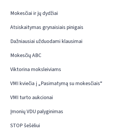
Mokesčiai ir jų dydžiai
Atsiskaitymas grynaisiais pinigais
Dažniausiai užduodami klausimai
Mokesčių ABC
Viktorina moksleiviams
VMI kviečia į „Pasimatymą su mokesčiais“
VMI turto aukcionai
Įmonių VDU palyginimas
STOP šešėliui