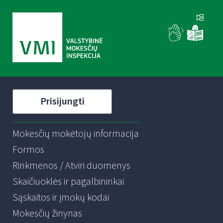
Prisijungti
Mokesčių mokėtojų informacija
Formos
Rinkmenos / Atviri duomenys
Skaičiuoklės ir pagalbininkai
Sąskaitos ir įmokų kodai
Mokesčių žinynas