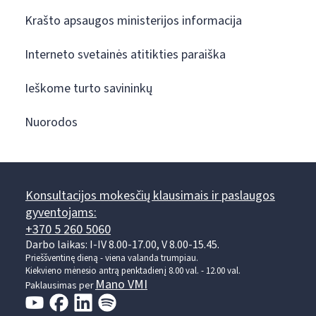
Krašto apsaugos ministerijos informacija
Interneto svetainės atitikties paraiška
Ieškome turto savininkų
Nuorodos
Konsultacijos mokesčių klausimais ir paslaugos
gyventojams:
+370 5 260 5060
Darbo laikas: I-IV 8.00-17.00, V 8.00-15.45.
Prieššventinę dieną - viena valanda trumpiau.
Kiekvieno mėnesio antrą penktadienį 8.00 val. - 12.00 val.
Mano VMI
Paklausimas per