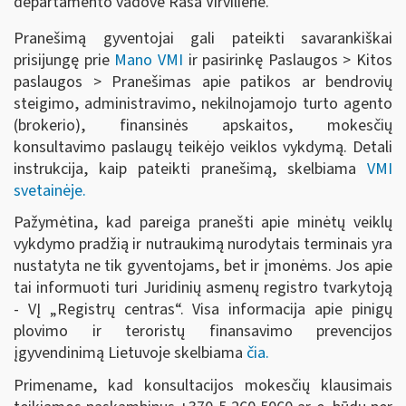
departamento vadovė Rasa Virvilienė.
Pranešimą gyventojai gali pateikti savarankiškai
prisijungę prie
Mano VMI
ir pasirinkę Paslaugos > Kitos
paslaugos > Pranešimas apie patikos ar bendrovių
steigimo, administravimo, nekilnojamojo turto agento
(brokerio), finansinės apskaitos, mokesčių
konsultavimo paslaugų teikėjo veiklos vykdymą. Detali
instrukcija, kaip pateikti pranešimą, skelbiama
VMI
svetainėje.
Pažymėtina, kad pareiga pranešti apie minėtų veiklų
vykdymo pradžią ir nutraukimą nurodytais terminais yra
nustatyta ne tik gyventojams, bet ir įmonėms. Jos apie
tai informuoti turi Juridinių asmenų registro tvarkytoją
- VĮ „Registrų centras“. Visa informacija apie pinigų
plovimo ir teroristų finansavimo prevencijos
įgyvendinimą Lietuvoje skelbiama
čia.
Primename, kad konsultacijos mokesčių klausimais