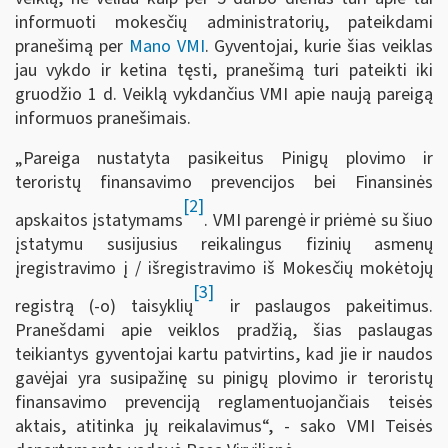
informuoti mokesčių administratorių, pateikdami
pranešimą per
Mano VMI
. Gyventojai, kurie šias veiklas
jau vykdo ir ketina tęsti, pranešimą turi pateikti iki
gruodžio 1 d. Veiklą vykdančius VMI apie naują pareigą
informuos pranešimais.
„Pareiga nustatyta pasikeitus Pinigų plovimo ir
teroristų finansavimo prevencijos bei Finansinės
[2]
apskaitos įstatymams
. VMI parengė ir priėmė su šiuo
įstatymu susijusius reikalingus fizinių asmenų
įregistravimo į / išregistravimo iš Mokesčių mokėtojų
[3]
registrą (-o) taisyklių
ir paslaugos pakeitimus.
Pranešdami apie veiklos pradžią, šias paslaugas
teikiantys gyventojai kartu patvirtins, kad jie ir naudos
gavėjai yra susipažinę su pinigų plovimo ir teroristų
finansavimo prevenciją reglamentuojančiais teisės
aktais, atitinka jų reikalavimus“, - sako VMI Teisės