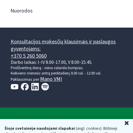
Nuorodos
Konsultacijos mokesčių klausimais ir paslaugos
gyventojams:
+370 5 260 5060
Darbo laikas: I-IV 8.00-17.00, V 8.00-15.45.
Prieššventinę dieną - viena valanda trumpiau.
Kiekvieno mėnesio antrą penktadienį 8.00 val. - 12.00 val.
Mano VMI
Paklausimas per
Valstybinė mokesčių inspekcija prie Lietuvos
U
Respublikos finansų ministerijos
Šioje svetainėje naudojami slapukai
(angl. cookies). Būtinieji