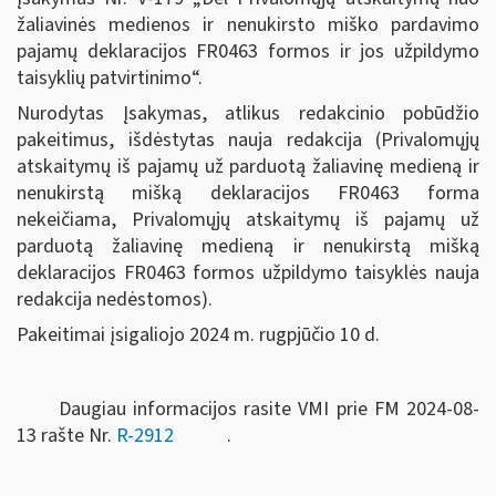
žaliavinės medienos ir nenukirsto miško pardavimo
pajamų deklaracijos FR0463 formos ir jos užpildymo
taisyklių patvirtinimo“.
Nurodytas Įsakymas, atlikus redakcinio pobūdžio
pakeitimus, išdėstytas nauja redakcija (Privalomųjų
atskaitymų iš pajamų už parduotą žaliavinę medieną ir
nenukirstą mišką deklaracijos FR0463 forma
nekeičiama, Privalomųjų atskaitymų iš pajamų už
parduotą žaliavinę medieną ir nenukirstą mišką
deklaracijos FR0463 formos užpildymo taisyklės nauja
redakcija nedėstomos).
Pakeitimai įsigaliojo 2024 m. rugpjūčio 10 d.
Daugiau informacijos rasite VMI prie FM 2024-08-
13 rašte Nr.
R-2912
.