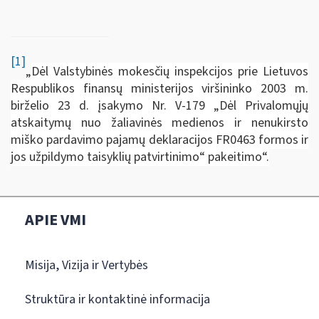
[1]
„
Dėl Valstybinės mokesčių inspekcijos prie Lietuvos
Respublikos finansų ministerijos viršininko 2003 m.
birželio 23 d. įsakymo Nr. V-179 „Dėl Privalomųjų
atskaitymų nuo žaliavinės medienos ir nenukirsto
miško pardavimo pajamų deklaracijos FR0463 formos ir
jos užpildymo taisyklių patvirtinimo“ pakeitimo“.
APIE VMI
Misija, Vizija ir Vertybės
Struktūra ir kontaktinė informacija