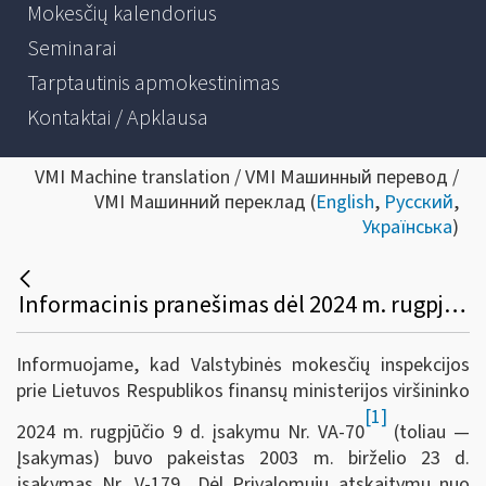
Mokesčių kalendorius
Seminarai
Tarptautinis apmokestinimas
Kontaktai / Apklausa
VMI Machine translation / VMI Машинный перевод /
VMI Машинний переклад (
English
,
Русский
,
Українська
)
Informacinis pranešimas dėl 2024 m. rugpjūčio 9 d. įsakymo Nr. VA-70 „Dėl VMI prie FM viršininko 2003 m. birželio 23 d. įsakymo Nr. V-179 „Dėl privalomųjų atskaitymų nuo žaliavinės medienos ir nenukirsto miško pardavimo pajamų deklaracijos FR0463 formos ir jos užpildymo taisyklių patvirtinimo“ pakeitimo“
Informuojame, kad Valstybinės mokesčių inspekcijos
prie Lietuvos Respublikos finansų ministerijos viršininko
[1]
2024 m. rugpjūčio 9 d. įsakymu Nr. VA-70
(toliau —
Įsakymas) buvo pakeistas 2003 m. birželio 23 d.
įsakymas Nr. V-179 „Dėl Privalomųjų atskaitymų nuo