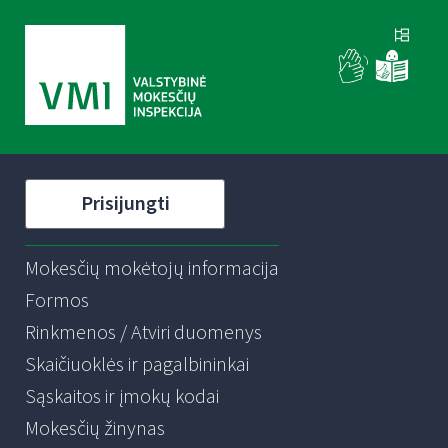
Prisijungti
Mokesčių mokėtojų informacija
Formos
Rinkmenos / Atviri duomenys
Skaičiuoklės ir pagalbininkai
Sąskaitos ir įmokų kodai
Mokesčių žinynas