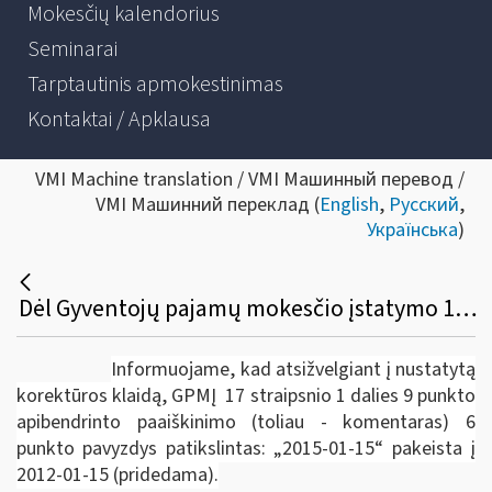
Mokesčių kalendorius
Seminarai
Tarptautinis apmokestinimas
Kontaktai / Apklausa
VMI Machine translation / VMI Машинный перевод /
VMI Машинний переклад (
English
,
Русский
,
Українська
)
Dėl Gyventojų pajamų mokesčio įstatymo 17 straipsnio 1 dalies 9 punkto komentaro patikslinimo
Informuojame, kad atsižvelgiant į nustatytą
korektūros klaidą, GPMĮ 17 straipsnio 1 dalies 9 punkto
apibendrinto paaiškinimo (toliau - komentaras) 6
punkto pavyzdys patikslintas: „2015-01-15“ pakeista į
2012-01-15 (pridedama).