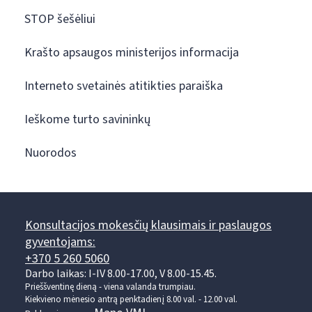
STOP šešėliui
Krašto apsaugos ministerijos informacija
Interneto svetainės atitikties paraiška
Ieškome turto savininkų
Nuorodos
Konsultacijos mokesčių klausimais ir paslaugos
gyventojams:
+370 5 260 5060
Darbo laikas: I-IV 8.00-17.00, V 8.00-15.45.
Prieššventinę dieną - viena valanda trumpiau.
Kiekvieno mėnesio antrą penktadienį 8.00 val. - 12.00 val.