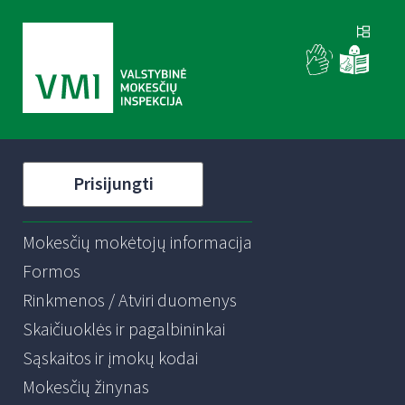
Prisijungti
Mokesčių mokėtojų informacija
Formos
Rinkmenos / Atviri duomenys
Skaičiuoklės ir pagalbininkai
Sąskaitos ir įmokų kodai
Mokesčių žinynas