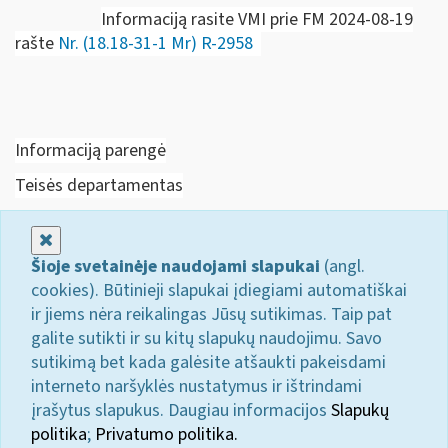
Informaciją rasite VMI prie FM 2024-08-19
rašte
Nr. (18.18-31-1 Mr) R-2958
Informaciją parengė
Teisės departamentas
Uždaryti
Šioje svetainėje naudojami slapukai
(angl.
cookies). Būtinieji slapukai įdiegiami automatiškai
ir jiems nėra reikalingas Jūsų sutikimas. Taip pat
galite sutikti ir su kitų slapukų naudojimu. Savo
sutikimą bet kada galėsite atšaukti pakeisdami
interneto naršyklės nustatymus ir ištrindami
įrašytus slapukus. Daugiau informacijos
Slapukų
politika
;
Privatumo politika.