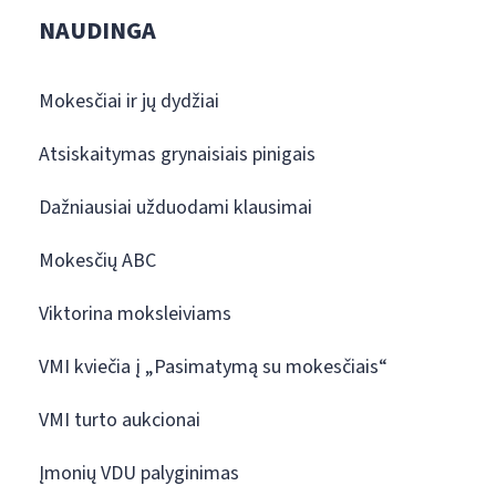
NAUDINGA
Mokesčiai ir jų dydžiai
Atsiskaitymas grynaisiais pinigais
Dažniausiai užduodami klausimai
Mokesčių ABC
Viktorina moksleiviams
VMI kviečia į „Pasimatymą su mokesčiais“
VMI turto aukcionai
Įmonių VDU palyginimas