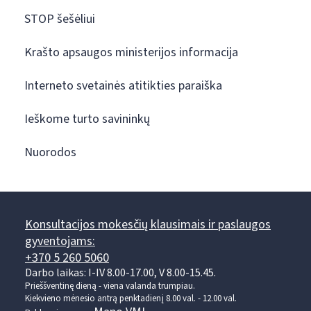
STOP šešėliui
Krašto apsaugos ministerijos informacija
Interneto svetainės atitikties paraiška
Ieškome turto savininkų
Nuorodos
Konsultacijos mokesčių klausimais ir paslaugos
gyventojams:
+370 5 260 5060
Darbo laikas: I-IV 8.00-17.00, V 8.00-15.45.
Prieššventinę dieną - viena valanda trumpiau.
Kiekvieno mėnesio antrą penktadienį 8.00 val. - 12.00 val.