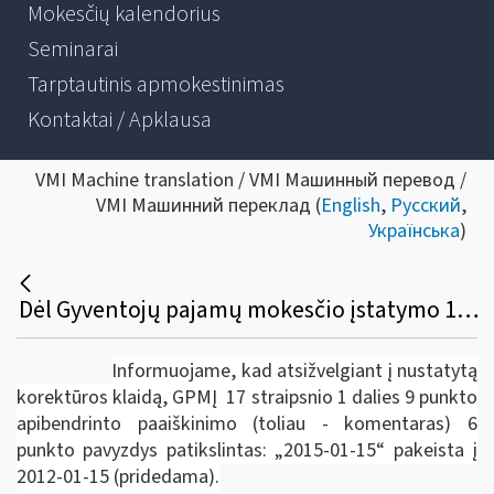
Mokesčių kalendorius
Seminarai
Tarptautinis apmokestinimas
Kontaktai / Apklausa
VMI Machine translation / VMI Машинный перевод /
VMI Машинний переклад (
English
,
Русский
,
Українська
)
Dėl Gyventojų pajamų mokesčio įstatymo 17 straipsnio 1 dalies 9 punkto komentaro patikslinimo
Informuojame, kad atsižvelgiant į nustatytą
korektūros klaidą, GPMĮ 17 straipsnio 1 dalies 9 punkto
apibendrinto paaiškinimo (toliau - komentaras) 6
punkto pavyzdys patikslintas: „2015-01-15“ pakeista į
2012-01-15 (pridedama).