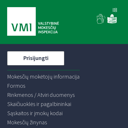
Prisijungti
Mokesčių mokėtojų informacija
Formos
Rinkmenos / Atviri duomenys
Skaičiuoklės ir pagalbininkai
Sąskaitos ir įmokų kodai
Mokesčių žinynas