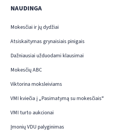
NAUDINGA
Mokesčiai ir jų dydžiai
Atsiskaitymas grynaisiais pinigais
Dažniausiai užduodami klausimai
Mokesčių ABC
Viktorina moksleiviams
VMI kviečia į „Pasimatymą su mokesčiais“
VMI turto aukcionai
Įmonių VDU palyginimas