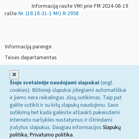
Informaciją rasite VMI prie FM 2024-08-19
rašte
Nr. (18.18-31-1 Mr) R-2958
Informaciją parengė
Teisės departamentas
Uždaryti
Šioje svetainėje naudojami slapukai
(angl.
cookies). Būtinieji slapukai įdiegiami automatiškai
ir jiems nėra reikalingas Jūsų sutikimas. Taip pat
galite sutikti ir su kitų slapukų naudojimu. Savo
sutikimą bet kada galėsite atšaukti pakeisdami
interneto naršyklės nustatymus ir ištrindami
įrašytus slapukus. Daugiau informacijos
Slapukų
politika
;
Privatumo politika.