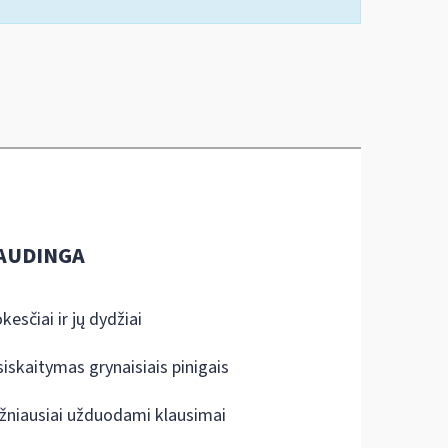
AUDINGA
kesčiai ir jų dydžiai
siskaitymas grynaisiais pinigais
žniausiai užduodami klausimai