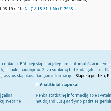
24-08-19 rašte
Nr. (18.18-31-1 Mr) R-2958
. cookies). Būtinieji slapukai įdiegiami automatiškai ir jiems
u kitų slapukų naudojimu. Savo sutikimą bet kada galėsite atš
i įrašytus slapukus. Daugiau informacijos
Slapukų politika
;
Pr
Analitiniai slapukai
įgalina
Renka statistinę informaciją apie svetai
ukų svetainė
naudojami Jūsų naršymo patirties gerini