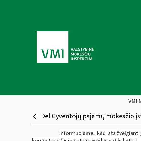
VMI 
Dėl Gyventojų pajamų mokesčio įst
Informuojame, kad atsižvelgiant į
komentaras) 6 punkto pavyzdys patikslintas: 