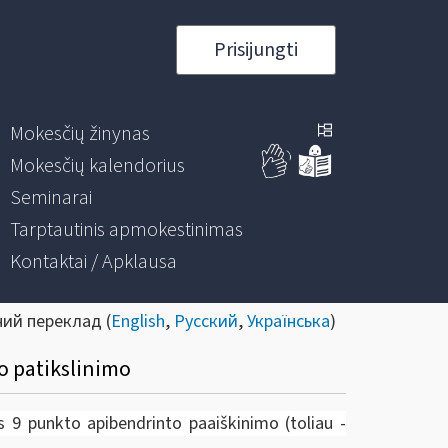
Prisijungti
Mokesčių žinynas
Mokesčių kalendorius
Seminarai
Tarptautinis apmokestinimas
Kontaktai / Apklausa
ний переклад (
English
,
Русский
,
Українська
)
o patikslinimo
s 9 punkto apibendrinto paaiškinimo (toliau -