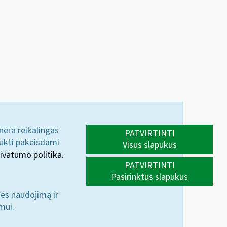
 nėra reikalingas
PATVIRTINTI
aukti pakeisdami
Visus slapukus
ivatumo politika.
PATVIRTINTI
Pasirinktus slapukus
nės naudojimą ir
mui.