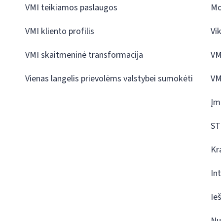
VMI teikiamos paslaugos
Mo
VMI kliento profilis
Vi
VMI skaitmeninė transformacija
VM
Vienas langelis prievolėms valstybei sumokėti
VM
Įm
ST
Kr
In
Ie
Nu