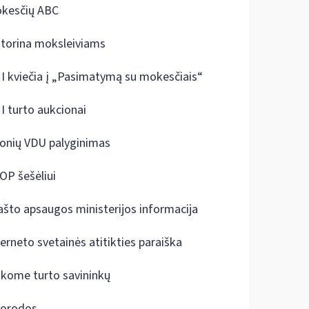
kesčių ABC
ktorina moksleiviams
I kviečia į „Pasimatymą su mokesčiais“
I turto aukcionai
onių VDU palyginimas
OP šešėliui
ašto apsaugos ministerijos informacija
terneto svetainės atitikties paraiška
škome turto savininkų
orodos