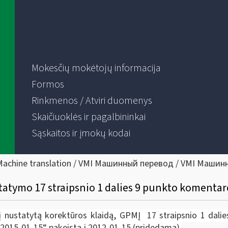
Mokesčių mokėtojų informacija
Formos
Rinkmenos / Atviri duomenys
Skaičiuoklės ir pagalbininkai
Sąskaitos ir įmokų kodai
Machine translation / VMI Машинный перевод / VMI Машин
atymo 17 straipsnio 1 dalies 9 punkto komentar
 nustatytą korektūros klaidą, GPMĮ 17 straipsnio 1 dalie
„2015-01-15“ pakeista į 2012-01-15 (pridedama).