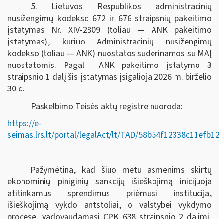
5. Lietuvos Respublikos administracinių
nusižengimų kodekso 672 ir 676 straipsnių pakeitimo
įstatymas Nr. XIV-2809 (toliau — ANK pakeitimo
įstatymas), kuriuo Administracinių nusižengimų
kodekso (toliau — ANK) nuostatos suderinamos su MAĮ
nuostatomis. Pagal ANK pakeitimo įstatymo 3
straipsnio 1 dalį šis įstatymas įsigalioja 2026 m. birželio
30 d.
Paskelbimo Teisės aktų registre nuoroda:
https://e-
seimas.lrs.lt/portal/legalAct/lt/TAD/58b54f12338c11efb
Pažymėtina, kad šiuo metu asmenims skirtų
ekonominių piniginių sankcijų išieškojimą inicijuoja
atitinkamus sprendimus priėmusi institucija,
išieškojimą vykdo antstoliai, o valstybei vykdymo
procese, vadovaudamasi CPK 638 straipsnio 2 dalimi,