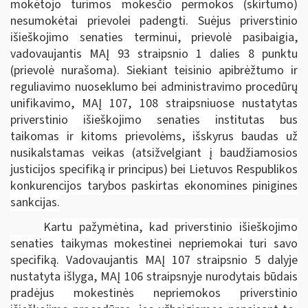
mokėtojo turimos mokesčio permokos (skirtumo)
nesumokėtai prievolei padengti. Suėjus priverstinio
išieškojimo senaties terminui, prievolė pasibaigia,
vadovaujantis MAĮ 93 straipsnio 1 dalies 8 punktu
(prievolė nurašoma). Siekiant teisinio apibrėžtumo ir
reguliavimo nuoseklumo bei administravimo procedūrų
unifikavimo, MAĮ 107, 108 straipsniuose nustatytas
priverstinio išieškojimo senaties institutas bus
taikomas ir kitoms prievolėms, išskyrus baudas už
nusikalstamas veikas (atsižvelgiant į baudžiamosios
justicijos specifiką ir principus) bei Lietuvos Respublikos
konkurencijos tarybos paskirtas ekonomines pinigines
sankcijas.
Kartu pažymėtina, kad priverstinio išieškojimo
senaties taikymas mokestinei nepriemokai turi savo
specifiką. Vadovaujantis MAĮ 107 straipsnio 5 dalyje
nustatyta išlyga, MAĮ 106 straipsnyje nurodytais būdais
pradėjus mokestinės nepriemokos priverstinio