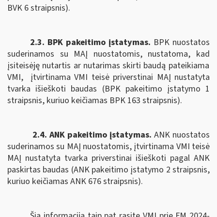
BVK 6 straipsnis).
2.3. BPK pakeitimo įstatymas.
B
PK nuostatos
suderinamos su MAĮ nuostatomis,
nustatoma, kad
įsiteisėję nutartis ar nutarimas skirti baudą pateikiama
VMI,
įtvirtinama VMI teisė priverstinai MAĮ nustatyta
tvarka išieškoti baudas (BPK pakeitimo įstatymo 1
straipsnis, kuriuo keičiamas BPK 163 straipsnis).
2.4. ANK pakeitimo įstatymas.
ANK nuostatos
suderinamos su MAĮ nuostatomis, įtvirtinama
VMI teisė
MAĮ nustatyta tvarka priverstinai išieškoti pagal
ANK
paskirtas baudas (ANK pakeitimo įstatymo 2 straipsnis,
kuriuo keičiamas ANK
676 straipsnis).
Šią informaciją taip pat rasite VMI prie FM 2024-