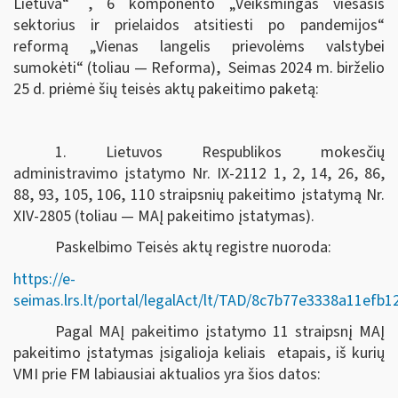
Lietuva“
, 6 komponento „Veiksmingas viešasis
sektorius ir prielaidos atsitiesti po pandemijos“
reformą „Vienas langelis prievolėms valstybei
sumokėti“ (toliau — Reforma), Seimas
2024 m. birželio
25 d.
priėmė šių teisės aktų pakeitimo paketą:
1. Lietuvos Respublikos mokesčių
administravimo įstatymo Nr. IX-2112 1, 2, 14, 26, 86,
88, 93, 105, 106, 110 straipsnių pakeitimo įstatymą Nr.
XIV-2805 (toliau — MAĮ pakeitimo įstatymas).
Paskelbimo Teisės aktų registre nuoroda:
https://e-
seimas.lrs.lt/portal/legalAct/lt/TAD/8c7b77e3338a11efb
Pagal MAĮ pakeitimo įstatymo 11 straipsnį MAĮ
pakeitimo įstatymas įsigalioja keliais etapais, iš kurių
VMI prie FM labiausiai aktualios yra šios datos: