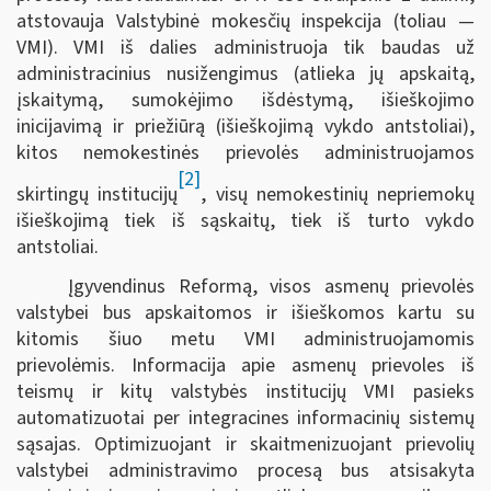
atstovauja Valstybinė mokesčių inspekcija (toliau —
VMI). VMI iš dalies administruoja tik baudas už
administracinius nusižengimus (atlieka jų apskaitą,
įskaitymą, sumokėjimo išdėstymą, išieškojimo
inicijavimą ir priežiūrą (išieškojimą vykdo antstoliai),
kitos nemokestinės prievolės administruojamos
[2]
skirtingų institucijų
, visų nemokestinių nepriemokų
išieškojimą tiek iš sąskaitų, tiek iš turto vykdo
antstoliai.
Įgyvendinus Reformą, visos asmenų prievolės
valstybei bus apskaitomos ir išieškomos kartu su
kitomis šiuo metu VMI administruojamomis
prievolėmis. Informacija apie asmenų prievoles iš
teismų ir kitų valstybės institucijų VMI pasieks
automatizuotai per integracines informacinių sistemų
sąsajas. Optimizuojant ir skaitmenizuojant prievolių
valstybei administravimo procesą bus atsisakyta