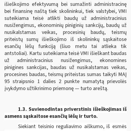
išieškojimo efektyvumą bei sumažinti administracinę
bei finansinę naštą tiek skolininkui, tiek valstybei, VMI
suteikiama teisė atlikti baudų už administracinius
nusižengimus, ekonominių piniginių sankcijų, baudų už
nusikalstamas veikas, procesinių baudų, teismų
priteistų sumų išieškojimo iš skolininkų sąskaitose
esančių lėšų funkciją (šiuo metu tai atlieka tik
antstoliai). Kartu suteikiama teisė VMI išieškant baudas
už administracinius nusižengimus, ekonomines
pinigines sankcijas, baudas už nusikalstamas veikas,
procesines baudas, teismų priteistas sumas taikyti MAĮ
95 straipsnio 1 dalies 2 punkte numatytą prievolės
įvykdymo užtikrinimo priemonę — turto areštą.
1.3. Suvienodintas p
riverstinis išieškojimas iš
asmens sąskaitose esančių lėšų ir turto.
Siekiant teisinio reguliavimo aiškumo, iš esmės