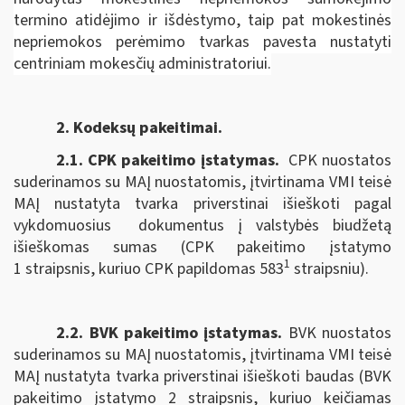
termino atidėjimo ir išdėstymo, taip pat mokestinės
nepriemokos perėmimo tvarkas pavesta nustatyti
centriniam mokesčių administratoriui.
2. Kodeksų pakeitimai.
2.1. CPK pakeitimo įstatymas
.
CPK nuostatos
suderinamos su MAĮ nuostatomis, įtvirtinama VMI teisė
MAĮ nustatyta tvarka priverstinai išieškoti pagal
vykdomuosius dokumentus į valstybės biudžetą
išieškomas sumas (CPK pakeitimo įstatymo
1
1 straipsnis, kuriuo CPK papildomas 583
straipsniu).
2.2. BVK pakeitimo įstatymas.
BVK nuostatos
suderinamos su MAĮ nuostatomis, įtvirtinama VMI teisė
MAĮ nustatyta tvarka priverstinai išieškoti baudas (BVK
pakeitimo įstatymo 2 straipsnis, kuriuo keičiamas