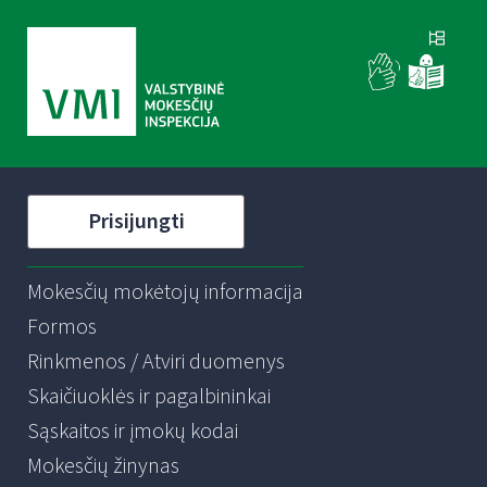
Prisijungti
Mokesčių mokėtojų informacija
Formos
Rinkmenos / Atviri duomenys
Skaičiuoklės ir pagalbininkai
Sąskaitos ir įmokų kodai
Mokesčių žinynas