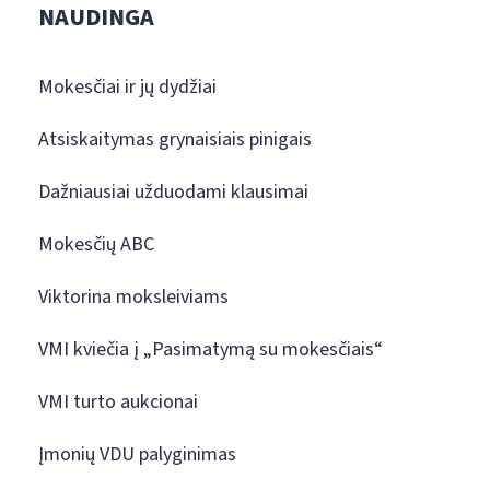
NAUDINGA
Mokesčiai ir jų dydžiai
Atsiskaitymas grynaisiais pinigais
Dažniausiai užduodami klausimai
Mokesčių ABC
Viktorina moksleiviams
VMI kviečia į „Pasimatymą su mokesčiais“
VMI turto aukcionai
Įmonių VDU palyginimas