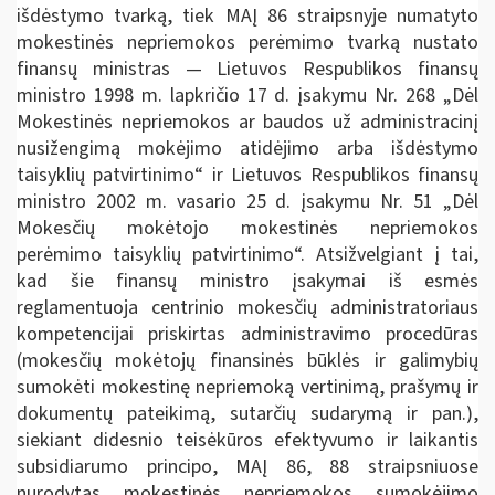
išdėstymo tvarką, tiek MAĮ 86 straipsnyje numatyto
mokestinės nepriemokos perėmimo tvarką nustato
finansų ministras — Lietuvos Respublikos finansų
ministro 1998 m. lapkričio 17 d. įsakymu Nr. 268 „Dėl
Mokestinės nepriemokos ar baudos už administracinį
nusižengimą mokėjimo atidėjimo arba išdėstymo
taisyklių patvirtinimo“ ir Lietuvos Respublikos finansų
ministro 2002 m. vasario 25 d. įsakymu Nr. 51 „Dėl
Mokesčių mokėtojo mokestinės nepriemokos
perėmimo taisyklių patvirtinimo“. Atsižvelgiant į tai,
kad šie finansų ministro įsakymai iš esmės
reglamentuoja centrinio mokesčių administratoriaus
kompetencijai priskirtas administravimo procedūras
(mokesčių mokėtojų finansinės būklės ir galimybių
sumokėti mokestinę nepriemoką vertinimą, prašymų ir
dokumentų pateikimą, sutarčių sudarymą ir pan.),
siekiant didesnio teisėkūros efektyvumo ir laikantis
subsidiarumo principo, MAĮ 86, 88 straipsniuose
nurodytas mokestinės nepriemokos sumokėjimo