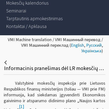
Mokesčių kalendorius
Seminarai
Tarptautinis apmokestinimas
Kontaktai / Apklausa
VMI Machine translation / VMI Машинный перевод /
VMI Машинний переклад (
English
,
Русский
,
Українська
)
Informacinis pranešimas dėl LR mokesčių administravimo įstatymo ir kitų teisės aktų pakeitimo
Valstybinė mokesčių inspekcija prie Lietuvos
Respublikos finansų ministerijos (toliau — VMI prie FM)
informuoja, kad s
iekdamas įgyvendinti Ekonomikos
gaivinimo ir atsparumo didinimo plano „Naujos kartos
[1]