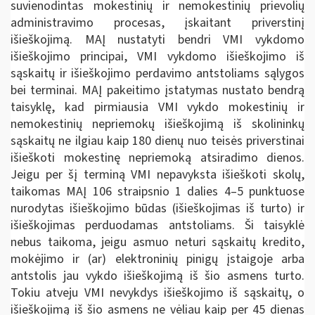
suvienodintas mokestinių ir nemokestinių prievolių
administravimo procesas, įskaitant priverstinį
išieškojimą. MAĮ nustatyti bendri VMI vykdomo
išieškojimo principai, VMI vykdomo išieškojimo iš
sąskaitų ir išieškojimo perdavimo antstoliams sąlygos
bei terminai. MAĮ pakeitimo įstatymas nustato bendrą
taisyklę, kad pirmiausia VMI vykdo mokestinių ir
nemokestinių nepriemokų išieškojimą iš skolininkų
sąskaitų ne ilgiau kaip 180 dienų nuo teisės priverstinai
išieškoti mokestinę nepriemoką atsiradimo dienos.
Jeigu per šį terminą VMI nepavyksta išieškoti skolų,
taikomas MAĮ 106 straipsnio 1 dalies 4–5 punktuose
nurodytas išieškojimo būdas (išieškojimas iš turto) ir
išieškojimas perduodamas antstoliams. Ši taisyklė
nebus taikoma, jeigu asmuo neturi sąskaitų kredito,
mokėjimo ir (ar) elektroninių pinigų įstaigoje arba
antstolis jau vykdo išieškojimą iš šio asmens turto.
Tokiu atveju VMI nevykdys išieškojimo iš sąskaitų, o
išieškojimą iš šio asmens ne vėliau kaip per 45 dienas