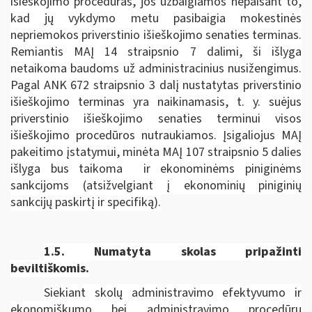
išieškojimo procedūras, jos užbaigiamos nepaisant to,
kad jų vykdymo metu pasibaigia mokestinės
nepriemokos priverstinio išieškojimo senaties terminas.
Remiantis MAĮ 14 straipsnio 7 dalimi, ši išlyga
netaikoma baudoms už administracinius nusižengimus.
Pagal ANK 672 straipsnio 3 dalį nustatytas priverstinio
išieškojimo terminas yra naikinamasis, t. y. suėjus
priverstinio išieškojimo senaties terminui visos
išieškojimo procedūros nutraukiamos. Įsigaliojus MAĮ
pakeitimo įstatymui, minėta MAĮ 107 straipsnio 5 dalies
išlyga bus taikoma ir ekonominėms piniginėms
sankcijoms (atsižvelgiant į ekonominių piniginių
sankcijų paskirtį ir specifiką).
1.5.
Numatyta skolas pripažinti
beviltiškomis.
Siekiant skolų administravimo efektyvumo ir
ekonomiškumo bei administravimo procedūrų