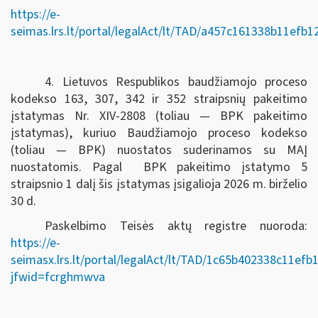
https://e-
seimas.lrs.lt/portal/legalAct/lt/TAD/a457c161338b11efb
4. Lietuvos Respublikos baudžiamojo proceso
kodekso 163, 307, 342 ir 352 straipsnių pakeitimo
įstatymas Nr. XIV-2808 (toliau — BPK pakeitimo
įstatymas), kuriuo Baudžiamojo proceso kodekso
(toliau — BPK) nuostatos suderinamos su MAĮ
nuostatomis. Pagal BPK pakeitimo įstatymo 5
straipsnio 1 dalį šis įstatymas įsigalioja 2026 m. birželio
30 d.
Paskelbimo Teisės aktų registre nuoroda:
https://e-
seimasx.lrs.lt/portal/legalAct/lt/TAD/1c65b402338c11ef
jfwid=fcrghmwva