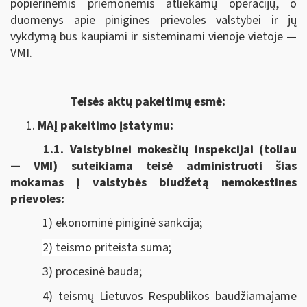
popierinėmis priemonėmis atliekamų operacijų, o
duomenys apie pinigines prievoles valstybei ir jų
vykdymą bus kaupiami ir sisteminami vienoje vietoje —
VMI.
Teisės aktų pakeitimų esmė:
MAĮ pakeitimo įstatymu:
1.1.
Valstybinei mokesčių inspekcijai (toliau
— VMI) suteikiama
teisė administruoti šias
mokamas į valstybės biudžetą nemokestines
prievoles:
1) ekonominė piniginė sankcija;
2) teismo priteista suma;
3) procesinė bauda;
4) teismų Lietuvos Respublikos baudžiamajame