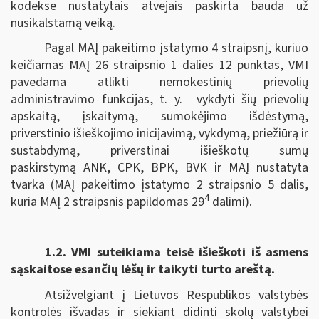
kodekse nustatytais atvejais paskirta bauda už
nusikalstamą veiką.
Pagal MAĮ pakeitimo įstatymo 4 straipsnį, kuriuo
keičiamas MAĮ 26 straipsnio 1 dalies 12 punktas, VMI
pavedama atlikti nemokestinių prievolių
administravimo funkcijas, t. y. vykdyti šių prievolių
apskaitą, įskaitymą, sumokėjimo išdėstymą,
priverstinio išieškojimo inicijavimą, vykdymą, priežiūrą ir
sustabdymą, priverstinai išieškotų sumų
paskirstymą ANK, CPK, BPK, BVK ir MAĮ nustatyta
tvarka (MAĮ pakeitimo įstatymo 2 straipsnio 5 dalis,
4
kuria MAĮ 2 straipsnis papildomas 29
dalimi).
1.2.
VMI suteikiama teisė išieškoti iš asmens
sąskaitose esančių lėšų ir taikyti turto areštą.
Atsižvelgiant į Lietuvos Respublikos valstybės
kontrolės išvadas ir siekiant didinti skolų valstybei