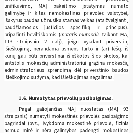
unifikavimo, MAĮ pakeitimo įstatymas numato
galimybę ir kitas nemokestines prievoles valstybei,
išskyrus baudas už nusikalstamas veikas (atsižvelgiant į
baudžiamosios justicijos specifiką ir principus),
pripažinti beviltiškomis (
mutatis mutandis
taikant MAĮ
113 straipsnio 2 dalį), jeigu vykdant priverstinį
išieškojimą, nerandama asmens turto ir (ar) lėšų, iš
kurių gali būti priverstinai išieškotos šios skolos, kai
antstolis mokesčių administratoriui grąžina mokesčių
administratoriaus sprendimą dėl priverstinio baudos
išieškojimo su žyma, kad išieškojimas negalimas.
1.6.
Numatytas prievolių pasibaigimas.
Pagal galiojančias MAĮ nuostatas (MAĮ 93
straipsnis) numatyti mokestinės prievolės pasibaigimo
pagrindai (pvz., įvykdoma mokestinė prievolė, fizinis
asmuo mirė ir nėra galimybės padengti mokestinės