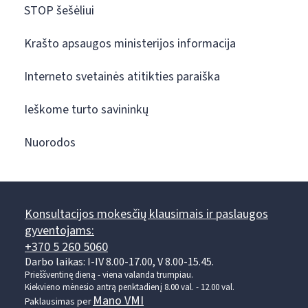
STOP šešėliui
Krašto apsaugos ministerijos informacija
Interneto svetainės atitikties paraiška
Ieškome turto savininkų
Nuorodos
Konsultacijos mokesčių klausimais ir paslaugos
gyventojams:
+370 5 260 5060
Darbo laikas: I-IV 8.00-17.00, V 8.00-15.45.
Prieššventinę dieną - viena valanda trumpiau.
Kiekvieno mėnesio antrą penktadienį 8.00 val. - 12.00 val.
Mano VMI
Paklausimas per