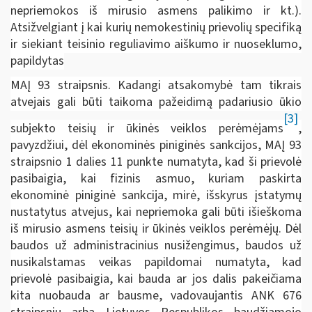
nepriemokos iš mirusio asmens palikimo ir kt.).
Atsižvelgiant į kai kurių nemokestinių prievolių specifiką
ir siekiant teisinio reguliavimo aiškumo ir nuoseklumo,
papildytas
MAĮ 93 straipsnis. Kadangi atsakomybė tam tikrais
atvejais gali būti taikoma pažeidimą padariusio ūkio
[3]
subjekto teisių ir ūkinės veiklos perėmėjams
,
pavyzdžiui, dėl ekonominės piniginės sankcijos, MAĮ 93
straipsnio 1 dalies 11 punkte numatyta, kad ši prievolė
pasibaigia, kai fizinis asmuo, kuriam paskirta
ekonominė piniginė sankcija, mirė, išskyrus įstatymų
nustatytus atvejus, kai nepriemoka gali būti išieškoma
iš mirusio asmens teisių ir ūkinės veiklos perėmėjų. Dėl
baudos už administracinius nusižengimus, baudos už
nusikalstamas veikas papildomai numatyta, kad
prievolė pasibaigia, kai bauda ar jos dalis pakeičiama
kita nuobauda ar bausme, vadovaujantis ANK 676