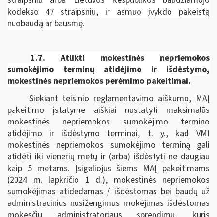
straipsniu arba Lietuvos Respublikos baudžiamojo
kodekso 47 straipsniu, ir asmuo įvykdo pakeistą
nuobaudą ar bausmę.
1.7.
Atlikti mokestinės nepriemokos
sumokėjimo terminų atidėjimo ir išdėstymo,
mokestinės nepriemokos perėmimo pakeitimai.
Siekiant teisinio reglamentavimo aiškumo, MAĮ
pakeitimo įstatyme aiškiai nustatyti maksimalūs
mokestinės nepriemokos sumokėjimo termino
atidėjimo ir išdėstymo terminai, t. y., kad VMI
mokestinės nepriemokos sumokėjimo terminą gali
atidėti iki vienerių metų ir (arba) išdėstyti ne daugiau
kaip 5 metams. Įsigaliojus šiems MAĮ pakeitimams
(2024 m. lapkričio 1 d.), mokestinės nepriemokos
sumokėjimas atidedamas / išdėstomas bei baudų už
administracinius nusižengimus mokėjimas išdėstomas
mokesčių administratoriaus sprendimu, kuris