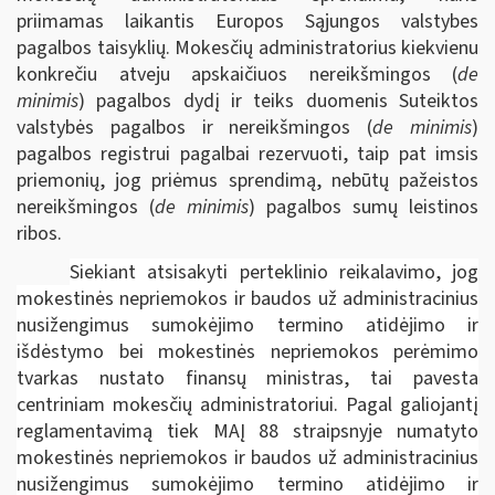
priimamas laikantis Europos Sąjungos valstybes
pagalbos taisyklių. Mokesčių administratorius kiekvienu
konkrečiu atveju apskaičiuos nereikšmingos (
de
minimis
) pagalbos dydį ir teiks duomenis Suteiktos
valstybės pagalbos ir nereikšmingos (
de minimis
)
pagalbos registrui pagalbai rezervuoti, taip pat imsis
priemonių, jog priėmus sprendimą, nebūtų pažeistos
nereikšmingos (
de minimis
) pagalbos sumų leistinos
ribos.
Siekiant atsisakyti perteklinio reikalavimo, jog
mokestinės nepriemokos ir baudos už administracinius
nusižengimus sumokėjimo termino atidėjimo ir
išdėstymo bei mokestinės nepriemokos perėmimo
tvarkas nustato finansų ministras, tai pavesta
centriniam mokesčių administratoriui. Pagal galiojantį
reglamentavimą tiek MAĮ 88 straipsnyje numatyto
mokestinės nepriemokos ir baudos už administracinius
nusižengimus sumokėjimo termino atidėjimo ir