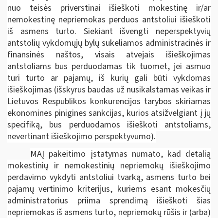
nuo teisės priverstinai išieškoti mokestinę ir/ar
nemokestinę nepriemokas perduos antstoliui išieškoti
iš asmens turto. Siekiant išvengti neperspektyvių
antstolių vykdomųjų bylų sukeliamos administracinės ir
finansinės naštos, visais atvejais išieškojimas
antstoliams bus perduodamas tik tuomet, jei asmuo
turi turto ar pajamų, iš kurių gali būti vykdomas
išieškojimas (išskyrus baudas už nusikalstamas veikas ir
Lietuvos Respublikos konkurencijos tarybos skiriamas
ekonomines pinigines sankcijas, kurios atsižvelgiant į jų
specifiką, bus perduodamos išieškoti antstoliams,
nevertinant išieškojimo perspektyvumo).
MAĮ pakeitimo įstatymas numato, kad detalią
mokestinių ir nemokestinių nepriemokų išieškojimo
perdavimo vykdyti antstoliui tvarką, asmens turto bei
pajamų vertinimo kriterijus, kuriems esant mokesčių
administratorius priima sprendimą išieškoti šias
nepriemokas iš asmens turto, nepriemokų rūšis ir (arba)