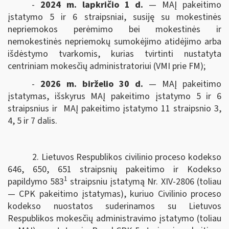
-
2024 m. lapkričio 1 d.
— MAĮ pakeitimo
įstatymo 5 ir 6 straipsniai, susiję su mokestinės
nepriemokos perėmimo bei mokestinės ir
nemokestinės nepriemokų sumokėjimo atidėjimo arba
išdėstymo tvarkomis, kurias tvirtinti nustatyta
centriniam mokesčių administratoriui (VMI prie FM);
-
2026 m. birželio 30 d.
— MAĮ pakeitimo
įstatymas, išskyrus MAĮ pakeitimo įstatymo 5 ir 6
straipsnius ir MAĮ pakeitimo įstatymo 11 straipsnio 3,
4, 5 ir 7 dalis.
2. Lietuvos Respublikos civilinio proceso kodekso
646, 650, 651 straipsnių pakeitimo ir Kodekso
1
papildymo 583
straipsniu įstatymą Nr. XIV-2806 (toliau
— CPK pakeitimo įstatymas), kuriuo Civilinio proceso
kodekso nuostatos suderinamos su Lietuvos
Respublikos mokesčių administravimo įstatymo (toliau