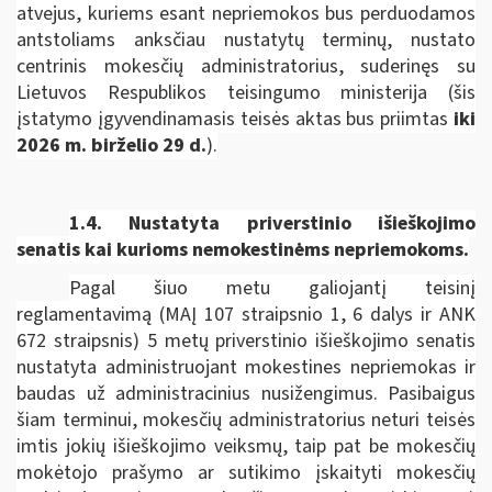
atvejus, kuriems esant nepriemokos bus perduodamos
antstoliams anksčiau nustatytų terminų, nustato
centrinis mokesčių administratorius, suderinęs su
Lietuvos Respublikos teisingumo ministerija
(šis
įstatymo įgyvendinamasis teisės aktas bus priimtas
iki
2026 m. birželio 29 d.
).
1.4. Nustatyta priverstinio išieškojimo
senatis kai kurioms nemokestinėms nepriemokoms.
Pagal šiuo metu galiojantį teisinį
reglamentavimą (MAĮ 107 straipsnio 1, 6 dalys ir ANK
672 straipsnis) 5 metų priverstinio išieškojimo senatis
nustatyta administruojant mokestines nepriemokas ir
baudas už administracinius nusižengimus. Pasibaigus
šiam terminui, mokesčių administratorius neturi teisės
imtis jokių išieškojimo veiksmų, taip pat be mokesčių
mokėtojo prašymo ar sutikimo įskaityti mokesčių