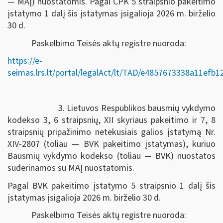
— MAĮ) nuostatomis. Pagal CPK 5 straipsnio pakeitimo
įstatymo 1 dalį šis įstatymas įsigalioja 2026 m. birželio
30 d.
Paskelbimo Teisės aktų registre nuoroda:
https://e-
seimas.lrs.lt/portal/legalAct/lt/TAD/e4857673338a11efb
3. Lietuvos Respublikos bausmių vykdymo
kodekso 3, 6 straipsnių, XII skyriaus pakeitimo ir 7, 8
straipsnių pripažinimo netekusiais galios įstatymą Nr.
XIV-2807 (toliau — BVK pakeitimo įstatymas), kuriuo
Bausmių vykdymo kodekso (toliau — BVK) nuostatos
suderinamos su MAĮ nuostatomis.
Pagal BVK pakeitimo įstatymo 5 straipsnio 1 dalį šis
įstatymas įsigalioja 2026 m. birželio 30 d.
Paskelbimo Teisės aktų registre nuoroda: