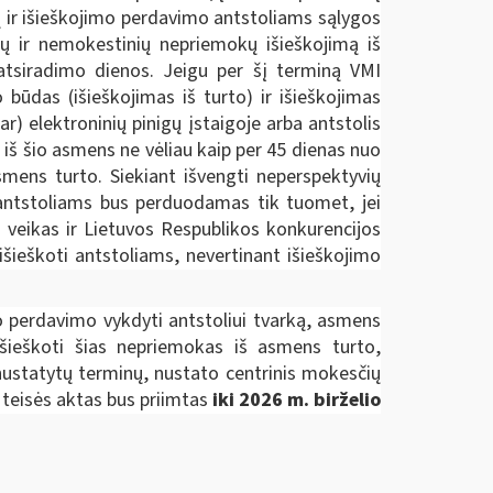
ų ir išieškojimo perdavimo antstoliams sąlygos
ų ir nemokestinių nepriemokų išieškojimą iš
 atsiradimo dienos. Jeigu per šį terminą VMI
būdas (išieškojimas iš turto) ir išieškojimas
) elektroninių pinigų įstaigoje arba antstolis
 iš šio asmens ne vėliau kaip per 45 dienas nuo
smens turto. Siekiant išvengti neperspektyvių
s antstoliams bus perduodamas tik tuomet, jei
 veikas ir Lietuvos Respublikos konkurencijos
išieškoti antstoliams, nevertinant išieškojimo
 perdavimo vykdyti antstoliui tvarką, asmens
išieškoti šias nepriemokas iš asmens turto,
ustatytų terminų, nustato centrinis mokesčių
 teisės aktas bus priimtas
iki 2026 m. birželio