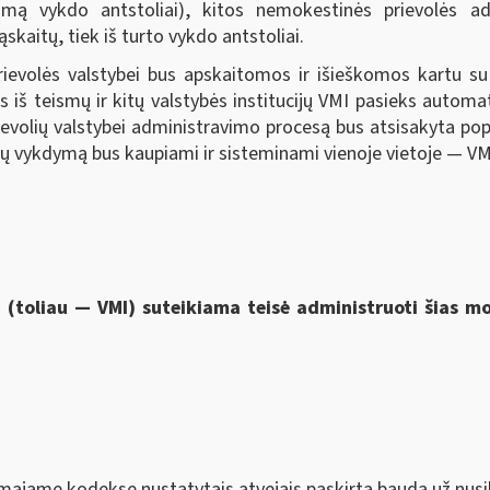
kojimą vykdo antstoliai), kitos nemokestinės prievolės ad
kaitų, tiek iš turto vykdo antstoliai.
ievolės valstybei bus apskaitomos ir išieškomos kartu 
s iš teismų ir kitų valstybės institucijų VMI pasieks automa
rievolių valstybei administravimo procesą bus atsisakyta po
 jų vykdymą bus kaupiami ir sisteminami vienoje vietoje — VM
i (toliau — VMI) suteikiama
teisė administruoti šias 
majame kodekse nustatytais atvejais paskirta bauda už nusi