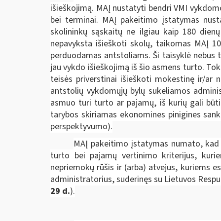
išieškojimą. MAĮ nustatyti bendri VMI vykdomo
bei terminai. MAĮ pakeitimo įstatymas nust
skolininkų sąskaitų ne ilgiau kaip 180 dien
nepavyksta išieškoti skolų, taikomas MAĮ 106
perduodamas antstoliams. Ši taisyklė nebus ta
jau vykdo išieškojimą iš šio asmens turto. Tok
teisės priverstinai išieškoti mokestinę ir/a
antstolių vykdomųjų bylų sukeliamos administ
asmuo turi turto ar pajamų, iš kurių gali bū
tarybos skiriamas ekonomines pinigines sankci
perspektyvumo).
MAĮ pakeitimo įstatymas numato, kad d
turto bei pajamų vertinimo kriterijus, kur
nepriemokų rūšis ir (arba) atvejus, kuriems
administratorius, suderinęs su Lietuvos Respu
29 d.
).