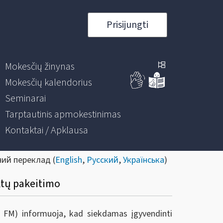
Prisijungti
Mokesčių žinynas
Mokesčių kalendorius
Seminarai
Tarptautinis apmokestinimas
Kontaktai / Apklausa
ний переклад (
English
,
Русский
,
Українська
)
ktų pakeitimo
ie FM) informuoja, kad s
iekdamas įgyvendinti