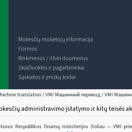
Mokesčių mokėtojų informacija
Formos
Rinkmenos / Atviri duomenys
Skaičiuoklės ir pagalbininkai
Sąskaitos ir įmokų kodai
Machine translation / VMI Машинный перевод / VMI Машин
kesčių administravimo įstatymo ir kitų teisės a
ietuvos Respublikos finansų ministerijos (toliau — VMI pr