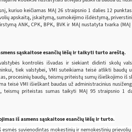
nį, kuriuo keičiamas MAĮ 26 straipsnio 1 dalies 12 punktas
evolių apskaitą, įskaitymą, sumokėjimo išdėstymą, priverstini
irstymą ANK, CPK, BPK, BVK ir MAĮ nustatyta tvarka (MAĮ p
asmens sąskaitose esančių lėšų ir taikyti turto areštą.
valstybės kontrolės išvadas ir siekiant didinti skolų va
ininkui, tiek valstybei, VMI suteikiama teisė atlikti baudų
as, procesinių baudų, teismų priteistų sumų išieškojimo iš s
kiama teisė VMI išieškant baudas už administracinius nusiže
, teismų priteistas sumas taikyti MAĮ 95 straipsnio 1 
kojimas iš asmens sąskaitose esančių lėšų ir turto.
iš esmės suvienodintas mokestinių ir nemokestinių prievolių 