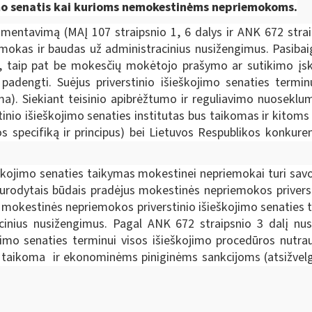
jimo senatis kai kurioms nemokestinėms nepriemokoms.
amentavimą (MAĮ 107 straipsnio 1, 6 dalys ir ANK 672 strai
mokas ir baudas už administracinius nusižengimus. Pasibai
smų, taip pat be mokesčių mokėtojo prašymo ar sutikimo į
adengti. Suėjus priverstinio išieškojimo senaties terminu
oma). Siekiant teisinio apibrėžtumo ir reguliavimo nuosekl
tinio išieškojimo senaties institutas bus taikomas ir kitom
jos specifiką ir principus) bei Lietuvos Respublikos konkur
škojimo senaties taikymas mokestinei nepriemokai turi savo
 nurodytais būdais pradėjus mokestinės nepriemokos privers
mokestinės nepriemokos priverstinio išieškojimo senaties t
nius nusižengimus. Pagal ANK 672 straipsnio 3 dalį nust
kojimo senaties terminui visos išieškojimo procedūros nutr
 taikoma ir ekonominėms piniginėms sankcijoms (atsižvelgia