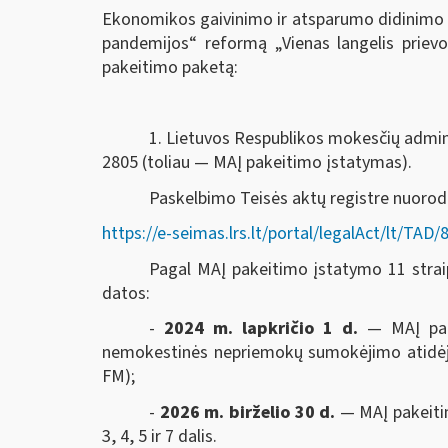
Ekonomikos gaivinimo ir atsparumo didinimo 
pandemijos“ reformą „Vienas langelis prie
pakeitimo paketą:
1. Lietuvos Respublikos mokesčių adminis
2805 (toliau — MAĮ pakeitimo įstatymas).
Paskelbimo Teisės aktų registre nuoro
https://e-seimas.lrs.lt/portal/legalAct/lt/T
Pagal MAĮ pakeitimo įstatymo 11 straips
datos:
-
2024 m. lapkričio 1 d.
— MAĮ pak
nemokestinės nepriemokų sumokėjimo atidėjim
FM);
-
2026 m. birželio 30 d.
— MAĮ pakeitim
3, 4, 5 ir 7 dalis.