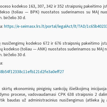
oceso kodekso 163, 307, 342 ir 352 straipsnių pakeitimo į
odekso (toliau — BPK) nuostatos suderinamos su MAĮ nu
. birželio 30 d.
da:
https://e-seimasx.lrs.lt/portal/legalAct/lt/TAD/1c65b4
ių nusižengimų kodekso 672 ir 676 straipsnių pakeitimo įs
imų kodekso (toliau — ANK) nuostatos suderinamos su MAĮ
. birželio 30 d.
a:
AD/58b54f12338c11efb121d2fe3a0eff27
rtų ekonominių piniginių sankcijų išieškojimą inicijuoja
ykdymo procese, vadovaudamasi CPK 638 straipsnio 2 dalim
 tik baudas už administracinius nusižengimus (atlieka j