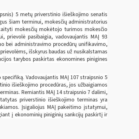
psnis) 5 metų priverstinio išieškojimo senatis
gus šiam terminui, mokesčių administratorius
skaityti mokesčių mokėtojo turimos mokesčio
i, prievolė pasibaigia, vadovaujantis MAĮ 93
umo bei administravimo procedūrų unifikavimo,
s prievolėms, išskyrus baudas už nusikalstamas
encijos tarybos paskirtas ekonomines pinigines
 specifiką. Vadovaujantis MAĮ 107 straipsnio 5
tinio išieškojimo procedūras, jos užbaigiamos
erminas. Remiantis MAĮ 14 straipsnio 7 dalimi,
atytas priverstinio išieškojimo terminas yra
aukiamos. Įsigaliojus MAĮ pakeitimo įstatymui,
nt į ekonominių piniginių sankcijų paskirtį ir