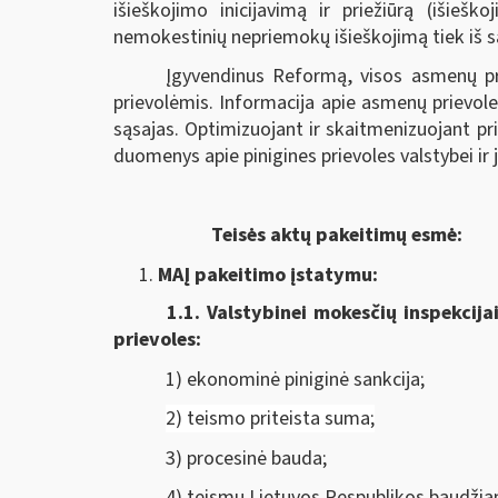
išieškojimo inicijavimą ir priežiūrą (išieš
nemokestinių nepriemokų išieškojimą tiek iš sąs
Įgyvendinus Reformą, visos asmenų pr
prievolėmis. Informacija apie asmenų prievole
sąsajas. Optimizuojant ir skaitmenizuojant p
duomenys apie pinigines prievoles valstybei ir
Teisės aktų pakeitimų esmė:
MAĮ pakeitimo įstatymu:
1.1.
Valstybinei mokesčių inspekcija
prievoles:
1) ekonominė piniginė sankcija;
2) teismo priteista suma;
3) procesinė bauda;
4) teismų Lietuvos Respublikos baudžia