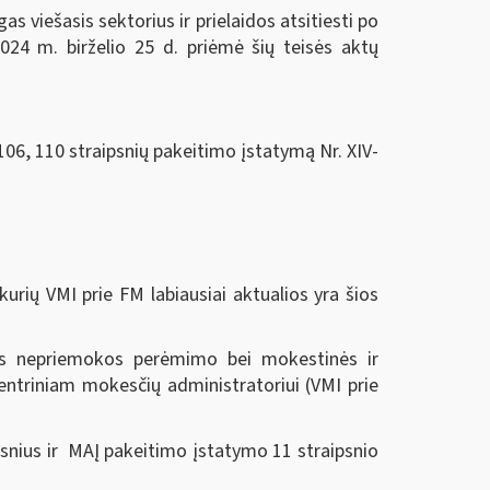
 viešasis sektorius ir prielaidos atsitiesti po
024 m. birželio 25 d.
priėmė šių teisės aktų
106, 110 straipsnių pakeitimo įstatymą Nr. XIV-
urių VMI prie FM labiausiai aktualios yra šios
nės nepriemokos perėmimo bei mokestinės ir
ntriniam mokesčių administratoriui (VMI prie
snius ir MAĮ pakeitimo įstatymo 11 straipsnio