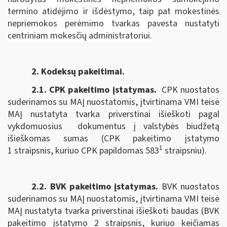
termino atidėjimo ir išdėstymo, taip pat mokestinės
nepriemokos perėmimo tvarkas pavesta nustatyti
centriniam mokesčių administratoriui.
2. Kodeksų pakeitimai.
2.1. CPK pakeitimo įstatymas
.
CPK nuostatos
suderinamos su MAĮ nuostatomis, įtvirtinama VMI teisė
MAĮ nustatyta tvarka priverstinai išieškoti pagal
vykdomuosius dokumentus į valstybės biudžetą
išieškomas sumas (CPK pakeitimo įstatymo
1
1 straipsnis, kuriuo CPK papildomas 583
straipsniu).
2.2. BVK pakeitimo įstatymas.
BVK nuostatos
suderinamos su MAĮ nuostatomis, įtvirtinama VMI teisė
MAĮ nustatyta tvarka priverstinai išieškoti baudas (BVK
pakeitimo įstatymo 2 straipsnis, kuriuo keičiamas