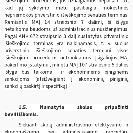
išieškojimo procedūras, jos užbaigiamos nepaisant to,
kad jų vykdymo metu pasibaigia mokestinės
nepriemokos priverstinio išieškojimo senaties terminas.
Remiantis MAĮ 14 straipsnio 7 dalimi, ši išlyga
netaikoma baudoms už administracinius nusižengimus.
Pagal ANK 672 straipsnio 3 dalį nustatytas priverstinio
išieškojimo terminas yra naikinamasis, t. y. suėjus
priverstinio išieškojimo senaties terminui visos
išieškojimo procedūros nutraukiamos. Įsigaliojus MAĮ
pakeitimo įstatymui, minėta MAĮ 107 straipsnio 5 dalies
išlyga bus taikoma ir ekonominėms piniginėms
sankcijoms (atsižvelgiant į ekonominių piniginių
sankcijų paskirtį ir specifiką).
1.5.
Numatyta skolas pripažinti
beviltiškomis.
Siekiant skolų administravimo efektyvumo ir
ekonomiškumo bei administravimo procedūrų