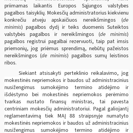
priimamas laikantis Europos Sąjungos valstybes
pagalbos taisyklių. Mokesčių administratorius kiekvienu
konkrečiu atveju apskaičiuos nereikšmingos (
de
minimis
) pagalbos dydį ir teiks duomenis Suteiktos
valstybės pagalbos ir nereikšmingos (
de minimis
)
pagalbos registrui pagalbai rezervuoti, taip pat imsis
priemonių, jog priėmus sprendimą, nebūtų pažeistos
nereikšmingos (
de minimis
) pagalbos sumų leistinos
ribos.
Siekiant atsisakyti perteklinio reikalavimo, jog
mokestinės nepriemokos ir baudos už administracinius
nusižengimus sumokėjimo termino atidėjimo ir
išdėstymo bei mokestinės nepriemokos perėmimo
tvarkas nustato finansų ministras, tai pavesta
centriniam mokesčių administratoriui. Pagal galiojantį
reglamentavimą tiek MAĮ 88 straipsnyje numatyto
mokestinės nepriemokos ir baudos už administracinius
nusižengimus sumokėjimo termino atidėjimo ir