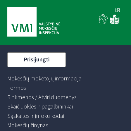
Prisijungti
Mokesčių mokėtojų informacija
Formos
Rinkmenos / Atviri duomenys
Skaičiuoklės ir pagalbininkai
Sąskaitos ir įmokų kodai
Mokesčių žinynas