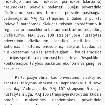
mokėtojo turimos mokesčio permokos (skirtumo)
nesumokėtai prievolei padengti. Suėjus priverstinio
išieškojimo senaties terminui, prievolė pasibaigia,
vadovaujantis MAĮ 93 straipsnio 1 dalies 8 punktu
(prievolė nurašoma). Siekiant teisinio apibrėžtumo ir
reguliavimo nuoseklumo bei administravimo procedūrų
unifikavimo, MAĮ 107, 108 straipsniuose nustatytas
priverstinio išieškojimo senaties institutas bus
taikomas ir kitoms prievolėms, išskyrus baudas už
nusikalstamas veikas (atsižvelgiant į baudžiamosios
justicijos specifiką ir principus) bei Lietuvos Respublikos
konkurencijos tarybos paskirtas ekonomines pinigines
sankcijas.
Kartu pažymėtina, kad priverstinio išieškojimo
senaties taikymas mokestinei nepriemokai turi savo
specifiką. Vadovaujantis MAĮ 107 straipsnio 5 dalyje
nustatyta išlyga, MAĮ 106 straipsnyje nurodytais būdais
pradėjus mokestinės nepriemokos priverstinio