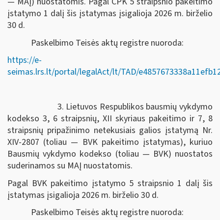
— MAĮ) nuostatomis. Pagal CPK 5 straipsnio pakeitimo
įstatymo 1 dalį šis įstatymas įsigalioja 2026 m. birželio
30 d.
Paskelbimo Teisės aktų registre nuoroda:
https://e-
seimas.lrs.lt/portal/legalAct/lt/TAD/e4857673338a11efb
3. Lietuvos Respublikos bausmių vykdymo
kodekso 3, 6 straipsnių, XII skyriaus pakeitimo ir 7, 8
straipsnių pripažinimo netekusiais galios įstatymą Nr.
XIV-2807 (toliau — BVK pakeitimo įstatymas), kuriuo
Bausmių vykdymo kodekso (toliau — BVK) nuostatos
suderinamos su MAĮ nuostatomis.
Pagal BVK pakeitimo įstatymo 5 straipsnio 1 dalį šis
įstatymas įsigalioja 2026 m. birželio 30 d.
Paskelbimo Teisės aktų registre nuoroda: