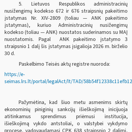
5. Lietuvos Respublikos administracinių
nusižengimų kodekso 672 ir 676 straipsnių pakeitimo
įstatymas Nr. XIV-2809 (toliau — ANK pakeitimo
įstatymas), kuriuo Administracinių nusižengimų
kodekso (toliau — ANK) nuostatos suderinamos su MAĮ
nuostatomis. Pagal ANK pakeitimo įstatymo 3
straipsnio 1 dalį šis įstatymas įsigalioja 2026 m. birželio
30 d.
Paskelbimo Teisės aktų registre nuoroda:
https://e-
seimas.lrs.lt/portal/legalAct/lt/TAD/58b54f12338c11efb
Pažymėtina, kad šiuo metu asmenims skirtų
ekonominių piniginių sankcijų išieškojimą inicijuoja
atitinkamus sprendimus priėmusi institucija,
išieškojimą vykdo antstoliai, o valstybei vykdymo
procese, vadovaudamasi CPK 638 straipsnio 2 dalimi,