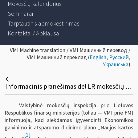
Mokesčių kalendorius
Seminarai
Tarptautinis apmokestinimas
Kontaktai / Apklausa
VMI Machine translation / VMI Машинный перевод /
VMI Машинний переклад (
English
,
Русский
,
Українська
)
Informacinis pranešimas dėl LR mokesčių administravimo įstatymo ir kitų teisės aktų pakeitimo
Valstybinė mokesčių inspekcija prie Lietuvos
Respublikos finansų ministerijos (toliau — VMI prie FM)
informuoja, kad s
iekdamas įgyvendinti Ekonomikos
gaivinimo ir atsparumo didinimo plano „Naujos kartos
[1]