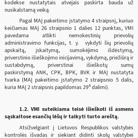
kodekse nustatytais atvejais paskirta bauda už
nusikalstamą veiką.
Pagal MAĮ pakeitimo įstatymo 4 straipsnį, kuriuo
keičiamas MAĮ 26 straipsnio 1 dalies 12 punktas, VMI
pavedama atlikti nemokestinių prievolių
administravimo funkcijas, t. y. vykdyti šių prievolių
apskaitą, įskaitymą, sumokėjimo išdėstymą,
priverstinio išieškojimo inicijavimą, vykdymą, priežiūrą ir
sustabdymą, priverstinai išieškotų sumų
paskirstymą ANK, CPK, BPK, BVK ir MAĮ nustatyta
tvarka (MAĮ pakeitimo įstatymo 2 straipsnio 5 dalis,
4
kuria MAĮ 2 straipsnis papildomas 29
dalimi).
1.2.
VMI suteikiama teisė išieškoti iš asmens
sąskaitose esančių lėšų ir taikyti turto areštą.
Atsižvelgiant į Lietuvos Respublikos valstybės
kontrolės išvadas ir siekiant didinti skolų valstybei