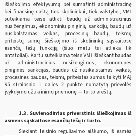
išieškojimo efektyvumą bei sumažinti administracinę
bei finansinę naštą tiek skolininkui, tiek valstybei, VMI
suteikiama teisė atlikti baudų už administracinius
nusižengimus, ekonominių piniginių sankcijų, baudų už
nusikalstamas veikas, procesinių baudų, teismų
priteistų sumų išieškojimo iš skolininkų sąskaitose
esančių lėšų funkciją (šiuo metu tai atlieka tik
antstoliai). Kartu suteikiama teisė VMI išieškant baudas
už administracinius nusižengimus, ekonomines
pinigines sankcijas, baudas už nusikalstamas veikas,
procesines baudas, teismų priteistas sumas taikyti MAĮ
95 straipsnio 1 dalies 2 punkte numatytą prievolės
įvykdymo užtikrinimo priemonę — turto areštą.
1.3. Suvienodintas p
riverstinis išieškojimas iš
asmens sąskaitose esančių lėšų ir turto.
Siekiant teisinio reguliavimo aiškumo, iš esmės