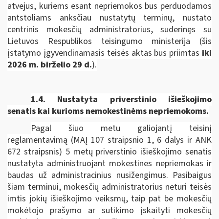
atvejus, kuriems esant nepriemokos bus perduodamos
antstoliams anksčiau nustatytų terminų, nustato
centrinis mokesčių administratorius, suderinęs su
Lietuvos Respublikos teisingumo ministerija
(šis
įstatymo įgyvendinamasis teisės aktas bus priimtas
iki
2026 m. birželio 29 d.
).
1.4. Nustatyta priverstinio išieškojimo
senatis kai kurioms nemokestinėms nepriemokoms.
Pagal šiuo metu galiojantį teisinį
reglamentavimą (MAĮ 107 straipsnio 1, 6 dalys ir ANK
672 straipsnis) 5 metų priverstinio išieškojimo senatis
nustatyta administruojant mokestines nepriemokas ir
baudas už administracinius nusižengimus. Pasibaigus
šiam terminui, mokesčių administratorius neturi teisės
imtis jokių išieškojimo veiksmų, taip pat be mokesčių
mokėtojo prašymo ar sutikimo įskaityti mokesčių