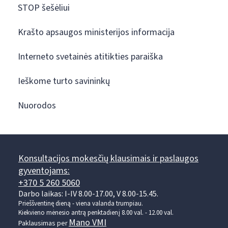
STOP šešėliui
Krašto apsaugos ministerijos informacija
Interneto svetainės atitikties paraiška
Ieškome turto savininkų
Nuorodos
Konsultacijos mokesčių klausimais ir paslaugos
gyventojams:
+370 5 260 5060
Darbo laikas: I-IV 8.00-17.00, V 8.00-15.45.
Prieššventinę dieną - viena valanda trumpiau.
Kiekvieno mėnesio antrą penktadienį 8.00 val. - 12.00 val.
Mano VMI
Paklausimas per