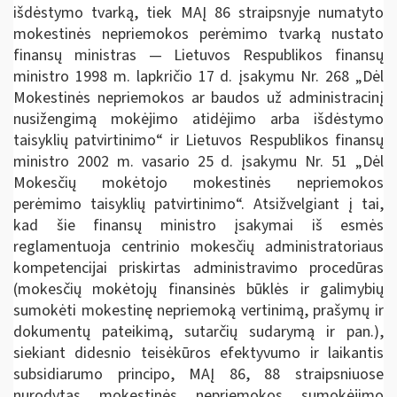
išdėstymo tvarką, tiek MAĮ 86 straipsnyje numatyto
mokestinės nepriemokos perėmimo tvarką nustato
finansų ministras — Lietuvos Respublikos finansų
ministro 1998 m. lapkričio 17 d. įsakymu Nr. 268 „Dėl
Mokestinės nepriemokos ar baudos už administracinį
nusižengimą mokėjimo atidėjimo arba išdėstymo
taisyklių patvirtinimo“ ir Lietuvos Respublikos finansų
ministro 2002 m. vasario 25 d. įsakymu Nr. 51 „Dėl
Mokesčių mokėtojo mokestinės nepriemokos
perėmimo taisyklių patvirtinimo“. Atsižvelgiant į tai,
kad šie finansų ministro įsakymai iš esmės
reglamentuoja centrinio mokesčių administratoriaus
kompetencijai priskirtas administravimo procedūras
(mokesčių mokėtojų finansinės būklės ir galimybių
sumokėti mokestinę nepriemoką vertinimą, prašymų ir
dokumentų pateikimą, sutarčių sudarymą ir pan.),
siekiant didesnio teisėkūros efektyvumo ir laikantis
subsidiarumo principo, MAĮ 86, 88 straipsniuose
nurodytas mokestinės nepriemokos sumokėjimo