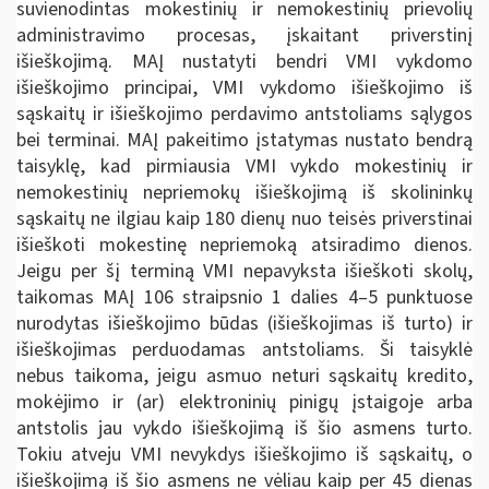
suvienodintas mokestinių ir nemokestinių prievolių
administravimo procesas, įskaitant priverstinį
išieškojimą. MAĮ nustatyti bendri VMI vykdomo
išieškojimo principai, VMI vykdomo išieškojimo iš
sąskaitų ir išieškojimo perdavimo antstoliams sąlygos
bei terminai. MAĮ pakeitimo įstatymas nustato bendrą
taisyklę, kad pirmiausia VMI vykdo mokestinių ir
nemokestinių nepriemokų išieškojimą iš skolininkų
sąskaitų ne ilgiau kaip 180 dienų nuo teisės priverstinai
išieškoti mokestinę nepriemoką atsiradimo dienos.
Jeigu per šį terminą VMI nepavyksta išieškoti skolų,
taikomas MAĮ 106 straipsnio 1 dalies 4–5 punktuose
nurodytas išieškojimo būdas (išieškojimas iš turto) ir
išieškojimas perduodamas antstoliams. Ši taisyklė
nebus taikoma, jeigu asmuo neturi sąskaitų kredito,
mokėjimo ir (ar) elektroninių pinigų įstaigoje arba
antstolis jau vykdo išieškojimą iš šio asmens turto.
Tokiu atveju VMI nevykdys išieškojimo iš sąskaitų, o
išieškojimą iš šio asmens ne vėliau kaip per 45 dienas