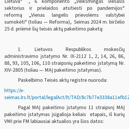
Lietuva“
, 6 komponento „Veiksmingas viešasis
sektorius ir prielaidos atsitiesti po pandemijos“
reformą „Vienas langelis prievolėms valstybei
sumokėti“ (toliau — Reforma), Seimas
2024 m. birželio
25 d.
priėmė šių teisės aktų pakeitimo paketą:
1. Lietuvos Respublikos mokesčių
administravimo įstatymo Nr. IX-2112 1, 2, 14, 26, 86,
88, 93, 105, 106, 110 straipsnių pakeitimo įstatymą Nr.
XIV-2805 (toliau — MAĮ pakeitimo įstatymas).
Paskelbimo Teisės aktų registre nuoroda:
https://e-
seimas.lrs.lt/portal/legalAct/lt/TAD/8c7b77e3338a11efb
Pagal MAĮ pakeitimo įstatymo 11 straipsnį MAĮ
pakeitimo įstatymas įsigalioja keliais etapais, iš kurių
VMI prie FM labiausiai aktualios yra šios datos: