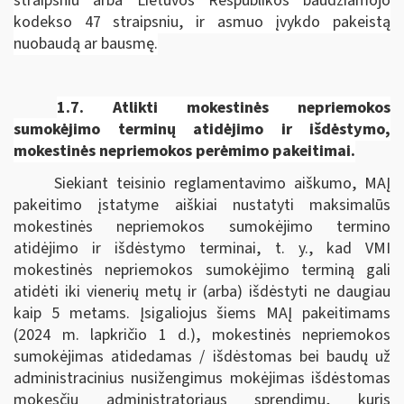
straipsniu arba Lietuvos Respublikos baudžiamojo
kodekso 47 straipsniu, ir asmuo įvykdo pakeistą
nuobaudą ar bausmę.
1.7.
Atlikti mokestinės nepriemokos
sumokėjimo terminų atidėjimo ir išdėstymo,
mokestinės nepriemokos perėmimo pakeitimai.
Siekiant teisinio reglamentavimo aiškumo, MAĮ
pakeitimo įstatyme aiškiai nustatyti maksimalūs
mokestinės nepriemokos sumokėjimo termino
atidėjimo ir išdėstymo terminai, t. y., kad VMI
mokestinės nepriemokos sumokėjimo terminą gali
atidėti iki vienerių metų ir (arba) išdėstyti ne daugiau
kaip 5 metams. Įsigaliojus šiems MAĮ pakeitimams
(2024 m. lapkričio 1 d.), mokestinės nepriemokos
sumokėjimas atidedamas / išdėstomas bei baudų už
administracinius nusižengimus mokėjimas išdėstomas
mokesčių administratoriaus sprendimu, kuris