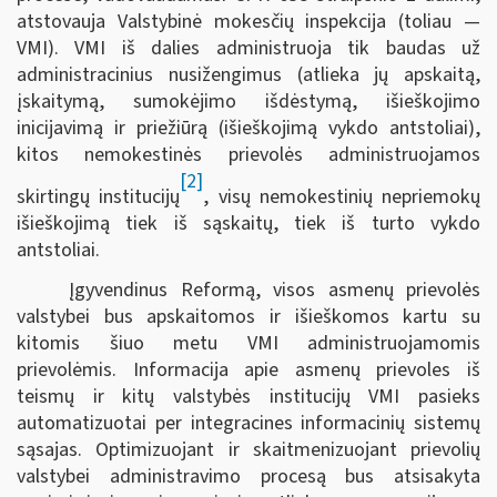
atstovauja Valstybinė mokesčių inspekcija (toliau —
VMI). VMI iš dalies administruoja tik baudas už
administracinius nusižengimus (atlieka jų apskaitą,
įskaitymą, sumokėjimo išdėstymą, išieškojimo
inicijavimą ir priežiūrą (išieškojimą vykdo antstoliai),
kitos nemokestinės prievolės administruojamos
[2]
skirtingų institucijų
, visų nemokestinių nepriemokų
išieškojimą tiek iš sąskaitų, tiek iš turto vykdo
antstoliai.
Įgyvendinus Reformą, visos asmenų prievolės
valstybei bus apskaitomos ir išieškomos kartu su
kitomis šiuo metu VMI administruojamomis
prievolėmis. Informacija apie asmenų prievoles iš
teismų ir kitų valstybės institucijų VMI pasieks
automatizuotai per integracines informacinių sistemų
sąsajas. Optimizuojant ir skaitmenizuojant prievolių
valstybei administravimo procesą bus atsisakyta