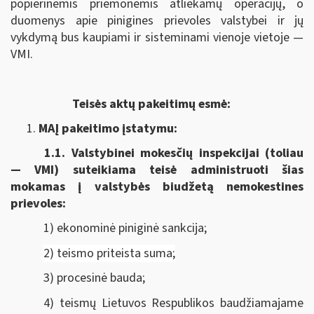
popierinėmis priemonėmis atliekamų operacijų, o
duomenys apie pinigines prievoles valstybei ir jų
vykdymą bus kaupiami ir sisteminami vienoje vietoje —
VMI.
Teisės aktų pakeitimų esmė:
MAĮ pakeitimo įstatymu:
1.1.
Valstybinei mokesčių inspekcijai (toliau
— VMI) suteikiama
teisė administruoti šias
mokamas į valstybės biudžetą nemokestines
prievoles:
1) ekonominė piniginė sankcija;
2) teismo priteista suma;
3) procesinė bauda;
4) teismų Lietuvos Respublikos baudžiamajame