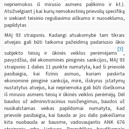
nepriemokos iš mirusio asmens palikimo ir kt.).
Atsižvelgiant į kai kurių nemokestinių prievolių specifiką
ir siekiant teisinio reguliavimo aiškumo ir nuoseklumo,
papildytas
MAĮ 93 straipsnis. Kadangi atsakomybė tam tikrais
atvejais gali būti taikoma pažeidimą padariusio ūkio
[3]
subjekto teisių ir ūkinės veiklos perėmėjams
,
pavyzdžiui, dėl ekonominės piniginės sankcijos, MAĮ 93
straipsnio 1 dalies 11 punkte numatyta, kad ši prievolė
pasibaigia, kai fizinis asmuo, kuriam paskirta
ekonominė piniginė sankcija, mirė, išskyrus įstatymų
nustatytus atvejus, kai nepriemoka gali būti išieškoma
iš mirusio asmens teisių ir ūkinės veiklos perėmėjų. Dėl
baudos už administracinius nusižengimus, baudos už
nusikalstamas veikas papildomai numatyta, kad
prievolė pasibaigia, kai bauda ar jos dalis pakeičiama
kita nuobauda ar bausme, vadovaujantis ANK 676