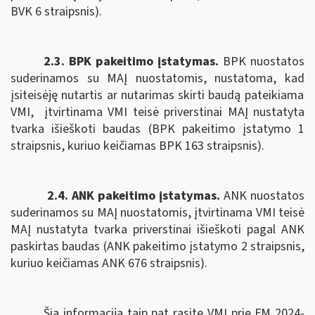
BVK 6 straipsnis).
2.3. BPK pakeitimo įstatymas.
B
PK nuostatos
suderinamos su MAĮ nuostatomis,
nustatoma, kad
įsiteisėję nutartis ar nutarimas skirti baudą pateikiama
VMI,
įtvirtinama VMI teisė priverstinai MAĮ nustatyta
tvarka išieškoti baudas (BPK pakeitimo įstatymo 1
straipsnis, kuriuo keičiamas BPK 163 straipsnis).
2.4. ANK pakeitimo įstatymas.
ANK nuostatos
suderinamos su MAĮ nuostatomis, įtvirtinama
VMI teisė
MAĮ nustatyta tvarka priverstinai išieškoti pagal
ANK
paskirtas baudas (ANK pakeitimo įstatymo 2 straipsnis,
kuriuo keičiamas ANK
676 straipsnis).
Šią informaciją taip pat rasite VMI prie FM 2024-