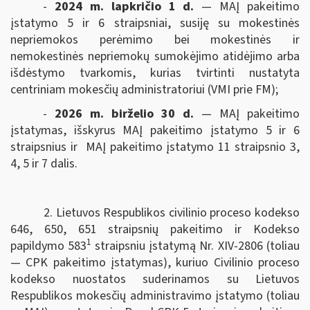
-
2024 m. lapkričio 1 d.
— MAĮ pakeitimo
įstatymo 5 ir 6 straipsniai, susiję su mokestinės
nepriemokos perėmimo bei mokestinės ir
nemokestinės nepriemokų sumokėjimo atidėjimo arba
išdėstymo tvarkomis, kurias tvirtinti nustatyta
centriniam mokesčių administratoriui (VMI prie FM);
-
2026 m. birželio 30 d.
— MAĮ pakeitimo
įstatymas, išskyrus MAĮ pakeitimo įstatymo 5 ir 6
straipsnius ir MAĮ pakeitimo įstatymo 11 straipsnio 3,
4, 5 ir 7 dalis.
2. Lietuvos Respublikos civilinio proceso kodekso
646, 650, 651 straipsnių pakeitimo ir Kodekso
1
papildymo 583
straipsniu įstatymą Nr. XIV-2806 (toliau
— CPK pakeitimo įstatymas), kuriuo Civilinio proceso
kodekso nuostatos suderinamos su Lietuvos
Respublikos mokesčių administravimo įstatymo (toliau