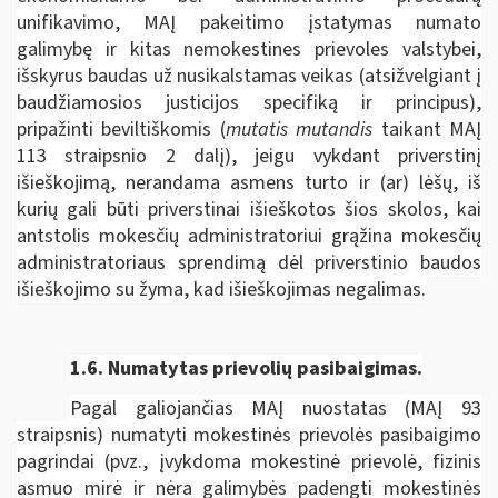
unifikavimo, MAĮ pakeitimo įstatymas numato
galimybę ir kitas nemokestines prievoles valstybei,
išskyrus baudas už nusikalstamas veikas (atsižvelgiant į
baudžiamosios justicijos specifiką ir principus),
pripažinti beviltiškomis (
mutatis mutandis
taikant MAĮ
113 straipsnio 2 dalį), jeigu vykdant priverstinį
išieškojimą, nerandama asmens turto ir (ar) lėšų, iš
kurių gali būti priverstinai išieškotos šios skolos, kai
antstolis mokesčių administratoriui grąžina mokesčių
administratoriaus sprendimą dėl priverstinio baudos
išieškojimo su žyma, kad išieškojimas negalimas.
1.6.
Numatytas prievolių pasibaigimas.
Pagal galiojančias MAĮ nuostatas (MAĮ 93
straipsnis) numatyti mokestinės prievolės pasibaigimo
pagrindai (pvz., įvykdoma mokestinė prievolė, fizinis
asmuo mirė ir nėra galimybės padengti mokestinės