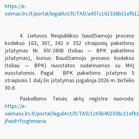
https://e-
seimas.lrs.lt/portal/legalAct/lt/TAD/a457c161338b11efb
4. Lietuvos Respublikos baudžiamojo proceso
kodekso 163, 307, 342 ir 352 straipsnių pakeitimo
įstatymas Nr. XIV-2808 (toliau — BPK pakeitimo
įstatymas), kuriuo Baudžiamojo proceso kodekso
(toliau — BPK) nuostatos suderinamos su MAĮ
nuostatomis. Pagal BPK pakeitimo įstatymo 5
straipsnio 1 dalį šis įstatymas įsigalioja 2026 m. birželio
30 d.
Paskelbimo Teisės aktų registre nuoroda:
https://e-
seimasx.lrs.lt/portal/legalAct/lt/TAD/1c65b402338c11ef
jfwid=fcrghmwva