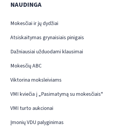
NAUDINGA
Mokesčiai ir jų dydžiai
Atsiskaitymas grynaisiais pinigais
Dažniausiai užduodami klausimai
Mokesčių ABC
Viktorina moksleiviams
VMI kviečia į „Pasimatymą su mokesčiais“
VMI turto aukcionai
Įmonių VDU palyginimas