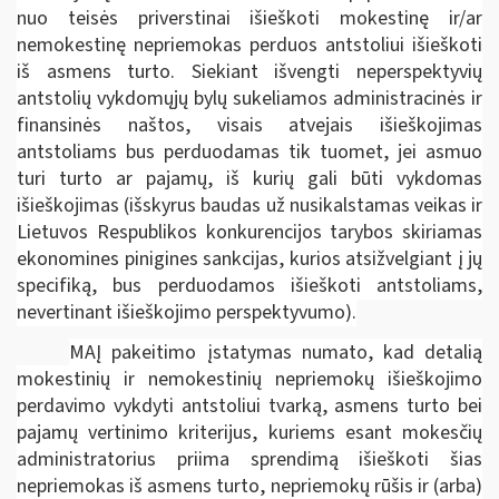
nuo teisės priverstinai išieškoti mokestinę ir/ar
nemokestinę nepriemokas perduos antstoliui išieškoti
iš asmens turto. Siekiant išvengti neperspektyvių
antstolių vykdomųjų bylų sukeliamos administracinės ir
finansinės naštos, visais atvejais išieškojimas
antstoliams bus perduodamas tik tuomet, jei asmuo
turi turto ar pajamų, iš kurių gali būti vykdomas
išieškojimas (išskyrus baudas už nusikalstamas veikas ir
Lietuvos Respublikos konkurencijos tarybos skiriamas
ekonomines pinigines sankcijas, kurios atsižvelgiant į jų
specifiką, bus perduodamos išieškoti antstoliams,
nevertinant išieškojimo perspektyvumo).
MAĮ pakeitimo įstatymas numato, kad detalią
mokestinių ir nemokestinių nepriemokų išieškojimo
perdavimo vykdyti antstoliui tvarką, asmens turto bei
pajamų vertinimo kriterijus, kuriems esant mokesčių
administratorius priima sprendimą išieškoti šias
nepriemokas iš asmens turto, nepriemokų rūšis ir (arba)