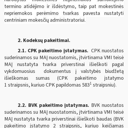
termino atidėjimo ir išdėstymo, taip pat mokestinės
nepriemokos perėmimo tvarkas pavesta nustatyti
centriniam mokesčių administratoriui.
2. Kodeksų pakeitimai.
2.1. CPK pakeitimo įstatymas
.
CPK nuostatos
suderinamos su MAĮ nuostatomis, įtvirtinama VMI teisė
MAĮ nustatyta tvarka priverstinai išieškoti pagal
vykdomuosius dokumentus į valstybės biudžetą
išieškomas sumas (CPK pakeitimo įstatymo
1
1 straipsnis, kuriuo CPK papildomas 583
straipsniu).
2.2. BVK pakeitimo įstatymas.
BVK nuostatos
suderinamos su MAĮ nuostatomis, įtvirtinama VMI teisė
MAĮ nustatyta tvarka priverstinai išieškoti baudas (BVK
pakeitimo įstatymo 2 straipsnis, kuriuo keičiamas