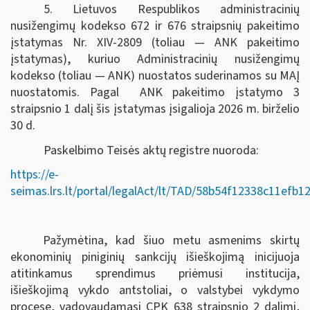
5. Lietuvos Respublikos administracinių
nusižengimų kodekso 672 ir 676 straipsnių pakeitimo
įstatymas Nr. XIV-2809 (toliau — ANK pakeitimo
įstatymas), kuriuo Administracinių nusižengimų
kodekso (toliau — ANK) nuostatos suderinamos su MAĮ
nuostatomis. Pagal ANK pakeitimo įstatymo 3
straipsnio 1 dalį šis įstatymas įsigalioja 2026 m. birželio
30 d.
Paskelbimo Teisės aktų registre nuoroda:
https://e-
seimas.lrs.lt/portal/legalAct/lt/TAD/58b54f12338c11efb
Pažymėtina, kad šiuo metu asmenims skirtų
ekonominių piniginių sankcijų išieškojimą inicijuoja
atitinkamus sprendimus priėmusi institucija,
išieškojimą vykdo antstoliai, o valstybei vykdymo
procese, vadovaudamasi CPK 638 straipsnio 2 dalimi,