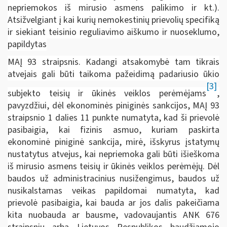
nepriemokos iš mirusio asmens palikimo ir kt.).
Atsižvelgiant į kai kurių nemokestinių prievolių specifiką
ir siekiant teisinio reguliavimo aiškumo ir nuoseklumo,
papildytas
MAĮ 93 straipsnis. Kadangi atsakomybė tam tikrais
atvejais gali būti taikoma pažeidimą padariusio ūkio
[3]
subjekto teisių ir ūkinės veiklos perėmėjams
,
pavyzdžiui, dėl ekonominės piniginės sankcijos, MAĮ 93
straipsnio 1 dalies 11 punkte numatyta, kad ši prievolė
pasibaigia, kai fizinis asmuo, kuriam paskirta
ekonominė piniginė sankcija, mirė, išskyrus įstatymų
nustatytus atvejus, kai nepriemoka gali būti išieškoma
iš mirusio asmens teisių ir ūkinės veiklos perėmėjų. Dėl
baudos už administracinius nusižengimus, baudos už
nusikalstamas veikas papildomai numatyta, kad
prievolė pasibaigia, kai bauda ar jos dalis pakeičiama
kita nuobauda ar bausme, vadovaujantis ANK 676