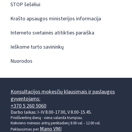
STOP šešėliui
Krašto apsaugos ministerijos informacija
Interneto svetainės atitikties paraiška
Ieškome turto savininkų
Nuorodos
Konsultacijos mokesčių klausimais ir paslaugos
gyventojams:
+370 5 260 5060
Darbo laikas: I-IV 8.00-17.00, V 8.00-15.45.
Prieššventinę dieną - viena valanda trumpiau.
Kiekvieno mėnesio antrą penktadienį 8.00 val. - 12.00 val.
Mano VMI
Paklausimas per