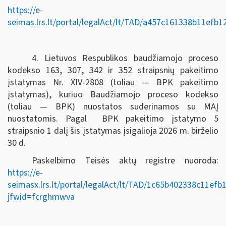
https://e-
seimas.lrs.lt/portal/legalAct/lt/TAD/a457c161338b11efb
4. Lietuvos Respublikos baudžiamojo proceso
kodekso 163, 307, 342 ir 352 straipsnių pakeitimo
įstatymas Nr. XIV-2808 (toliau — BPK pakeitimo
įstatymas), kuriuo Baudžiamojo proceso kodekso
(toliau — BPK) nuostatos suderinamos su MAĮ
nuostatomis. Pagal BPK pakeitimo įstatymo 5
straipsnio 1 dalį šis įstatymas įsigalioja 2026 m. birželio
30 d.
Paskelbimo Teisės aktų registre nuoroda:
https://e-
seimasx.lrs.lt/portal/legalAct/lt/TAD/1c65b402338c11ef
jfwid=fcrghmwva