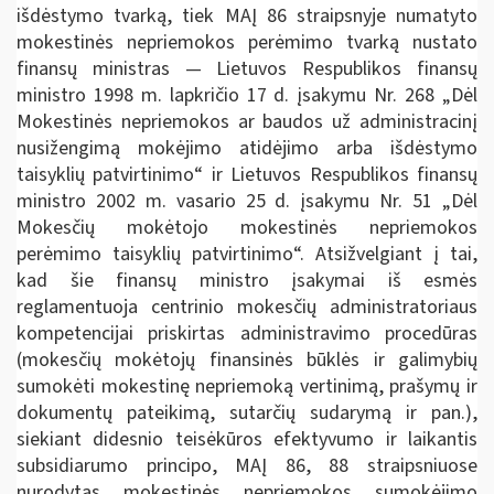
išdėstymo tvarką, tiek MAĮ 86 straipsnyje numatyto
mokestinės nepriemokos perėmimo tvarką nustato
finansų ministras — Lietuvos Respublikos finansų
ministro 1998 m. lapkričio 17 d. įsakymu Nr. 268 „Dėl
Mokestinės nepriemokos ar baudos už administracinį
nusižengimą mokėjimo atidėjimo arba išdėstymo
taisyklių patvirtinimo“ ir Lietuvos Respublikos finansų
ministro 2002 m. vasario 25 d. įsakymu Nr. 51 „Dėl
Mokesčių mokėtojo mokestinės nepriemokos
perėmimo taisyklių patvirtinimo“. Atsižvelgiant į tai,
kad šie finansų ministro įsakymai iš esmės
reglamentuoja centrinio mokesčių administratoriaus
kompetencijai priskirtas administravimo procedūras
(mokesčių mokėtojų finansinės būklės ir galimybių
sumokėti mokestinę nepriemoką vertinimą, prašymų ir
dokumentų pateikimą, sutarčių sudarymą ir pan.),
siekiant didesnio teisėkūros efektyvumo ir laikantis
subsidiarumo principo, MAĮ 86, 88 straipsniuose
nurodytas mokestinės nepriemokos sumokėjimo