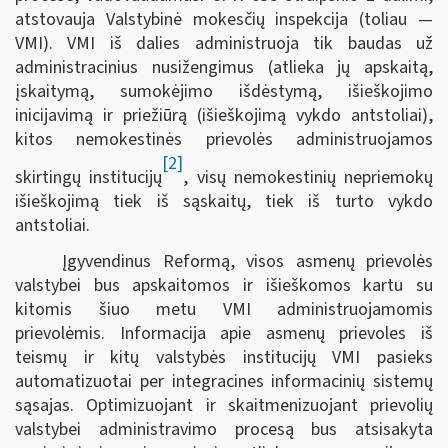
atstovauja Valstybinė mokesčių inspekcija (toliau —
VMI). VMI iš dalies administruoja tik baudas už
administracinius nusižengimus (atlieka jų apskaitą,
įskaitymą, sumokėjimo išdėstymą, išieškojimo
inicijavimą ir priežiūrą (išieškojimą vykdo antstoliai),
kitos nemokestinės prievolės administruojamos
[2]
skirtingų institucijų
, visų nemokestinių nepriemokų
išieškojimą tiek iš sąskaitų, tiek iš turto vykdo
antstoliai.
Įgyvendinus Reformą, visos asmenų prievolės
valstybei bus apskaitomos ir išieškomos kartu su
kitomis šiuo metu VMI administruojamomis
prievolėmis. Informacija apie asmenų prievoles iš
teismų ir kitų valstybės institucijų VMI pasieks
automatizuotai per integracines informacinių sistemų
sąsajas. Optimizuojant ir skaitmenizuojant prievolių
valstybei administravimo procesą bus atsisakyta