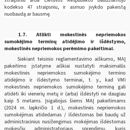
straipsniu arba Lietuvos Respublikos baudžiamojo
kodekso 47 straipsniu, ir asmuo įvykdo pakeistą
nuobaudą ar bausmę.
1.7.
Atlikti mokestinės nepriemokos
sumokėjimo terminų atidėjimo ir išdėstymo,
mokestinės nepriemokos perėmimo pakeitimai.
Siekiant teisinio reglamentavimo aiškumo, MAĮ
pakeitimo įstatyme aiškiai nustatyti maksimalūs
mokestinės nepriemokos sumokėjimo termino
atidėjimo ir išdėstymo terminai, t. y., kad VMI
mokestinės nepriemokos sumokėjimo terminą gali
atidėti iki vienerių metų ir (arba) išdėstyti ne daugiau
kaip 5 metams. Įsigaliojus šiems MAĮ pakeitimams
(2024 m. lapkričio 1 d.), mokestinės nepriemokos
sumokėjimas atidedamas / išdėstomas bei baudų už
administracinius nusižengimus mokėjimas išdėstomas
mokesčių administratoriaus sprendimu, kuris