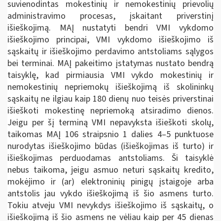
suvienodintas mokestinių ir nemokestinių prievolių
administravimo procesas, įskaitant priverstinį
išieškojimą. MAĮ nustatyti bendri VMI vykdomo
išieškojimo principai, VMI vykdomo išieškojimo iš
sąskaitų ir išieškojimo perdavimo antstoliams sąlygos
bei terminai. MAĮ pakeitimo įstatymas nustato bendrą
taisyklę, kad pirmiausia VMI vykdo mokestinių ir
nemokestinių nepriemokų išieškojimą iš skolininkų
sąskaitų ne ilgiau kaip 180 dienų nuo teisės priverstinai
išieškoti mokestinę nepriemoką atsiradimo dienos.
Jeigu per šį terminą VMI nepavyksta išieškoti skolų,
taikomas MAĮ 106 straipsnio 1 dalies 4–5 punktuose
nurodytas išieškojimo būdas (išieškojimas iš turto) ir
išieškojimas perduodamas antstoliams. Ši taisyklė
nebus taikoma, jeigu asmuo neturi sąskaitų kredito,
mokėjimo ir (ar) elektroninių pinigų įstaigoje arba
antstolis jau vykdo išieškojimą iš šio asmens turto.
Tokiu atveju VMI nevykdys išieškojimo iš sąskaitų, o
išieškojimą iš šio asmens ne vėliau kaip per 45 dienas