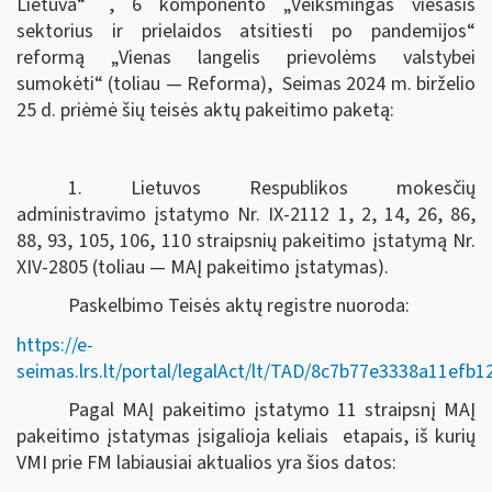
Lietuva“
, 6 komponento „Veiksmingas viešasis
sektorius ir prielaidos atsitiesti po pandemijos“
reformą „Vienas langelis prievolėms valstybei
sumokėti“ (toliau — Reforma), Seimas
2024 m. birželio
25 d.
priėmė šių teisės aktų pakeitimo paketą:
1. Lietuvos Respublikos mokesčių
administravimo įstatymo Nr. IX-2112 1, 2, 14, 26, 86,
88, 93, 105, 106, 110 straipsnių pakeitimo įstatymą Nr.
XIV-2805 (toliau — MAĮ pakeitimo įstatymas).
Paskelbimo Teisės aktų registre nuoroda:
https://e-
seimas.lrs.lt/portal/legalAct/lt/TAD/8c7b77e3338a11efb
Pagal MAĮ pakeitimo įstatymo 11 straipsnį MAĮ
pakeitimo įstatymas įsigalioja keliais etapais, iš kurių
VMI prie FM labiausiai aktualios yra šios datos: