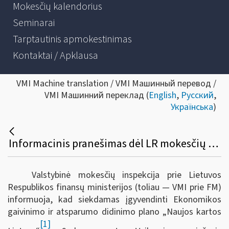
Mokesčių kalendorius
Seminarai
Tarptautinis apmokestinimas
Kontaktai / Apklausa
VMI Machine translation / VMI Машинный перевод /
VMI Машинний переклад (
English
,
Русский
,
Українська
)
Informacinis pranešimas dėl LR mokesčių administravimo įstatymo ir kitų teisės aktų pakeitimo
Valstybinė mokesčių inspekcija prie Lietuvos
Respublikos finansų ministerijos (toliau — VMI prie FM)
informuoja, kad s
iekdamas įgyvendinti Ekonomikos
gaivinimo ir atsparumo didinimo plano „Naujos kartos
[1]