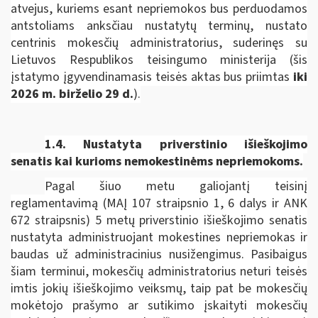
atvejus, kuriems esant nepriemokos bus perduodamos
antstoliams anksčiau nustatytų terminų, nustato
centrinis mokesčių administratorius, suderinęs su
Lietuvos Respublikos teisingumo ministerija
(šis
įstatymo įgyvendinamasis teisės aktas bus priimtas
iki
2026 m. birželio 29 d.
).
1.4. Nustatyta priverstinio išieškojimo
senatis kai kurioms nemokestinėms nepriemokoms.
Pagal šiuo metu galiojantį teisinį
reglamentavimą (MAĮ 107 straipsnio 1, 6 dalys ir ANK
672 straipsnis) 5 metų priverstinio išieškojimo senatis
nustatyta administruojant mokestines nepriemokas ir
baudas už administracinius nusižengimus. Pasibaigus
šiam terminui, mokesčių administratorius neturi teisės
imtis jokių išieškojimo veiksmų, taip pat be mokesčių
mokėtojo prašymo ar sutikimo įskaityti mokesčių