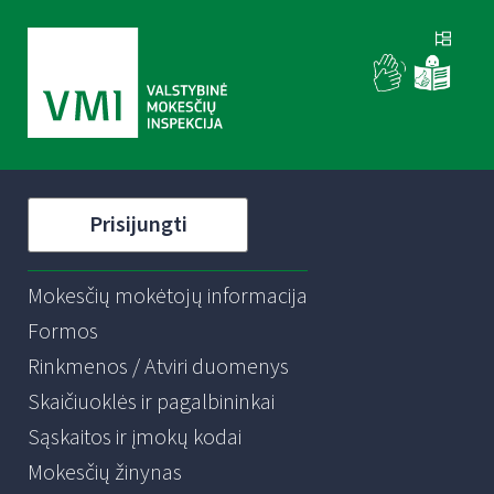
Prisijungti
Mokesčių mokėtojų informacija
Formos
Rinkmenos / Atviri duomenys
Skaičiuoklės ir pagalbininkai
Sąskaitos ir įmokų kodai
Mokesčių žinynas