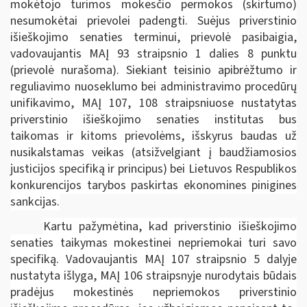
mokėtojo turimos mokesčio permokos (skirtumo)
nesumokėtai prievolei padengti. Suėjus priverstinio
išieškojimo senaties terminui, prievolė pasibaigia,
vadovaujantis MAĮ 93 straipsnio 1 dalies 8 punktu
(prievolė nurašoma). Siekiant teisinio apibrėžtumo ir
reguliavimo nuoseklumo bei administravimo procedūrų
unifikavimo, MAĮ 107, 108 straipsniuose nustatytas
priverstinio išieškojimo senaties institutas bus
taikomas ir kitoms prievolėms, išskyrus baudas už
nusikalstamas veikas (atsižvelgiant į baudžiamosios
justicijos specifiką ir principus) bei Lietuvos Respublikos
konkurencijos tarybos paskirtas ekonomines pinigines
sankcijas.
Kartu pažymėtina, kad priverstinio išieškojimo
senaties taikymas mokestinei nepriemokai turi savo
specifiką. Vadovaujantis MAĮ 107 straipsnio 5 dalyje
nustatyta išlyga, MAĮ 106 straipsnyje nurodytais būdais
pradėjus mokestinės nepriemokos priverstinio