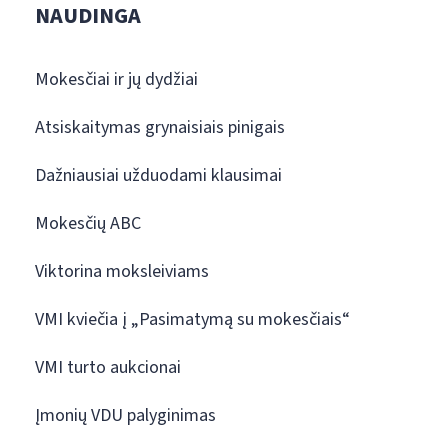
NAUDINGA
Mokesčiai ir jų dydžiai
Atsiskaitymas grynaisiais pinigais
Dažniausiai užduodami klausimai
Mokesčių ABC
Viktorina moksleiviams
VMI kviečia į „Pasimatymą su mokesčiais“
VMI turto aukcionai
Įmonių VDU palyginimas