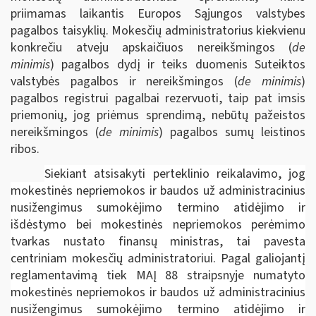
priimamas laikantis Europos Sąjungos valstybes
pagalbos taisyklių. Mokesčių administratorius kiekvienu
konkrečiu atveju apskaičiuos nereikšmingos (
de
minimis
) pagalbos dydį ir teiks duomenis Suteiktos
valstybės pagalbos ir nereikšmingos (
de minimis
)
pagalbos registrui pagalbai rezervuoti, taip pat imsis
priemonių, jog priėmus sprendimą, nebūtų pažeistos
nereikšmingos (
de minimis
) pagalbos sumų leistinos
ribos.
Siekiant atsisakyti perteklinio reikalavimo, jog
mokestinės nepriemokos ir baudos už administracinius
nusižengimus sumokėjimo termino atidėjimo ir
išdėstymo bei mokestinės nepriemokos perėmimo
tvarkas nustato finansų ministras, tai pavesta
centriniam mokesčių administratoriui. Pagal galiojantį
reglamentavimą tiek MAĮ 88 straipsnyje numatyto
mokestinės nepriemokos ir baudos už administracinius
nusižengimus sumokėjimo termino atidėjimo ir