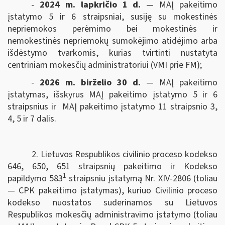
-
2024 m. lapkričio 1 d.
— MAĮ pakeitimo
įstatymo 5 ir 6 straipsniai, susiję su mokestinės
nepriemokos perėmimo bei mokestinės ir
nemokestinės nepriemokų sumokėjimo atidėjimo arba
išdėstymo tvarkomis, kurias tvirtinti nustatyta
centriniam mokesčių administratoriui (VMI prie FM);
-
2026 m. birželio 30 d.
— MAĮ pakeitimo
įstatymas, išskyrus MAĮ pakeitimo įstatymo 5 ir 6
straipsnius ir MAĮ pakeitimo įstatymo 11 straipsnio 3,
4, 5 ir 7 dalis.
2. Lietuvos Respublikos civilinio proceso kodekso
646, 650, 651 straipsnių pakeitimo ir Kodekso
1
papildymo 583
straipsniu įstatymą Nr. XIV-2806 (toliau
— CPK pakeitimo įstatymas), kuriuo Civilinio proceso
kodekso nuostatos suderinamos su Lietuvos
Respublikos mokesčių administravimo įstatymo (toliau