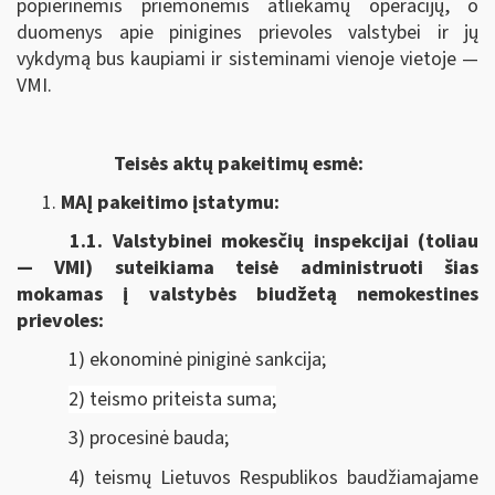
popierinėmis priemonėmis atliekamų operacijų, o
duomenys apie pinigines prievoles valstybei ir jų
vykdymą bus kaupiami ir sisteminami vienoje vietoje —
VMI.
Teisės aktų pakeitimų esmė:
MAĮ pakeitimo įstatymu:
1.1.
Valstybinei mokesčių inspekcijai (toliau
— VMI) suteikiama
teisė administruoti šias
mokamas į valstybės biudžetą nemokestines
prievoles:
1) ekonominė piniginė sankcija;
2) teismo priteista suma;
3) procesinė bauda;
4) teismų Lietuvos Respublikos baudžiamajame