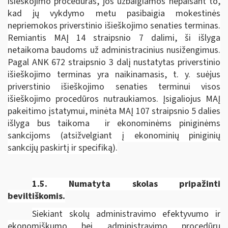
išieškojimo procedūras, jos užbaigiamos nepaisant to,
kad jų vykdymo metu pasibaigia mokestinės
nepriemokos priverstinio išieškojimo senaties terminas.
Remiantis MAĮ 14 straipsnio 7 dalimi, ši išlyga
netaikoma baudoms už administracinius nusižengimus.
Pagal ANK 672 straipsnio 3 dalį nustatytas priverstinio
išieškojimo terminas yra naikinamasis, t. y. suėjus
priverstinio išieškojimo senaties terminui visos
išieškojimo procedūros nutraukiamos. Įsigaliojus MAĮ
pakeitimo įstatymui, minėta MAĮ 107 straipsnio 5 dalies
išlyga bus taikoma ir ekonominėms piniginėms
sankcijoms (atsižvelgiant į ekonominių piniginių
sankcijų paskirtį ir specifiką).
1.5.
Numatyta skolas pripažinti
beviltiškomis.
Siekiant skolų administravimo efektyvumo ir
ekonomiškumo bei administravimo procedūrų