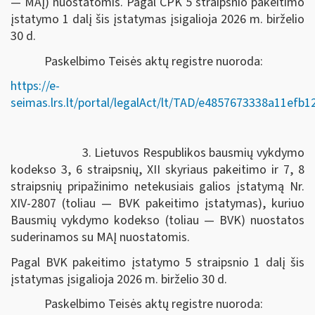
— MAĮ) nuostatomis. Pagal CPK 5 straipsnio pakeitimo
įstatymo 1 dalį šis įstatymas įsigalioja 2026 m. birželio
30 d.
Paskelbimo Teisės aktų registre nuoroda:
https://e-
seimas.lrs.lt/portal/legalAct/lt/TAD/e4857673338a11efb
3. Lietuvos Respublikos bausmių vykdymo
kodekso 3, 6 straipsnių, XII skyriaus pakeitimo ir 7, 8
straipsnių pripažinimo netekusiais galios įstatymą Nr.
XIV-2807 (toliau — BVK pakeitimo įstatymas), kuriuo
Bausmių vykdymo kodekso (toliau — BVK) nuostatos
suderinamos su MAĮ nuostatomis.
Pagal BVK pakeitimo įstatymo 5 straipsnio 1 dalį šis
įstatymas įsigalioja 2026 m. birželio 30 d.
Paskelbimo Teisės aktų registre nuoroda: