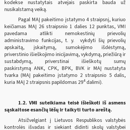
kodekse nustatytais atvejais paskirta bauda už
nusikalstamą veiką.
Pagal MAĮ pakeitimo įstatymo 4 straipsnį, kuriuo
keičiamas MAĮ 26 straipsnio 1 dalies 12 punktas, VMI
pavedama atlikti nemokestinių prievolių
administravimo funkcijas, t. y. vykdyti šių prievolių
apskaitą, įskaitymą, sumokėjimo išdėstymą,
priverstinio išieškojimo inicijavimą, vykdymą, priežiūrą ir
sustabdymą, priverstinai išieškotų sumų
paskirstymą ANK, CPK, BPK, BVK ir MAĮ nustatyta
tvarka (MAĮ pakeitimo įstatymo 2 straipsnio 5 dalis,
4
kuria MAĮ 2 straipsnis papildomas 29
dalimi).
1.2.
VMI suteikiama teisė išieškoti iš asmens
sąskaitose esančių lėšų ir taikyti turto areštą.
Atsižvelgiant į Lietuvos Respublikos valstybės
kontrolės išvadas ir siekiant didinti skolų valstybei