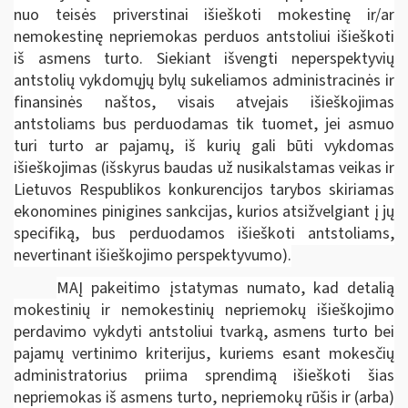
nuo teisės priverstinai išieškoti mokestinę ir/ar
nemokestinę nepriemokas perduos antstoliui išieškoti
iš asmens turto. Siekiant išvengti neperspektyvių
antstolių vykdomųjų bylų sukeliamos administracinės ir
finansinės naštos, visais atvejais išieškojimas
antstoliams bus perduodamas tik tuomet, jei asmuo
turi turto ar pajamų, iš kurių gali būti vykdomas
išieškojimas (išskyrus baudas už nusikalstamas veikas ir
Lietuvos Respublikos konkurencijos tarybos skiriamas
ekonomines pinigines sankcijas, kurios atsižvelgiant į jų
specifiką, bus perduodamos išieškoti antstoliams,
nevertinant išieškojimo perspektyvumo).
MAĮ pakeitimo įstatymas numato, kad detalią
mokestinių ir nemokestinių nepriemokų išieškojimo
perdavimo vykdyti antstoliui tvarką, asmens turto bei
pajamų vertinimo kriterijus, kuriems esant mokesčių
administratorius priima sprendimą išieškoti šias
nepriemokas iš asmens turto, nepriemokų rūšis ir (arba)