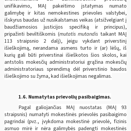
unifikavimo, MAĮ pakeitimo įstatymas numato
galimybę ir kitas nemokestines prievoles valstybei,
išskyrus baudas už nusikalstamas veikas (atsižvelgiant į
baudžiamosios justicijos specifiką ir principus),
pripažinti beviltiškomis (
mutatis mutandis
taikant MAĮ
113 straipsnio 2 dalį), jeigu vykdant priverstinį
išieškojimą, nerandama asmens turto ir (ar) lėšų, iš
kurių gali būti priverstinai išieškotos šios skolos, kai
antstolis mokesčių administratoriui grąžina mokesčių
administratoriaus sprendimą dėl priverstinio baudos
išieškojimo su žyma, kad išieškojimas negalimas.
1.6.
Numatytas prievolių pasibaigimas.
Pagal galiojančias MAĮ nuostatas (MAĮ 93
straipsnis) numatyti mokestinės prievolės pasibaigimo
pagrindai (pvz., įvykdoma mokestinė prievolė, fizinis
asmuo mirė ir nėra galimybės padengti mokestinės