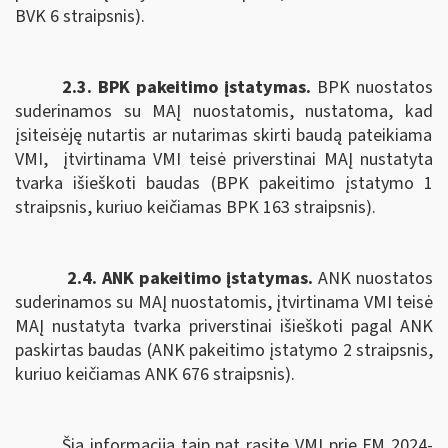
BVK 6 straipsnis).
2.3. BPK pakeitimo įstatymas.
B
PK nuostatos
suderinamos su MAĮ nuostatomis,
nustatoma, kad
įsiteisėję nutartis ar nutarimas skirti baudą pateikiama
VMI,
įtvirtinama VMI teisė priverstinai MAĮ nustatyta
tvarka išieškoti baudas (BPK pakeitimo įstatymo 1
straipsnis, kuriuo keičiamas BPK 163 straipsnis).
2.4. ANK pakeitimo įstatymas.
ANK nuostatos
suderinamos su MAĮ nuostatomis, įtvirtinama
VMI teisė
MAĮ nustatyta tvarka priverstinai išieškoti pagal
ANK
paskirtas baudas (ANK pakeitimo įstatymo 2 straipsnis,
kuriuo keičiamas ANK
676 straipsnis).
Šią informaciją taip pat rasite VMI prie FM 2024-