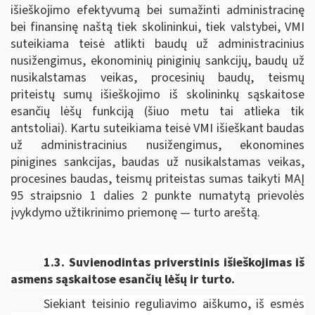
išieškojimo efektyvumą bei sumažinti administracinę
bei finansinę naštą tiek skolininkui, tiek valstybei, VMI
suteikiama teisė atlikti baudų už administracinius
nusižengimus, ekonominių piniginių sankcijų, baudų už
nusikalstamas veikas, procesinių baudų, teismų
priteistų sumų išieškojimo iš skolininkų sąskaitose
esančių lėšų funkciją (šiuo metu tai atlieka tik
antstoliai). Kartu suteikiama teisė VMI išieškant baudas
už administracinius nusižengimus, ekonomines
pinigines sankcijas, baudas už nusikalstamas veikas,
procesines baudas, teismų priteistas sumas taikyti MAĮ
95 straipsnio 1 dalies 2 punkte numatytą prievolės
įvykdymo užtikrinimo priemonę — turto areštą.
1.3. Suvienodintas p
riverstinis išieškojimas iš
asmens sąskaitose esančių lėšų ir turto.
Siekiant teisinio reguliavimo aiškumo, iš esmės