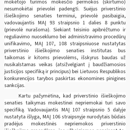
mokėtojo turimos mokesčio permokos (skirtumo)
nesumokėtai prievolei padengti. Suėjus priverstinio
išieškojimo senaties terminui, prievolė pasibaigia,
vadovaujantis MAĮ 93 straipsnio 1 dalies 8 punktu
(prievolė nurašoma). Siekiant teisinio apibrėžtumo ir
reguliavimo nuoseklumo bei administravimo procedūrų
unifikavimo, MAĮ 107, 108 straipsniuose nustatytas
priverstinio išieškojimo senaties institutas bus
taikomas ir kitoms prievolėms, išskyrus baudas už
nusikalstamas veikas (atsižvelgiant į baudžiamosios
justicijos specifiką ir principus) bei Lietuvos Respublikos
konkurencijos tarybos paskirtas ekonomines pinigines
sankcijas.
Kartu pažymėtina, kad priverstinio išieškojimo
senaties taikymas mokestinei nepriemokai turi savo
specifiką. Vadovaujantis MAĮ 107 straipsnio 5 dalyje
nustatyta išlyga, MAĮ 106 straipsnyje nurodytais būdais
pradėjus mokestinės nepriemokos priverstinio