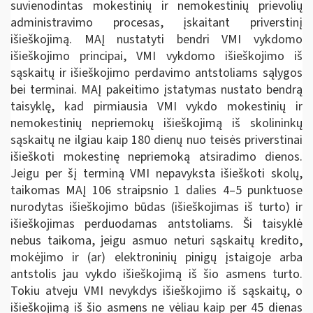
suvienodintas mokestinių ir nemokestinių prievolių
administravimo procesas, įskaitant priverstinį
išieškojimą. MAĮ nustatyti bendri VMI vykdomo
išieškojimo principai, VMI vykdomo išieškojimo iš
sąskaitų ir išieškojimo perdavimo antstoliams sąlygos
bei terminai. MAĮ pakeitimo įstatymas nustato bendrą
taisyklę, kad pirmiausia VMI vykdo mokestinių ir
nemokestinių nepriemokų išieškojimą iš skolininkų
sąskaitų ne ilgiau kaip 180 dienų nuo teisės priverstinai
išieškoti mokestinę nepriemoką atsiradimo dienos.
Jeigu per šį terminą VMI nepavyksta išieškoti skolų,
taikomas MAĮ 106 straipsnio 1 dalies 4–5 punktuose
nurodytas išieškojimo būdas (išieškojimas iš turto) ir
išieškojimas perduodamas antstoliams. Ši taisyklė
nebus taikoma, jeigu asmuo neturi sąskaitų kredito,
mokėjimo ir (ar) elektroninių pinigų įstaigoje arba
antstolis jau vykdo išieškojimą iš šio asmens turto.
Tokiu atveju VMI nevykdys išieškojimo iš sąskaitų, o
išieškojimą iš šio asmens ne vėliau kaip per 45 dienas