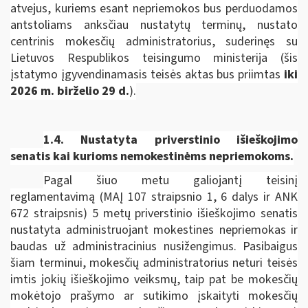
atvejus, kuriems esant nepriemokos bus perduodamos
antstoliams anksčiau nustatytų terminų, nustato
centrinis mokesčių administratorius, suderinęs su
Lietuvos Respublikos teisingumo ministerija
(šis
įstatymo įgyvendinamasis teisės aktas bus priimtas
iki
2026 m. birželio 29 d.
).
1.4. Nustatyta priverstinio išieškojimo
senatis kai kurioms nemokestinėms nepriemokoms.
Pagal šiuo metu galiojantį teisinį
reglamentavimą (MAĮ 107 straipsnio 1, 6 dalys ir ANK
672 straipsnis) 5 metų priverstinio išieškojimo senatis
nustatyta administruojant mokestines nepriemokas ir
baudas už administracinius nusižengimus. Pasibaigus
šiam terminui, mokesčių administratorius neturi teisės
imtis jokių išieškojimo veiksmų, taip pat be mokesčių
mokėtojo prašymo ar sutikimo įskaityti mokesčių