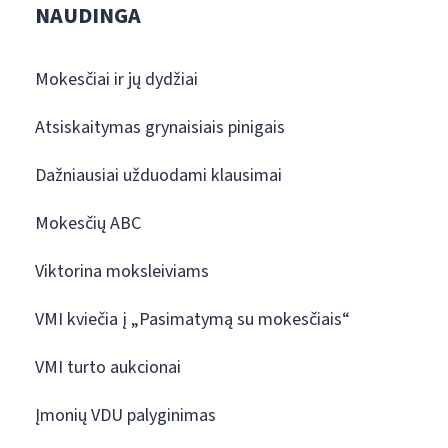
NAUDINGA
Mokesčiai ir jų dydžiai
Atsiskaitymas grynaisiais pinigais
Dažniausiai užduodami klausimai
Mokesčių ABC
Viktorina moksleiviams
VMI kviečia į „Pasimatymą su mokesčiais“
VMI turto aukcionai
Įmonių VDU palyginimas