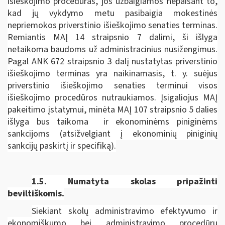
išieškojimo procedūras, jos užbaigiamos nepaisant to,
kad jų vykdymo metu pasibaigia mokestinės
nepriemokos priverstinio išieškojimo senaties terminas.
Remiantis MAĮ 14 straipsnio 7 dalimi, ši išlyga
netaikoma baudoms už administracinius nusižengimus.
Pagal ANK 672 straipsnio 3 dalį nustatytas priverstinio
išieškojimo terminas yra naikinamasis, t. y. suėjus
priverstinio išieškojimo senaties terminui visos
išieškojimo procedūros nutraukiamos. Įsigaliojus MAĮ
pakeitimo įstatymui, minėta MAĮ 107 straipsnio 5 dalies
išlyga bus taikoma ir ekonominėms piniginėms
sankcijoms (atsižvelgiant į ekonominių piniginių
sankcijų paskirtį ir specifiką).
1.5.
Numatyta skolas pripažinti
beviltiškomis.
Siekiant skolų administravimo efektyvumo ir
ekonomiškumo bei administravimo procedūrų