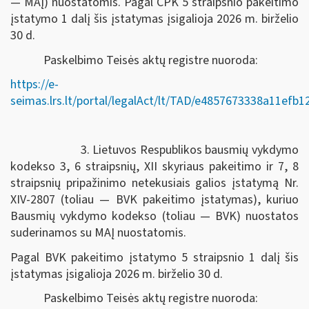
— MAĮ) nuostatomis. Pagal CPK 5 straipsnio pakeitimo
įstatymo 1 dalį šis įstatymas įsigalioja 2026 m. birželio
30 d.
Paskelbimo Teisės aktų registre nuoroda:
https://e-
seimas.lrs.lt/portal/legalAct/lt/TAD/e4857673338a11efb
3. Lietuvos Respublikos bausmių vykdymo
kodekso 3, 6 straipsnių, XII skyriaus pakeitimo ir 7, 8
straipsnių pripažinimo netekusiais galios įstatymą Nr.
XIV-2807 (toliau — BVK pakeitimo įstatymas), kuriuo
Bausmių vykdymo kodekso (toliau — BVK) nuostatos
suderinamos su MAĮ nuostatomis.
Pagal BVK pakeitimo įstatymo 5 straipsnio 1 dalį šis
įstatymas įsigalioja 2026 m. birželio 30 d.
Paskelbimo Teisės aktų registre nuoroda: