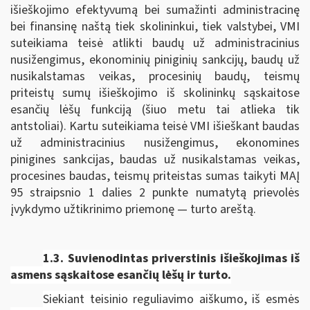
išieškojimo efektyvumą bei sumažinti administracinę
bei finansinę naštą tiek skolininkui, tiek valstybei, VMI
suteikiama teisė atlikti baudų už administracinius
nusižengimus, ekonominių piniginių sankcijų, baudų už
nusikalstamas veikas, procesinių baudų, teismų
priteistų sumų išieškojimo iš skolininkų sąskaitose
esančių lėšų funkciją (šiuo metu tai atlieka tik
antstoliai). Kartu suteikiama teisė VMI išieškant baudas
už administracinius nusižengimus, ekonomines
pinigines sankcijas, baudas už nusikalstamas veikas,
procesines baudas, teismų priteistas sumas taikyti MAĮ
95 straipsnio 1 dalies 2 punkte numatytą prievolės
įvykdymo užtikrinimo priemonę — turto areštą.
1.3. Suvienodintas p
riverstinis išieškojimas iš
asmens sąskaitose esančių lėšų ir turto.
Siekiant teisinio reguliavimo aiškumo, iš esmės