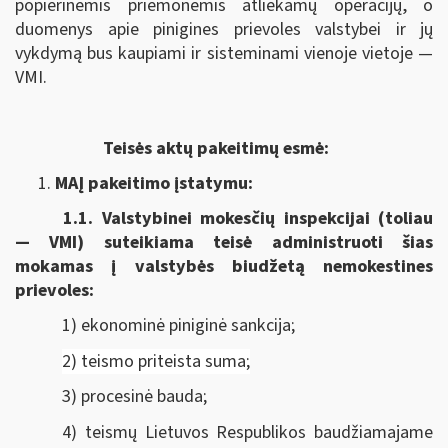
popierinėmis priemonėmis atliekamų operacijų, o
duomenys apie pinigines prievoles valstybei ir jų
vykdymą bus kaupiami ir sisteminami vienoje vietoje —
VMI.
Teisės aktų pakeitimų esmė:
MAĮ pakeitimo įstatymu:
1.1.
Valstybinei mokesčių inspekcijai (toliau
— VMI) suteikiama
teisė administruoti šias
mokamas į valstybės biudžetą nemokestines
prievoles:
1) ekonominė piniginė sankcija;
2) teismo priteista suma;
3) procesinė bauda;
4) teismų Lietuvos Respublikos baudžiamajame