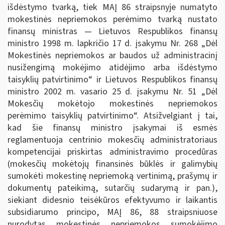
išdėstymo tvarką, tiek MAĮ 86 straipsnyje numatyto
mokestinės nepriemokos perėmimo tvarką nustato
finansų ministras — Lietuvos Respublikos finansų
ministro 1998 m. lapkričio 17 d. įsakymu Nr. 268 „Dėl
Mokestinės nepriemokos ar baudos už administracinį
nusižengimą mokėjimo atidėjimo arba išdėstymo
taisyklių patvirtinimo“ ir Lietuvos Respublikos finansų
ministro 2002 m. vasario 25 d. įsakymu Nr. 51 „Dėl
Mokesčių mokėtojo mokestinės nepriemokos
perėmimo taisyklių patvirtinimo“. Atsižvelgiant į tai,
kad šie finansų ministro įsakymai iš esmės
reglamentuoja centrinio mokesčių administratoriaus
kompetencijai priskirtas administravimo procedūras
(mokesčių mokėtojų finansinės būklės ir galimybių
sumokėti mokestinę nepriemoką vertinimą, prašymų ir
dokumentų pateikimą, sutarčių sudarymą ir pan.),
siekiant didesnio teisėkūros efektyvumo ir laikantis
subsidiarumo principo, MAĮ 86, 88 straipsniuose
nurodytas mokestinės nepriemokos sumokėjimo