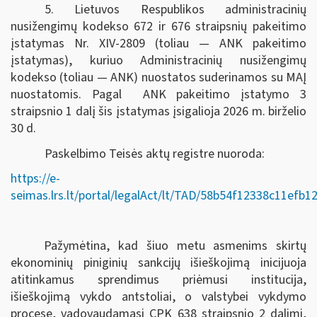
5. Lietuvos Respublikos administracinių
nusižengimų kodekso 672 ir 676 straipsnių pakeitimo
įstatymas Nr. XIV-2809 (toliau — ANK pakeitimo
įstatymas), kuriuo Administracinių nusižengimų
kodekso (toliau — ANK) nuostatos suderinamos su MAĮ
nuostatomis. Pagal ANK pakeitimo įstatymo 3
straipsnio 1 dalį šis įstatymas įsigalioja 2026 m. birželio
30 d.
Paskelbimo Teisės aktų registre nuoroda:
https://e-
seimas.lrs.lt/portal/legalAct/lt/TAD/58b54f12338c11efb
Pažymėtina, kad šiuo metu asmenims skirtų
ekonominių piniginių sankcijų išieškojimą inicijuoja
atitinkamus sprendimus priėmusi institucija,
išieškojimą vykdo antstoliai, o valstybei vykdymo
procese, vadovaudamasi CPK 638 straipsnio 2 dalimi,