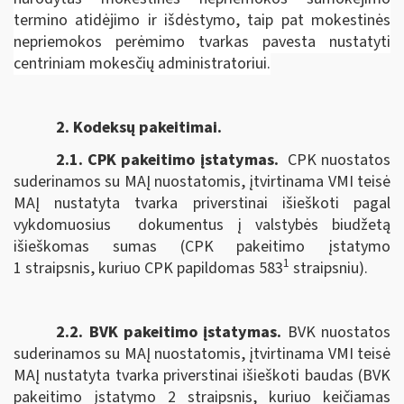
termino atidėjimo ir išdėstymo, taip pat mokestinės
nepriemokos perėmimo tvarkas pavesta nustatyti
centriniam mokesčių administratoriui.
2. Kodeksų pakeitimai.
2.1. CPK pakeitimo įstatymas
.
CPK nuostatos
suderinamos su MAĮ nuostatomis, įtvirtinama VMI teisė
MAĮ nustatyta tvarka priverstinai išieškoti pagal
vykdomuosius dokumentus į valstybės biudžetą
išieškomas sumas (CPK pakeitimo įstatymo
1
1 straipsnis, kuriuo CPK papildomas 583
straipsniu).
2.2. BVK pakeitimo įstatymas.
BVK nuostatos
suderinamos su MAĮ nuostatomis, įtvirtinama VMI teisė
MAĮ nustatyta tvarka priverstinai išieškoti baudas (BVK
pakeitimo įstatymo 2 straipsnis, kuriuo keičiamas