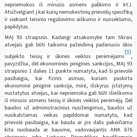
nepriemokos iš mirusio asmens palikimo ir kt.).
Atsižvelgiant į kai kurių nemokestinių prievolių specifiką
ir siekiant teisinio reguliavimo aiškumo ir nuoseklumo,
papildytas
MAĮ 93 straipsnis. Kadangi atsakomybė tam tikrais
atvejais gali būti taikoma pažeidimą padariusio ūkio
[3]
subjekto teisių ir ūkinės veiklos perėmėjams
,
pavyzdžiui, dėl ekonominės piniginės sankcijos, MAĮ 93
straipsnio 1 dalies 11 punkte numatyta, kad ši prievolė
pasibaigia, kai fizinis asmuo, kuriam paskirta
ekonominė piniginė sankcija, mirė, išskyrus įstatymų
nustatytus atvejus, kai nepriemoka gali būti išieškoma
iš mirusio asmens teisių ir ūkinės veiklos perėmėjų. Dėl
baudos už administracinius nusižengimus, baudos už
nusikalstamas veikas papildomai numatyta, kad
prievolė pasibaigia, kai bauda ar jos dalis pakeičiama
kita nuobauda ar bausme, vadovaujantis ANK 676