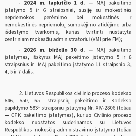
-
2024 m. lapkričio 1 d.
— MAĮ pakeitimo
įstatymo 5 ir 6 straipsniai, susiję su mokestinės
nepriemokos perėmimo bei mokestinės ir
nemokestinės nepriemokų sumokėjimo atidėjimo arba
išdėstymo tvarkomis, kurias tvirtinti nustatyta
centriniam mokesčių administratoriui (VMI prie FM);
-
2026 m. birželio 30 d.
— MAĮ pakeitimo
įstatymas, išskyrus MAĮ pakeitimo įstatymo 5 ir 6
straipsnius ir MAĮ pakeitimo įstatymo 11 straipsnio 3,
4, 5 ir 7 dalis.
2. Lietuvos Respublikos civilinio proceso kodekso
646, 650, 651 straipsnių pakeitimo ir Kodekso
1
papildymo 583
straipsniu įstatymą Nr. XIV-2806 (toliau
— CPK pakeitimo įstatymas), kuriuo Civilinio proceso
kodekso nuostatos suderinamos su Lietuvos
Respublikos mokesčių administravimo įstatymo (toliau