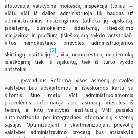
atstovauja Valstybinė mokesčių inspekcija (toliau —
VMI). VMI iš dalies administruoja tik baudas už
administracinius nusižengimus (atlieka jų apskaitą,
įskaitymą, sumokėjimo išdėstymą, išieškojimo
inicijavimą ir priežiūrą (išieškojimą vykdo antstoliai),
kitos nemokestinės prievolės administruojamos
[2]
skirtingų institucijų
, visų nemokestinių nepriemokų
išieškojimą tiek iš sąskaitų, tiek iš turto vykdo
antstoliai.
Įgyvendinus Reformą, visos asmenų prievolės
valstybei bus apskaitomos ir išieškomos kartu su
kitomis šiuo metu VMI administruojamomis
prievolėmis. Informacija apie asmenų prievoles iš
teismų ir kitų valstybės institucijų VMI pasieks
automatizuotai per integracines informacinių sistemų
sąsajas. Optimizuojant ir skaitmenizuojant prievolių
valstybei administravimo procesą bus atsisakyta