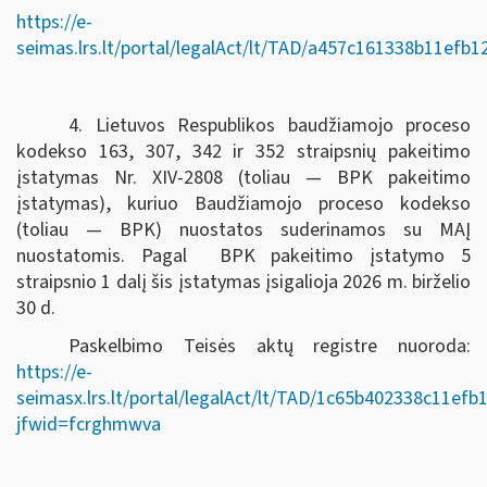
https://e-
seimas.lrs.lt/portal/legalAct/lt/TAD/a457c161338b11efb
4. Lietuvos Respublikos baudžiamojo proceso
kodekso 163, 307, 342 ir 352 straipsnių pakeitimo
įstatymas Nr. XIV-2808 (toliau — BPK pakeitimo
įstatymas), kuriuo Baudžiamojo proceso kodekso
(toliau — BPK) nuostatos suderinamos su MAĮ
nuostatomis. Pagal BPK pakeitimo įstatymo 5
straipsnio 1 dalį šis įstatymas įsigalioja 2026 m. birželio
30 d.
Paskelbimo Teisės aktų registre nuoroda:
https://e-
seimasx.lrs.lt/portal/legalAct/lt/TAD/1c65b402338c11ef
jfwid=fcrghmwva