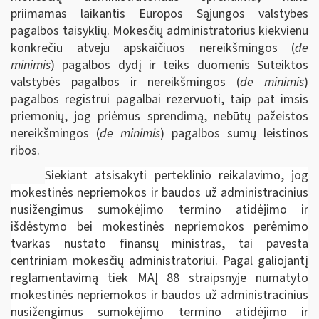
priimamas laikantis Europos Sąjungos valstybes
pagalbos taisyklių. Mokesčių administratorius kiekvienu
konkrečiu atveju apskaičiuos nereikšmingos (
de
minimis
) pagalbos dydį ir teiks duomenis Suteiktos
valstybės pagalbos ir nereikšmingos (
de minimis
)
pagalbos registrui pagalbai rezervuoti, taip pat imsis
priemonių, jog priėmus sprendimą, nebūtų pažeistos
nereikšmingos (
de minimis
) pagalbos sumų leistinos
ribos.
Siekiant atsisakyti perteklinio reikalavimo, jog
mokestinės nepriemokos ir baudos už administracinius
nusižengimus sumokėjimo termino atidėjimo ir
išdėstymo bei mokestinės nepriemokos perėmimo
tvarkas nustato finansų ministras, tai pavesta
centriniam mokesčių administratoriui. Pagal galiojantį
reglamentavimą tiek MAĮ 88 straipsnyje numatyto
mokestinės nepriemokos ir baudos už administracinius
nusižengimus sumokėjimo termino atidėjimo ir