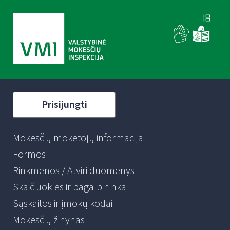
Prisijungti
Mokesčių mokėtojų informacija
Formos
Rinkmenos / Atviri duomenys
Skaičiuoklės ir pagalbininkai
Sąskaitos ir įmokų kodai
Mokesčių žinynas