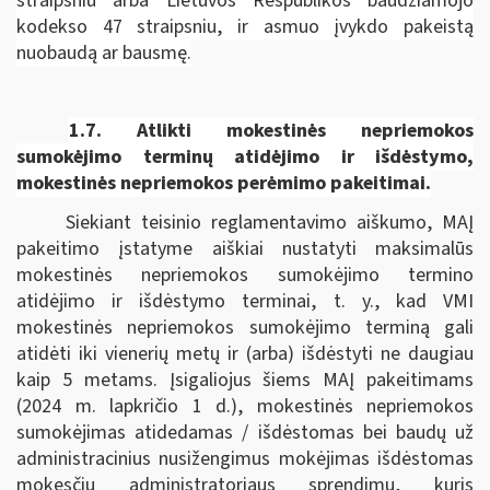
straipsniu arba Lietuvos Respublikos baudžiamojo
kodekso 47 straipsniu, ir asmuo įvykdo pakeistą
nuobaudą ar bausmę.
1.7.
Atlikti mokestinės nepriemokos
sumokėjimo terminų atidėjimo ir išdėstymo,
mokestinės nepriemokos perėmimo pakeitimai.
Siekiant teisinio reglamentavimo aiškumo, MAĮ
pakeitimo įstatyme aiškiai nustatyti maksimalūs
mokestinės nepriemokos sumokėjimo termino
atidėjimo ir išdėstymo terminai, t. y., kad VMI
mokestinės nepriemokos sumokėjimo terminą gali
atidėti iki vienerių metų ir (arba) išdėstyti ne daugiau
kaip 5 metams. Įsigaliojus šiems MAĮ pakeitimams
(2024 m. lapkričio 1 d.), mokestinės nepriemokos
sumokėjimas atidedamas / išdėstomas bei baudų už
administracinius nusižengimus mokėjimas išdėstomas
mokesčių administratoriaus sprendimu, kuris