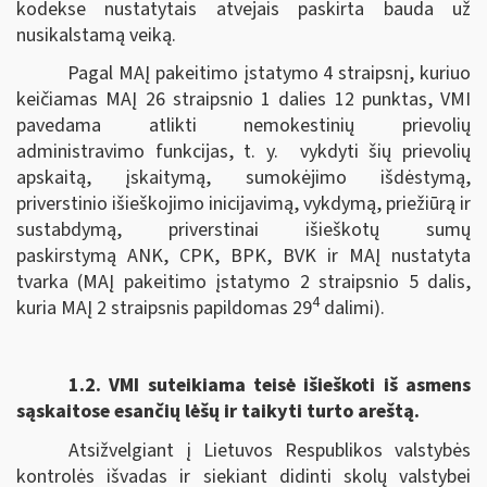
kodekse nustatytais atvejais paskirta bauda už
nusikalstamą veiką.
Pagal MAĮ pakeitimo įstatymo 4 straipsnį, kuriuo
keičiamas MAĮ 26 straipsnio 1 dalies 12 punktas, VMI
pavedama atlikti nemokestinių prievolių
administravimo funkcijas, t. y. vykdyti šių prievolių
apskaitą, įskaitymą, sumokėjimo išdėstymą,
priverstinio išieškojimo inicijavimą, vykdymą, priežiūrą ir
sustabdymą, priverstinai išieškotų sumų
paskirstymą ANK, CPK, BPK, BVK ir MAĮ nustatyta
tvarka (MAĮ pakeitimo įstatymo 2 straipsnio 5 dalis,
4
kuria MAĮ 2 straipsnis papildomas 29
dalimi).
1.2.
VMI suteikiama teisė išieškoti iš asmens
sąskaitose esančių lėšų ir taikyti turto areštą.
Atsižvelgiant į Lietuvos Respublikos valstybės
kontrolės išvadas ir siekiant didinti skolų valstybei