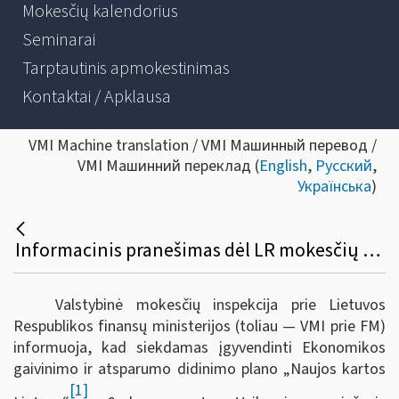
Mokesčių kalendorius
Seminarai
Tarptautinis apmokestinimas
Kontaktai / Apklausa
VMI Machine translation / VMI Машинный перевод /
VMI Машинний переклад (
English
,
Русский
,
Українська
)
Informacinis pranešimas dėl LR mokesčių administravimo įstatymo ir kitų teisės aktų pakeitimo
Valstybinė mokesčių inspekcija prie Lietuvos
Respublikos finansų ministerijos (toliau — VMI prie FM)
informuoja, kad s
iekdamas įgyvendinti Ekonomikos
gaivinimo ir atsparumo didinimo plano „Naujos kartos
[1]