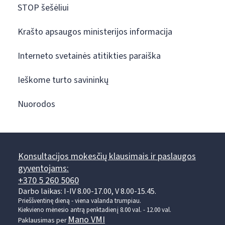
STOP šešėliui
Krašto apsaugos ministerijos informacija
Interneto svetainės atitikties paraiška
Ieškome turto savininkų
Nuorodos
Konsultacijos mokesčių klausimais ir paslaugos
gyventojams:
+370 5 260 5060
Darbo laikas: I-IV 8.00-17.00, V 8.00-15.45.
Prieššventinę dieną - viena valanda trumpiau.
Kiekvieno mėnesio antrą penktadienį 8.00 val. - 12.00 val.
Mano VMI
Paklausimas per