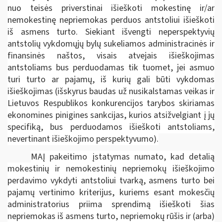
nuo teisės priverstinai išieškoti mokestinę ir/ar
nemokestinę nepriemokas perduos antstoliui išieškoti
iš asmens turto. Siekiant išvengti neperspektyvių
antstolių vykdomųjų bylų sukeliamos administracinės ir
finansinės naštos, visais atvejais išieškojimas
antstoliams bus perduodamas tik tuomet, jei asmuo
turi turto ar pajamų, iš kurių gali būti vykdomas
išieškojimas (išskyrus baudas už nusikalstamas veikas ir
Lietuvos Respublikos konkurencijos tarybos skiriamas
ekonomines pinigines sankcijas, kurios atsižvelgiant į jų
specifiką, bus perduodamos išieškoti antstoliams,
nevertinant išieškojimo perspektyvumo).
MAĮ pakeitimo įstatymas numato, kad detalią
mokestinių ir nemokestinių nepriemokų išieškojimo
perdavimo vykdyti antstoliui tvarką, asmens turto bei
pajamų vertinimo kriterijus, kuriems esant mokesčių
administratorius priima sprendimą išieškoti šias
nepriemokas iš asmens turto, nepriemokų rūšis ir (arba)