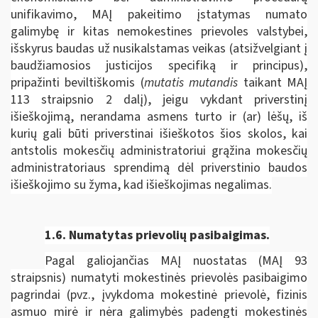
unifikavimo, MAĮ pakeitimo įstatymas numato
galimybę ir kitas nemokestines prievoles valstybei,
išskyrus baudas už nusikalstamas veikas (atsižvelgiant į
baudžiamosios justicijos specifiką ir principus),
pripažinti beviltiškomis (
mutatis mutandis
taikant MAĮ
113 straipsnio 2 dalį), jeigu vykdant priverstinį
išieškojimą, nerandama asmens turto ir (ar) lėšų, iš
kurių gali būti priverstinai išieškotos šios skolos, kai
antstolis mokesčių administratoriui grąžina mokesčių
administratoriaus sprendimą dėl priverstinio baudos
išieškojimo su žyma, kad išieškojimas negalimas.
1.6.
Numatytas prievolių pasibaigimas.
Pagal galiojančias MAĮ nuostatas (MAĮ 93
straipsnis) numatyti mokestinės prievolės pasibaigimo
pagrindai (pvz., įvykdoma mokestinė prievolė, fizinis
asmuo mirė ir nėra galimybės padengti mokestinės