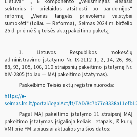
Lietuva“
, 6 komponento „Veiksmingas viešasis
sektorius ir prielaidos atsitiesti po pandemijos“
reformą „Vienas langelis prievolėms valstybei
sumokėti“ (toliau — Reforma), Seimas
2024 m. birželio
25 d.
priėmė šių teisės aktų pakeitimo paketą:
1. Lietuvos Respublikos mokesčių
administravimo įstatymo Nr. IX-2112 1, 2, 14, 26, 86,
88, 93, 105, 106, 110 straipsnių pakeitimo įstatymą Nr.
XIV-2805 (toliau — MAĮ pakeitimo įstatymas).
Paskelbimo Teisės aktų registre nuoroda:
https://e-
seimas.lrs.lt/portal/legalAct/lt/TAD/8c7b77e3338a11efb
Pagal MAĮ pakeitimo įstatymo 11 straipsnį MAĮ
pakeitimo įstatymas įsigalioja keliais etapais, iš kurių
VMI prie FM labiausiai aktualios yra šios datos: