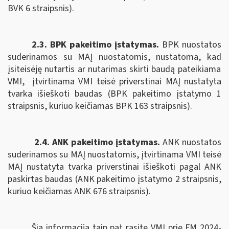
BVK 6 straipsnis).
2.3. BPK pakeitimo įstatymas.
B
PK nuostatos
suderinamos su MAĮ nuostatomis,
nustatoma, kad
įsiteisėję nutartis ar nutarimas skirti baudą pateikiama
VMI,
įtvirtinama VMI teisė priverstinai MAĮ nustatyta
tvarka išieškoti baudas (BPK pakeitimo įstatymo 1
straipsnis, kuriuo keičiamas BPK 163 straipsnis).
2.4. ANK pakeitimo įstatymas.
ANK nuostatos
suderinamos su MAĮ nuostatomis, įtvirtinama
VMI teisė
MAĮ nustatyta tvarka priverstinai išieškoti pagal
ANK
paskirtas baudas (ANK pakeitimo įstatymo 2 straipsnis,
kuriuo keičiamas ANK
676 straipsnis).
Šią informaciją taip pat rasite VMI prie FM 2024-