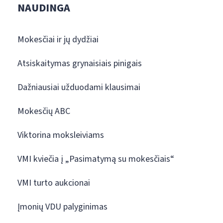
NAUDINGA
Mokesčiai ir jų dydžiai
Atsiskaitymas grynaisiais pinigais
Dažniausiai užduodami klausimai
Mokesčių ABC
Viktorina moksleiviams
VMI kviečia į „Pasimatymą su mokesčiais“
VMI turto aukcionai
Įmonių VDU palyginimas