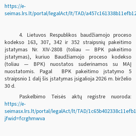
https://e-
seimas.lrs.lt/portal/legalAct/lt/TAD/a457c161338b11efb
4. Lietuvos Respublikos baudžiamojo proceso
kodekso 163, 307, 342 ir 352 straipsnių pakeitimo
įstatymas Nr. XIV-2808 (toliau — BPK pakeitimo
įstatymas), kuriuo Baudžiamojo proceso kodekso
(toliau — BPK) nuostatos suderinamos su MAĮ
nuostatomis. Pagal BPK pakeitimo įstatymo 5
straipsnio 1 dalį šis įstatymas įsigalioja 2026 m. birželio
30 d.
Paskelbimo Teisės aktų registre nuoroda:
https://e-
seimasx.lrs.lt/portal/legalAct/lt/TAD/1c65b402338c11ef
jfwid=fcrghmwva