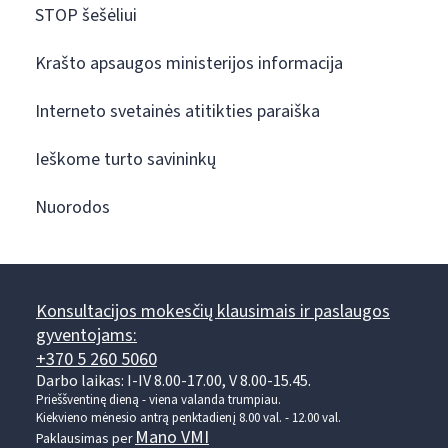
STOP šešėliui
Krašto apsaugos ministerijos informacija
Interneto svetainės atitikties paraiška
Ieškome turto savininkų
Nuorodos
Konsultacijos mokesčių klausimais ir paslaugos
gyventojams:
+370 5 260 5060
Darbo laikas: I-IV 8.00-17.00, V 8.00-15.45.
Prieššventinę dieną - viena valanda trumpiau.
Kiekvieno mėnesio antrą penktadienį 8.00 val. - 12.00 val.
Mano VMI
Paklausimas per