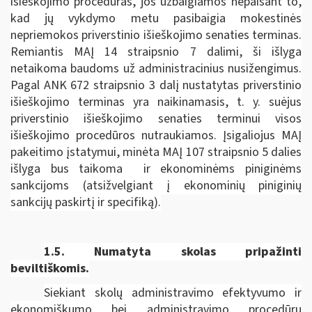
išieškojimo procedūras, jos užbaigiamos nepaisant to,
kad jų vykdymo metu pasibaigia mokestinės
nepriemokos priverstinio išieškojimo senaties terminas.
Remiantis MAĮ 14 straipsnio 7 dalimi, ši išlyga
netaikoma baudoms už administracinius nusižengimus.
Pagal ANK 672 straipsnio 3 dalį nustatytas priverstinio
išieškojimo terminas yra naikinamasis, t. y. suėjus
priverstinio išieškojimo senaties terminui visos
išieškojimo procedūros nutraukiamos. Įsigaliojus MAĮ
pakeitimo įstatymui, minėta MAĮ 107 straipsnio 5 dalies
išlyga bus taikoma ir ekonominėms piniginėms
sankcijoms (atsižvelgiant į ekonominių piniginių
sankcijų paskirtį ir specifiką).
1.5.
Numatyta skolas pripažinti
beviltiškomis.
Siekiant skolų administravimo efektyvumo ir
ekonomiškumo bei administravimo procedūrų