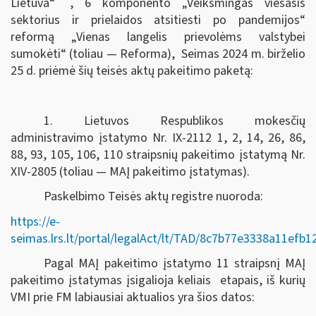
Lietuva“
, 6 komponento „Veiksmingas viešasis
sektorius ir prielaidos atsitiesti po pandemijos“
reformą „Vienas langelis prievolėms valstybei
sumokėti“ (toliau — Reforma), Seimas
2024 m. birželio
25 d.
priėmė šių teisės aktų pakeitimo paketą:
1. Lietuvos Respublikos mokesčių
administravimo įstatymo Nr. IX-2112 1, 2, 14, 26, 86,
88, 93, 105, 106, 110 straipsnių pakeitimo įstatymą Nr.
XIV-2805 (toliau — MAĮ pakeitimo įstatymas).
Paskelbimo Teisės aktų registre nuoroda:
https://e-
seimas.lrs.lt/portal/legalAct/lt/TAD/8c7b77e3338a11efb
Pagal MAĮ pakeitimo įstatymo 11 straipsnį MAĮ
pakeitimo įstatymas įsigalioja keliais etapais, iš kurių
VMI prie FM labiausiai aktualios yra šios datos: