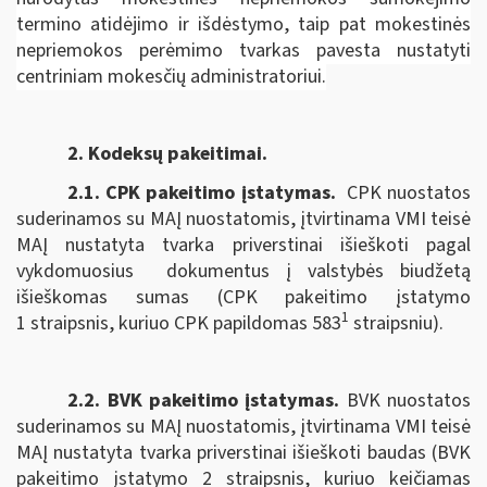
termino atidėjimo ir išdėstymo, taip pat mokestinės
nepriemokos perėmimo tvarkas pavesta nustatyti
centriniam mokesčių administratoriui.
2. Kodeksų pakeitimai.
2.1. CPK pakeitimo įstatymas
.
CPK nuostatos
suderinamos su MAĮ nuostatomis, įtvirtinama VMI teisė
MAĮ nustatyta tvarka priverstinai išieškoti pagal
vykdomuosius dokumentus į valstybės biudžetą
išieškomas sumas (CPK pakeitimo įstatymo
1
1 straipsnis, kuriuo CPK papildomas 583
straipsniu).
2.2. BVK pakeitimo įstatymas.
BVK nuostatos
suderinamos su MAĮ nuostatomis, įtvirtinama VMI teisė
MAĮ nustatyta tvarka priverstinai išieškoti baudas (BVK
pakeitimo įstatymo 2 straipsnis, kuriuo keičiamas