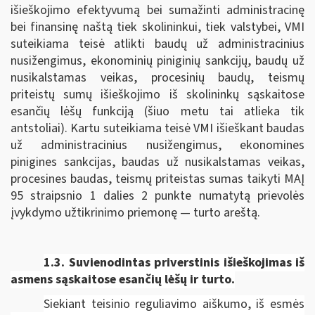
išieškojimo efektyvumą bei sumažinti administracinę
bei finansinę naštą tiek skolininkui, tiek valstybei, VMI
suteikiama teisė atlikti baudų už administracinius
nusižengimus, ekonominių piniginių sankcijų, baudų už
nusikalstamas veikas, procesinių baudų, teismų
priteistų sumų išieškojimo iš skolininkų sąskaitose
esančių lėšų funkciją (šiuo metu tai atlieka tik
antstoliai). Kartu suteikiama teisė VMI išieškant baudas
už administracinius nusižengimus, ekonomines
pinigines sankcijas, baudas už nusikalstamas veikas,
procesines baudas, teismų priteistas sumas taikyti MAĮ
95 straipsnio 1 dalies 2 punkte numatytą prievolės
įvykdymo užtikrinimo priemonę — turto areštą.
1.3. Suvienodintas p
riverstinis išieškojimas iš
asmens sąskaitose esančių lėšų ir turto.
Siekiant teisinio reguliavimo aiškumo, iš esmės