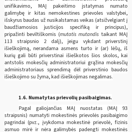
unifikavimo, MAĮ pakeitimo įstatymas numato
galimybę ir kitas nemokestines prievoles valstybei,
išskyrus baudas už nusikalstamas veikas (atsižvelgiant į
baudžiamosios justicijos specifiką ir principus),
pripažinti beviltiškomis (
mutatis mutandis
taikant MAĮ
113 straipsnio 2 dalį), jeigu vykdant priverstinį
išieškojimą, nerandama asmens turto ir (ar) lėšų, iš
kurių gali būti priverstinai išieškotos šios skolos, kai
antstolis mokesčių administratoriui grąžina mokesčių
administratoriaus sprendimą dėl priverstinio baudos
išieškojimo su žyma, kad išieškojimas negalimas.
1.6.
Numatytas prievolių pasibaigimas.
Pagal galiojančias MAĮ nuostatas (MAĮ 93
straipsnis) numatyti mokestinės prievolės pasibaigimo
pagrindai (pvz., įvykdoma mokestinė prievolė, fizinis
asmuo mirė ir nėra galimybės padengti mokestinės