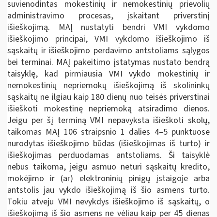
suvienodintas mokestinių ir nemokestinių prievolių
administravimo procesas, įskaitant priverstinį
išieškojimą. MAĮ nustatyti bendri VMI vykdomo
išieškojimo principai, VMI vykdomo išieškojimo iš
sąskaitų ir išieškojimo perdavimo antstoliams sąlygos
bei terminai. MAĮ pakeitimo įstatymas nustato bendrą
taisyklę, kad pirmiausia VMI vykdo mokestinių ir
nemokestinių nepriemokų išieškojimą iš skolininkų
sąskaitų ne ilgiau kaip 180 dienų nuo teisės priverstinai
išieškoti mokestinę nepriemoką atsiradimo dienos.
Jeigu per šį terminą VMI nepavyksta išieškoti skolų,
taikomas MAĮ 106 straipsnio 1 dalies 4–5 punktuose
nurodytas išieškojimo būdas (išieškojimas iš turto) ir
išieškojimas perduodamas antstoliams. Ši taisyklė
nebus taikoma, jeigu asmuo neturi sąskaitų kredito,
mokėjimo ir (ar) elektroninių pinigų įstaigoje arba
antstolis jau vykdo išieškojimą iš šio asmens turto.
Tokiu atveju VMI nevykdys išieškojimo iš sąskaitų, o
išieškojimą iš šio asmens ne vėliau kaip per 45 dienas