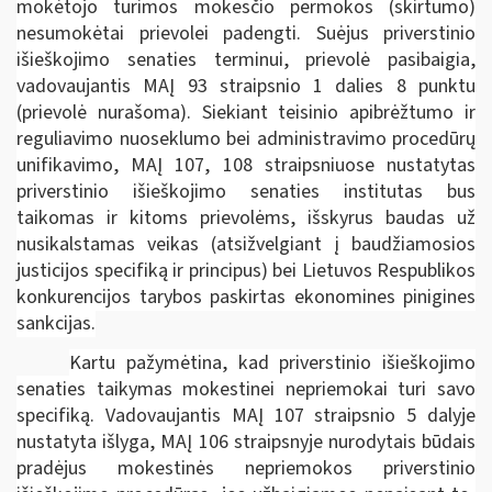
mokėtojo turimos mokesčio permokos (skirtumo)
nesumokėtai prievolei padengti. Suėjus priverstinio
išieškojimo senaties terminui, prievolė pasibaigia,
vadovaujantis MAĮ 93 straipsnio 1 dalies 8 punktu
(prievolė nurašoma). Siekiant teisinio apibrėžtumo ir
reguliavimo nuoseklumo bei administravimo procedūrų
unifikavimo, MAĮ 107, 108 straipsniuose nustatytas
priverstinio išieškojimo senaties institutas bus
taikomas ir kitoms prievolėms, išskyrus baudas už
nusikalstamas veikas (atsižvelgiant į baudžiamosios
justicijos specifiką ir principus) bei Lietuvos Respublikos
konkurencijos tarybos paskirtas ekonomines pinigines
sankcijas.
Kartu pažymėtina, kad priverstinio išieškojimo
senaties taikymas mokestinei nepriemokai turi savo
specifiką. Vadovaujantis MAĮ 107 straipsnio 5 dalyje
nustatyta išlyga, MAĮ 106 straipsnyje nurodytais būdais
pradėjus mokestinės nepriemokos priverstinio