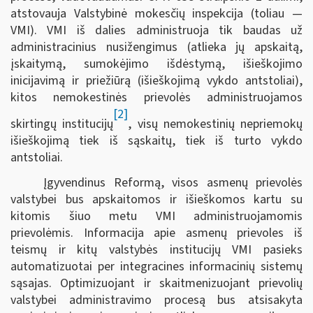
atstovauja Valstybinė mokesčių inspekcija (toliau —
VMI). VMI iš dalies administruoja tik baudas už
administracinius nusižengimus (atlieka jų apskaitą,
įskaitymą, sumokėjimo išdėstymą, išieškojimo
inicijavimą ir priežiūrą (išieškojimą vykdo antstoliai),
kitos nemokestinės prievolės administruojamos
[2]
skirtingų institucijų
, visų nemokestinių nepriemokų
išieškojimą tiek iš sąskaitų, tiek iš turto vykdo
antstoliai.
Įgyvendinus Reformą, visos asmenų prievolės
valstybei bus apskaitomos ir išieškomos kartu su
kitomis šiuo metu VMI administruojamomis
prievolėmis. Informacija apie asmenų prievoles iš
teismų ir kitų valstybės institucijų VMI pasieks
automatizuotai per integracines informacinių sistemų
sąsajas. Optimizuojant ir skaitmenizuojant prievolių
valstybei administravimo procesą bus atsisakyta