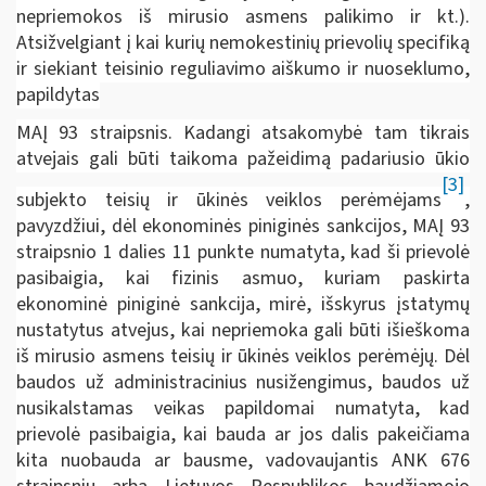
nepriemokos iš mirusio asmens palikimo ir kt.).
Atsižvelgiant į kai kurių nemokestinių prievolių specifiką
ir siekiant teisinio reguliavimo aiškumo ir nuoseklumo,
papildytas
MAĮ 93 straipsnis. Kadangi atsakomybė tam tikrais
atvejais gali būti taikoma pažeidimą padariusio ūkio
[3]
subjekto teisių ir ūkinės veiklos perėmėjams
,
pavyzdžiui, dėl ekonominės piniginės sankcijos, MAĮ 93
straipsnio 1 dalies 11 punkte numatyta, kad ši prievolė
pasibaigia, kai fizinis asmuo, kuriam paskirta
ekonominė piniginė sankcija, mirė, išskyrus įstatymų
nustatytus atvejus, kai nepriemoka gali būti išieškoma
iš mirusio asmens teisių ir ūkinės veiklos perėmėjų. Dėl
baudos už administracinius nusižengimus, baudos už
nusikalstamas veikas papildomai numatyta, kad
prievolė pasibaigia, kai bauda ar jos dalis pakeičiama
kita nuobauda ar bausme, vadovaujantis ANK 676