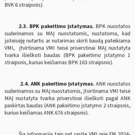
BVK 6 straipsnis).
2.3. BPK pakeitimo įstatymas.
B
PK nuostatos
suderinamos su MAĮ nuostatomis,
nustatoma, kad
įsiteisėję nutartis ar nutarimas skirti baudą pateikiama
VMI,
įtvirtinama VMI teisė priverstinai MAĮ nustatyta
tvarka išieškoti baudas (BPK pakeitimo įstatymo 1
straipsnis, kuriuo keičiamas BPK 163 straipsnis).
2.4. ANK pakeitimo įstatymas.
ANK nuostatos
suderinamos su MAĮ nuostatomis, įtvirtinama
VMI teisė
MAĮ nustatyta tvarka priverstinai išieškoti pagal
ANK
paskirtas baudas (ANK pakeitimo įstatymo 2 straipsnis,
kuriuo keičiamas ANK
676 straipsnis).
Šią informaciją taip pat rasite VMI prie FM 2024-