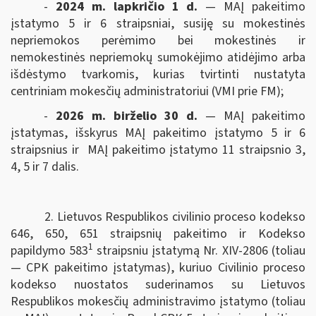
-
2024 m. lapkričio 1 d.
— MAĮ pakeitimo
įstatymo 5 ir 6 straipsniai, susiję su mokestinės
nepriemokos perėmimo bei mokestinės ir
nemokestinės nepriemokų sumokėjimo atidėjimo arba
išdėstymo tvarkomis, kurias tvirtinti nustatyta
centriniam mokesčių administratoriui (VMI prie FM);
-
2026 m. birželio 30 d.
— MAĮ pakeitimo
įstatymas, išskyrus MAĮ pakeitimo įstatymo 5 ir 6
straipsnius ir MAĮ pakeitimo įstatymo 11 straipsnio 3,
4, 5 ir 7 dalis.
2. Lietuvos Respublikos civilinio proceso kodekso
646, 650, 651 straipsnių pakeitimo ir Kodekso
1
papildymo 583
straipsniu įstatymą Nr. XIV-2806 (toliau
— CPK pakeitimo įstatymas), kuriuo Civilinio proceso
kodekso nuostatos suderinamos su Lietuvos
Respublikos mokesčių administravimo įstatymo (toliau