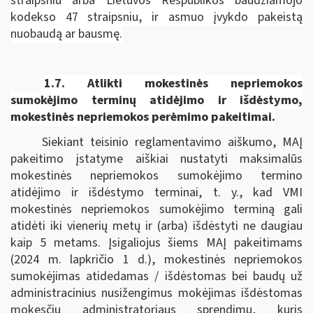
straipsniu arba Lietuvos Respublikos baudžiamojo
kodekso 47 straipsniu, ir asmuo įvykdo pakeistą
nuobaudą ar bausmę.
1.7.
Atlikti mokestinės nepriemokos
sumokėjimo terminų atidėjimo ir išdėstymo,
mokestinės nepriemokos perėmimo pakeitimai.
Siekiant teisinio reglamentavimo aiškumo, MAĮ
pakeitimo įstatyme aiškiai nustatyti maksimalūs
mokestinės nepriemokos sumokėjimo termino
atidėjimo ir išdėstymo terminai, t. y., kad VMI
mokestinės nepriemokos sumokėjimo terminą gali
atidėti iki vienerių metų ir (arba) išdėstyti ne daugiau
kaip 5 metams. Įsigaliojus šiems MAĮ pakeitimams
(2024 m. lapkričio 1 d.), mokestinės nepriemokos
sumokėjimas atidedamas / išdėstomas bei baudų už
administracinius nusižengimus mokėjimas išdėstomas
mokesčių administratoriaus sprendimu, kuris