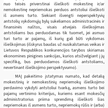
nuo teisės priverstinai išieškoti mokestinę ir/ar
nemokestinę nepriemokas perduos antstoliui išieškoti
iš asmens turto. Siekiant išvengti neperspektyvių
antstolių vykdomųjų bylų sukeliamos administracinės ir
finansinės naštos, visais atvejais išieškojimas
antstoliams bus perduodamas tik tuomet, jei asmuo
turi turto ar pajamų, iš kurių gali būti vykdomas
išieškojimas (išskyrus baudas už nusikalstamas veikas ir
Lietuvos Respublikos konkurencijos tarybos skiriamas
ekonomines pinigines sankcijas, kurios atsižvelgiant į jų
specifiką, bus perduodamos išieškoti antstoliams,
nevertinant išieškojimo perspektyvumo).
MAĮ pakeitimo įstatymas numato, kad detalią
mokestinių ir nemokestinių nepriemokų išieškojimo
perdavimo vykdyti antstoliui tvarką, asmens turto bei
pajamų vertinimo kriterijus, kuriems esant mokesčių
administratorius priima sprendimą išieškoti šias
nepriemokas iš asmens turto, nepriemokų rūšis ir (arba)