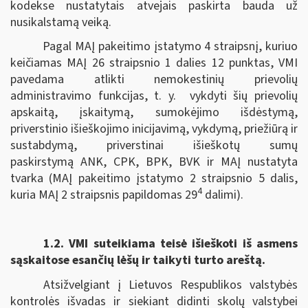
kodekse nustatytais atvejais paskirta bauda už
nusikalstamą veiką.
Pagal MAĮ pakeitimo įstatymo 4 straipsnį, kuriuo
keičiamas MAĮ 26 straipsnio 1 dalies 12 punktas, VMI
pavedama atlikti nemokestinių prievolių
administravimo funkcijas, t. y. vykdyti šių prievolių
apskaitą, įskaitymą, sumokėjimo išdėstymą,
priverstinio išieškojimo inicijavimą, vykdymą, priežiūrą ir
sustabdymą, priverstinai išieškotų sumų
paskirstymą ANK, CPK, BPK, BVK ir MAĮ nustatyta
tvarka (MAĮ pakeitimo įstatymo 2 straipsnio 5 dalis,
4
kuria MAĮ 2 straipsnis papildomas 29
dalimi).
1.2.
VMI suteikiama teisė išieškoti iš asmens
sąskaitose esančių lėšų ir taikyti turto areštą.
Atsižvelgiant į Lietuvos Respublikos valstybės
kontrolės išvadas ir siekiant didinti skolų valstybei