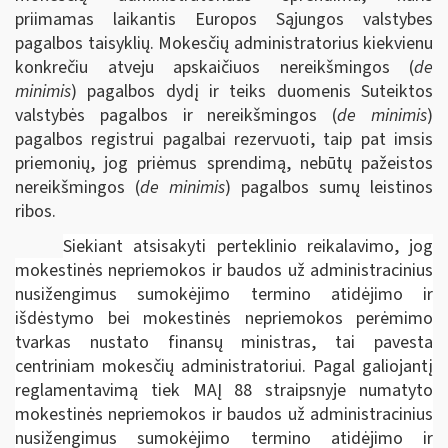
priimamas laikantis Europos Sąjungos valstybes
pagalbos taisyklių. Mokesčių administratorius kiekvienu
konkrečiu atveju apskaičiuos nereikšmingos (
de
minimis
) pagalbos dydį ir teiks duomenis Suteiktos
valstybės pagalbos ir nereikšmingos (
de minimis
)
pagalbos registrui pagalbai rezervuoti, taip pat imsis
priemonių, jog priėmus sprendimą, nebūtų pažeistos
nereikšmingos (
de minimis
) pagalbos sumų leistinos
ribos.
Siekiant atsisakyti perteklinio reikalavimo, jog
mokestinės nepriemokos ir baudos už administracinius
nusižengimus sumokėjimo termino atidėjimo ir
išdėstymo bei mokestinės nepriemokos perėmimo
tvarkas nustato finansų ministras, tai pavesta
centriniam mokesčių administratoriui. Pagal galiojantį
reglamentavimą tiek MAĮ 88 straipsnyje numatyto
mokestinės nepriemokos ir baudos už administracinius
nusižengimus sumokėjimo termino atidėjimo ir