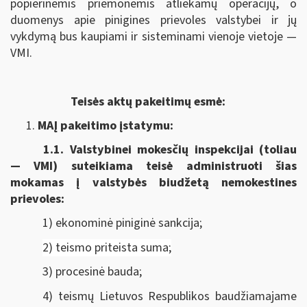
popierinėmis priemonėmis atliekamų operacijų, o
duomenys apie pinigines prievoles valstybei ir jų
vykdymą bus kaupiami ir sisteminami vienoje vietoje —
VMI.
Teisės aktų pakeitimų esmė:
MAĮ pakeitimo įstatymu:
1.1.
Valstybinei mokesčių inspekcijai (toliau
— VMI) suteikiama
teisė administruoti šias
mokamas į valstybės biudžetą nemokestines
prievoles:
1) ekonominė piniginė sankcija;
2) teismo priteista suma;
3) procesinė bauda;
4) teismų Lietuvos Respublikos baudžiamajame