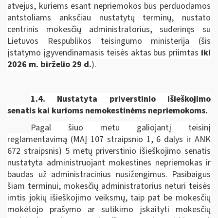
atvejus, kuriems esant nepriemokos bus perduodamos
antstoliams anksčiau nustatytų terminų, nustato
centrinis mokesčių administratorius, suderinęs su
Lietuvos Respublikos teisingumo ministerija
(šis
įstatymo įgyvendinamasis teisės aktas bus priimtas
iki
2026 m. birželio 29 d.
).
1.4. Nustatyta priverstinio išieškojimo
senatis kai kurioms nemokestinėms nepriemokoms.
Pagal šiuo metu galiojantį teisinį
reglamentavimą (MAĮ 107 straipsnio 1, 6 dalys ir ANK
672 straipsnis) 5 metų priverstinio išieškojimo senatis
nustatyta administruojant mokestines nepriemokas ir
baudas už administracinius nusižengimus. Pasibaigus
šiam terminui, mokesčių administratorius neturi teisės
imtis jokių išieškojimo veiksmų, taip pat be mokesčių
mokėtojo prašymo ar sutikimo įskaityti mokesčių