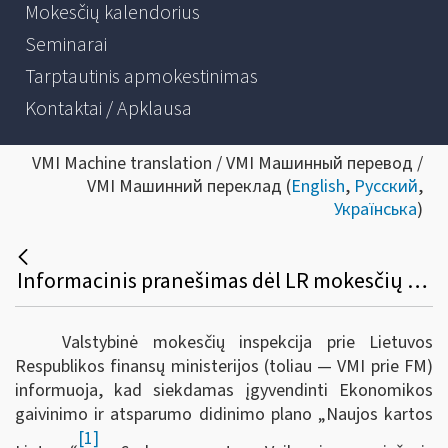
Mokesčių kalendorius
Seminarai
Tarptautinis apmokestinimas
Kontaktai / Apklausa
VMI Machine translation / VMI Машинный перевод /
VMI Машинний переклад (
English
,
Русский
,
Українська
)
Informacinis pranešimas dėl LR mokesčių administravimo įstatymo ir kitų teisės aktų pakeitimo
Valstybinė mokesčių inspekcija prie Lietuvos
Respublikos finansų ministerijos (toliau — VMI prie FM)
informuoja, kad s
iekdamas įgyvendinti Ekonomikos
gaivinimo ir atsparumo didinimo plano „Naujos kartos
[1]