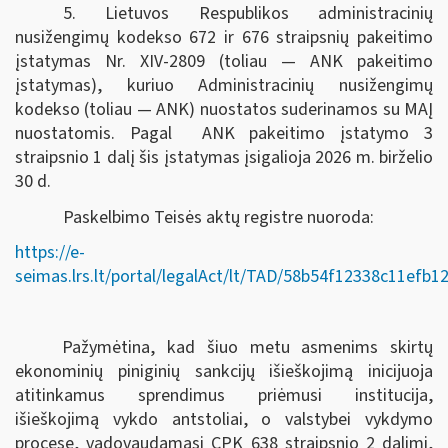
5. Lietuvos Respublikos administracinių
nusižengimų kodekso 672 ir 676 straipsnių pakeitimo
įstatymas Nr. XIV-2809 (toliau — ANK pakeitimo
įstatymas), kuriuo Administracinių nusižengimų
kodekso (toliau — ANK) nuostatos suderinamos su MAĮ
nuostatomis. Pagal ANK pakeitimo įstatymo 3
straipsnio 1 dalį šis įstatymas įsigalioja 2026 m. birželio
30 d.
Paskelbimo Teisės aktų registre nuoroda:
https://e-
seimas.lrs.lt/portal/legalAct/lt/TAD/58b54f12338c11efb
Pažymėtina, kad šiuo metu asmenims skirtų
ekonominių piniginių sankcijų išieškojimą inicijuoja
atitinkamus sprendimus priėmusi institucija,
išieškojimą vykdo antstoliai, o valstybei vykdymo
procese, vadovaudamasi CPK 638 straipsnio 2 dalimi,