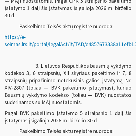
— MAĮ) nuostatomis. Pagal CPK 5 straipsnio pakeitimo
įstatymo 1 dalį šis įstatymas įsigalioja 2026 m. birželio
30 d.
Paskelbimo Teisės aktų registre nuoroda:
https://e-
seimas.lrs.lt/portal/legalAct/lt/TAD/e4857673338a11efb
3. Lietuvos Respublikos bausmių vykdymo
kodekso 3, 6 straipsnių, XII skyriaus pakeitimo ir 7, 8
straipsnių pripažinimo netekusiais galios įstatymą Nr.
XIV-2807 (toliau — BVK pakeitimo įstatymas), kuriuo
Bausmių vykdymo kodekso (toliau — BVK) nuostatos
suderinamos su MAĮ nuostatomis.
Pagal BVK pakeitimo įstatymo 5 straipsnio 1 dalį šis
įstatymas įsigalioja 2026 m. birželio 30 d.
Paskelbimo Teisės aktų registre nuoroda: