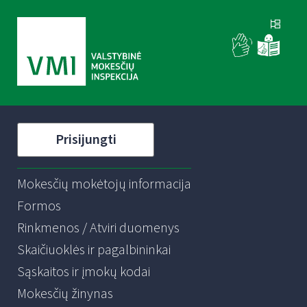
Prisijungti
Mokesčių mokėtojų informacija
Formos
Rinkmenos / Atviri duomenys
Skaičiuoklės ir pagalbininkai
Sąskaitos ir įmokų kodai
Mokesčių žinynas