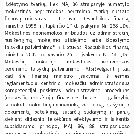
išdėstymo tvarką, tiek MAĮ 86 straipsnyje numatyto
mokestinės nepriemokos perėmimo tvarką nustato
finansų ministras — Lietuvos Respublikos finansų
ministro 1998 m. lapkričio 17 d. įsakymu Nr. 268 „Dėl
Mokestinės nepriemokos ar baudos už administracinį
nusižengimą mokėjimo atidėjimo arba išdėstymo
taisyklių patvirtinimo“ ir Lietuvos Respublikos finansų
ministro 2002 m. vasario 25 d. įsakymu Nr. 51 „Dėl
Mokesčių mokėtojo mokestinės nepriemokos
perėmimo taisyklių patvirtinimo“. Atsižvelgiant į tai,
kad šie finansų ministro įsakymai iš esmės
reglamentuoja centrinio mokesčių administratoriaus
kompetencijai priskirtas administravimo procedūras
(mokesčių mokėtojų finansinės būklės ir galimybių
sumokėti mokestinę nepriemoką vertinimą, prašymų ir
dokumentų pateikimą, sutarčių sudarymą ir pan.),
siekiant didesnio teisėkūros efektyvumo ir laikantis
subsidiarumo principo, MAĮ 86, 88 straipsniuose
nurodytas mokestinės nepriemokos sumokėjimo