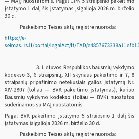
— MAĮ) nuostatomis. Pagal CPK 5 straipsnio pakeitimo
įstatymo 1 dalį šis įstatymas įsigalioja 2026 m. birželio
30 d.
Paskelbimo Teisės aktų registre nuoroda:
https://e-
seimas.lrs.lt/portal/legalAct/lt/TAD/e4857673338a11efb
3. Lietuvos Respublikos bausmių vykdymo
kodekso 3, 6 straipsnių, XII skyriaus pakeitimo ir 7, 8
straipsnių pripažinimo netekusiais galios įstatymą Nr.
XIV-2807 (toliau — BVK pakeitimo įstatymas), kuriuo
Bausmių vykdymo kodekso (toliau — BVK) nuostatos
suderinamos su MAĮ nuostatomis.
Pagal BVK pakeitimo įstatymo 5 straipsnio 1 dalį šis
įstatymas įsigalioja 2026 m. birželio 30 d.
Paskelbimo Teisės aktų registre nuoroda: