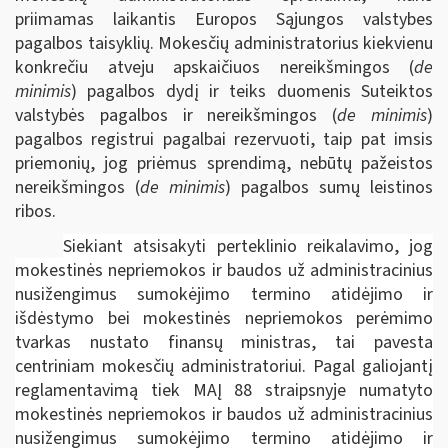
priimamas laikantis Europos Sąjungos valstybes
pagalbos taisyklių. Mokesčių administratorius kiekvienu
konkrečiu atveju apskaičiuos nereikšmingos (
de
minimis
) pagalbos dydį ir teiks duomenis Suteiktos
valstybės pagalbos ir nereikšmingos (
de minimis
)
pagalbos registrui pagalbai rezervuoti, taip pat imsis
priemonių, jog priėmus sprendimą, nebūtų pažeistos
nereikšmingos (
de minimis
) pagalbos sumų leistinos
ribos.
Siekiant atsisakyti perteklinio reikalavimo, jog
mokestinės nepriemokos ir baudos už administracinius
nusižengimus sumokėjimo termino atidėjimo ir
išdėstymo bei mokestinės nepriemokos perėmimo
tvarkas nustato finansų ministras, tai pavesta
centriniam mokesčių administratoriui. Pagal galiojantį
reglamentavimą tiek MAĮ 88 straipsnyje numatyto
mokestinės nepriemokos ir baudos už administracinius
nusižengimus sumokėjimo termino atidėjimo ir