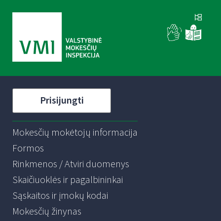
Prisijungti
Mokesčių mokėtojų informacija
Formos
Rinkmenos / Atviri duomenys
Skaičiuoklės ir pagalbininkai
Sąskaitos ir įmokų kodai
Mokesčių žinynas