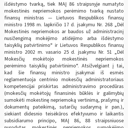
išdėstymo tvarką, tiek MAĮ 86 straipsnyje numatyto
mokestinės nepriemokos perėmimo tvarką nustato
finansų ministras — Lietuvos Respublikos finansų
ministro 1998 m. lapkričio 17 d. įsakymu Nr. 268 „Dėl
Mokestinės nepriemokos ar baudos už administracinį
nusižengimą mokėjimo atidėjimo arba išdėstymo
taisyklių patvirtinimo“ ir Lietuvos Respublikos finansų
ministro 2002 m. vasario 25 d. įsakymu Nr. 51 „Dėl
Mokesčių mokėtojo mokestinės nepriemokos
perėmimo taisyklių patvirtinimo“. Atsižvelgiant į tai,
kad šie finansų ministro įsakymai iš esmės
reglamentuoja centrinio mokesčių administratoriaus
kompetencijai priskirtas administravimo procedūras
(mokesčių mokėtojų finansinės būklės ir galimybių
sumokėti mokestinę nepriemoką vertinimą, prašymų ir
dokumentų pateikimą, sutarčių sudarymą ir pan.),
siekiant didesnio teisėkūros efektyvumo ir laikantis
subsidiarumo principo, MAĮ 86, 88 straipsniuose
nurodytas mokestinės nepriemokos sumokėjimo