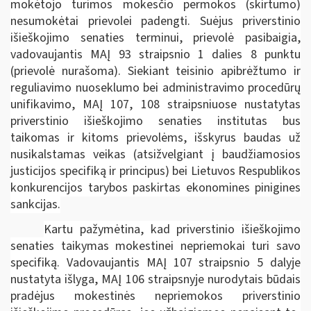
mokėtojo turimos mokesčio permokos (skirtumo)
nesumokėtai prievolei padengti. Suėjus priverstinio
išieškojimo senaties terminui, prievolė pasibaigia,
vadovaujantis MAĮ 93 straipsnio 1 dalies 8 punktu
(prievolė nurašoma). Siekiant teisinio apibrėžtumo ir
reguliavimo nuoseklumo bei administravimo procedūrų
unifikavimo, MAĮ 107, 108 straipsniuose nustatytas
priverstinio išieškojimo senaties institutas bus
taikomas ir kitoms prievolėms, išskyrus baudas už
nusikalstamas veikas (atsižvelgiant į baudžiamosios
justicijos specifiką ir principus) bei Lietuvos Respublikos
konkurencijos tarybos paskirtas ekonomines pinigines
sankcijas.
Kartu pažymėtina, kad priverstinio išieškojimo
senaties taikymas mokestinei nepriemokai turi savo
specifiką. Vadovaujantis MAĮ 107 straipsnio 5 dalyje
nustatyta išlyga, MAĮ 106 straipsnyje nurodytais būdais
pradėjus mokestinės nepriemokos priverstinio