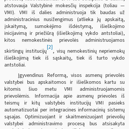
atstovauja Valstybinė mokesčių inspekcija (toliau —
VMI). VMI iš dalies administruoja tik baudas už
administracinius nusižengimus (atlieka jų apskaitą,
įskaitymą, sumokėjimo išdėstymą, išieškojimo
inicijavimą ir priežiūrą (išieškojimą vykdo antstoliai),
kitos nemokestinės prievolės administruojamos
[2]
skirtingų institucijų
, visų nemokestinių nepriemokų
išieškojimą tiek iš sąskaitų, tiek iš turto vykdo
antstoliai.
Įgyvendinus Reformą, visos asmenų prievolės
valstybei bus apskaitomos ir išieškomos kartu su
kitomis šiuo metu VMI administruojamomis
prievolėmis. Informacija apie asmenų prievoles iš
teismų ir kitų valstybės institucijų VMI pasieks
automatizuotai per integracines informacinių sistemų
sąsajas. Optimizuojant ir skaitmenizuojant prievolių
valstybei administravimo procesą bus atsisakyta