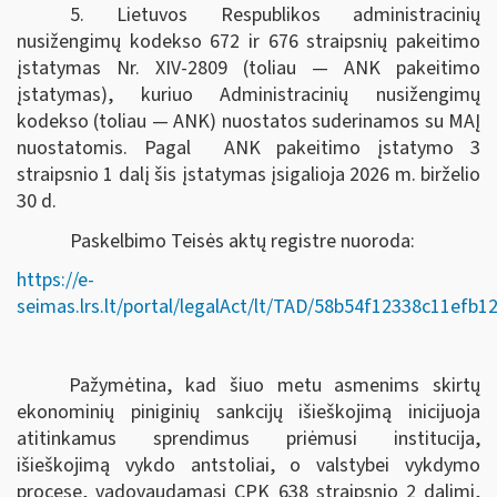
5. Lietuvos Respublikos administracinių
nusižengimų kodekso 672 ir 676 straipsnių pakeitimo
įstatymas Nr. XIV-2809 (toliau — ANK pakeitimo
įstatymas), kuriuo Administracinių nusižengimų
kodekso (toliau — ANK) nuostatos suderinamos su MAĮ
nuostatomis. Pagal ANK pakeitimo įstatymo 3
straipsnio 1 dalį šis įstatymas įsigalioja 2026 m. birželio
30 d.
Paskelbimo Teisės aktų registre nuoroda:
https://e-
seimas.lrs.lt/portal/legalAct/lt/TAD/58b54f12338c11efb
Pažymėtina, kad šiuo metu asmenims skirtų
ekonominių piniginių sankcijų išieškojimą inicijuoja
atitinkamus sprendimus priėmusi institucija,
išieškojimą vykdo antstoliai, o valstybei vykdymo
procese, vadovaudamasi CPK 638 straipsnio 2 dalimi,