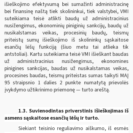
išieškojimo efektyvumą bei sumažinti administracinę
bei finansinę naštą tiek skolininkui, tiek valstybei, VMI
suteikiama teisė atlikti baudų už administracinius
nusižengimus, ekonominių piniginių sankcijų, baudų už
nusikalstamas veikas, procesinių baudų, teismų
priteistų sumų išieškojimo iš skolininkų sąskaitose
esančių lėšų funkciją (šiuo metu tai atlieka tik
antstoliai). Kartu suteikiama teisė VMI išieškant baudas
už administracinius nusižengimus, ekonomines
pinigines sankcijas, baudas už nusikalstamas veikas,
procesines baudas, teismų priteistas sumas taikyti MAĮ
95 straipsnio 1 dalies 2 punkte numatytą prievolės
įvykdymo užtikrinimo priemonę — turto areštą.
1.3. Suvienodintas p
riverstinis išieškojimas iš
asmens sąskaitose esančių lėšų ir turto.
Siekiant teisinio reguliavimo aiškumo, iš esmės