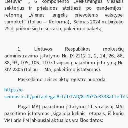
Lietuva“
, 6 komponento „Veiksmingas viešasis
sektorius ir prielaidos atsitiesti po pandemijos“
reformą „Vienas langelis prievolėms valstybei
sumokėti“ (toliau — Reforma), Seimas
2024 m. birželio
25 d.
priėmė šių teisės aktų pakeitimo paketą:
1. Lietuvos Respublikos mokesčių
administravimo įstatymo Nr. IX-2112 1, 2, 14, 26, 86,
88, 93, 105, 106, 110 straipsnių pakeitimo įstatymą Nr.
XIV-2805 (toliau — MAĮ pakeitimo įstatymas).
Paskelbimo Teisės aktų registre nuoroda:
https://e-
seimas.lrs.lt/portal/legalAct/lt/TAD/8c7b77e3338a11efb
Pagal MAĮ pakeitimo įstatymo 11 straipsnį MAĮ
pakeitimo įstatymas įsigalioja keliais etapais, iš kurių
VMI prie FM labiausiai aktualios yra šios datos: