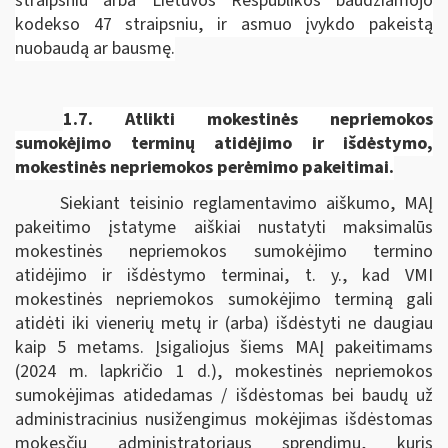
straipsniu arba Lietuvos Respublikos baudžiamojo
kodekso 47 straipsniu, ir asmuo įvykdo pakeistą
nuobaudą ar bausmę.
1.7.
Atlikti mokestinės nepriemokos
sumokėjimo terminų atidėjimo ir išdėstymo,
mokestinės nepriemokos perėmimo pakeitimai.
Siekiant teisinio reglamentavimo aiškumo, MAĮ
pakeitimo įstatyme aiškiai nustatyti maksimalūs
mokestinės nepriemokos sumokėjimo termino
atidėjimo ir išdėstymo terminai, t. y., kad VMI
mokestinės nepriemokos sumokėjimo terminą gali
atidėti iki vienerių metų ir (arba) išdėstyti ne daugiau
kaip 5 metams. Įsigaliojus šiems MAĮ pakeitimams
(2024 m. lapkričio 1 d.), mokestinės nepriemokos
sumokėjimas atidedamas / išdėstomas bei baudų už
administracinius nusižengimus mokėjimas išdėstomas
mokesčių administratoriaus sprendimu, kuris