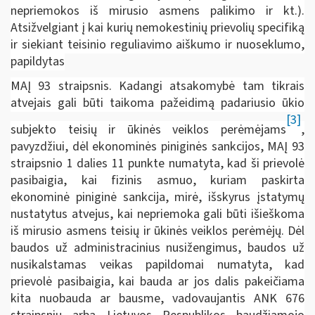
nepriemokos iš mirusio asmens palikimo ir kt.).
Atsižvelgiant į kai kurių nemokestinių prievolių specifiką
ir siekiant teisinio reguliavimo aiškumo ir nuoseklumo,
papildytas
MAĮ 93 straipsnis. Kadangi atsakomybė tam tikrais
atvejais gali būti taikoma pažeidimą padariusio ūkio
[3]
subjekto teisių ir ūkinės veiklos perėmėjams
,
pavyzdžiui, dėl ekonominės piniginės sankcijos, MAĮ 93
straipsnio 1 dalies 11 punkte numatyta, kad ši prievolė
pasibaigia, kai fizinis asmuo, kuriam paskirta
ekonominė piniginė sankcija, mirė, išskyrus įstatymų
nustatytus atvejus, kai nepriemoka gali būti išieškoma
iš mirusio asmens teisių ir ūkinės veiklos perėmėjų. Dėl
baudos už administracinius nusižengimus, baudos už
nusikalstamas veikas papildomai numatyta, kad
prievolė pasibaigia, kai bauda ar jos dalis pakeičiama
kita nuobauda ar bausme, vadovaujantis ANK 676