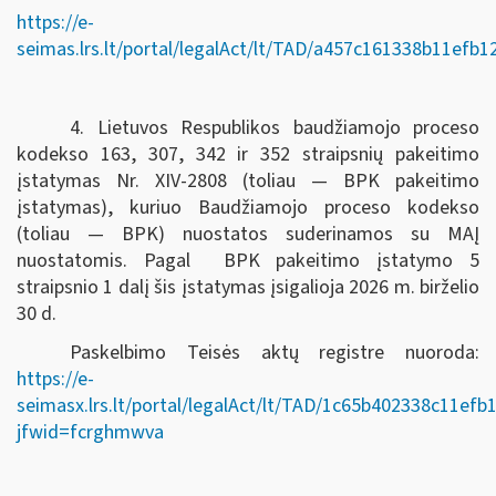
https://e-
seimas.lrs.lt/portal/legalAct/lt/TAD/a457c161338b11efb
4. Lietuvos Respublikos baudžiamojo proceso
kodekso 163, 307, 342 ir 352 straipsnių pakeitimo
įstatymas Nr. XIV-2808 (toliau — BPK pakeitimo
įstatymas), kuriuo Baudžiamojo proceso kodekso
(toliau — BPK) nuostatos suderinamos su MAĮ
nuostatomis. Pagal BPK pakeitimo įstatymo 5
straipsnio 1 dalį šis įstatymas įsigalioja 2026 m. birželio
30 d.
Paskelbimo Teisės aktų registre nuoroda:
https://e-
seimasx.lrs.lt/portal/legalAct/lt/TAD/1c65b402338c11ef
jfwid=fcrghmwva