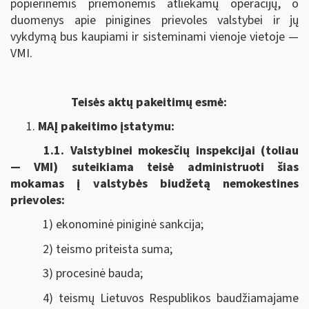
popierinėmis priemonėmis atliekamų operacijų, o
duomenys apie pinigines prievoles valstybei ir jų
vykdymą bus kaupiami ir sisteminami vienoje vietoje —
VMI.
Teisės aktų pakeitimų esmė:
MAĮ pakeitimo įstatymu:
1.1.
Valstybinei mokesčių inspekcijai (toliau
— VMI) suteikiama
teisė administruoti šias
mokamas į valstybės biudžetą nemokestines
prievoles:
1) ekonominė piniginė sankcija;
2) teismo priteista suma;
3) procesinė bauda;
4) teismų Lietuvos Respublikos baudžiamajame