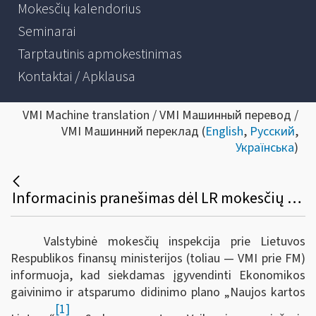
Mokesčių kalendorius
Seminarai
Tarptautinis apmokestinimas
Kontaktai / Apklausa
VMI Machine translation / VMI Машинный перевод /
VMI Машинний переклад (
English
,
Русский
,
Українська
)
Informacinis pranešimas dėl LR mokesčių administravimo įstatymo ir kitų teisės aktų pakeitimo
Valstybinė mokesčių inspekcija prie Lietuvos
Respublikos finansų ministerijos (toliau — VMI prie FM)
informuoja, kad s
iekdamas įgyvendinti Ekonomikos
gaivinimo ir atsparumo didinimo plano „Naujos kartos
[1]