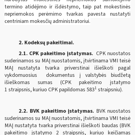
termino atidėjimo ir išdėstymo, taip pat mokestinės
nepriemokos perėmimo tvarkas pavesta nustatyti
centriniam mokesčių administratoriui.
2. Kodeksų pakeitimai.
2.1. CPK pakeitimo įstatymas
.
CPK nuostatos
suderinamos su MAĮ nuostatomis, įtvirtinama VMI teisė
MAĮ nustatyta tvarka priverstinai išieškoti pagal
vykdomuosius dokumentus į valstybės biudžetą
išieškomas sumas (CPK pakeitimo įstatymo
1
1 straipsnis, kuriuo CPK papildomas 583
straipsniu).
2.2. BVK pakeitimo įstatymas.
BVK nuostatos
suderinamos su MAĮ nuostatomis, įtvirtinama VMI teisė
MAĮ nustatyta tvarka priverstinai išieškoti baudas (BVK
pakeitimo įstatymo 2 straipsnis, kuriuo keičiamas