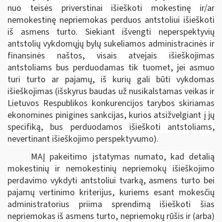
nuo teisės priverstinai išieškoti mokestinę ir/ar
nemokestinę nepriemokas perduos antstoliui išieškoti
iš asmens turto. Siekiant išvengti neperspektyvių
antstolių vykdomųjų bylų sukeliamos administracinės ir
finansinės naštos, visais atvejais išieškojimas
antstoliams bus perduodamas tik tuomet, jei asmuo
turi turto ar pajamų, iš kurių gali būti vykdomas
išieškojimas (išskyrus baudas už nusikalstamas veikas ir
Lietuvos Respublikos konkurencijos tarybos skiriamas
ekonomines pinigines sankcijas, kurios atsižvelgiant į jų
specifiką, bus perduodamos išieškoti antstoliams,
nevertinant išieškojimo perspektyvumo).
MAĮ pakeitimo įstatymas numato, kad detalią
mokestinių ir nemokestinių nepriemokų išieškojimo
perdavimo vykdyti antstoliui tvarką, asmens turto bei
pajamų vertinimo kriterijus, kuriems esant mokesčių
administratorius priima sprendimą išieškoti šias
nepriemokas iš asmens turto, nepriemokų rūšis ir (arba)