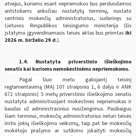
atvejus, kuriems esant nepriemokos bus perduodamos
antstoliams anksčiau nustatytų terminų, nustato
centrinis mokesčių administratorius, suderinęs su
Lietuvos Respublikos teisingumo ministerija
(šis
įstatymo įgyvendinamasis teisės aktas bus priimtas
iki
2026 m. birželio 29 d.
).
1.4. Nustatyta priverstinio išieškojimo
senatis kai kurioms nemokestinėms nepriemokoms.
Pagal šiuo metu galiojantį teisinį
reglamentavimą (MAĮ 107 straipsnio 1, 6 dalys ir ANK
672 straipsnis) 5 metų priverstinio išieškojimo senatis
nustatyta administruojant mokestines nepriemokas ir
baudas už administracinius nusižengimus. Pasibaigus
šiam terminui, mokesčių administratorius neturi teisės
imtis jokių išieškojimo veiksmų, taip pat be mokesčių
mokėtojo prašymo ar sutikimo įskaityti mokesčių