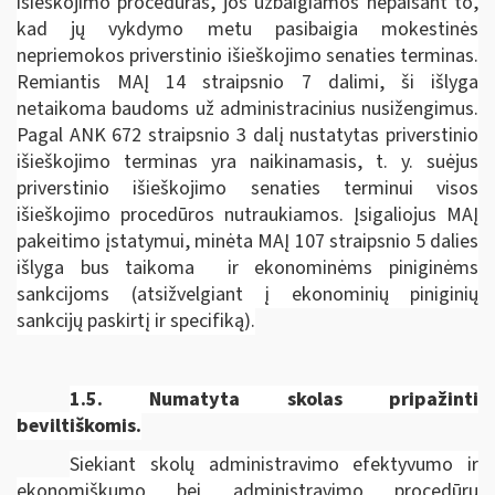
išieškojimo procedūras, jos užbaigiamos nepaisant to,
kad jų vykdymo metu pasibaigia mokestinės
nepriemokos priverstinio išieškojimo senaties terminas.
Remiantis MAĮ 14 straipsnio 7 dalimi, ši išlyga
netaikoma baudoms už administracinius nusižengimus.
Pagal ANK 672 straipsnio 3 dalį nustatytas priverstinio
išieškojimo terminas yra naikinamasis, t. y. suėjus
priverstinio išieškojimo senaties terminui visos
išieškojimo procedūros nutraukiamos. Įsigaliojus MAĮ
pakeitimo įstatymui, minėta MAĮ 107 straipsnio 5 dalies
išlyga bus taikoma ir ekonominėms piniginėms
sankcijoms (atsižvelgiant į ekonominių piniginių
sankcijų paskirtį ir specifiką).
1.5.
Numatyta skolas pripažinti
beviltiškomis.
Siekiant skolų administravimo efektyvumo ir
ekonomiškumo bei administravimo procedūrų