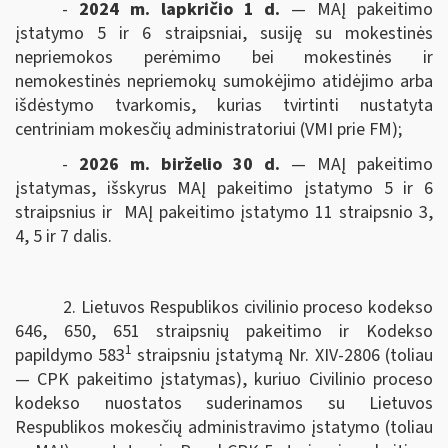
-
2024 m. lapkričio 1 d.
— MAĮ pakeitimo
įstatymo 5 ir 6 straipsniai, susiję su mokestinės
nepriemokos perėmimo bei mokestinės ir
nemokestinės nepriemokų sumokėjimo atidėjimo arba
išdėstymo tvarkomis, kurias tvirtinti nustatyta
centriniam mokesčių administratoriui (VMI prie FM);
-
2026 m. birželio 30 d.
— MAĮ pakeitimo
įstatymas, išskyrus MAĮ pakeitimo įstatymo 5 ir 6
straipsnius ir MAĮ pakeitimo įstatymo 11 straipsnio 3,
4, 5 ir 7 dalis.
2. Lietuvos Respublikos civilinio proceso kodekso
646, 650, 651 straipsnių pakeitimo ir Kodekso
1
papildymo 583
straipsniu įstatymą Nr. XIV-2806 (toliau
— CPK pakeitimo įstatymas), kuriuo Civilinio proceso
kodekso nuostatos suderinamos su Lietuvos
Respublikos mokesčių administravimo įstatymo (toliau