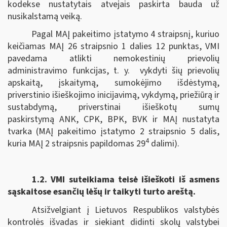
kodekse nustatytais atvejais paskirta bauda už
nusikalstamą veiką.
Pagal MAĮ pakeitimo įstatymo 4 straipsnį, kuriuo
keičiamas MAĮ 26 straipsnio 1 dalies 12 punktas, VMI
pavedama atlikti nemokestinių prievolių
administravimo funkcijas, t. y. vykdyti šių prievolių
apskaitą, įskaitymą, sumokėjimo išdėstymą,
priverstinio išieškojimo inicijavimą, vykdymą, priežiūrą ir
sustabdymą, priverstinai išieškotų sumų
paskirstymą ANK, CPK, BPK, BVK ir MAĮ nustatyta
tvarka (MAĮ pakeitimo įstatymo 2 straipsnio 5 dalis,
4
kuria MAĮ 2 straipsnis papildomas 29
dalimi).
1.2.
VMI suteikiama teisė išieškoti iš asmens
sąskaitose esančių lėšų ir taikyti turto areštą.
Atsižvelgiant į Lietuvos Respublikos valstybės
kontrolės išvadas ir siekiant didinti skolų valstybei