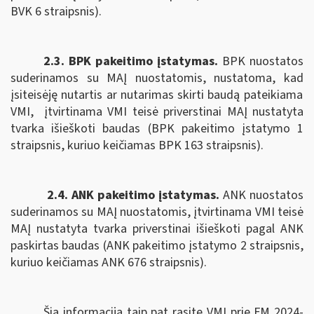
BVK 6 straipsnis).
2.3. BPK pakeitimo įstatymas.
B
PK nuostatos
suderinamos su MAĮ nuostatomis,
nustatoma, kad
įsiteisėję nutartis ar nutarimas skirti baudą pateikiama
VMI,
įtvirtinama VMI teisė priverstinai MAĮ nustatyta
tvarka išieškoti baudas (BPK pakeitimo įstatymo 1
straipsnis, kuriuo keičiamas BPK 163 straipsnis).
2.4. ANK pakeitimo įstatymas.
ANK nuostatos
suderinamos su MAĮ nuostatomis, įtvirtinama
VMI teisė
MAĮ nustatyta tvarka priverstinai išieškoti pagal
ANK
paskirtas baudas (ANK pakeitimo įstatymo 2 straipsnis,
kuriuo keičiamas ANK
676 straipsnis).
Šią informaciją taip pat rasite VMI prie FM 2024-