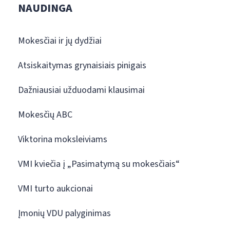
NAUDINGA
Mokesčiai ir jų dydžiai
Atsiskaitymas grynaisiais pinigais
Dažniausiai užduodami klausimai
Mokesčių ABC
Viktorina moksleiviams
VMI kviečia į „Pasimatymą su mokesčiais“
VMI turto aukcionai
Įmonių VDU palyginimas