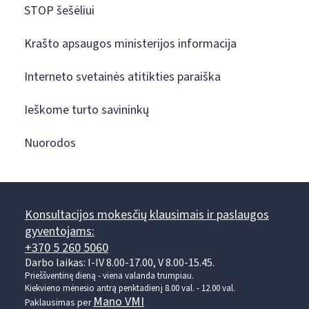
STOP šešėliui
Krašto apsaugos ministerijos informacija
Interneto svetainės atitikties paraiška
Ieškome turto savininkų
Nuorodos
Konsultacijos mokesčių klausimais ir paslaugos
gyventojams:
+370 5 260 5060
Darbo laikas: I-IV 8.00-17.00, V 8.00-15.45.
Prieššventinę dieną - viena valanda trumpiau.
Kiekvieno mėnesio antrą penktadienį 8.00 val. - 12.00 val.
Mano VMI
Paklausimas per