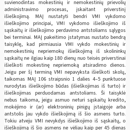
suvienodintas mokestinių ir nemokestinių prievolių
administravimo procesas, įskaitant priverstinį
išieškojimą. MAĮ nustatyti bendri VMI vykdomo
išieškojimo principai, VMI vykdomo išieškojimo iš
sąskaitų ir išieškojimo perdavimo antstoliams sąlygos
bei terminai. MAĮ pakeitimo įstatymas nustato bendrą
taisyklę, kad pirmiausia VMI vykdo mokestinių ir
nemokestinių nepriemokų išieškojimą iš skolininkų
sąskaitų ne ilgiau kaip 180 dienų nuo teisės priverstinai
išieškoti mokestinę nepriemoką atsiradimo dienos.
Jeigu per šį terminą VMI nepavyksta išieškoti skolų,
taikomas MAĮ 106 straipsnio 1 dalies 4–5 punktuose
nurodytas išieškojimo būdas (išieškojimas iš turto) ir
išieškojimas perduodamas antstoliams. Ši taisyklė
nebus taikoma, jeigu asmuo neturi sąskaitų kredito,
mokėjimo ir (ar) elektroninių pinigų įstaigoje arba
antstolis jau vykdo išieškojimą iš šio asmens turto.
Tokiu atveju VMI nevykdys išieškojimo iš sąskaitų, o
išieškojimą iš šio asmens ne vėliau kaip per 45 dienas