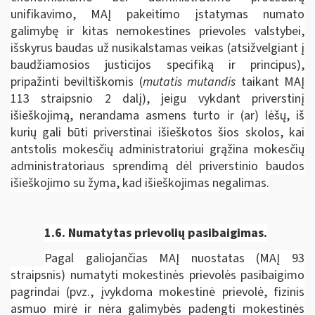
unifikavimo, MAĮ pakeitimo įstatymas numato
galimybę ir kitas nemokestines prievoles valstybei,
išskyrus baudas už nusikalstamas veikas (atsižvelgiant į
baudžiamosios justicijos specifiką ir principus),
pripažinti beviltiškomis (
mutatis mutandis
taikant MAĮ
113 straipsnio 2 dalį), jeigu vykdant priverstinį
išieškojimą, nerandama asmens turto ir (ar) lėšų, iš
kurių gali būti priverstinai išieškotos šios skolos, kai
antstolis mokesčių administratoriui grąžina mokesčių
administratoriaus sprendimą dėl priverstinio baudos
išieškojimo su žyma, kad išieškojimas negalimas.
1.6.
Numatytas prievolių pasibaigimas.
Pagal galiojančias MAĮ nuostatas (MAĮ 93
straipsnis) numatyti mokestinės prievolės pasibaigimo
pagrindai (pvz., įvykdoma mokestinė prievolė, fizinis
asmuo mirė ir nėra galimybės padengti mokestinės