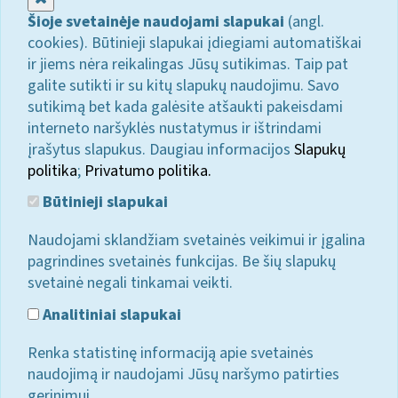
Šioje svetainėje naudojami slapukai
(angl.
cookies). Būtinieji slapukai įdiegiami automatiškai
ir jiems nėra reikalingas Jūsų sutikimas. Taip pat
galite sutikti ir su kitų slapukų naudojimu. Savo
sutikimą bet kada galėsite atšaukti pakeisdami
interneto naršyklės nustatymus ir ištrindami
įrašytus slapukus. Daugiau informacijos
Slapukų
politika
;
Privatumo politika.
Būtinieji slapukai
Naudojami sklandžiam svetainės veikimui ir įgalina
pagrindines svetainės funkcijas. Be šių slapukų
svetainė negali tinkamai veikti.
Analitiniai slapukai
Renka statistinę informaciją apie svetainės
naudojimą ir naudojami Jūsų naršymo patirties
gerinimui.