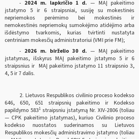
-
2024 m. lapkričio 1 d.
— MAĮ pakeitimo
įstatymo 5 ir 6 straipsniai, susiję su mokestinės
nepriemokos perėmimo bei mokestinės ir
nemokestinės nepriemokų sumokėjimo atidėjimo arba
išdėstymo tvarkomis, kurias tvirtinti nustatyta
centriniam mokesčių administratoriui (VMI prie FM);
-
2026 m. birželio 30 d.
— MAĮ pakeitimo
įstatymas, išskyrus MAĮ pakeitimo įstatymo 5 ir 6
straipsnius ir MAĮ pakeitimo įstatymo 11 straipsnio 3,
4, 5 ir 7 dalis.
2. Lietuvos Respublikos civilinio proceso kodekso
646, 650, 651 straipsnių pakeitimo ir Kodekso
1
papildymo 583
straipsniu įstatymą Nr. XIV-2806 (toliau
— CPK pakeitimo įstatymas), kuriuo Civilinio proceso
kodekso nuostatos suderinamos su Lietuvos
Respublikos mokesčių administravimo įstatymo (toliau