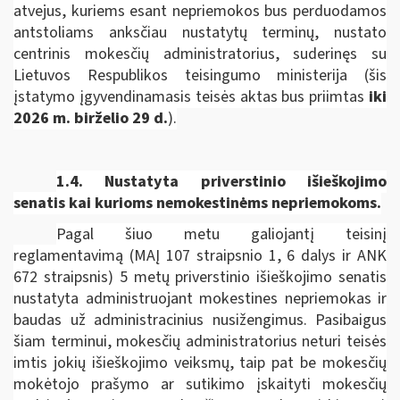
atvejus, kuriems esant nepriemokos bus perduodamos
antstoliams anksčiau nustatytų terminų, nustato
centrinis mokesčių administratorius, suderinęs su
Lietuvos Respublikos teisingumo ministerija
(šis
įstatymo įgyvendinamasis teisės aktas bus priimtas
iki
2026 m. birželio 29 d.
).
1.4. Nustatyta priverstinio išieškojimo
senatis kai kurioms nemokestinėms nepriemokoms.
Pagal šiuo metu galiojantį teisinį
reglamentavimą (MAĮ 107 straipsnio 1, 6 dalys ir ANK
672 straipsnis) 5 metų priverstinio išieškojimo senatis
nustatyta administruojant mokestines nepriemokas ir
baudas už administracinius nusižengimus. Pasibaigus
šiam terminui, mokesčių administratorius neturi teisės
imtis jokių išieškojimo veiksmų, taip pat be mokesčių
mokėtojo prašymo ar sutikimo įskaityti mokesčių