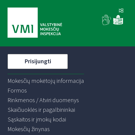
Prisijungti
Mokesčių mokėtojų informacija
Formos
Rinkmenos / Atviri duomenys
Skaičiuoklės ir pagalbininkai
Sąskaitos ir įmokų kodai
Mokesčių žinynas