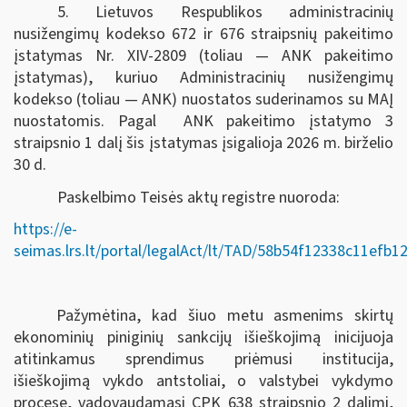
5. Lietuvos Respublikos administracinių
nusižengimų kodekso 672 ir 676 straipsnių pakeitimo
įstatymas Nr. XIV-2809 (toliau — ANK pakeitimo
įstatymas), kuriuo Administracinių nusižengimų
kodekso (toliau — ANK) nuostatos suderinamos su MAĮ
nuostatomis. Pagal ANK pakeitimo įstatymo 3
straipsnio 1 dalį šis įstatymas įsigalioja 2026 m. birželio
30 d.
Paskelbimo Teisės aktų registre nuoroda:
https://e-
seimas.lrs.lt/portal/legalAct/lt/TAD/58b54f12338c11efb
Pažymėtina, kad šiuo metu asmenims skirtų
ekonominių piniginių sankcijų išieškojimą inicijuoja
atitinkamus sprendimus priėmusi institucija,
išieškojimą vykdo antstoliai, o valstybei vykdymo
procese, vadovaudamasi CPK 638 straipsnio 2 dalimi,