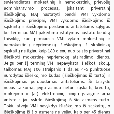
suvienodintas mokestinių ir nemokestinių prievolių
administravimo procesas, įskaitant priverstinį
išieškojimą. MAĮ nustatyti bendri VMI vykdomo
išieškojimo principai, VMI vykdomo išieškojimo iš
sąskaitų ir išieškojimo perdavimo antstoliams sąlygos
bei terminai. MAĮ pakeitimo įstatymas nustato bendrą
taisyklę, kad pirmiausia VMI vykdo mokestinių ir
nemokestinių nepriemokų išieškojimą iš skolininkų
sąskaitų ne ilgiau kaip 180 dienų nuo teisės priverstinai
išieškoti mokestinę nepriemoką atsiradimo dienos.
Jeigu per šį terminą VMI nepavyksta išieškoti skolų,
taikomas MAĮ 106 straipsnio 1 dalies 4–5 punktuose
nurodytas išieškojimo būdas (išieškojimas iš turto) ir
išieškojimas perduodamas antstoliams. Ši taisyklė
nebus taikoma, jeigu asmuo neturi sąskaitų kredito,
mokėjimo ir (ar) elektroninių pinigų įstaigoje arba
antstolis jau vykdo išieškojimą iš šio asmens turto.
Tokiu atveju VMI nevykdys išieškojimo iš sąskaitų, o
išieškojimą iš šio asmens ne vėliau kaip per 45 dienas