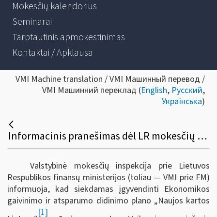
Mokesčių kalendorius
Seminarai
Tarptautinis apmokestinimas
Kontaktai / Apklausa
VMI Machine translation / VMI Машинный перевод /
VMI Машинний переклад (
English
,
Русский
,
Українська
)
Informacinis pranešimas dėl LR mokesčių administravimo įstatymo ir kitų teisės aktų pakeitimo
Valstybinė mokesčių inspekcija prie Lietuvos
Respublikos finansų ministerijos (toliau — VMI prie FM)
informuoja, kad s
iekdamas įgyvendinti Ekonomikos
gaivinimo ir atsparumo didinimo plano „Naujos kartos
[1]