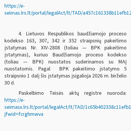
https://e-
seimas.lrs.lt/portal/legalAct/lt/TAD/a457c161338b11efb
4. Lietuvos Respublikos baudžiamojo proceso
kodekso 163, 307, 342 ir 352 straipsnių pakeitimo
įstatymas Nr. XIV-2808 (toliau — BPK pakeitimo
įstatymas), kuriuo Baudžiamojo proceso kodekso
(toliau — BPK) nuostatos suderinamos su MAĮ
nuostatomis. Pagal BPK pakeitimo įstatymo 5
straipsnio 1 dalį šis įstatymas įsigalioja 2026 m. birželio
30 d.
Paskelbimo Teisės aktų registre nuoroda:
https://e-
seimasx.lrs.lt/portal/legalAct/lt/TAD/1c65b402338c11ef
jfwid=fcrghmwva