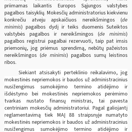
priimamas laikantis Europos Sąjungos valstybes
pagalbos taisyklių. Mokesčių administratorius kiekvienu
konkrečiu atveju apskaičiuos nereikšmingos (
de
minimis
) pagalbos dydį ir teiks duomenis Suteiktos
valstybės pagalbos ir nereikšmingos (
de minimis
)
pagalbos registrui pagalbai rezervuoti, taip pat imsis
priemonių, jog priėmus sprendimą, nebūtų pažeistos
nereikšmingos (
de minimis
) pagalbos sumų leistinos
ribos.
Siekiant atsisakyti perteklinio reikalavimo, jog
mokestinės nepriemokos ir baudos už administracinius
nusižengimus sumokėjimo termino atidėjimo ir
išdėstymo bei mokestinės nepriemokos perėmimo
tvarkas nustato finansų ministras, tai pavesta
centriniam mokesčių administratoriui. Pagal galiojantį
reglamentavimą tiek MAĮ 88 straipsnyje numatyto
mokestinės nepriemokos ir baudos už administracinius
nusižengimus sumokėjimo termino atidėjimo ir