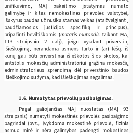
unifikavimo, MAĮ pakeitimo įstatymas numato
galimybę ir kitas nemokestines prievoles valstybei,
išskyrus baudas už nusikalstamas veikas (atsižvelgiant į
baudžiamosios justicijos specifiką ir principus),
pripažinti beviltiškomis (
mutatis mutandis
taikant MAĮ
113 straipsnio 2 dalį), jeigu vykdant priverstinį
išieškojimą, nerandama asmens turto ir (ar) lėšų, iš
kurių gali būti priverstinai išieškotos šios skolos, kai
antstolis mokesčių administratoriui grąžina mokesčių
administratoriaus sprendimą dėl priverstinio baudos
išieškojimo su žyma, kad išieškojimas negalimas.
1.6.
Numatytas prievolių pasibaigimas.
Pagal galiojančias MAĮ nuostatas (MAĮ 93
straipsnis) numatyti mokestinės prievolės pasibaigimo
pagrindai (pvz., įvykdoma mokestinė prievolė, fizinis
asmuo mirė ir nėra galimybės padengti mokestinės