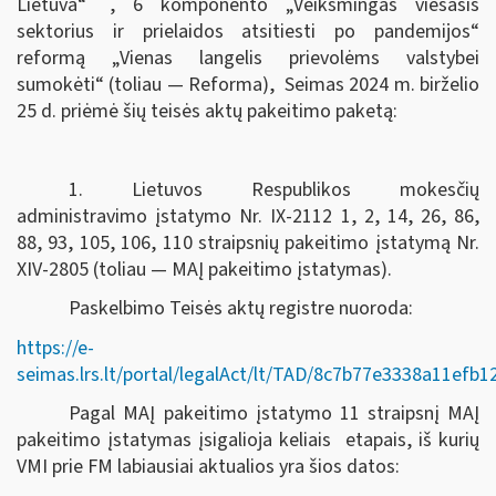
Lietuva“
, 6 komponento „Veiksmingas viešasis
sektorius ir prielaidos atsitiesti po pandemijos“
reformą „Vienas langelis prievolėms valstybei
sumokėti“ (toliau — Reforma), Seimas
2024 m. birželio
25 d.
priėmė šių teisės aktų pakeitimo paketą:
1. Lietuvos Respublikos mokesčių
administravimo įstatymo Nr. IX-2112 1, 2, 14, 26, 86,
88, 93, 105, 106, 110 straipsnių pakeitimo įstatymą Nr.
XIV-2805 (toliau — MAĮ pakeitimo įstatymas).
Paskelbimo Teisės aktų registre nuoroda:
https://e-
seimas.lrs.lt/portal/legalAct/lt/TAD/8c7b77e3338a11efb
Pagal MAĮ pakeitimo įstatymo 11 straipsnį MAĮ
pakeitimo įstatymas įsigalioja keliais etapais, iš kurių
VMI prie FM labiausiai aktualios yra šios datos: