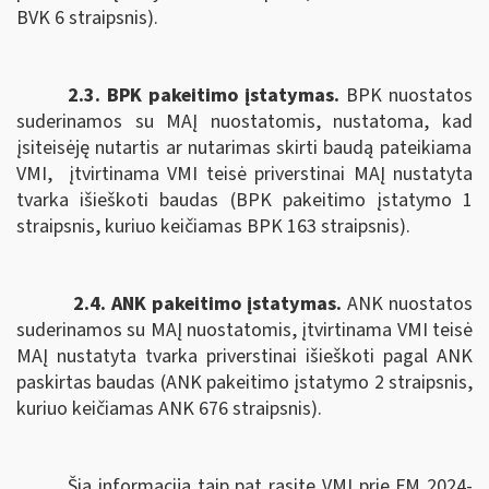
BVK 6 straipsnis).
2.3. BPK pakeitimo įstatymas.
B
PK nuostatos
suderinamos su MAĮ nuostatomis,
nustatoma, kad
įsiteisėję nutartis ar nutarimas skirti baudą pateikiama
VMI,
įtvirtinama VMI teisė priverstinai MAĮ nustatyta
tvarka išieškoti baudas (BPK pakeitimo įstatymo 1
straipsnis, kuriuo keičiamas BPK 163 straipsnis).
2.4. ANK pakeitimo įstatymas.
ANK nuostatos
suderinamos su MAĮ nuostatomis, įtvirtinama
VMI teisė
MAĮ nustatyta tvarka priverstinai išieškoti pagal
ANK
paskirtas baudas (ANK pakeitimo įstatymo 2 straipsnis,
kuriuo keičiamas ANK
676 straipsnis).
Šią informaciją taip pat rasite VMI prie FM 2024-