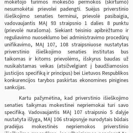
mokėtojo turimos mokesčio permokos (skirtumo)
nesumokėtai prievolei padengti. Suėjus priverstinio
išieškojimo senaties terminui, prievolė pasibaigia,
vadovaujantis MAĮ 93 straipsnio 1 dalies 8 punktu
(prievolė nurašoma). Siekiant teisinio apibrėžtumo ir
reguliavimo nuoseklumo bei administravimo procedūrų
unifikavimo, MAĮ 107, 108 straipsniuose nustatytas
priverstinio išieškojimo senaties institutas bus
taikomas ir kitoms prievolėms, išskyrus baudas už
nusikalstamas veikas (atsižvelgiant į baudžiamosios
justicijos specifiką ir principus) bei Lietuvos Respublikos
konkurencijos tarybos paskirtas ekonomines pinigines
sankcijas.
Kartu pažymėtina, kad priverstinio išieškojimo
senaties taikymas mokestinei nepriemokai turi savo
specifiką. Vadovaujantis MAĮ 107 straipsnio 5 dalyje
nustatyta išlyga, MAĮ 106 straipsnyje nurodytais būdais
pradėjus mokestinės nepriemokos priverstinio