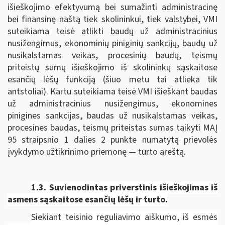
išieškojimo efektyvumą bei sumažinti administracinę
bei finansinę naštą tiek skolininkui, tiek valstybei, VMI
suteikiama teisė atlikti baudų už administracinius
nusižengimus, ekonominių piniginių sankcijų, baudų už
nusikalstamas veikas, procesinių baudų, teismų
priteistų sumų išieškojimo iš skolininkų sąskaitose
esančių lėšų funkciją (šiuo metu tai atlieka tik
antstoliai). Kartu suteikiama teisė VMI išieškant baudas
už administracinius nusižengimus, ekonomines
pinigines sankcijas, baudas už nusikalstamas veikas,
procesines baudas, teismų priteistas sumas taikyti MAĮ
95 straipsnio 1 dalies 2 punkte numatytą prievolės
įvykdymo užtikrinimo priemonę — turto areštą.
1.3. Suvienodintas p
riverstinis išieškojimas iš
asmens sąskaitose esančių lėšų ir turto.
Siekiant teisinio reguliavimo aiškumo, iš esmės