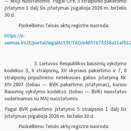
— MAĮ) nuostatomis. Pagal CPK 5 straipsnio pakeitimo
įstatymo 1 dalį šis įstatymas įsigalioja 2026 m. birželio
30 d.
Paskelbimo Teisės aktų registre nuoroda:
https://e-
seimas.lrs.lt/portal/legalAct/lt/TAD/e4857673338a11efb
3. Lietuvos Respublikos bausmių vykdymo
kodekso 3, 6 straipsnių, XII skyriaus pakeitimo ir 7, 8
straipsnių pripažinimo netekusiais galios įstatymą Nr.
XIV-2807 (toliau — BVK pakeitimo įstatymas), kuriuo
Bausmių vykdymo kodekso (toliau — BVK) nuostatos
suderinamos su MAĮ nuostatomis.
Pagal BVK pakeitimo įstatymo 5 straipsnio 1 dalį šis
įstatymas įsigalioja 2026 m. birželio 30 d.
Paskelbimo Teisės aktų registre nuoroda: