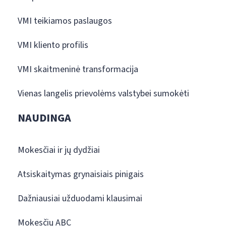
VMI teikiamos paslaugos
VMI kliento profilis
VMI skaitmeninė transformacija
Vienas langelis prievolėms valstybei sumokėti
NAUDINGA
Mokesčiai ir jų dydžiai
Atsiskaitymas grynaisiais pinigais
Dažniausiai užduodami klausimai
Mokesčių ABC