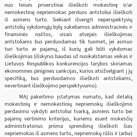
nuo teisės priverstinai išieškoti mokestinę ir/ar
nemokestinę nepriemokas perduos antstoliui išieškoti
iš asmens turto. Siekiant išvengti neperspektyvių
antstolių vykdomųjų bylų sukeliamos administracinės ir
finansinės naštos, visais atvejais išieškojimas
antstoliams bus perduodamas tik tuomet, jei asmuo
turi turto ar pajamų, iš kurių gali būti vykdomas
išieškojimas (išskyrus baudas už nusikalstamas veikas ir
Lietuvos Respublikos konkurencijos tarybos skiriamas
ekonomines pinigines sankcijas, kurios atsižvelgiant į jų
specifiką, bus perduodamos išieškoti antstoliams,
nevertinant išieškojimo perspektyvumo).
MAĮ pakeitimo įstatymas numato, kad detalią
mokestinių ir nemokestinių nepriemokų išieškojimo
perdavimo vykdyti antstoliui tvarką, asmens turto bei
pajamų vertinimo kriterijus, kuriems esant mokesčių
administratorius priima sprendimą išieškoti šias
nepriemokas iš asmens turto, nepriemokų rūšis ir (arba)