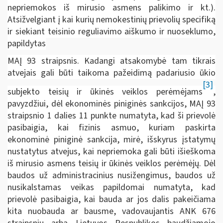
nepriemokos iš mirusio asmens palikimo ir kt.).
Atsižvelgiant į kai kurių nemokestinių prievolių specifiką
ir siekiant teisinio reguliavimo aiškumo ir nuoseklumo,
papildytas
MAĮ 93 straipsnis. Kadangi atsakomybė tam tikrais
atvejais gali būti taikoma pažeidimą padariusio ūkio
[3]
subjekto teisių ir ūkinės veiklos perėmėjams
,
pavyzdžiui, dėl ekonominės piniginės sankcijos, MAĮ 93
straipsnio 1 dalies 11 punkte numatyta, kad ši prievolė
pasibaigia, kai fizinis asmuo, kuriam paskirta
ekonominė piniginė sankcija, mirė, išskyrus įstatymų
nustatytus atvejus, kai nepriemoka gali būti išieškoma
iš mirusio asmens teisių ir ūkinės veiklos perėmėjų. Dėl
baudos už administracinius nusižengimus, baudos už
nusikalstamas veikas papildomai numatyta, kad
prievolė pasibaigia, kai bauda ar jos dalis pakeičiama
kita nuobauda ar bausme, vadovaujantis ANK 676