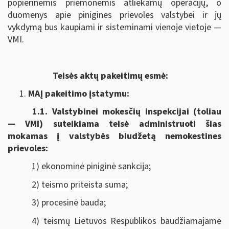
popierinėmis priemonėmis atliekamų operacijų, o
duomenys apie pinigines prievoles valstybei ir jų
vykdymą bus kaupiami ir sisteminami vienoje vietoje —
VMI.
Teisės aktų pakeitimų esmė:
MAĮ pakeitimo įstatymu:
1.1.
Valstybinei mokesčių inspekcijai (toliau
— VMI) suteikiama
teisė administruoti šias
mokamas į valstybės biudžetą nemokestines
prievoles:
1) ekonominė piniginė sankcija;
2) teismo priteista suma;
3) procesinė bauda;
4) teismų Lietuvos Respublikos baudžiamajame