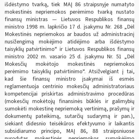
išdėstymo tvarką, tiek MAĮ 86 straipsnyje numatyto
mokestinės nepriemokos perėmimo tvarką nustato
finansų ministras — Lietuvos Respublikos finansų
ministro 1998 m. lapkričio 17 d. įsakymu Nr. 268 „Dėl
Mokestinės nepriemokos ar baudos už administracinį
nusižengimą mokėjimo atidėjimo arba išdėstymo
taisyklių patvirtinimo“ ir Lietuvos Respublikos finansų
ministro 2002 m. vasario 25 d. įsakymu Nr. 51 „Dėl
Mokesčių mokėtojo mokestinės nepriemokos
perėmimo taisyklių patvirtinimo“. Atsižvelgiant į tai,
kad šie finansų ministro įsakymai iš esmės
reglamentuoja centrinio mokesčių administratoriaus
kompetencijai priskirtas administravimo procedūras
(mokesčių mokėtojų finansinės būklės ir galimybių
sumokėti mokestinę nepriemoką vertinimą, prašymų ir
dokumentų pateikimą, sutarčių sudarymą ir pan.),
siekiant didesnio teisėkūros efektyvumo ir laikantis
subsidiarumo principo, MAĮ 86, 88 straipsniuose
nurodytas mokestinės nepriemokos sumokėjimo