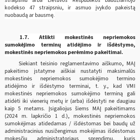
straipsniu arba Lietuvos Respublikos baudžiamojo
kodekso 47 straipsniu, ir asmuo įvykdo pakeistą
nuobaudą ar bausmę.
1.7.
Atlikti mokestinės nepriemokos
sumokėjimo terminų atidėjimo ir išdėstymo,
mokestinės nepriemokos perėmimo pakeitimai.
Siekiant teisinio reglamentavimo aiškumo, MAĮ
pakeitimo įstatyme aiškiai nustatyti maksimalūs
mokestinės nepriemokos sumokėjimo termino
atidėjimo ir išdėstymo terminai, t. y., kad VMI
mokestinės nepriemokos sumokėjimo terminą gali
atidėti iki vienerių metų ir (arba) išdėstyti ne daugiau
kaip 5 metams. Įsigaliojus šiems MAĮ pakeitimams
(2024 m. lapkričio 1 d.), mokestinės nepriemokos
sumokėjimas atidedamas / išdėstomas bei baudų už
administracinius nusižengimus mokėjimas išdėstomas
mokesčių administratoriaus sprendimu, kuris