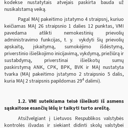
kodekse nustatytais atvejais paskirta bauda už
nusikalstamą veiką.
Pagal MAĮ pakeitimo įstatymo 4 straipsnį, kuriuo
keičiamas MAĮ 26 straipsnio 1 dalies 12 punktas, VMI
pavedama atlikti nemokestinių prievolių
administravimo funkcijas, t. y. vykdyti šių prievolių
apskaitą, įskaitymą, sumokėjimo išdėstymą,
priverstinio išieškojimo inicijavimą, vykdymą, priežiūrą ir
sustabdymą, priverstinai išieškotų sumų
paskirstymą ANK, CPK, BPK, BVK ir MAĮ nustatyta
tvarka (MAĮ pakeitimo įstatymo 2 straipsnio 5 dalis,
4
kuria MAĮ 2 straipsnis papildomas 29
dalimi).
1.2.
VMI suteikiama teisė išieškoti iš asmens
sąskaitose esančių lėšų ir taikyti turto areštą.
Atsižvelgiant į Lietuvos Respublikos valstybės
kontrolės išvadas ir siekiant didinti skolų valstybei