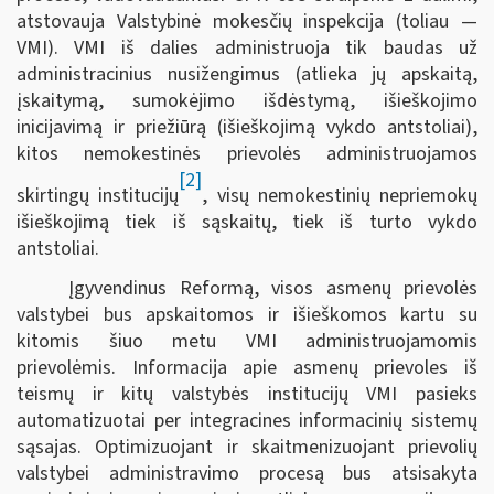
atstovauja Valstybinė mokesčių inspekcija (toliau —
VMI). VMI iš dalies administruoja tik baudas už
administracinius nusižengimus (atlieka jų apskaitą,
įskaitymą, sumokėjimo išdėstymą, išieškojimo
inicijavimą ir priežiūrą (išieškojimą vykdo antstoliai),
kitos nemokestinės prievolės administruojamos
[2]
skirtingų institucijų
, visų nemokestinių nepriemokų
išieškojimą tiek iš sąskaitų, tiek iš turto vykdo
antstoliai.
Įgyvendinus Reformą, visos asmenų prievolės
valstybei bus apskaitomos ir išieškomos kartu su
kitomis šiuo metu VMI administruojamomis
prievolėmis. Informacija apie asmenų prievoles iš
teismų ir kitų valstybės institucijų VMI pasieks
automatizuotai per integracines informacinių sistemų
sąsajas. Optimizuojant ir skaitmenizuojant prievolių
valstybei administravimo procesą bus atsisakyta