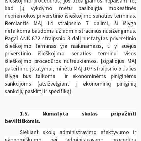
išieškojimo procedūras, jos užbaigiamos nepaisant to,
kad jų vykdymo metu pasibaigia mokestinės
nepriemokos priverstinio išieškojimo senaties terminas.
Remiantis MAĮ 14 straipsnio 7 dalimi, ši išlyga
netaikoma baudoms už administracinius nusižengimus.
Pagal ANK 672 straipsnio 3 dalį nustatytas priverstinio
išieškojimo terminas yra naikinamasis, t. y. suėjus
priverstinio išieškojimo senaties terminui visos
išieškojimo procedūros nutraukiamos. Įsigaliojus MAĮ
pakeitimo įstatymui, minėta MAĮ 107 straipsnio 5 dalies
išlyga bus taikoma ir ekonominėms piniginėms
sankcijoms (atsižvelgiant į ekonominių piniginių
sankcijų paskirtį ir specifiką).
1.5.
Numatyta skolas pripažinti
beviltiškomis.
Siekiant skolų administravimo efektyvumo ir
ekonomiškumo bei administravimo procedūrų