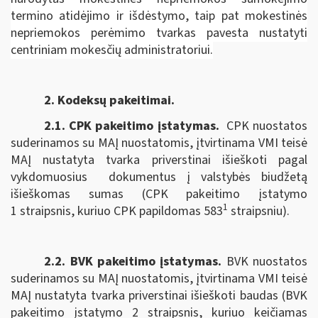
termino atidėjimo ir išdėstymo, taip pat mokestinės
nepriemokos perėmimo tvarkas pavesta nustatyti
centriniam mokesčių administratoriui.
2. Kodeksų pakeitimai.
2.1. CPK pakeitimo įstatymas
.
CPK nuostatos
suderinamos su MAĮ nuostatomis, įtvirtinama VMI teisė
MAĮ nustatyta tvarka priverstinai išieškoti pagal
vykdomuosius dokumentus į valstybės biudžetą
išieškomas sumas (CPK pakeitimo įstatymo
1
1 straipsnis, kuriuo CPK papildomas 583
straipsniu).
2.2. BVK pakeitimo įstatymas.
BVK nuostatos
suderinamos su MAĮ nuostatomis, įtvirtinama VMI teisė
MAĮ nustatyta tvarka priverstinai išieškoti baudas (BVK
pakeitimo įstatymo 2 straipsnis, kuriuo keičiamas