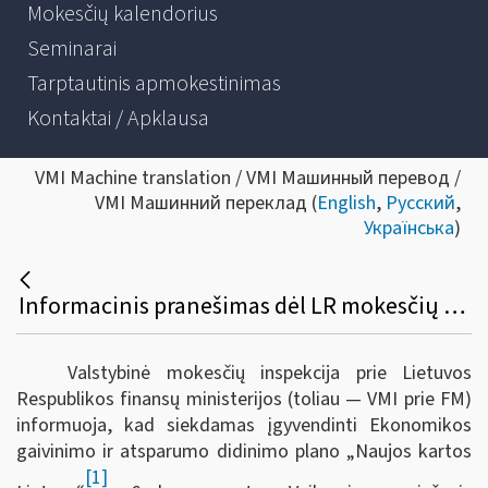
Mokesčių kalendorius
Seminarai
Tarptautinis apmokestinimas
Kontaktai / Apklausa
VMI Machine translation / VMI Машинный перевод /
VMI Машинний переклад (
English
,
Русский
,
Українська
)
Informacinis pranešimas dėl LR mokesčių administravimo įstatymo ir kitų teisės aktų pakeitimo
Valstybinė mokesčių inspekcija prie Lietuvos
Respublikos finansų ministerijos (toliau — VMI prie FM)
informuoja, kad s
iekdamas įgyvendinti Ekonomikos
gaivinimo ir atsparumo didinimo plano „Naujos kartos
[1]