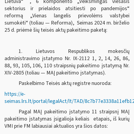
Lietuva“
, 6 komponento „Veiksmingas viešasis
sektorius ir prielaidos atsitiesti po pandemijos“
reformą „Vienas langelis prievolėms valstybei
sumokėti“ (toliau — Reforma), Seimas
2024 m. birželio
25 d.
priėmė šių teisės aktų pakeitimo paketą:
1. Lietuvos Respublikos mokesčių
administravimo įstatymo Nr. IX-2112 1, 2, 14, 26, 86,
88, 93, 105, 106, 110 straipsnių pakeitimo įstatymą Nr.
XIV-2805 (toliau — MAĮ pakeitimo įstatymas).
Paskelbimo Teisės aktų registre nuoroda:
https://e-
seimas.lrs.lt/portal/legalAct/lt/TAD/8c7b77e3338a11efb
Pagal MAĮ pakeitimo įstatymo 11 straipsnį MAĮ
pakeitimo įstatymas įsigalioja keliais etapais, iš kurių
VMI prie FM labiausiai aktualios yra šios datos: