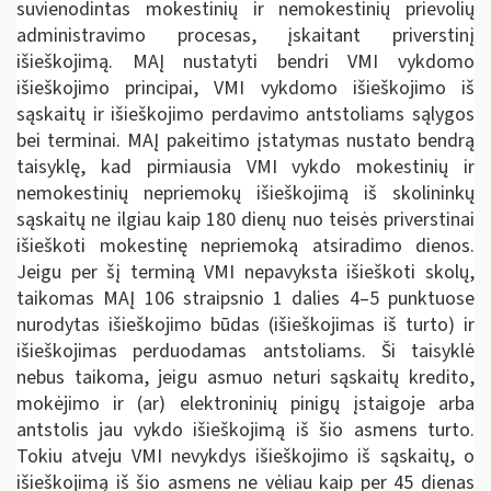
suvienodintas mokestinių ir nemokestinių prievolių
administravimo procesas, įskaitant priverstinį
išieškojimą. MAĮ nustatyti bendri VMI vykdomo
išieškojimo principai, VMI vykdomo išieškojimo iš
sąskaitų ir išieškojimo perdavimo antstoliams sąlygos
bei terminai. MAĮ pakeitimo įstatymas nustato bendrą
taisyklę, kad pirmiausia VMI vykdo mokestinių ir
nemokestinių nepriemokų išieškojimą iš skolininkų
sąskaitų ne ilgiau kaip 180 dienų nuo teisės priverstinai
išieškoti mokestinę nepriemoką atsiradimo dienos.
Jeigu per šį terminą VMI nepavyksta išieškoti skolų,
taikomas MAĮ 106 straipsnio 1 dalies 4–5 punktuose
nurodytas išieškojimo būdas (išieškojimas iš turto) ir
išieškojimas perduodamas antstoliams. Ši taisyklė
nebus taikoma, jeigu asmuo neturi sąskaitų kredito,
mokėjimo ir (ar) elektroninių pinigų įstaigoje arba
antstolis jau vykdo išieškojimą iš šio asmens turto.
Tokiu atveju VMI nevykdys išieškojimo iš sąskaitų, o
išieškojimą iš šio asmens ne vėliau kaip per 45 dienas