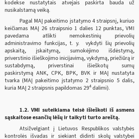
kodekse nustatytais atvejais paskirta bauda už
nusikalstamą veiką.
Pagal MAĮ pakeitimo įstatymo 4 straipsnį, kuriuo
keičiamas MAĮ 26 straipsnio 1 dalies 12 punktas, VMI
pavedama atlikti nemokestinių prievolių
administravimo funkcijas, t. y. vykdyti šių prievolių
apskaitą, įskaitymą, sumokėjimo išdėstymą,
priverstinio išieškojimo inicijavimą, vykdymą, priežiūrą ir
sustabdymą, priverstinai išieškotų sumų
paskirstymą ANK, CPK, BPK, BVK ir MAĮ nustatyta
tvarka (MAĮ pakeitimo įstatymo 2 straipsnio 5 dalis,
4
kuria MAĮ 2 straipsnis papildomas 29
dalimi).
1.2.
VMI suteikiama teisė išieškoti iš asmens
sąskaitose esančių lėšų ir taikyti turto areštą.
Atsižvelgiant į Lietuvos Respublikos valstybės
kontrolės išvadas ir siekiant didinti skolų valstybei