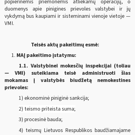
popierinėmis priemonėmis atliekamų operacijų, o
duomenys apie pinigines prievoles valstybei ir jų
vykdymą bus kaupiami ir sisteminami vienoje vietoje —
VMI.
Teisės aktų pakeitimų esmė:
MAĮ pakeitimo įstatymu:
1.1.
Valstybinei mokesčių inspekcijai (toliau
— VMI) suteikiama
teisė administruoti šias
mokamas į valstybės biudžetą nemokestines
prievoles:
1) ekonominė piniginė sankcija;
2) teismo priteista suma;
3) procesinė bauda;
4) teismų Lietuvos Respublikos baudžiamajame