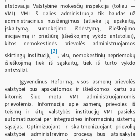
atstovauja Valstybinė mokesčių inspekcija (toliau —
VMI). VMI iš dalies administruoja tik baudas už
administracinius nusižengimus (atlieka jų apskaitą,
įskaitymą, sumokėjimo išdėstymą, išieškojimo
inicijavimą ir priežiūrą (išieškojimą vykdo antstoliai),
kitos nemokestinės prievolės administruojamos
[2]
skirtingų institucijų
, visų nemokestinių nepriemokų
išieškojimą tiek iš sąskaitų, tiek iš turto vykdo
antstoliai.
Įgyvendinus Reformą, visos asmenų prievolės
valstybei bus apskaitomos ir išieškomos kartu su
kitomis šiuo metu VMI administruojamomis
prievolėmis. Informacija apie asmenų prievoles iš
teismų ir kitų valstybės institucijų VMI pasieks
automatizuotai per integracines informacinių sistemų
sąsajas. Optimizuojant ir skaitmenizuojant prievolių
valstybei administravimo procesą bus atsisakyta