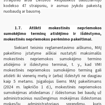
straipsniu arba Lietuvos Respublikos baudžiamojo
kodekso 47 straipsniu, ir asmuo įvykdo pakeistą
nuobaudą ar bausmę.
1.7.
Atlikti mokestinės nepriemokos
sumokėjimo terminų atidėjimo ir išdėstymo,
mokestinės nepriemokos perėmimo pakeitimai.
Siekiant teisinio reglamentavimo aiškumo, MAĮ
pakeitimo įstatyme aiškiai nustatyti maksimalūs
mokestinės nepriemokos sumokėjimo termino
atidėjimo ir išdėstymo terminai, t. y., kad VMI
mokestinės nepriemokos sumokėjimo terminą gali
atidėti iki vienerių metų ir (arba) išdėstyti ne daugiau
kaip 5 metams. Įsigaliojus šiems MAĮ pakeitimams
(2024 m. lapkričio 1 d.), mokestinės nepriemokos
sumokėjimas atidedamas / išdėstomas bei baudų už
administracinius nusižengimus mokėjimas išdėstomas
mokesčių administratoriaus sprendimu, kuris