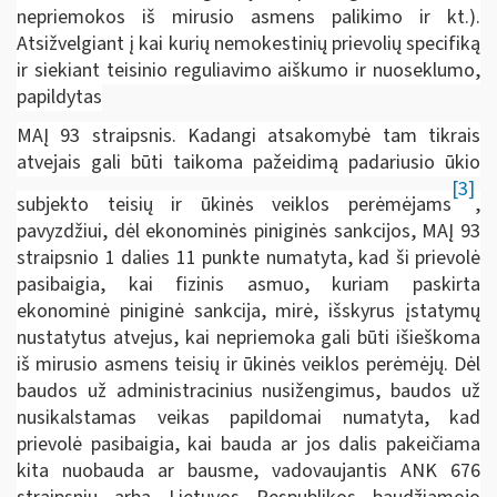
nepriemokos iš mirusio asmens palikimo ir kt.).
Atsižvelgiant į kai kurių nemokestinių prievolių specifiką
ir siekiant teisinio reguliavimo aiškumo ir nuoseklumo,
papildytas
MAĮ 93 straipsnis. Kadangi atsakomybė tam tikrais
atvejais gali būti taikoma pažeidimą padariusio ūkio
[3]
subjekto teisių ir ūkinės veiklos perėmėjams
,
pavyzdžiui, dėl ekonominės piniginės sankcijos, MAĮ 93
straipsnio 1 dalies 11 punkte numatyta, kad ši prievolė
pasibaigia, kai fizinis asmuo, kuriam paskirta
ekonominė piniginė sankcija, mirė, išskyrus įstatymų
nustatytus atvejus, kai nepriemoka gali būti išieškoma
iš mirusio asmens teisių ir ūkinės veiklos perėmėjų. Dėl
baudos už administracinius nusižengimus, baudos už
nusikalstamas veikas papildomai numatyta, kad
prievolė pasibaigia, kai bauda ar jos dalis pakeičiama
kita nuobauda ar bausme, vadovaujantis ANK 676