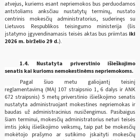
atvejus, kuriems esant nepriemokos bus perduodamos
antstoliams anksčiau nustatytų terminų, nustato
centrinis mokesčių administratorius, suderinęs su
Lietuvos Respublikos teisingumo ministerija
(šis
įstatymo įgyvendinamasis teisės aktas bus priimtas
iki
2026 m. birželio 29 d.
).
1.4. Nustatyta priverstinio išieškojimo
senatis kai kurioms nemokestinėms nepriemokoms.
Pagal šiuo metu galiojantį teisinį
reglamentavimą (MAĮ 107 straipsnio 1, 6 dalys ir ANK
672 straipsnis) 5 metų priverstinio išieškojimo senatis
nustatyta administruojant mokestines nepriemokas ir
baudas už administracinius nusižengimus. Pasibaigus
šiam terminui, mokesčių administratorius neturi teisės
imtis jokių išieškojimo veiksmų, taip pat be mokesčių
mokėtojo prašymo ar sutikimo įskaityti mokesčių