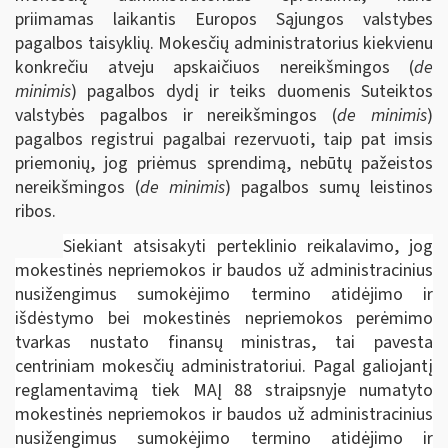
priimamas laikantis Europos Sąjungos valstybes
pagalbos taisyklių. Mokesčių administratorius kiekvienu
konkrečiu atveju apskaičiuos nereikšmingos (
de
minimis
) pagalbos dydį ir teiks duomenis Suteiktos
valstybės pagalbos ir nereikšmingos (
de minimis
)
pagalbos registrui pagalbai rezervuoti, taip pat imsis
priemonių, jog priėmus sprendimą, nebūtų pažeistos
nereikšmingos (
de minimis
) pagalbos sumų leistinos
ribos.
Siekiant atsisakyti perteklinio reikalavimo, jog
mokestinės nepriemokos ir baudos už administracinius
nusižengimus sumokėjimo termino atidėjimo ir
išdėstymo bei mokestinės nepriemokos perėmimo
tvarkas nustato finansų ministras, tai pavesta
centriniam mokesčių administratoriui. Pagal galiojantį
reglamentavimą tiek MAĮ 88 straipsnyje numatyto
mokestinės nepriemokos ir baudos už administracinius
nusižengimus sumokėjimo termino atidėjimo ir