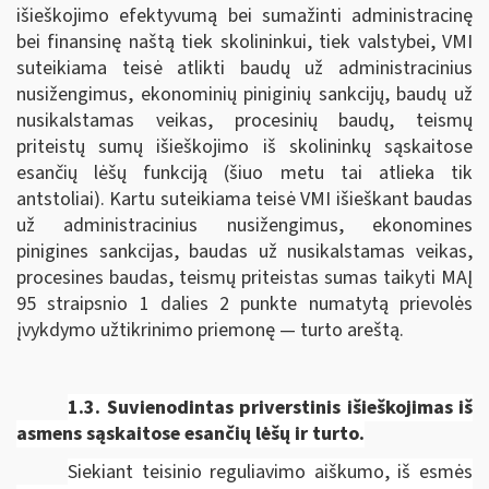
išieškojimo efektyvumą bei sumažinti administracinę
bei finansinę naštą tiek skolininkui, tiek valstybei, VMI
suteikiama teisė atlikti baudų už administracinius
nusižengimus, ekonominių piniginių sankcijų, baudų už
nusikalstamas veikas, procesinių baudų, teismų
priteistų sumų išieškojimo iš skolininkų sąskaitose
esančių lėšų funkciją (šiuo metu tai atlieka tik
antstoliai). Kartu suteikiama teisė VMI išieškant baudas
už administracinius nusižengimus, ekonomines
pinigines sankcijas, baudas už nusikalstamas veikas,
procesines baudas, teismų priteistas sumas taikyti MAĮ
95 straipsnio 1 dalies 2 punkte numatytą prievolės
įvykdymo užtikrinimo priemonę — turto areštą.
1.3. Suvienodintas p
riverstinis išieškojimas iš
asmens sąskaitose esančių lėšų ir turto.
Siekiant teisinio reguliavimo aiškumo, iš esmės