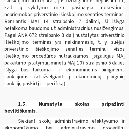
išieškojimo procedūras, jos užbaigiamos nepaisant to,
kad jų vykdymo metu pasibaigia mokestinės
nepriemokos priverstinio išieškojimo senaties terminas.
Remiantis MAĮ 14 straipsnio 7 dalimi, ši išlyga
netaikoma baudoms už administracinius nusižengimus.
Pagal ANK 672 straipsnio 3 dalį nustatytas priverstinio
išieškojimo terminas yra naikinamasis, t. y. suėjus
priverstinio išieškojimo senaties terminui visos
išieškojimo procedūros nutraukiamos. Įsigaliojus MAĮ
pakeitimo įstatymui, minėta MAĮ 107 straipsnio 5 dalies
išlyga bus taikoma ir ekonominėms piniginėms
sankcijoms (atsižvelgiant į ekonominių piniginių
sankcijų paskirtį ir specifiką).
1.5.
Numatyta skolas pripažinti
beviltiškomis.
Siekiant skolų administravimo efektyvumo ir
ekonomiškumo bei administravimo procedūrų