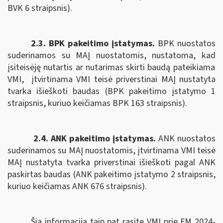
BVK 6 straipsnis).
2.3. BPK pakeitimo įstatymas.
B
PK nuostatos
suderinamos su MAĮ nuostatomis,
nustatoma, kad
įsiteisėję nutartis ar nutarimas skirti baudą pateikiama
VMI,
įtvirtinama VMI teisė priverstinai MAĮ nustatyta
tvarka išieškoti baudas (BPK pakeitimo įstatymo 1
straipsnis, kuriuo keičiamas BPK 163 straipsnis).
2.4. ANK pakeitimo įstatymas.
ANK nuostatos
suderinamos su MAĮ nuostatomis, įtvirtinama
VMI teisė
MAĮ nustatyta tvarka priverstinai išieškoti pagal
ANK
paskirtas baudas (ANK pakeitimo įstatymo 2 straipsnis,
kuriuo keičiamas ANK
676 straipsnis).
Šią informaciją taip pat rasite VMI prie FM 2024-