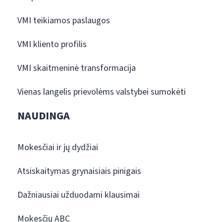
VMI teikiamos paslaugos
VMI kliento profilis
VMI skaitmeninė transformacija
Vienas langelis prievolėms valstybei sumokėti
NAUDINGA
Mokesčiai ir jų dydžiai
Atsiskaitymas grynaisiais pinigais
Dažniausiai užduodami klausimai
Mokesčių ABC