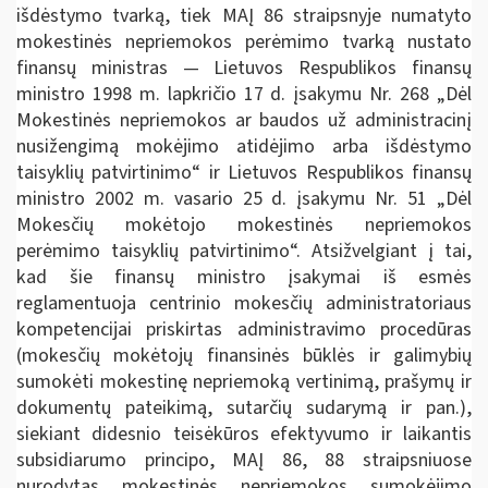
išdėstymo tvarką, tiek MAĮ 86 straipsnyje numatyto
mokestinės nepriemokos perėmimo tvarką nustato
finansų ministras — Lietuvos Respublikos finansų
ministro 1998 m. lapkričio 17 d. įsakymu Nr. 268 „Dėl
Mokestinės nepriemokos ar baudos už administracinį
nusižengimą mokėjimo atidėjimo arba išdėstymo
taisyklių patvirtinimo“ ir Lietuvos Respublikos finansų
ministro 2002 m. vasario 25 d. įsakymu Nr. 51 „Dėl
Mokesčių mokėtojo mokestinės nepriemokos
perėmimo taisyklių patvirtinimo“. Atsižvelgiant į tai,
kad šie finansų ministro įsakymai iš esmės
reglamentuoja centrinio mokesčių administratoriaus
kompetencijai priskirtas administravimo procedūras
(mokesčių mokėtojų finansinės būklės ir galimybių
sumokėti mokestinę nepriemoką vertinimą, prašymų ir
dokumentų pateikimą, sutarčių sudarymą ir pan.),
siekiant didesnio teisėkūros efektyvumo ir laikantis
subsidiarumo principo, MAĮ 86, 88 straipsniuose
nurodytas mokestinės nepriemokos sumokėjimo