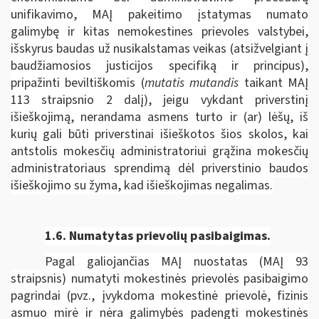
unifikavimo, MAĮ pakeitimo įstatymas numato
galimybę ir kitas nemokestines prievoles valstybei,
išskyrus baudas už nusikalstamas veikas (atsižvelgiant į
baudžiamosios justicijos specifiką ir principus),
pripažinti beviltiškomis (
mutatis mutandis
taikant MAĮ
113 straipsnio 2 dalį), jeigu vykdant priverstinį
išieškojimą, nerandama asmens turto ir (ar) lėšų, iš
kurių gali būti priverstinai išieškotos šios skolos, kai
antstolis mokesčių administratoriui grąžina mokesčių
administratoriaus sprendimą dėl priverstinio baudos
išieškojimo su žyma, kad išieškojimas negalimas.
1.6.
Numatytas prievolių pasibaigimas.
Pagal galiojančias MAĮ nuostatas (MAĮ 93
straipsnis) numatyti mokestinės prievolės pasibaigimo
pagrindai (pvz., įvykdoma mokestinė prievolė, fizinis
asmuo mirė ir nėra galimybės padengti mokestinės