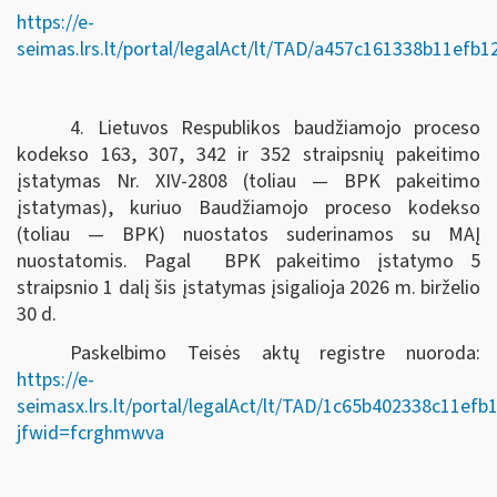
https://e-
seimas.lrs.lt/portal/legalAct/lt/TAD/a457c161338b11efb
4. Lietuvos Respublikos baudžiamojo proceso
kodekso 163, 307, 342 ir 352 straipsnių pakeitimo
įstatymas Nr. XIV-2808 (toliau — BPK pakeitimo
įstatymas), kuriuo Baudžiamojo proceso kodekso
(toliau — BPK) nuostatos suderinamos su MAĮ
nuostatomis. Pagal BPK pakeitimo įstatymo 5
straipsnio 1 dalį šis įstatymas įsigalioja 2026 m. birželio
30 d.
Paskelbimo Teisės aktų registre nuoroda:
https://e-
seimasx.lrs.lt/portal/legalAct/lt/TAD/1c65b402338c11ef
jfwid=fcrghmwva