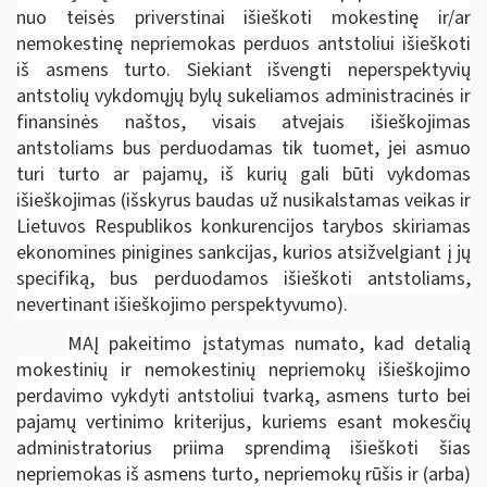
nuo teisės priverstinai išieškoti mokestinę ir/ar
nemokestinę nepriemokas perduos antstoliui išieškoti
iš asmens turto. Siekiant išvengti neperspektyvių
antstolių vykdomųjų bylų sukeliamos administracinės ir
finansinės naštos, visais atvejais išieškojimas
antstoliams bus perduodamas tik tuomet, jei asmuo
turi turto ar pajamų, iš kurių gali būti vykdomas
išieškojimas (išskyrus baudas už nusikalstamas veikas ir
Lietuvos Respublikos konkurencijos tarybos skiriamas
ekonomines pinigines sankcijas, kurios atsižvelgiant į jų
specifiką, bus perduodamos išieškoti antstoliams,
nevertinant išieškojimo perspektyvumo).
MAĮ pakeitimo įstatymas numato, kad detalią
mokestinių ir nemokestinių nepriemokų išieškojimo
perdavimo vykdyti antstoliui tvarką, asmens turto bei
pajamų vertinimo kriterijus, kuriems esant mokesčių
administratorius priima sprendimą išieškoti šias
nepriemokas iš asmens turto, nepriemokų rūšis ir (arba)