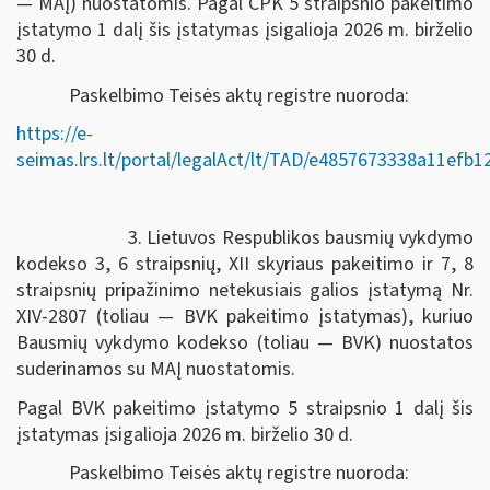
— MAĮ) nuostatomis. Pagal CPK 5 straipsnio pakeitimo
įstatymo 1 dalį šis įstatymas įsigalioja 2026 m. birželio
30 d.
Paskelbimo Teisės aktų registre nuoroda:
https://e-
seimas.lrs.lt/portal/legalAct/lt/TAD/e4857673338a11efb
3. Lietuvos Respublikos bausmių vykdymo
kodekso 3, 6 straipsnių, XII skyriaus pakeitimo ir 7, 8
straipsnių pripažinimo netekusiais galios įstatymą Nr.
XIV-2807 (toliau — BVK pakeitimo įstatymas), kuriuo
Bausmių vykdymo kodekso (toliau — BVK) nuostatos
suderinamos su MAĮ nuostatomis.
Pagal BVK pakeitimo įstatymo 5 straipsnio 1 dalį šis
įstatymas įsigalioja 2026 m. birželio 30 d.
Paskelbimo Teisės aktų registre nuoroda: