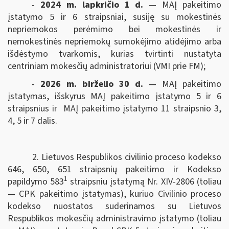
-
2024 m. lapkričio 1 d.
— MAĮ pakeitimo
įstatymo 5 ir 6 straipsniai, susiję su mokestinės
nepriemokos perėmimo bei mokestinės ir
nemokestinės nepriemokų sumokėjimo atidėjimo arba
išdėstymo tvarkomis, kurias tvirtinti nustatyta
centriniam mokesčių administratoriui (VMI prie FM);
-
2026 m. birželio 30 d.
— MAĮ pakeitimo
įstatymas, išskyrus MAĮ pakeitimo įstatymo 5 ir 6
straipsnius ir MAĮ pakeitimo įstatymo 11 straipsnio 3,
4, 5 ir 7 dalis.
2. Lietuvos Respublikos civilinio proceso kodekso
646, 650, 651 straipsnių pakeitimo ir Kodekso
1
papildymo 583
straipsniu įstatymą Nr. XIV-2806 (toliau
— CPK pakeitimo įstatymas), kuriuo Civilinio proceso
kodekso nuostatos suderinamos su Lietuvos
Respublikos mokesčių administravimo įstatymo (toliau