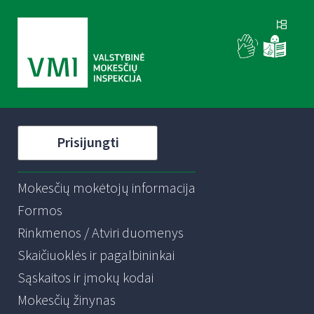
Prisijungti
Mokesčių mokėtojų informacija
Formos
Rinkmenos / Atviri duomenys
Skaičiuoklės ir pagalbininkai
Sąskaitos ir įmokų kodai
Mokesčių žinynas