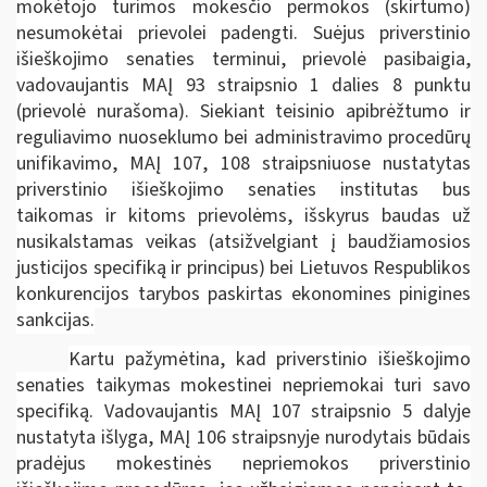
mokėtojo turimos mokesčio permokos (skirtumo)
nesumokėtai prievolei padengti. Suėjus priverstinio
išieškojimo senaties terminui, prievolė pasibaigia,
vadovaujantis MAĮ 93 straipsnio 1 dalies 8 punktu
(prievolė nurašoma). Siekiant teisinio apibrėžtumo ir
reguliavimo nuoseklumo bei administravimo procedūrų
unifikavimo, MAĮ 107, 108 straipsniuose nustatytas
priverstinio išieškojimo senaties institutas bus
taikomas ir kitoms prievolėms, išskyrus baudas už
nusikalstamas veikas (atsižvelgiant į baudžiamosios
justicijos specifiką ir principus) bei Lietuvos Respublikos
konkurencijos tarybos paskirtas ekonomines pinigines
sankcijas.
Kartu pažymėtina, kad priverstinio išieškojimo
senaties taikymas mokestinei nepriemokai turi savo
specifiką. Vadovaujantis MAĮ 107 straipsnio 5 dalyje
nustatyta išlyga, MAĮ 106 straipsnyje nurodytais būdais
pradėjus mokestinės nepriemokos priverstinio