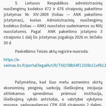
5. Lietuvos Respublikos administracinių
nusižengimų kodekso 672 ir 676 straipsnių pakeitimo
įstatymas Nr. XIV-2809 (toliau — ANK pakeitimo
įstatymas), kuriuo Administracinių nusižengimų
kodekso (toliau — ANK) nuostatos suderinamos su MAĮ
nuostatomis. Pagal ANK pakeitimo įstatymo 3
straipsnio 1 dalį šis įstatymas įsigalioja 2026 m. birželio
30 d.
Paskelbimo Teisės aktų registre nuoroda:
https://e-
seimas.lrs.lt/portal/legalAct/lt/TAD/58b54f12338c11efb
Pažymėtina, kad šiuo metu asmenims skirtų
ekonominių piniginių sankcijų išieškojimą inicijuoja
atitinkamus sprendimus priėmusi institucija,
išieškojimą vykdo antstoliai, o valstybei vykdymo
procese, vadovaudamasi CPK 638 straipsnio 2 dalimi,