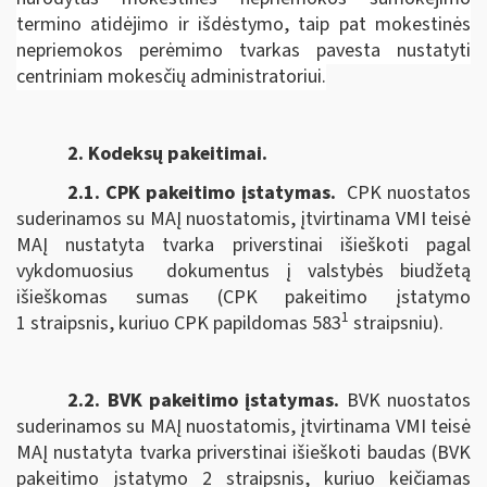
termino atidėjimo ir išdėstymo, taip pat mokestinės
nepriemokos perėmimo tvarkas pavesta nustatyti
centriniam mokesčių administratoriui.
2. Kodeksų pakeitimai.
2.1. CPK pakeitimo įstatymas
.
CPK nuostatos
suderinamos su MAĮ nuostatomis, įtvirtinama VMI teisė
MAĮ nustatyta tvarka priverstinai išieškoti pagal
vykdomuosius dokumentus į valstybės biudžetą
išieškomas sumas (CPK pakeitimo įstatymo
1
1 straipsnis, kuriuo CPK papildomas 583
straipsniu).
2.2. BVK pakeitimo įstatymas.
BVK nuostatos
suderinamos su MAĮ nuostatomis, įtvirtinama VMI teisė
MAĮ nustatyta tvarka priverstinai išieškoti baudas (BVK
pakeitimo įstatymo 2 straipsnis, kuriuo keičiamas