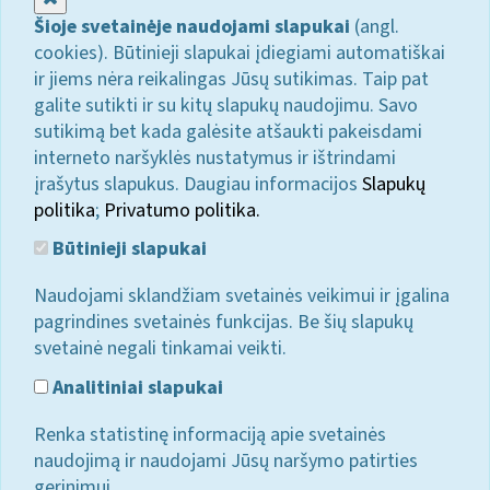
Šioje svetainėje naudojami slapukai
(angl.
cookies). Būtinieji slapukai įdiegiami automatiškai
ir jiems nėra reikalingas Jūsų sutikimas. Taip pat
galite sutikti ir su kitų slapukų naudojimu. Savo
sutikimą bet kada galėsite atšaukti pakeisdami
interneto naršyklės nustatymus ir ištrindami
įrašytus slapukus. Daugiau informacijos
Slapukų
politika
;
Privatumo politika.
Būtinieji slapukai
Naudojami sklandžiam svetainės veikimui ir įgalina
pagrindines svetainės funkcijas. Be šių slapukų
svetainė negali tinkamai veikti.
Analitiniai slapukai
Renka statistinę informaciją apie svetainės
naudojimą ir naudojami Jūsų naršymo patirties
gerinimui.