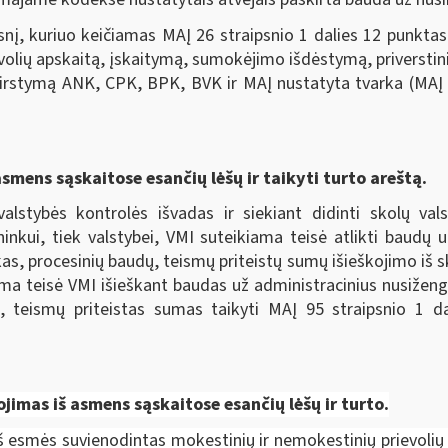
nį, kuriuo keičiamas MAĮ 26 straipsnio 1 dalies 12 punktas
evolių apskaitą, įskaitymą, sumokėjimo išdėstymą, priverstini
irstymą ANK, CPK, BPK, BVK ir MAĮ nustatyta tvarka (MAĮ p
asmens sąskaitose esančių lėšų ir taikyti turto areštą.
valstybės kontrolės išvadas ir siekiant didinti skolų va
ininkui, tiek valstybei, VMI suteikiama teisė atlikti baudų
as, procesinių baudų, teismų priteistų sumų išieškojimo iš s
kiama teisė VMI išieškant baudas už administracinius nusiže
, teismų priteistas sumas taikyti MAĮ 95 straipsnio 1 
kojimas iš asmens sąskaitose esančių lėšų ir turto.
iš esmės suvienodintas mokestinių ir nemokestinių prievolių 