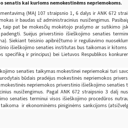
jimo senatis kai kurioms nemokestinėms nepriemokoms.
amentavimą (MAĮ 107 straipsnio 1, 6 dalys ir ANK 672 strai
mokas ir baudas už administracinius nusižengimus. Pasibai
smų, taip pat be mokesčių mokėtojo prašymo ar sutikimo į
adengti. Suėjus priverstinio išieškojimo senaties terminu
oma). Siekiant teisinio apibrėžtumo ir reguliavimo nuosekl
tinio išieškojimo senaties institutas bus taikomas ir kitom
jos specifiką ir principus) bei Lietuvos Respublikos konkur
škojimo senaties taikymas mokestinei nepriemokai turi savo
 nurodytais būdais pradėjus mokestinės nepriemokos privers
mokestinės nepriemokos priverstinio išieškojimo senaties t
nius nusižengimus. Pagal ANK 672 straipsnio 3 dalį nust
kojimo senaties terminui visos išieškojimo procedūros nutr
 taikoma ir ekonominėms piniginėms sankcijoms (atsižvelgia