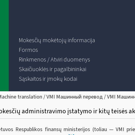
Mokesčių mokėtojų informacija
Formos
Rinkmenos / Atviri duomenys
Skaičiuoklės ir pagalbininkai
Sąskaitos ir įmokų kodai
Machine translation / VMI Машинный перевод / VMI Машин
kesčių administravimo įstatymo ir kitų teisės a
ietuvos Respublikos finansų ministerijos (toliau — VMI pr