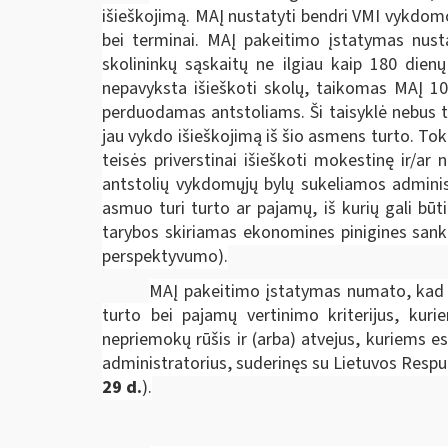
išieškojimą. MAĮ nustatyti bendri VMI vykdomo
bei terminai. MAĮ pakeitimo įstatymas nust
skolininkų sąskaitų ne ilgiau kaip 180 dien
nepavyksta išieškoti skolų, taikomas MAĮ 106
perduodamas antstoliams. Ši taisyklė nebus ta
jau vykdo išieškojimą iš šio asmens turto. Tok
teisės priverstinai išieškoti mokestinę ir/a
antstolių vykdomųjų bylų sukeliamos administ
asmuo turi turto ar pajamų, iš kurių gali bū
tarybos skiriamas ekonomines pinigines sankci
perspektyvumo).
MAĮ pakeitimo įstatymas numato, kad d
turto bei pajamų vertinimo kriterijus, kur
nepriemokų rūšis ir (arba) atvejus, kuriems
administratorius, suderinęs su Lietuvos Respu
29 d.
).