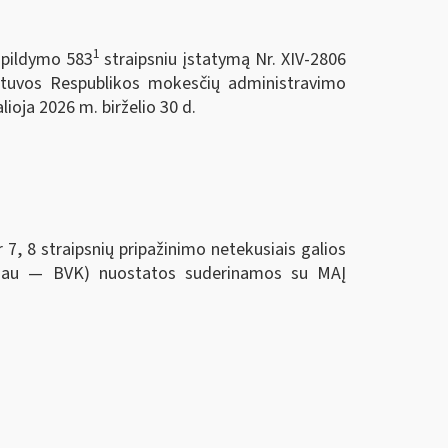
1
papildymo 583
straipsniu įstatymą Nr. XIV-2806
etuvos Respublikos mokesčių administravimo
ioja 2026 m. birželio 30 d.
 straipsnių pripažinimo netekusiais galios
oliau — BVK) nuostatos suderinamos su MAĮ