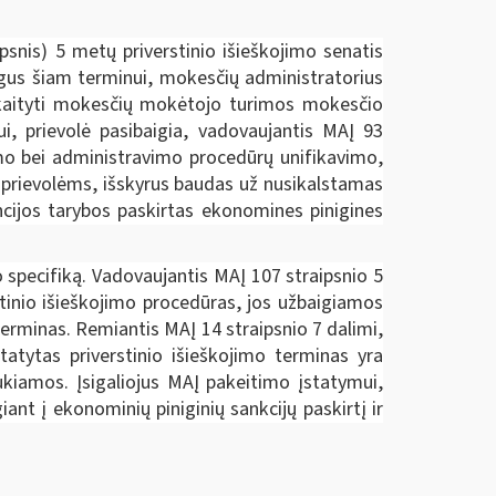
psnis) 5 metų priverstinio išieškojimo senatis
gus šiam terminui, mokesčių administratorius
skaityti mokesčių mokėtojo turimos mokesčio
i, prievolė pasibaigia, vadovaujantis MAĮ 93
umo bei administravimo procedūrų unifikavimo,
s prievolėms, išskyrus baudas už nusikalstamas
encijos tarybos paskirtas ekonomines pinigines
 specifiką. Vadovaujantis MAĮ 107 straipsnio 5
tinio išieškojimo procedūras, jos užbaigiamos
erminas. Remiantis MAĮ 14 straipsnio 7 dalimi,
atytas priverstinio išieškojimo terminas yra
aukiamos. Įsigaliojus MAĮ pakeitimo įstatymui,
nt į ekonominių piniginių sankcijų paskirtį ir