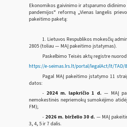
Ekonomikos gaivinimo ir atsparumo didinimo 
pandemijos“ reformą „Vienas langelis prie
pakeitimo paketą:
1. Lietuvos Respublikos mokesčių adminis
2805 (toliau — MAĮ pakeitimo įstatymas).
Paskelbimo Teisės aktų registre nuoro
https://e-seimas.lrs.lt/portal/legalAct/lt/T
Pagal MAĮ pakeitimo įstatymo 11 straips
datos:
-
2024 m. lapkričio 1 d.
— MAĮ pak
nemokestinės nepriemokų sumokėjimo atidėjim
FM);
-
2026 m. birželio 30 d.
— MAĮ pakeitim
3, 4, 5 ir 7 dalis.