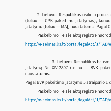
2. Lietuvos Respublikos civilinio proc
(toliau — CPK pakeitimo įstatymas), kuriu
įstatymo (toliau — MAĮ) nuostatomis. Pagal CPK
Paskelbimo Teisės aktų registre nuorod
https://e-seimas.lrs.lt/portal/legalAct/lt/T
3. Lietuvos Respublikos bausmių vykdymo k
įstatymą Nr. XIV-2807 (toliau — BVK pake
nuostatomis.
Pagal BVK pakeitimo įstatymo 5 straipsnio 1 dal
Paskelbimo Teisės aktų registre nuor
https://e-seimas.lrs.lt/portal/legalAct/lt/T