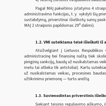
Pagal MAĮ pakeitimo įstatymo 4 straips
administravimo funkcijas, t. y. vykdyti šių pri
sustabdymą, priverstinai išieškotų sumų pask
4
MAĮ 2 straipsnis papildomas 29
dalimi).
1.2.
VMI suteikiama teisė išieškoti iš 
Atsižvelgiant į Lietuvos Respublikos 
administracinę bei finansinę naštą tiek skol
piniginių sankcijų, baudų už nusikalstamas veik
metu tai atlieka tik antstoliai). Kartu sutei
už nusikalstamas veikas, procesines baudas
užtikrinimo priemonę — turto areštą.
1.3. Suvienodintas p
riverstinis išieš
Siekiant teisinio reguliavimo aiškumo, 