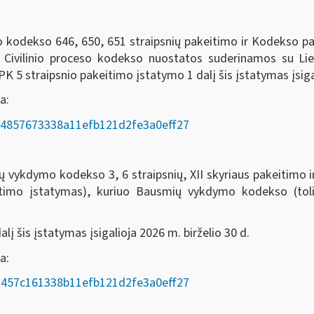
eso kodekso 646, 650, 651 straipsnių pakeitimo ir Kodekso 
o Civilinio proceso kodekso nuostatos suderinamos su Li
 5 straipsnio pakeitimo įstatymo 1 dalį šis įstatymas įsigal
a:
AD/e4857673338a11efb121d2fe3a0eff27
odekso 3, 6 straipsnių, XII skyriaus pakeitimo ir 7, 8
itimo įstatymas), kuriuo Bausmių vykdymo kodekso (t
į šis įstatymas įsigalioja 2026 m. birželio 30 d.
oda:
AD/a457c161338b11efb121d2fe3a0eff27