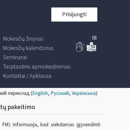
Prisijungti
Mokesčių žinynas
Mokesčių kalendorius
Seminarai
Tarptautinis apmokestinimas
Kontaktai / Apklausa
ний переклад (
English
,
Русский
,
Українська
)
ktų pakeitimo
ie FM) informuoja, kad s
iekdamas įgyvendinti