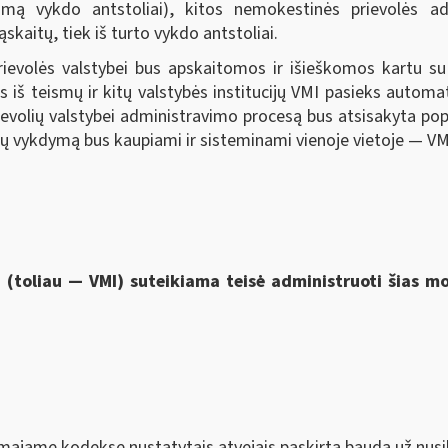
kojimą vykdo antstoliai), kitos nemokestinės prievolės ad
kaitų, tiek iš turto vykdo antstoliai.
ievolės valstybei bus apskaitomos ir išieškomos kartu 
s iš teismų ir kitų valstybės institucijų VMI pasieks automa
rievolių valstybei administravimo procesą bus atsisakyta po
 jų vykdymą bus kaupiami ir sisteminami vienoje vietoje — VM
i (toliau — VMI) suteikiama
teisė administruoti šias 
majame kodekse nustatytais atvejais paskirta bauda už nusi