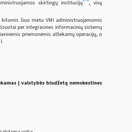
ministruojamos skirtingų institucijų
, visų
su kitomis šiuo metu VMI administruojamomis
tizuotai per integracines informacinių sistemų
pierinėmis priemonėmis atliekamų operacijų, o
I.
mokamas į valstybės biudžetą nemokestines
kalstamą veiką.