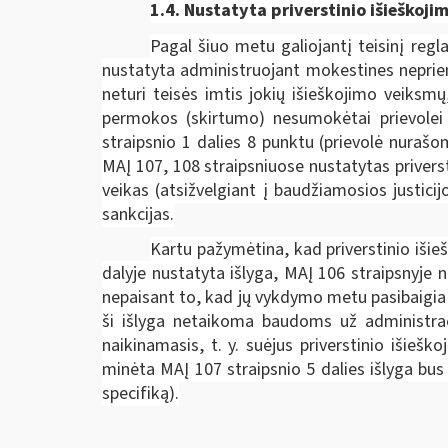
1.4. Nustatyta priverstinio išieško
Pagal šiuo metu galiojantį teisinį regl
nustatyta administruojant mokestines neprie
neturi teisės imtis jokių išieškojimo veik
permokos (skirtumo) nesumokėtai prievolei p
straipsnio 1 dalies 8 punktu (prievolė nuraš
MAĮ 107, 108 straipsniuose nustatytas privers
veikas (atsižvelgiant į baudžiamosios justici
sankcijas.
Kartu pažymėtina, kad priverstinio išie
dalyje nustatyta išlyga, MAĮ 106 straipsnyje
nepaisant to, kad jų vykdymo metu pasibaigia 
ši išlyga netaikoma baudoms už administraci
naikinamasis, t. y. suėjus priverstinio išieš
minėta MAĮ 107 straipsnio 5 dalies išlyga bus
specifiką).