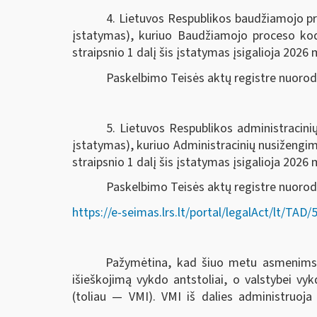
4. Lietuvos Respublikos baudžiamojo pr
įstatymas), kuriuo Baudžiamojo proceso k
straipsnio 1 dalį šis įstatymas įsigalioja 2026 m
Paskelbimo Teisės aktų registre nuoro
5. Lietuvos Respublikos administracin
įstatymas), kuriuo Administracinių nusiženg
straipsnio 1 dalį šis įstatymas įsigalioja 2026 m
Paskelbimo Teisės aktų registre nuorod
https://e-seimas.lrs.lt/portal/legalAct/lt/T
Pažymėtina, kad šiuo metu asmenims ski
išieškojimą vykdo antstoliai, o valstybei v
(toliau — VMI). VMI iš dalies administruoja