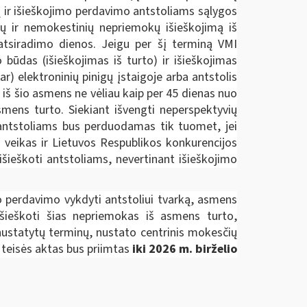
ų ir išieškojimo perdavimo antstoliams sąlygos
ų ir nemokestinių nepriemokų išieškojimą iš
 atsiradimo dienos. Jeigu per šį terminą VMI
būdas (išieškojimas iš turto) ir išieškojimas
) elektroninių pinigų įstaigoje arba antstolis
 iš šio asmens ne vėliau kaip per 45 dienas nuo
smens turto. Siekiant išvengti neperspektyvių
s antstoliams bus perduodamas tik tuomet, jei
 veikas ir Lietuvos Respublikos konkurencijos
išieškoti antstoliams, nevertinant išieškojimo
 perdavimo vykdyti antstoliui tvarką, asmens
išieškoti šias nepriemokas iš asmens turto,
ustatytų terminų, nustato centrinis mokesčių
 teisės aktas bus priimtas
iki 2026 m. birželio