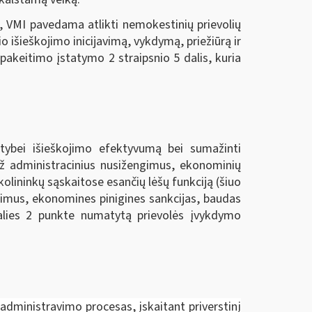
, VMI pavedama atlikti nemokestinių prievolių
o išieškojimo inicijavimą, vykdymą, priežiūrą ir
akeitimo įstatymo 2 straipsnio 5 dalis, kuria
lstybei išieškojimo efektyvumą bei sumažinti
 už administracinius nusižengimus, ekonominių
kolininkų sąskaitose esančių lėšų funkciją (šiuo
ngimus, ekonomines pinigines sankcijas, baudas
dalies 2 punkte numatytą prievolės įvykdymo
administravimo procesas, įskaitant priverstinį