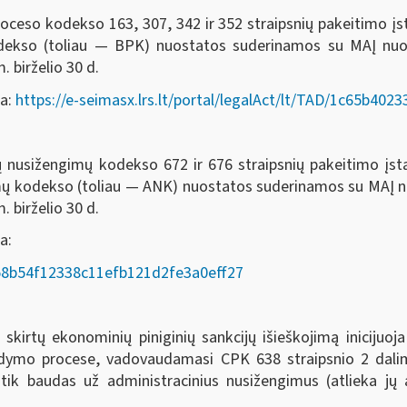
oceso kodekso 163, 307, 342 ir 352 straipsnių pakeitimo į
odekso (toliau — BPK) nuostatos suderinamos su MAĮ nu
. birželio 30 d.
da:
https://e-seimasx.lrs.lt/portal/legalAct/lt/TAD/1c65b4
ių nusižengimų kodekso 672 ir 676 straipsnių pakeitimo įs
imų kodekso (toliau — ANK) nuostatos suderinamos su MAĮ
. birželio 30 d.
a:
AD/58b54f12338c11efb121d2fe3a0eff27
rtų ekonominių piniginių sankcijų išieškojimą inicijuoja
ykdymo procese, vadovaudamasi CPK 638 straipsnio 2 dalim
 tik baudas už administracinius nusižengimus (atlieka j