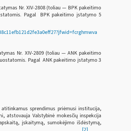
statymas Nr. XIV-2808 (toliau — BPK pakeitimo
ostatomis. Pagal BPK pakeitimo įstatymo 5
02338c11efb121d2fe3a0eff27?jfwid=fcrghmwva
tatymas Nr. XIV-2809 (toliau — ANK pakeitimo
 nuostatomis. Pagal ANK pakeitimo įstatymo 3
 atitinkamus sprendimus priėmusi institucija,
i, atstovauja Valstybinė mokesčių inspekcija
ų apskaitą, įskaitymą, sumokėjimo išdėstymą,
[2]