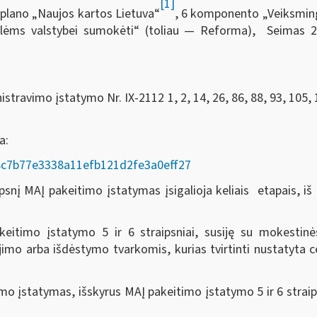
[1]
plano „Naujos kartos Lietuva“
, 6 komponento „Veiksmingas
volėms valstybei sumokėti“ (toliau — Reforma), Seimas
2
travimo įstatymo Nr. IX-2112 1, 2, 14, 26, 86, 88, 93, 105, 
da:
AD/8c7b77e3338a11efb121d2fe3a0eff27
nį MAĮ pakeitimo įstatymas įsigalioja keliais etapais, iš k
eitimo įstatymo 5 ir 6 straipsniai, susiję su mokesti
o arba išdėstymo tvarkomis, kurias tvirtinti nustatyta ce
o įstatymas, išskyrus MAĮ pakeitimo įstatymo 5 ir 6 straip