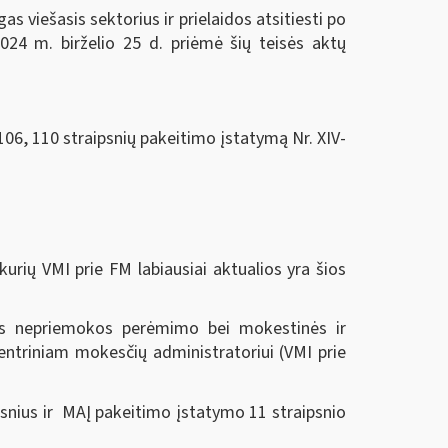
 viešasis sektorius ir prielaidos atsitiesti po
024 m. birželio 25 d.
priėmė šių teisės aktų
106, 110 straipsnių pakeitimo įstatymą Nr. XIV-
urių VMI prie FM labiausiai aktualios yra šios
nės nepriemokos perėmimo bei mokestinės ir
ntriniam mokesčių administratoriui (VMI prie
snius ir MAĮ pakeitimo įstatymo 11 straipsnio