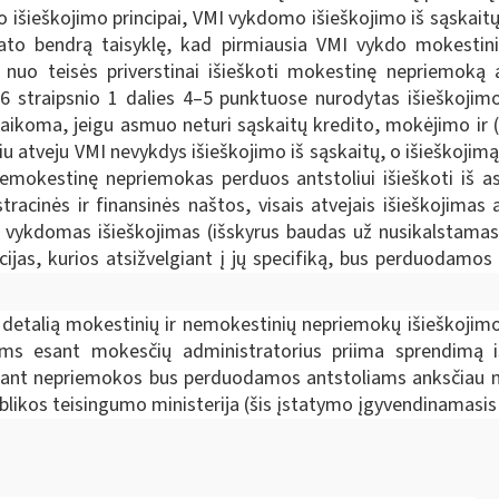
 išieškojimo principai, VMI vykdomo išieškojimo iš sąskait
ato bendrą taisyklę, kad pirmiausia VMI vykdo mokestini
ų nuo teisės priverstinai išieškoti mokestinę nepriemoką
 straipsnio 1 dalies 4–5 punktuose nurodytas išieškojimo 
ikoma, jeigu asmuo neturi sąskaitų kredito, mokėjimo ir (ar
iu atveju VMI nevykdys išieškojimo iš sąskaitų, o išieškojimą
r nemokestinę nepriemokas perduos antstoliui išieškoti iš a
racinės ir finansinės naštos, visais atvejais išieškojima
ti vykdomas išieškojimas (išskyrus baudas už nusikalstamas
jas, kurios atsižvelgiant į jų specifiką, bus perduodamos 
etalią mokestinių ir nemokestinių nepriemokų išieškojimo
iems esant mokesčių administratorius priima sprendimą 
 esant nepriemokos bus perduodamos antstoliams anksčiau n
blikos teisingumo ministerija
(šis įstatymo įgyvendinamasis