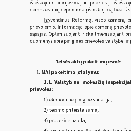
išieškojimo inicijavimą ir priežiūrą (išieš
nemokestinių nepriemokų išieškojimą tiek iš sąs
Įgyvendinus Reformą, visos asmenų pr
prievolėmis. Informacija apie asmenų prievole
sąsajas. Optimizuojant ir skaitmenizuojant p
duomenys apie pinigines prievoles valstybei ir
Teisės aktų pakeitimų esmė:
MAĮ pakeitimo įstatymu:
1.1.
Valstybinei mokesčių inspekcija
prievoles:
1) ekonominė piniginė sankcija;
2) teismo priteista suma;
3) procesinė bauda;
4) teismų Lietuvos Respublikos baudžia