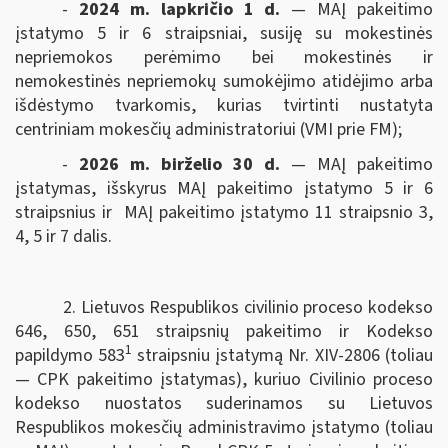
-
2024 m. lapkričio 1 d.
— MAĮ pakeitimo
įstatymo 5 ir 6 straipsniai, susiję su mokestinės
nepriemokos perėmimo bei mokestinės ir
nemokestinės nepriemokų sumokėjimo atidėjimo arba
išdėstymo tvarkomis, kurias tvirtinti nustatyta
centriniam mokesčių administratoriui (VMI prie FM);
-
2026 m. birželio 30 d.
— MAĮ pakeitimo
įstatymas, išskyrus MAĮ pakeitimo įstatymo 5 ir 6
straipsnius ir MAĮ pakeitimo įstatymo 11 straipsnio 3,
4, 5 ir 7 dalis.
2. Lietuvos Respublikos civilinio proceso kodekso
646, 650, 651 straipsnių pakeitimo ir Kodekso
1
papildymo 583
straipsniu įstatymą Nr. XIV-2806 (toliau
— CPK pakeitimo įstatymas), kuriuo Civilinio proceso
kodekso nuostatos suderinamos su Lietuvos
Respublikos mokesčių administravimo įstatymo (toliau