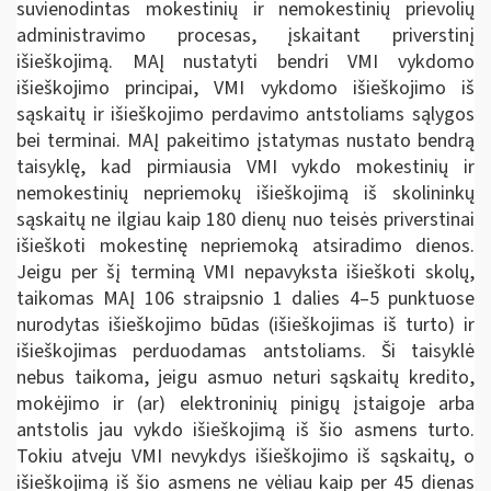
suvienodintas mokestinių ir nemokestinių prievolių
administravimo procesas, įskaitant priverstinį
išieškojimą. MAĮ nustatyti bendri VMI vykdomo
išieškojimo principai, VMI vykdomo išieškojimo iš
sąskaitų ir išieškojimo perdavimo antstoliams sąlygos
bei terminai. MAĮ pakeitimo įstatymas nustato bendrą
taisyklę, kad pirmiausia VMI vykdo mokestinių ir
nemokestinių nepriemokų išieškojimą iš skolininkų
sąskaitų ne ilgiau kaip 180 dienų nuo teisės priverstinai
išieškoti mokestinę nepriemoką atsiradimo dienos.
Jeigu per šį terminą VMI nepavyksta išieškoti skolų,
taikomas MAĮ 106 straipsnio 1 dalies 4–5 punktuose
nurodytas išieškojimo būdas (išieškojimas iš turto) ir
išieškojimas perduodamas antstoliams. Ši taisyklė
nebus taikoma, jeigu asmuo neturi sąskaitų kredito,
mokėjimo ir (ar) elektroninių pinigų įstaigoje arba
antstolis jau vykdo išieškojimą iš šio asmens turto.
Tokiu atveju VMI nevykdys išieškojimo iš sąskaitų, o
išieškojimą iš šio asmens ne vėliau kaip per 45 dienas