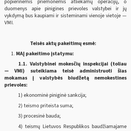
popierinėmis priemonėmis atliekamų operacijų, o
duomenys apie pinigines prievoles valstybei ir jų
vykdymą bus kaupiami ir sisteminami vienoje vietoje —
VMI.
Teisės aktų pakeitimų esmė:
MAĮ pakeitimo įstatymu:
1.1.
Valstybinei mokesčių inspekcijai (toliau
— VMI) suteikiama
teisė administruoti šias
mokamas į valstybės biudžetą nemokestines
prievoles:
1) ekonominė piniginė sankcija;
2) teismo priteista suma;
3) procesinė bauda;
4) teismų Lietuvos Respublikos baudžiamajame