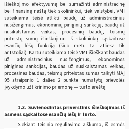
išieškojimo efektyvumą bei sumažinti administracinę
bei finansinę naštą tiek skolininkui, tiek valstybei, VMI
suteikiama teisė atlikti baudų už administracinius
nusižengimus, ekonominių piniginių sankcijų, baudų už
nusikalstamas veikas, procesinių baudų, teismų
priteistų sumų išieškojimo iš skolininkų sąskaitose
esančių lėšų funkciją (šiuo metu tai atlieka tik
antstoliai). Kartu suteikiama teisė VMI išieškant baudas
už administracinius nusižengimus, ekonomines
pinigines sankcijas, baudas už nusikalstamas veikas,
procesines baudas, teismų priteistas sumas taikyti MAĮ
95 straipsnio 1 dalies 2 punkte numatytą prievolės
įvykdymo užtikrinimo priemonę — turto areštą.
1.3. Suvienodintas p
riverstinis išieškojimas iš
asmens sąskaitose esančių lėšų ir turto.
Siekiant teisinio reguliavimo aiškumo, iš esmės