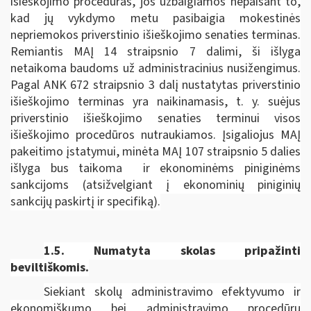
išieškojimo procedūras, jos užbaigiamos nepaisant to,
kad jų vykdymo metu pasibaigia mokestinės
nepriemokos priverstinio išieškojimo senaties terminas.
Remiantis MAĮ 14 straipsnio 7 dalimi, ši išlyga
netaikoma baudoms už administracinius nusižengimus.
Pagal ANK 672 straipsnio 3 dalį nustatytas priverstinio
išieškojimo terminas yra naikinamasis, t. y. suėjus
priverstinio išieškojimo senaties terminui visos
išieškojimo procedūros nutraukiamos. Įsigaliojus MAĮ
pakeitimo įstatymui, minėta MAĮ 107 straipsnio 5 dalies
išlyga bus taikoma ir ekonominėms piniginėms
sankcijoms (atsižvelgiant į ekonominių piniginių
sankcijų paskirtį ir specifiką).
1.5.
Numatyta skolas pripažinti
beviltiškomis.
Siekiant skolų administravimo efektyvumo ir
ekonomiškumo bei administravimo procedūrų