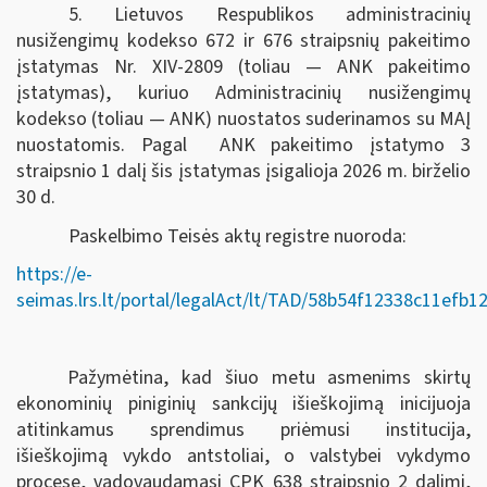
5. Lietuvos Respublikos administracinių
nusižengimų kodekso 672 ir 676 straipsnių pakeitimo
įstatymas Nr. XIV-2809 (toliau — ANK pakeitimo
įstatymas), kuriuo Administracinių nusižengimų
kodekso (toliau — ANK) nuostatos suderinamos su MAĮ
nuostatomis. Pagal ANK pakeitimo įstatymo 3
straipsnio 1 dalį šis įstatymas įsigalioja 2026 m. birželio
30 d.
Paskelbimo Teisės aktų registre nuoroda:
https://e-
seimas.lrs.lt/portal/legalAct/lt/TAD/58b54f12338c11efb
Pažymėtina, kad šiuo metu asmenims skirtų
ekonominių piniginių sankcijų išieškojimą inicijuoja
atitinkamus sprendimus priėmusi institucija,
išieškojimą vykdo antstoliai, o valstybei vykdymo
procese, vadovaudamasi CPK 638 straipsnio 2 dalimi,