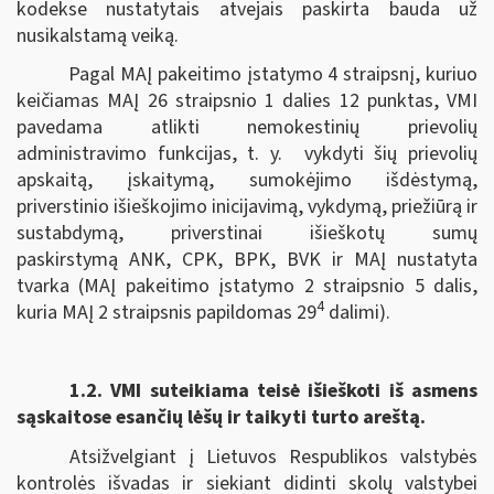
kodekse nustatytais atvejais paskirta bauda už
nusikalstamą veiką.
Pagal MAĮ pakeitimo įstatymo 4 straipsnį, kuriuo
keičiamas MAĮ 26 straipsnio 1 dalies 12 punktas, VMI
pavedama atlikti nemokestinių prievolių
administravimo funkcijas, t. y. vykdyti šių prievolių
apskaitą, įskaitymą, sumokėjimo išdėstymą,
priverstinio išieškojimo inicijavimą, vykdymą, priežiūrą ir
sustabdymą, priverstinai išieškotų sumų
paskirstymą ANK, CPK, BPK, BVK ir MAĮ nustatyta
tvarka (MAĮ pakeitimo įstatymo 2 straipsnio 5 dalis,
4
kuria MAĮ 2 straipsnis papildomas 29
dalimi).
1.2.
VMI suteikiama teisė išieškoti iš asmens
sąskaitose esančių lėšų ir taikyti turto areštą.
Atsižvelgiant į Lietuvos Respublikos valstybės
kontrolės išvadas ir siekiant didinti skolų valstybei