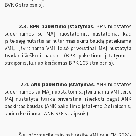
BVK 6 straipsnis).
2.3. BPK pakeitimo įstatymas.
B
PK nuostatos
suderinamos su MAĮ nuostatomis,
nustatoma, kad
įsiteisėję nutartis ar nutarimas skirti baudą pateikiama
VMI,
įtvirtinama VMI teisė priverstinai MAĮ nustatyta
tvarka išieškoti baudas (BPK pakeitimo įstatymo 1
straipsnis, kuriuo keičiamas BPK 163 straipsnis).
2.4. ANK pakeitimo įstatymas.
ANK nuostatos
suderinamos su MAĮ nuostatomis, įtvirtinama
VMI teisė
MAĮ nustatyta tvarka priverstinai išieškoti pagal
ANK
paskirtas baudas (ANK pakeitimo įstatymo 2 straipsnis,
kuriuo keičiamas ANK
676 straipsnis).
Šią informaciją taip pat rasite VMI prie FM 2024-