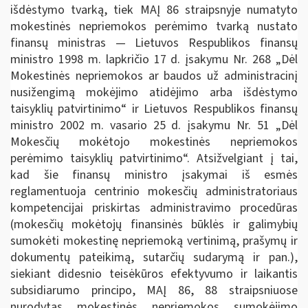
išdėstymo tvarką, tiek MAĮ 86 straipsnyje numatyto
mokestinės nepriemokos perėmimo tvarką nustato
finansų ministras — Lietuvos Respublikos finansų
ministro 1998 m. lapkričio 17 d. įsakymu Nr. 268 „Dėl
Mokestinės nepriemokos ar baudos už administracinį
nusižengimą mokėjimo atidėjimo arba išdėstymo
taisyklių patvirtinimo“ ir Lietuvos Respublikos finansų
ministro 2002 m. vasario 25 d. įsakymu Nr. 51 „Dėl
Mokesčių mokėtojo mokestinės nepriemokos
perėmimo taisyklių patvirtinimo“. Atsižvelgiant į tai,
kad šie finansų ministro įsakymai iš esmės
reglamentuoja centrinio mokesčių administratoriaus
kompetencijai priskirtas administravimo procedūras
(mokesčių mokėtojų finansinės būklės ir galimybių
sumokėti mokestinę nepriemoką vertinimą, prašymų ir
dokumentų pateikimą, sutarčių sudarymą ir pan.),
siekiant didesnio teisėkūros efektyvumo ir laikantis
subsidiarumo principo, MAĮ 86, 88 straipsniuose
nurodytas mokestinės nepriemokos sumokėjimo