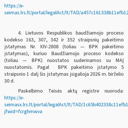
https://e-
seimas.lrs.lt/portal/legalAct/lt/TAD/a457c161338b11efb
4. Lietuvos Respublikos baudžiamojo proceso
kodekso 163, 307, 342 ir 352 straipsnių pakeitimo
įstatymas Nr. XIV-2808 (toliau — BPK pakeitimo
įstatymas), kuriuo Baudžiamojo proceso kodekso
(toliau — BPK) nuostatos suderinamos su MAĮ
nuostatomis. Pagal BPK pakeitimo įstatymo 5
straipsnio 1 dalį šis įstatymas įsigalioja 2026 m. birželio
30 d.
Paskelbimo Teisės aktų registre nuoroda:
https://e-
seimasx.lrs.lt/portal/legalAct/lt/TAD/1c65b402338c11ef
jfwid=fcrghmwva