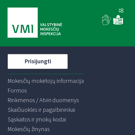
Prisijungti
Mokesčių mokėtojų informacija
Formos
Rinkmenos / Atviri duomenys
Skaičiuoklės ir pagalbininkai
Sąskaitos ir įmokų kodai
Mokesčių žinynas