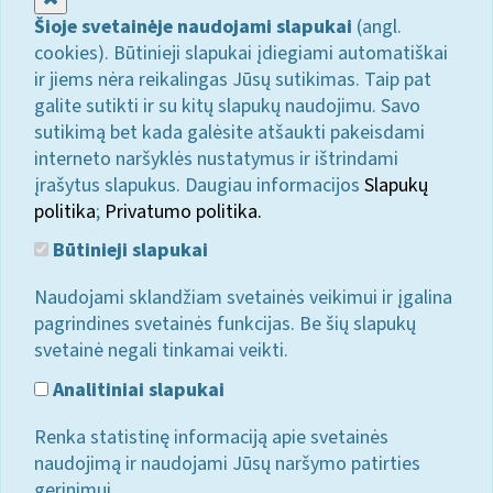
Šioje svetainėje naudojami slapukai
(angl.
cookies). Būtinieji slapukai įdiegiami automatiškai
ir jiems nėra reikalingas Jūsų sutikimas. Taip pat
galite sutikti ir su kitų slapukų naudojimu. Savo
sutikimą bet kada galėsite atšaukti pakeisdami
interneto naršyklės nustatymus ir ištrindami
įrašytus slapukus. Daugiau informacijos
Slapukų
politika
;
Privatumo politika.
Būtinieji slapukai
Naudojami sklandžiam svetainės veikimui ir įgalina
pagrindines svetainės funkcijas. Be šių slapukų
svetainė negali tinkamai veikti.
Analitiniai slapukai
Renka statistinę informaciją apie svetainės
naudojimą ir naudojami Jūsų naršymo patirties
gerinimui.