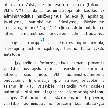
atstovauja Valstybinė mokesčių inspekcija (toliau —
VMI). VMI iš dalies administruoja tik baudas už
administracinius nusižengimus (atlieka jų apskaitą,
įskaitymą, sumokėjimo išdėstymą, išieškojimo
inicijavimą ir priežiūrą (išieškojimą vykdo antstoliai),
kitos nemokestinės prievolės administruojamos
[2]
skirtingų institucijų
, visų nemokestinių nepriemokų
išieškojimą tiek iš sąskaitų, tiek iš turto vykdo
antstoliai.
Įgyvendinus Reformą, visos asmenų prievolės
valstybei bus apskaitomos ir išieškomos kartu su
kitomis šiuo metu VMI administruojamomis
prievolėmis. Informacija apie asmenų prievoles iš
teismų ir kitų valstybės institucijų VMI pasieks
automatizuotai per integracines informacinių sistemų
sąsajas. Optimizuojant ir skaitmenizuojant prievolių
valstybei administravimo procesą bus atsisakyta