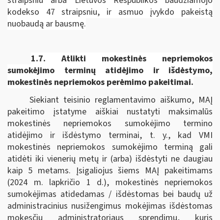
straipsniu arba Lietuvos Respublikos baudžiamojo
kodekso 47 straipsniu, ir asmuo įvykdo pakeistą
nuobaudą ar bausmę.
1.7.
Atlikti mokestinės nepriemokos
sumokėjimo terminų atidėjimo ir išdėstymo,
mokestinės nepriemokos perėmimo pakeitimai.
Siekiant teisinio reglamentavimo aiškumo, MAĮ
pakeitimo įstatyme aiškiai nustatyti maksimalūs
mokestinės nepriemokos sumokėjimo termino
atidėjimo ir išdėstymo terminai, t. y., kad VMI
mokestinės nepriemokos sumokėjimo terminą gali
atidėti iki vienerių metų ir (arba) išdėstyti ne daugiau
kaip 5 metams. Įsigaliojus šiems MAĮ pakeitimams
(2024 m. lapkričio 1 d.), mokestinės nepriemokos
sumokėjimas atidedamas / išdėstomas bei baudų už
administracinius nusižengimus mokėjimas išdėstomas
mokesčių administratoriaus sprendimu, kuris