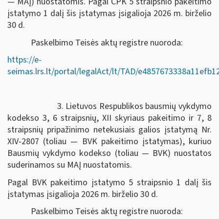
— MAĮ) nuostatomis. Pagal CPK 5 straipsnio pakeitimo
įstatymo 1 dalį šis įstatymas įsigalioja 2026 m. birželio
30 d.
Paskelbimo Teisės aktų registre nuoroda:
https://e-
seimas.lrs.lt/portal/legalAct/lt/TAD/e4857673338a11efb
3. Lietuvos Respublikos bausmių vykdymo
kodekso 3, 6 straipsnių, XII skyriaus pakeitimo ir 7, 8
straipsnių pripažinimo netekusiais galios įstatymą Nr.
XIV-2807 (toliau — BVK pakeitimo įstatymas), kuriuo
Bausmių vykdymo kodekso (toliau — BVK) nuostatos
suderinamos su MAĮ nuostatomis.
Pagal BVK pakeitimo įstatymo 5 straipsnio 1 dalį šis
įstatymas įsigalioja 2026 m. birželio 30 d.
Paskelbimo Teisės aktų registre nuoroda: