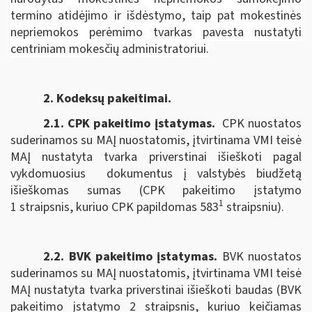
termino atidėjimo ir išdėstymo, taip pat mokestinės
nepriemokos perėmimo tvarkas pavesta nustatyti
centriniam mokesčių administratoriui.
2. Kodeksų pakeitimai.
2.1. CPK pakeitimo įstatymas
.
CPK nuostatos
suderinamos su MAĮ nuostatomis, įtvirtinama VMI teisė
MAĮ nustatyta tvarka priverstinai išieškoti pagal
vykdomuosius dokumentus į valstybės biudžetą
išieškomas sumas (CPK pakeitimo įstatymo
1
1 straipsnis, kuriuo CPK papildomas 583
straipsniu).
2.2. BVK pakeitimo įstatymas.
BVK nuostatos
suderinamos su MAĮ nuostatomis, įtvirtinama VMI teisė
MAĮ nustatyta tvarka priverstinai išieškoti baudas (BVK
pakeitimo įstatymo 2 straipsnis, kuriuo keičiamas