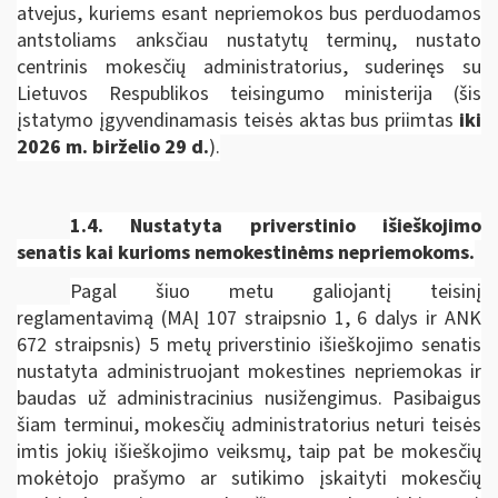
atvejus, kuriems esant nepriemokos bus perduodamos
antstoliams anksčiau nustatytų terminų, nustato
centrinis mokesčių administratorius, suderinęs su
Lietuvos Respublikos teisingumo ministerija
(šis
įstatymo įgyvendinamasis teisės aktas bus priimtas
iki
2026 m. birželio 29 d.
).
1.4. Nustatyta priverstinio išieškojimo
senatis kai kurioms nemokestinėms nepriemokoms.
Pagal šiuo metu galiojantį teisinį
reglamentavimą (MAĮ 107 straipsnio 1, 6 dalys ir ANK
672 straipsnis) 5 metų priverstinio išieškojimo senatis
nustatyta administruojant mokestines nepriemokas ir
baudas už administracinius nusižengimus. Pasibaigus
šiam terminui, mokesčių administratorius neturi teisės
imtis jokių išieškojimo veiksmų, taip pat be mokesčių
mokėtojo prašymo ar sutikimo įskaityti mokesčių