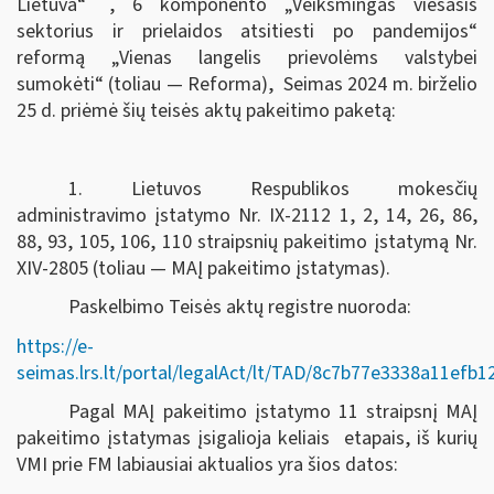
Lietuva“
, 6 komponento „Veiksmingas viešasis
sektorius ir prielaidos atsitiesti po pandemijos“
reformą „Vienas langelis prievolėms valstybei
sumokėti“ (toliau — Reforma), Seimas
2024 m. birželio
25 d.
priėmė šių teisės aktų pakeitimo paketą:
1. Lietuvos Respublikos mokesčių
administravimo įstatymo Nr. IX-2112 1, 2, 14, 26, 86,
88, 93, 105, 106, 110 straipsnių pakeitimo įstatymą Nr.
XIV-2805 (toliau — MAĮ pakeitimo įstatymas).
Paskelbimo Teisės aktų registre nuoroda:
https://e-
seimas.lrs.lt/portal/legalAct/lt/TAD/8c7b77e3338a11efb
Pagal MAĮ pakeitimo įstatymo 11 straipsnį MAĮ
pakeitimo įstatymas įsigalioja keliais etapais, iš kurių
VMI prie FM labiausiai aktualios yra šios datos: