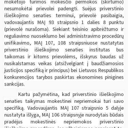
mokėtojo turimos mokesčio permokos (skirtumo)
nesumokėtai prievolei padengti. Suėjus priverstinio
išieškojimo senaties terminui, prievolė pasibaigia,
vadovaujantis MAĮ 93 straipsnio 1 dalies 8 punktu
(prievolė nurašoma). Siekiant teisinio apibrėžtumo ir
reguliavimo nuoseklumo bei administravimo procedūrų
unifikavimo, MAĮ 107, 108 straipsniuose nustatytas
priverstinio išieškojimo senaties institutas bus
taikomas ir kitoms prievolėms, išskyrus baudas už
nusikalstamas veikas (atsižvelgiant į baudžiamosios
justicijos specifiką ir principus) bei Lietuvos Respublikos
konkurencijos tarybos paskirtas ekonomines pinigines
sankcijas.
Kartu pažymėtina, kad priverstinio išieškojimo
senaties taikymas mokestinei nepriemokai turi savo
specifiką. Vadovaujantis MAĮ 107 straipsnio 5 dalyje
nustatyta išlyga, MAĮ 106 straipsnyje nurodytais būdais
pradėjus mokestinės nepriemokos priverstinio