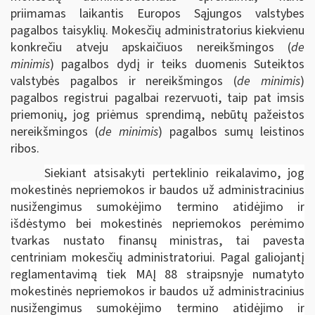
priimamas laikantis Europos Sąjungos valstybes
pagalbos taisyklių. Mokesčių administratorius kiekvienu
konkrečiu atveju apskaičiuos nereikšmingos (
de
minimis
) pagalbos dydį ir teiks duomenis Suteiktos
valstybės pagalbos ir nereikšmingos (
de minimis
)
pagalbos registrui pagalbai rezervuoti, taip pat imsis
priemonių, jog priėmus sprendimą, nebūtų pažeistos
nereikšmingos (
de minimis
) pagalbos sumų leistinos
ribos.
Siekiant atsisakyti perteklinio reikalavimo, jog
mokestinės nepriemokos ir baudos už administracinius
nusižengimus sumokėjimo termino atidėjimo ir
išdėstymo bei mokestinės nepriemokos perėmimo
tvarkas nustato finansų ministras, tai pavesta
centriniam mokesčių administratoriui. Pagal galiojantį
reglamentavimą tiek MAĮ 88 straipsnyje numatyto
mokestinės nepriemokos ir baudos už administracinius
nusižengimus sumokėjimo termino atidėjimo ir