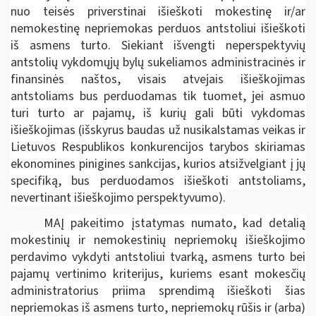
nuo teisės priverstinai išieškoti mokestinę ir/ar
nemokestinę nepriemokas perduos antstoliui išieškoti
iš asmens turto. Siekiant išvengti neperspektyvių
antstolių vykdomųjų bylų sukeliamos administracinės ir
finansinės naštos, visais atvejais išieškojimas
antstoliams bus perduodamas tik tuomet, jei asmuo
turi turto ar pajamų, iš kurių gali būti vykdomas
išieškojimas (išskyrus baudas už nusikalstamas veikas ir
Lietuvos Respublikos konkurencijos tarybos skiriamas
ekonomines pinigines sankcijas, kurios atsižvelgiant į jų
specifiką, bus perduodamos išieškoti antstoliams,
nevertinant išieškojimo perspektyvumo).
MAĮ pakeitimo įstatymas numato, kad detalią
mokestinių ir nemokestinių nepriemokų išieškojimo
perdavimo vykdyti antstoliui tvarką, asmens turto bei
pajamų vertinimo kriterijus, kuriems esant mokesčių
administratorius priima sprendimą išieškoti šias
nepriemokas iš asmens turto, nepriemokų rūšis ir (arba)