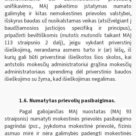
unifikavimo, MAĮ pakeitimo įstatymas numato
galimybę ir kitas nemokestines prievoles valstybei,
išskyrus baudas už nusikalstamas veikas (atsižvelgiant į
baudžiamosios justicijos specifiką ir principus),
pripažinti beviltiškomis (
mutatis mutandis
taikant MAĮ
113 straipsnio 2 dalį), jeigu vykdant priverstinį
išieškojimą, nerandama asmens turto ir (ar) lėšų, iš
kurių gali būti priverstinai išieškotos šios skolos, kai
antstolis mokesčių administratoriui grąžina mokesčių
administratoriaus sprendimą dėl priverstinio baudos
išieškojimo su žyma, kad išieškojimas negalimas.
1.6.
Numatytas prievolių pasibaigimas.
Pagal galiojančias MAĮ nuostatas (MAĮ 93
straipsnis) numatyti mokestinės prievolės pasibaigimo
pagrindai (pvz., įvykdoma mokestinė prievolė, fizinis
asmuo mirė ir nėra galimybės padengti mokestinės