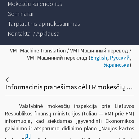
Mokesčių kalendorius
Seminarai
Tarptautinis apmokestinimas
Kontaktai / Apklausa
VMI Machine translation / VMI Машинный перевод /
VMI Машинний переклад (
English
,
Русский
,
Українська
)
Informacinis pranešimas dėl LR mokesčių administravimo įstatymo ir kitų teisės aktų pakeitimo
Valstybinė mokesčių inspekcija prie Lietuvos
Respublikos finansų ministerijos (toliau — VMI prie FM)
informuoja, kad s
iekdamas įgyvendinti Ekonomikos
gaivinimo ir atsparumo didinimo plano „Naujos kartos
[1]