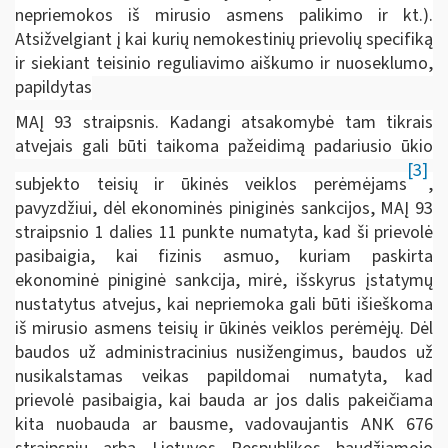
nepriemokos iš mirusio asmens palikimo ir kt.).
Atsižvelgiant į kai kurių nemokestinių prievolių specifiką
ir siekiant teisinio reguliavimo aiškumo ir nuoseklumo,
papildytas
MAĮ 93 straipsnis. Kadangi atsakomybė tam tikrais
atvejais gali būti taikoma pažeidimą padariusio ūkio
[3]
subjekto teisių ir ūkinės veiklos perėmėjams
,
pavyzdžiui, dėl ekonominės piniginės sankcijos, MAĮ 93
straipsnio 1 dalies 11 punkte numatyta, kad ši prievolė
pasibaigia, kai fizinis asmuo, kuriam paskirta
ekonominė piniginė sankcija, mirė, išskyrus įstatymų
nustatytus atvejus, kai nepriemoka gali būti išieškoma
iš mirusio asmens teisių ir ūkinės veiklos perėmėjų. Dėl
baudos už administracinius nusižengimus, baudos už
nusikalstamas veikas papildomai numatyta, kad
prievolė pasibaigia, kai bauda ar jos dalis pakeičiama
kita nuobauda ar bausme, vadovaujantis ANK 676