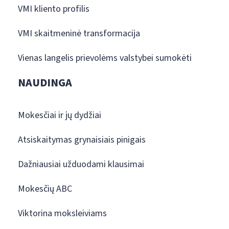
VMI kliento profilis
VMI skaitmeninė transformacija
Vienas langelis prievolėms valstybei sumokėti
NAUDINGA
Mokesčiai ir jų dydžiai
Atsiskaitymas grynaisiais pinigais
Dažniausiai užduodami klausimai
Mokesčių ABC
Viktorina moksleiviams