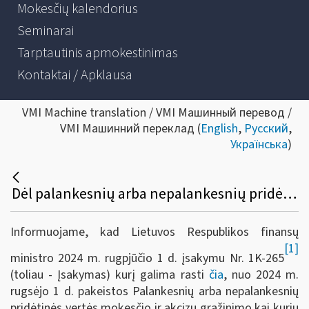
Mokesčių kalendorius
Seminarai
Tarptautinis apmokestinimas
Kontaktai / Apklausa
VMI Machine translation / VMI Машинный перевод /
VMI Машинний переклад (
English
,
Русский
,
Українська
)
Dėl palankesnių arba nepalankesnių pridėtinės vertės mokesčio ir akcizų grąžinimo kai kurių užsienio valstybių diplomatinėms atstovybėms taisyklių
Informuojame, kad Lietuvos Respublikos finansų
[1]
ministro 2024 m. rugpjūčio 1 d. įsakymu Nr. 1K-265
(toliau - Įsakymas) kurį galima rasti
čia
, nuo 2024 m.
rugsėjo 1 d. pakeistos Palankesnių arba nepalankesnių
pridėtinės vertės mokesčio ir akcizų grąžinimo kai kurių