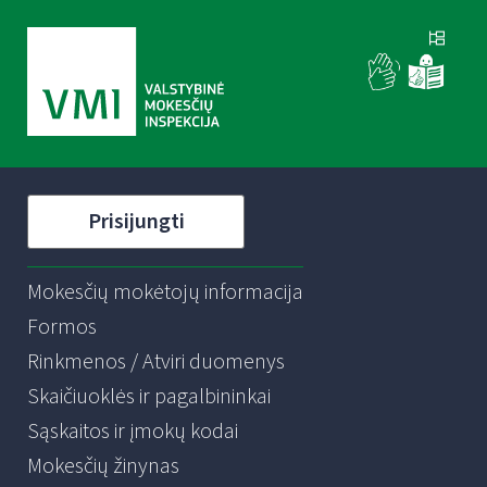
Prisijungti
Mokesčių mokėtojų informacija
Formos
Rinkmenos / Atviri duomenys
Skaičiuoklės ir pagalbininkai
Sąskaitos ir įmokų kodai
Mokesčių žinynas