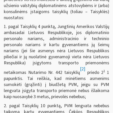
užsienio valstybių diplomatinėms atstovybėms ir (arba)
konsulinėms įstaigoms taisyklių (toliau – Taisyklės)
nuostatos:
1. pagal Taisyklių 4 punktą, Jungtinių Amerikos Valstijų
ambasadai Lietuvos Respublikoje, jos diplomatinio
personalo nariams, administracinio ir techninio
personalo nariams ir kartu gyvenantiems jų šeimų
nariams (jei šie asmenys nėra Lietuvos Respublikos
piliečiai ir jų nuolatinė gyvenamoji vieta nėra Lietuvos
Respublika) įsigytoms transporto priemonėms
[2]
1
netaikomas Nutarimo Nr. 442 taisyklių
priedo 2
1
papunktis. Tai reiškia, kad minėtiems asmenims
sumokėti (grąžinti) į biudžetą PVM, jeigu su PVM
lengvata įsigyta transporto priemonė nebus išlaikoma
kaip nuosavybė 3 metus, prievolės nebebus;
2. pagal Taisyklių 10 punktą, PVM lengvata nebebus
taikoma kartu gyvenantiems Čekijos Respublikos