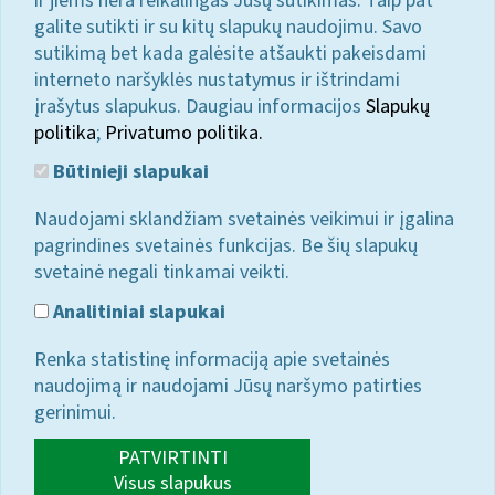
ir jiems nėra reikalingas Jūsų sutikimas. Taip pat
galite sutikti ir su kitų slapukų naudojimu. Savo
sutikimą bet kada galėsite atšaukti pakeisdami
interneto naršyklės nustatymus ir ištrindami
įrašytus slapukus. Daugiau informacijos
Slapukų
politika
;
Privatumo politika.
Būtinieji slapukai
Naudojami sklandžiam svetainės veikimui ir įgalina
pagrindines svetainės funkcijas. Be šių slapukų
svetainė negali tinkamai veikti.
Analitiniai slapukai
Renka statistinę informaciją apie svetainės
naudojimą ir naudojami Jūsų naršymo patirties
gerinimui.
PATVIRTINTI
Visus slapukus