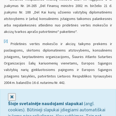
įsakymas Nr. 1K-265 „Dėl Finansų ministro 2002 m. birželio 21 d.
įsakymo Nr. 188 „Dėl Kai kurių užsienio valstybių diplomatinėms
atstovybėms ir (arba) konsulinėms įstaigoms taikomos palankesnės
arba nepalankesnės atleidimo nuo pridėtinės vertės mokesčio ir
akcizų tvarkos aprašo patvirtinimo“ pakeitimo“.
[2]
Pridėtinės vertės mokesčio ir akcizų taikymo prekėms ir
paslaugoms, skirtoms diplomatinėms atstovybėms, konsulinėms
įstaigoms, tarptautinėms organizacijoms, Šiaurės Atlanto Sutarties
Organizacijos šalių kariuomenių vienetams, Europos Sąjungos
valstybių narių ginkluotosioms pajėgoms ir Europos Sąjungos
įstaigoms taisyklės, patvirtintos Lietuvos Respublikos Vyriausybės
2004 m. balandžio 16 d. nutarimu Nr. 442.
Uždaryti
Šioje svetainėje naudojami slapukai
(angl.
cookies). Būtinieji slapukai įdiegiami automatiškai