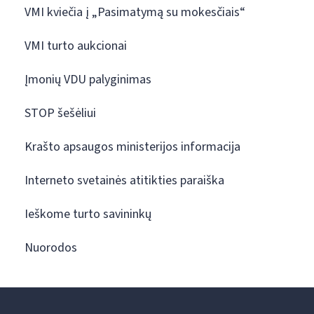
VMI kviečia į „Pasimatymą su mokesčiais“
VMI turto aukcionai
Įmonių VDU palyginimas
STOP šešėliui
Krašto apsaugos ministerijos informacija
Interneto svetainės atitikties paraiška
Ieškome turto savininkų
Nuorodos