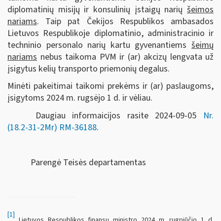
diplomatinių misijų ir konsulinių įstaigų narių
šeimos
nariams
. Taip pat Čekijos Respublikos ambasados
Lietuvos Respublikoje diplomatinio, administracinio ir
techninio personalo narių kartu gyvenantiems
šeimų
nariams
nebus taikoma PVM ir (ar) akcizų lengvata už
įsigytus kelių transporto priemonių degalus.
Minėti pakeitimai taikomi prekėms ir (ar) paslaugoms,
įsigytoms 2024 m. rugsėjo 1 d. ir vėliau.
Daugiau informaicijos rasite 2024-09-05
Nr.
(18.2-31-2Mr) RM-36188
.
Parengė Teisės departamentas
[1]
Lietuvos Respublikos finansų ministro 2024 m. rugpjūčio 1 d.