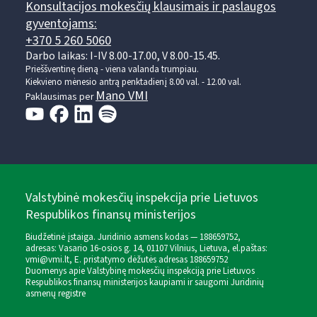
Konsultacijos mokesčių klausimais ir paslaugos
gyventojams:
+370 5 260 5060
Darbo laikas: I-IV 8.00-17.00, V 8.00-15.45.
Prieššventinę dieną - viena valanda trumpiau.
Kiekvieno mėnesio antrą penktadienį 8.00 val. - 12.00 val.
Mano VMI
Paklausimas per
Valstybinė mokesčių inspekcija prie Lietuvos
Respublikos finansų ministerijos
Biudžetinė įstaiga. Juridinio asmens kodas — 188659752,
adresas: Vasario 16-osios g. 14, 01107 Vilnius, Lietuva, el.paštas:
vmi@vmi.lt
, E. pristatymo dėžutės adresas 188659752
Duomenys apie Valstybinę mokesčių inspekciją prie Lietuvos
Respublikos finansų ministerijos kaupiami ir saugomi Juridinių
asmenų registre