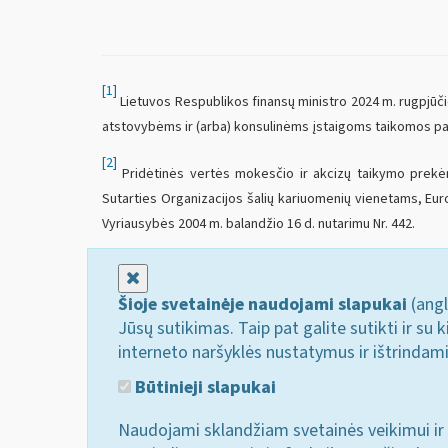
[1]
Lietuvos Respublikos finansų ministro 2024 m. rugpjūčio
atstovybėms ir (arba) konsulinėms įstaigoms taikomos pa
[2]
Pridėtinės vertės mokesčio ir akcizų taikymo prekė
Sutarties Organizacijos šalių kariuomenių vienetams, Eu
Vyriausybės 2004 m. balandžio 16 d. nutarimu Nr. 442.
Uždaryti
Šioje svetainėje naudojami slapukai
(angl
Jūsų sutikimas. Taip pat galite sutikti ir s
interneto naršyklės nustatymus ir ištrindam
Būtinieji slapukai
Naudojami sklandžiam svetainės veikimui ir 