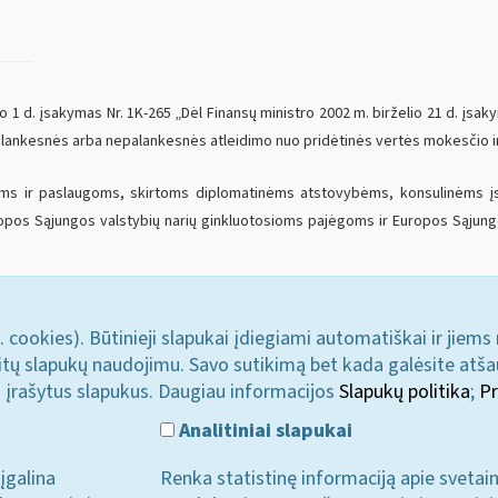
 1 d. įsakymas Nr. 1K-265 „Dėl Finansų ministro 2002 m. birželio 21 d. įsak
lankesnės arba nepalankesnės atleidimo nuo pridėtinės vertės mokesčio ir 
ms ir paslaugoms, skirtoms diplomatinėms atstovybėms, konsulinėms įst
ropos Sąjungos valstybių narių ginkluotosioms pajėgoms ir Europos Sąjungo
. cookies). Būtinieji slapukai įdiegiami automatiškai ir jiems
u kitų slapukų naudojimu. Savo sutikimą bet kada galėsite atš
i įrašytus slapukus. Daugiau informacijos
Slapukų politika
;
Pr
Analitiniai slapukai
įgalina
Renka statistinę informaciją apie svetai