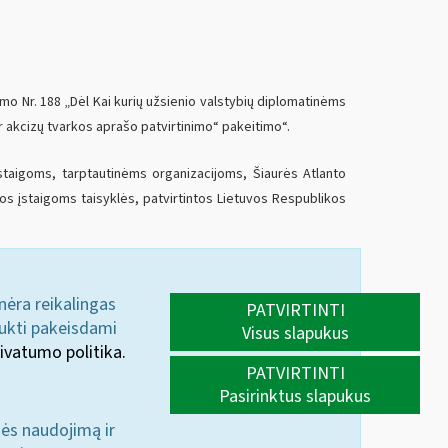
ymo Nr. 188 „Dėl Kai kurių užsienio valstybių diplomatinėms
akcizų tvarkos aprašo patvirtinimo“ pakeitimo“.
aigoms, tarptautinėms organizacijoms, Šiaurės Atlanto
s įstaigoms taisyklės, patvirtintos Lietuvos Respublikos
 nėra reikalingas
PATVIRTINTI
aukti pakeisdami
Visus slapukus
ivatumo politika.
PATVIRTINTI
Pasirinktus slapukus
nės naudojimą ir