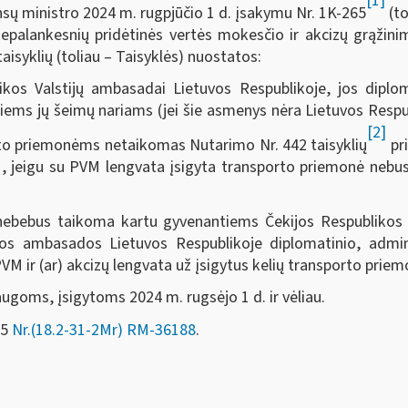
[1]
sų ministro 2024 m. rugpjūčio 1 d. įsakymu Nr. 1K-265
(to
epalankesnių pridėtinės vertės mokesčio ir akcizų grąžini
isyklių (toliau – Taisyklės) nuostatos:
ikos Valstijų ambasadai Lietuvos Respublikoje, jos diplom
ems jų šeimų nariams (jei šie asmenys nėra Lietuvos Respubl
[2]
rto priemonėms netaikomas Nutarimo Nr. 442 taisyklių
pr
, jeigu su PVM lengvata įsigyta transporto priemonė nebus
ebebus taikoma kartu gyvenantiems Čekijos Respublikos di
kos ambasados Lietuvos Respublikoje diplomatinio, admini
M ir (ar) akcizų lengvata už įsigytus kelių transporto priem
augoms, įsigytoms 2024 m. rugsėjo 1 d. ir vėliau.
05
Nr.(18.2-31-2Mr) RM-36188
.