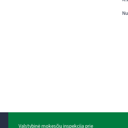
Nu
Valstybinė mokesčių inspekcija prie