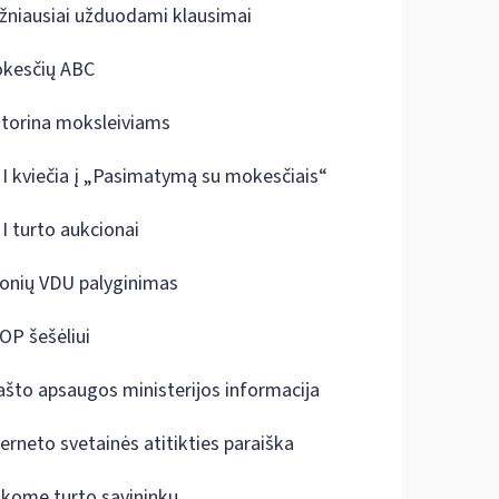
žniausiai užduodami klausimai
kesčių ABC
ktorina moksleiviams
I kviečia į „Pasimatymą su mokesčiais“
I turto aukcionai
onių VDU palyginimas
OP šešėliui
ašto apsaugos ministerijos informacija
terneto svetainės atitikties paraiška
škome turto savininkų