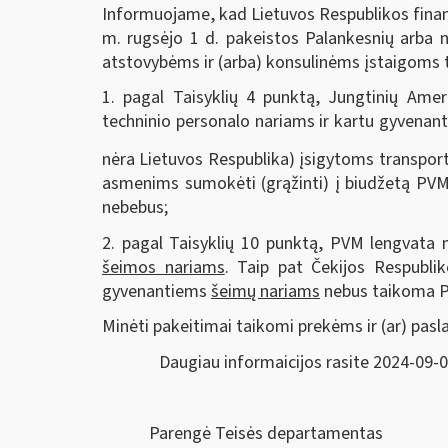
Informuojame, kad Lietuvos Respublikos finan
m. rugsėjo 1 d. pakeistos Palankesnių arba n
atstovybėms ir (arba) konsulinėms įstaigoms ta
1. pagal Taisyklių 4 punktą, Jungtinių Amer
techninio personalo nariams ir kartu gyvenanti
nėra Lietuvos Respublika) įsigytoms transpo
asmenims sumokėti (grąžinti) į biudžetą PVM
nebebus;
2. pagal Taisyklių 10 punktą, PVM lengvata n
šeimos nariams
. Taip pat Čekijos Respubli
gyvenantiems
šeimų nariams
nebus taikoma PV
Minėti pakeitimai taikomi prekėms ir (ar) pasl
Daugiau informaicijos rasite 2024-09-
Parengė Teisės departamentas