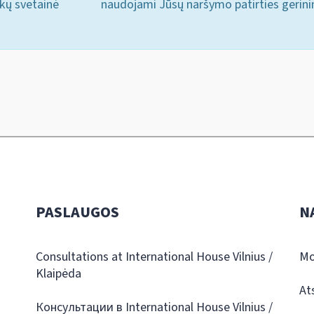
ukų svetainė
naudojami Jūsų naršymo patirties gerini
PASLAUGOS
N
Consultations at International House Vilnius /
Mo
Klaipėda
At
Консультации в International House Vilnius /