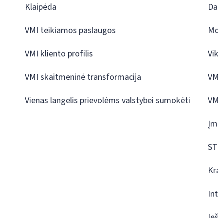
Klaipėda
Da
VMI teikiamos paslaugos
Mo
VMI kliento profilis
Vi
VMI skaitmeninė transformacija
VM
Vienas langelis prievolėms valstybei sumokėti
VM
Įm
ST
Kr
In
Ie