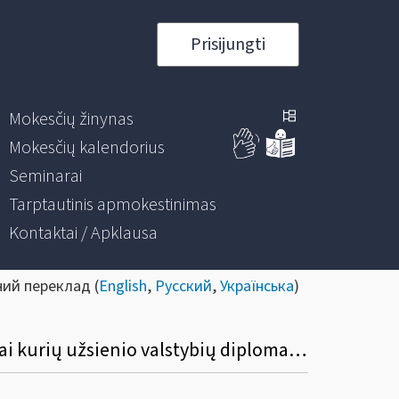
Prisijungti
Mokesčių žinynas
Mokesčių kalendorius
Seminarai
Tarptautinis apmokestinimas
Kontaktai / Apklausa
ний переклад (
English
,
Русский
,
Українська
)
Dėl palankesnių arba nepalankesnių pridėtinės vertės mokesčio ir akcizų grąžinimo kai kurių užsienio valstybių diplomatinėms atstovybėms taisyklių