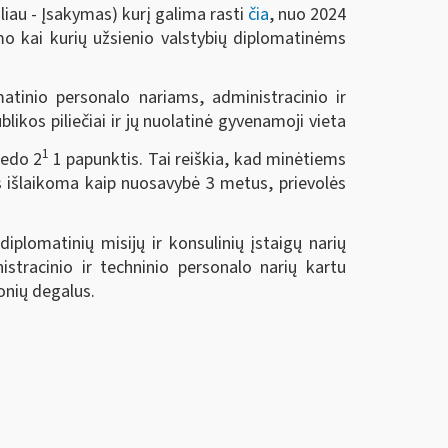
liau - Įsakymas) kurį galima rasti
čia
, nuo 2024
mo kai kurių užsienio valstybių diplomatinėms
atinio personalo nariams, administracinio ir
ikos piliečiai ir jų nuolatinė gyvenamoji vieta
1
iedo 2
1 papunktis. Tai reiškia, kad minėtiems
 išlaikoma kaip nuosavybė 3 metus, prievolės
plomatinių misijų ir konsulinių įstaigų narių
stracinio ir techninio personalo narių kartu
onių degalus.