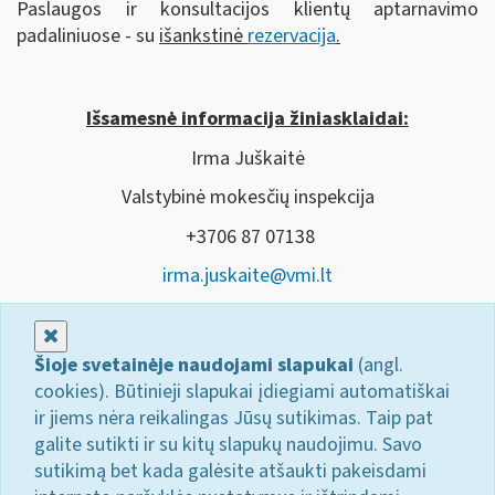
Paslaugos ir konsultacijos klientų aptarnavimo
padaliniuose - su
išankstinė
rezervacija
.
Išsamesnė informacija žiniasklaidai:
Irma Juškaitė
Valstybinė mokesčių inspekcija
+3706 87 07138
irma.juskaite@vmi.lt
Uždaryti
Šioje svetainėje naudojami slapukai
(angl.
cookies). Būtinieji slapukai įdiegiami automatiškai
ir jiems nėra reikalingas Jūsų sutikimas. Taip pat
galite sutikti ir su kitų slapukų naudojimu. Savo
sutikimą bet kada galėsite atšaukti pakeisdami