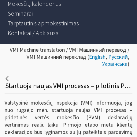
Mokesčių kalendorius
Seminarai
Tarptautinis apmokestinimas
Kontaktai / Apklausa
VMI Machine translation / VMI Машинный перевод /
VMI Машинний переклад (
English
,
Русский
,
Українська
)
Startuoja naujas VMI procesas – pilotinis PVM deklaracijų vertinimas realiu laiku
Valstybinė mokesčių inspekcija (VMI) informuoja, jog
nuo rugsėjo mėn. startuoja naujas VMI procesas –
pridėtinės vertės mokesčio (PVM) deklaracijų
vertinimas realiu laiku. Pirmojo etapo metu klientų
deklaracijos bus lyginamos su jų pateiktais pardavimų