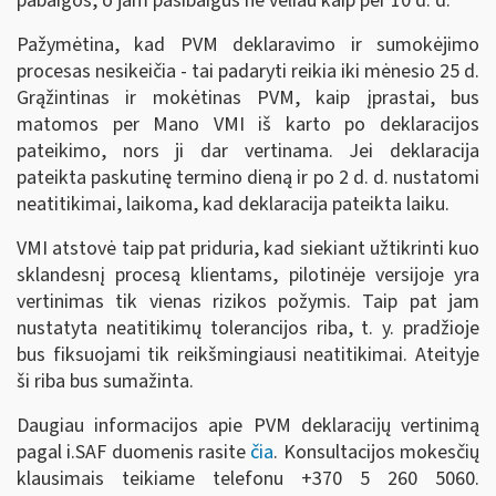
pabaigos, o jam pasibaigus ne vėliau kaip per 10 d. d.
Pažymėtina, kad PVM deklaravimo ir sumokėjimo
procesas nesikeičia - tai padaryti reikia iki mėnesio 25 d.
Grąžintinas ir mokėtinas PVM, kaip įprastai, bus
matomos per Mano VMI iš karto po deklaracijos
pateikimo, nors ji dar vertinama. Jei deklaracija
pateikta paskutinę termino dieną ir po 2 d. d. nustatomi
neatitikimai, laikoma, kad deklaracija pateikta laiku.
VMI atstovė taip pat priduria, kad siekiant užtikrinti kuo
sklandesnį procesą klientams, pilotinėje versijoje yra
vertinimas tik vienas rizikos požymis. Taip pat jam
nustatyta neatitikimų tolerancijos riba, t. y. pradžioje
bus fiksuojami tik reikšmingiausi neatitikimai. Ateityje
ši riba bus sumažinta.
Daugiau informacijos apie PVM deklaracijų vertinimą
pagal i.SAF duomenis rasite
čia
. Konsultacijos mokesčių
klausimais teikiame telefonu +370 5 260 5060.