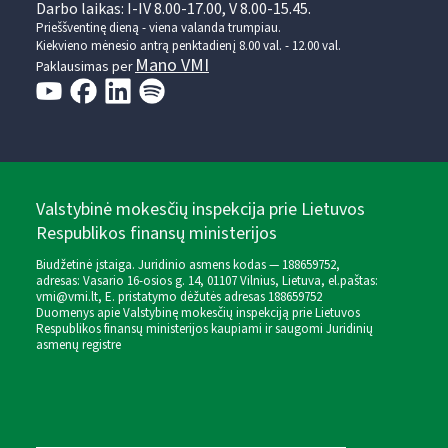
Darbo laikas: I-IV 8.00-17.00, V 8.00-15.45.
Prieššventinę dieną - viena valanda trumpiau.
Kiekvieno mėnesio antrą penktadienį 8.00 val. - 12.00 val.
Mano VMI
Paklausimas per
Valstybinė mokesčių inspekcija prie Lietuvos
Respublikos finansų ministerijos
Biudžetinė įstaiga. Juridinio asmens kodas — 188659752,
adresas: Vasario 16-osios g. 14, 01107 Vilnius, Lietuva, el.paštas:
vmi@vmi.lt
, E. pristatymo dėžutės adresas 188659752
Duomenys apie Valstybinę mokesčių inspekciją prie Lietuvos
Respublikos finansų ministerijos kaupiami ir saugomi Juridinių
asmenų registre