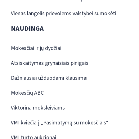
Vienas langelis prievolėms valstybei sumokėti
NAUDINGA
Mokesčiai ir jų dydžiai
Atsiskaitymas grynaisiais pinigais
Dažniausiai užduodami klausimai
Mokesčių ABC
Viktorina moksleiviams
VMI kviečia į „Pasimatymą su mokesčiais“
VMI turto aukcionai