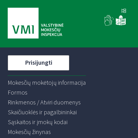
Prisijungti
Mokesčių mokėtojų informacija
Formos
Rinkmenos / Atviri duomenys
Skaičiuoklės ir pagalbininkai
Sąskaitos ir įmokų kodai
Mokesčių žinynas