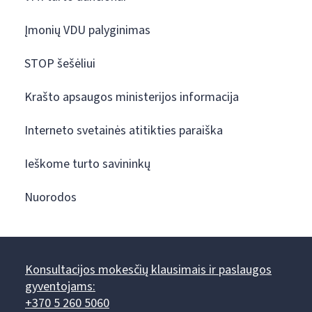
Įmonių VDU palyginimas
STOP šešėliui
Krašto apsaugos ministerijos informacija
Interneto svetainės atitikties paraiška
Ieškome turto savininkų
Nuorodos
Konsultacijos mokesčių klausimais ir paslaugos
gyventojams:
+370 5 260 5060