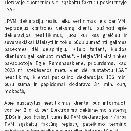
Lietuvoje duomenimis e. sąskaitų faktūrų posistemyje
i.SAF.
„PVM deklaracijų realiu laiku vertinimas leis dar VMI
nepradėjus kontrolės veiksmų klientui sužinoti apie
deklaracijos neatitikimus, juos kur kas greičiau ir
savarankiškai ištaisyti ir tokiu būdu sumažinti galimas
pasekmes dėl delspinigių. Kitaip tariant, klaidos
klientams gali kainuoti mažiau“, – teigia VMI viršininkės
pavaduotoja Eglė Ramanauskienė, pridurdama, kad
2023 m. stebėsenos metu vien dėl nustatytų i.SAF
neatitikimų klientai patikslino deklaracijas 136 mln.
eurų suma ir papildomai deklaravo 34 mln. eurų
mokesčių.
Apie nustatytus neatitikimus klientai bus informuoti
vos per 2 d. d. per Elektroninio deklaravimo sistemą
(EDS) ir juos ištaisyti turės iki PVM deklaracijos ir / arba
PVM sąskaitų faktūrų registrų pateikimo termino