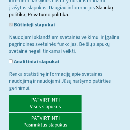
interneto naršyklės nustatymus ir ištrindami
įrašytus slapukus. Daugiau informacijos
Slapukų
politika
;
Privatumo politika.
Būtinieji slapukai
Naudojami sklandžiam svetainės veikimui ir įgalina
pagrindines svetainės funkcijas. Be šių slapukų
svetainė negali tinkamai veikti.
Analitiniai slapukai
Renka statistinę informaciją apie svetainės
naudojimą ir naudojami Jūsų naršymo patirties
gerinimui.
PATVIRTINTI
Visus slapukus
PATVIRTINTI
Pasirinktus slapukus