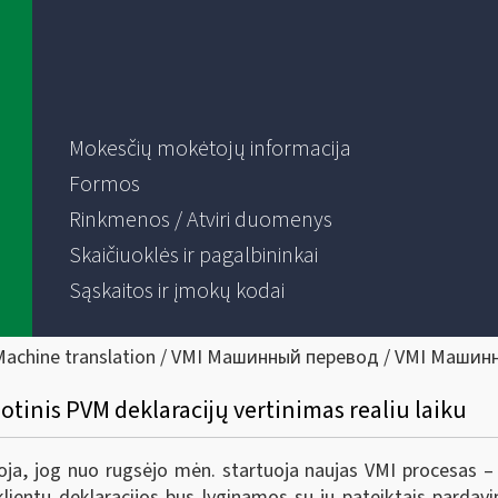
Mokesčių mokėtojų informacija
Formos
Rinkmenos / Atviri duomenys
Skaičiuoklės ir pagalbininkai
Sąskaitos ir įmokų kodai
Machine translation / VMI Машинный перевод / VMI Машин
lotinis PVM deklaracijų vertinimas realiu laiku
oja, jog nuo rugsėjo mėn. startuoja naujas VMI procesas –
klientų deklaracijos bus lyginamos su jų pateiktais parda