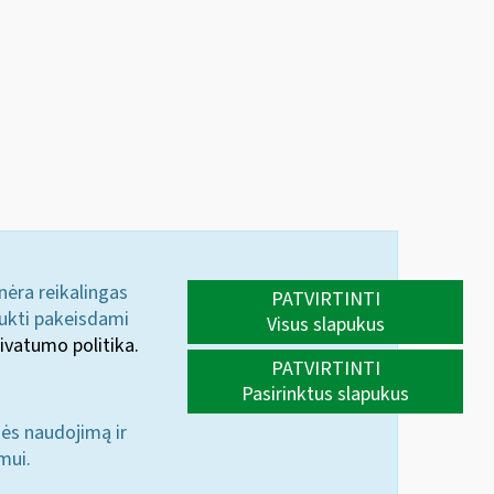
 nėra reikalingas
PATVIRTINTI
aukti pakeisdami
Visus slapukus
ivatumo politika.
PATVIRTINTI
Pasirinktus slapukus
nės naudojimą ir
mui.