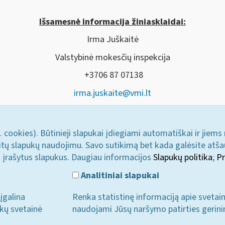
Išsamesnė informacija žiniasklaidai:
Irma Juškaitė
Valstybinė mokesčių inspekcija
+3706 87 07138
irma.juskaite@vmi.lt
. cookies). Būtinieji slapukai įdiegiami automatiškai ir jiems
u kitų slapukų naudojimu. Savo sutikimą bet kada galėsite atš
i įrašytus slapukus. Daugiau informacijos
Slapukų politika
;
Pr
Analitiniai slapukai
įgalina
Renka statistinę informaciją apie svetai
ukų svetainė
naudojami Jūsų naršymo patirties gerini