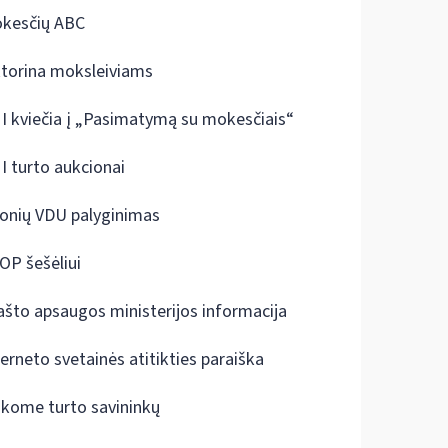
kesčių ABC
ktorina moksleiviams
I kviečia į „Pasimatymą su mokesčiais“
I turto aukcionai
onių VDU palyginimas
OP šešėliui
ašto apsaugos ministerijos informacija
terneto svetainės atitikties paraiška
škome turto savininkų