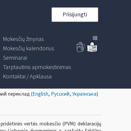
Prisijungti
Mokesčių žinynas
Mokesčių kalendorius
Seminarai
Tarptautinis apmokestinimas
Kontaktai / Apklausa
ний переклад (
English
,
Русский
,
Українська
)
 pridėtinės vertės mokesčio (PVM) deklaracijų
vimų Lietuvoje duomenimis e. sąskaitų faktūrų