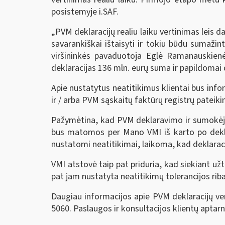
posistemyje i.SAF.
„PVM deklaracijų realiu laiku vertinimas leis d
savarankiškai ištaisyti ir tokiu būdu sumažin
viršininkės pavaduotoja Eglė Ramanauskienė
deklaracijas 136 mln. eurų suma ir papildomai
Apie nustatytus neatitikimus klientai bus infor
ir / arba PVM sąskaitų faktūrų registrų pateik
Pažymėtina, kad PVM deklaravimo ir sumokėjimo
bus matomos per Mano VMI iš karto po deklara
nustatomi neatitikimai, laikoma, kad deklaraci
VMI atstovė taip pat priduria, kad siekiant užt
pat jam nustatyta neatitikimų tolerancijos riba,
Daugiau informacijos apie PVM deklaracijų ve
5060. Paslaugos ir konsultacijos klientų aptar