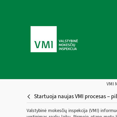
VMI 
Startuoja naujas VMI procesas – pi
Valstybinė mokesčių inspekcija (VMI) informu
vertinimas realiu laiku. Pirmojo etapo metu 