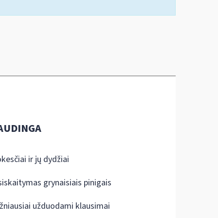
AUDINGA
kesčiai ir jų dydžiai
siskaitymas grynaisiais pinigais
žniausiai užduodami klausimai