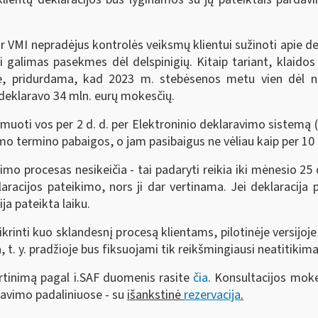
ar VMI nepradėjus kontrolės veiksmų klientui sužinoti apie dek
ti galimas pasekmes dėl delspinigių. Kitaip tariant, klaidos
, pridurdama, kad 2023 m. stebėsenos metu vien dėl nust
 deklaravo 34 mln. eurų mokesčių.
muoti vos per 2 d. d. per Elektroninio deklaravimo sistemą (E
imo termino pabaigos, o jam pasibaigus ne vėliau kaip per 10 
 procesas nesikeičia - tai padaryti reikia iki mėnesio 25 d
cijos pateikimo, nors ji dar vertinama. Jei deklaracija p
ja pateikta laiku.
ikrinti kuo sklandesnį procesą klientams, pilotinėje versijoje
 t. y. pradžioje bus fiksuojami tik reikšmingiausi neatitikimai
rtinimą pagal i.SAF duomenis rasite
čia
. Konsultacijos mok
navimo padaliniuose - su
išankstinė
rezervacija
.