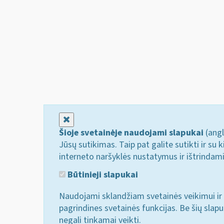
Uždaryti
Šioje svetainėje naudojami slapukai
(angl
Jūsų sutikimas. Taip pat galite sutikti ir s
interneto naršyklės nustatymus ir ištrindam
Būtinieji slapukai
Naudojami sklandžiam svetainės veikimui ir 
pagrindines svetainės funkcijas. Be šių slap
negali tinkamai veikti.