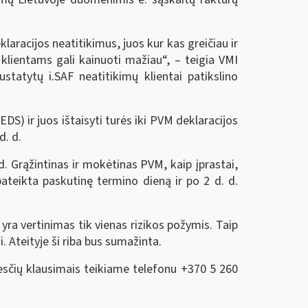
laracijos neatitikimus, juos kur kas greičiau ir
 klientams gali kainuoti mažiau“, – teigia VMI
atytų i.SAF neatitikimų klientai patikslino
DS) ir juos ištaisyti turės iki PVM deklaracijos
d. d.
. Grąžintinas ir mokėtinas PVM, kaip įprastai,
ateikta paskutinę termino dieną ir po 2 d. d.
 yra vertinimas tik vienas rizikos požymis. Taip
. Ateityje ši riba bus sumažinta.
esčių klausimais teikiame telefonu +370 5 260