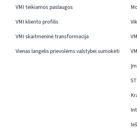
VMI teikiamos paslaugos
Mo
VMI kliento profilis
Vi
VMI skaitmeninė transformacija
VM
Vienas langelis prievolėms valstybei sumokėti
VM
Įm
ST
Kr
In
Ie