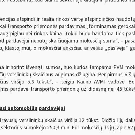
ncijas atspindi ir realią rinkos vertę atspindinčios naudot
s, kai transporto priemonės pardavimas įforminamas gerok
daug pigiau nei rinkos kaina. Tokiu būdu bandoma tiek pasl
ad pardavėjui nebūtų skaičiuojama mokesčių suma“, – pasa
 klastojimui, o mokesčiai anksčiau ar vėliau „pasiveja“ gal
iama ir norint išvengti sumos, nuo kurios tampama PVM mo
čių verslininkų skaičiaus augimas džiugina. Per pirmus 6 š
ius viršijo 5,6 tūkst.“, – teigia Kauno AVMI vadovė. B
imis pardavė transporto priemonių už didesnę nei 45 tūks
usi automobilių pardavėjai
vusių verslininkų skaičius viršija 12 tūkst. Didžioji jų dali
sektorius sumokėjo 250,3 mln. Eur mokesčių. Iš jų, apie 62 