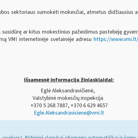
kybos sektoriaus sumokėti mokesčiai, atmetus didžiausius 
 susidūrę ar kitus mokestinius pažeidimus pastebėję gyvento
rmą VMI internetinėje svetainėje adresu
https://www.vmi.lt
Išsamesnė informacija žiniasklaidai:
Eglė Aleksandravičienė,
Valstybinė mokesčių inspekcija
+370 5 268 7887, +370 6 629 4657
Egle.Aleksandraviciene@vmi.lt
. cookies). Būtinieji slapukai įdiegiami automatiškai ir jiems