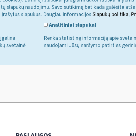
u kitų slapukų naudojimu. Savo sutikimą bet kada galėsite atš
i įrašytus slapukus. Daugiau informacijos
Slapukų politika
;
Pr
Analitiniai slapukai
įgalina
Renka statistinę informaciją apie svetai
ukų svetainė
naudojami Jūsų naršymo patirties gerini
PASLAUGOS
N