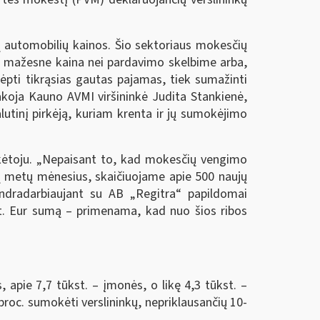
ų automobilių kainos. Šio sektoriaus mokesčių
ai mažesne kaina nei pardavimo skelbime arba,
ėpti tikrąsias gautas pajamas, tiek sumažinti
koja Kauno AVMI viršininkė Judita Stankienė,
utinį pirkėją, kuriam krenta ir jų sumokėjimo
kėtoju. „Nepaisant to, kad mokesčių vengimo
ių metų mėnesius, skaičiuojame apie 500 naujų
endradarbiaujant su AB „Regitra“ papildomai
t. Eur sumą – primenama, kad nuo šios ribos
s, apie 7,7 tūkst. – įmonės, o likę 4,3 tūkst. –
proc. sumokėti verslininkų, nepriklausančių 10-