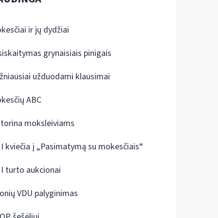
kesčiai ir jų dydžiai
siskaitymas grynaisiais pinigais
žniausiai užduodami klausimai
kesčių ABC
ktorina moksleiviams
I kviečia į „Pasimatymą su mokesčiais“
I turto aukcionai
onių VDU palyginimas
OP šešėliui