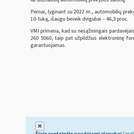
Pernai, lyginant su 2022 m., automobilių pre
10-tuką, išaugo beveik dvigubai – 46,3 proc.
VMI primena, kad su nesąžiningais pardavėjais
260 5060, taip pat užpildžius elektroninę fo
garantuojamas.
Uždaryti
Šioje svetainėje naudojami slapukai
(angl