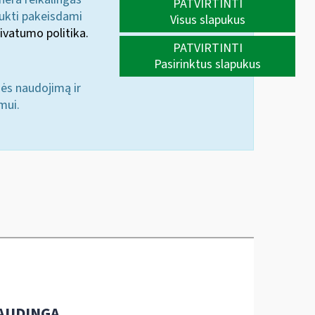
PATVIRTINTI
aukti pakeisdami
Visus slapukus
ivatumo politika.
PATVIRTINTI
Pasirinktus slapukus
nės naudojimą ir
mui.
AUDINGA