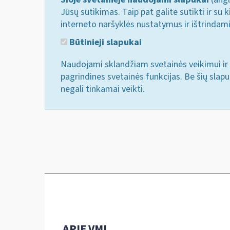
Jūsų sutikimas. Taip pat galite sutikti ir s
interneto naršyklės nustatymus ir ištrindam
Būtinieji slapukai
Naudojami sklandžiam svetainės veikimui ir 
pagrindines svetainės funkcijas. Be šių slap
negali tinkamai veikti.
APIE VMI