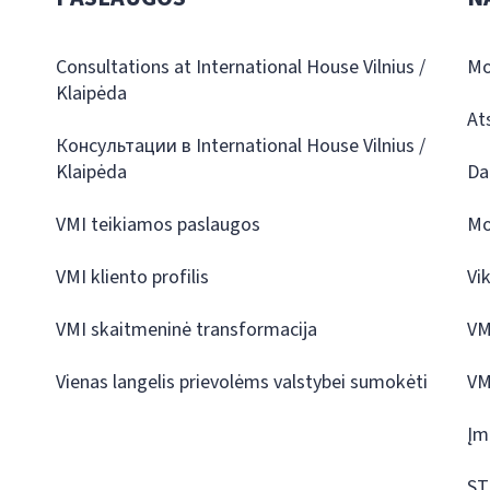
Consultations at International House Vilnius /
Mo
Klaipėda
At
Консультации в International House Vilnius /
Klaipėda
Da
VMI teikiamos paslaugos
Mo
VMI kliento profilis
Vi
VMI skaitmeninė transformacija
VM
Vienas langelis prievolėms valstybei sumokėti
VM
Įm
ST