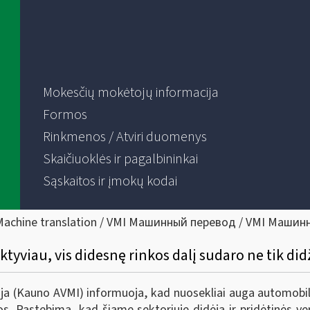
Mokesčių mokėtojų informacija
Formos
Rinkmenos / Atviri duomenys
Skaičiuoklės ir pagalbininkai
Sąskaitos ir įmokų kodai
Machine translation / VMI Машинный перевод / VMI Машин
yviau, vis didesnę rinkos dalį sudaro ne tik did
ija (Kauno AVMI) informuoja, kad nuosekliai auga automobil
 Pastebima, kad šiame sektoriuje didėja ir pridėtinės ve