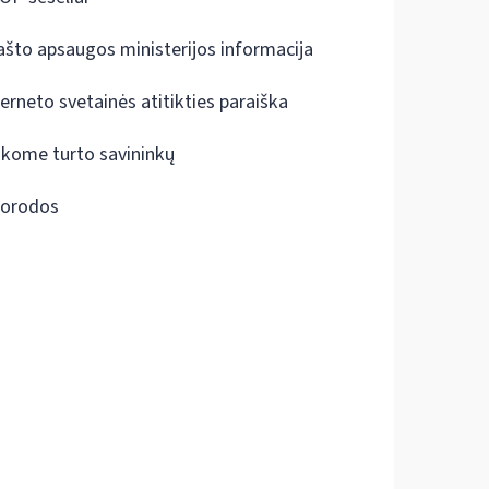
ašto apsaugos ministerijos informacija
terneto svetainės atitikties paraiška
škome turto savininkų
orodos