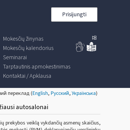
Prisijungti
Mokesčių žinynas
Mokesčių kalendorius
Seminarai
Tarptautinis apmokestinimas
Kontaktai / Apklausa
ний переклад (
English
,
Русский
,
Українська
)
žiausi autosalonai
ių prekybos veiklą vykdančių asmenų skaičius,
rtės mokestį (PVM) deklaruojančių verslininkų