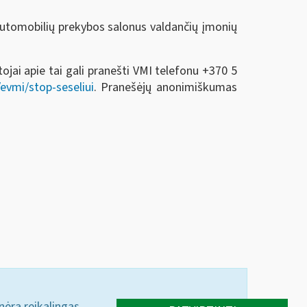
automobilių prekybos salonus valdančių įmonių
jai apie tai gali pranešti VMI telefonu +370 5
/evmi/stop-seseliui
. Pranešėjų anonimiškumas
 nėra reikalingas