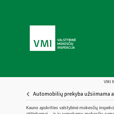
VMI 
Automobilių prekyba užsiimama akt
Kauno apskrities valstybinė mokesčių inspekc
atitinkamai – ir jų sumokamų mokesčių sumos.