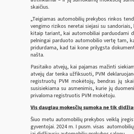
skaičius.
„Teigiamas automobilių prekybos rinkos tende
vengimo rizikos neretai siejasi su sandoriai
kitaip tariant, kai automobiliai parduodami 
pelningai parduoto automobilio vertę tam, k
pridurdama, kad tai kone prilygsta dokumentų
našta.
Pasitaiko atvejų, kai pajamas mažinti siek
atvejų dar tenka užfiksuoti, PVM deklaruojan
registruotų PVM mokėtojų, bendras jų skaič
susisiekiama su asmenimis, kurie jų duomen
privaloma registruotis PVM mokėtoju.
Vis daugiau mokesčių sumoka ne tik didžia
Šiuo metu automobilių prekybos veiklą įregistra
gyventojai. 2024 m. I pusm. visas automobilių 
iai didžiausių automobilių prekybos salonų.