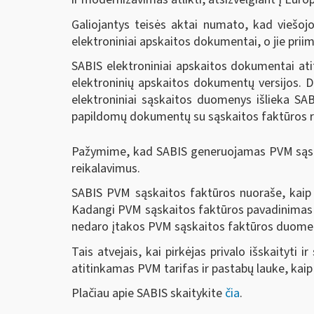
Galiojantys teisės aktai numato, kad viešojo
elektroniniai apskaitos dokumentai, o jie pri
SABIS elektroniniai apskaitos dokumentai ati
elektroninių apskaitos dokumentų versijos. D
elektroniniai sąskaitos duomenys išlieka SABI
papildomų dokumentų su sąskaitos faktūros rek
Pažymime, kad SABIS generuojamas PVM sąsk
reikalavimus.
SABIS PVM sąskaitos faktūros nuoraše, kaip 
Kadangi PVM sąskaitos faktūros pavadinimas 
nedaro įtakos PVM sąskaitos faktūros duomenų
Tais atvejais, kai pirkėjas privalo išskaity
atitinkamas PVM tarifas ir pastabų lauke, kai
Plačiau apie SABIS skaitykite
čia
.