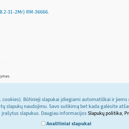
18.2-31-2Mr) RM-36666
.
tymas.
. cookies). Būtinieji slapukai įdiegiami automatiškai ir jiems
u kitų slapukų naudojimu. Savo sutikimą bet kada galėsite atš
i įrašytus slapukus. Daugiau informacijos
Slapukų politika
;
Pr
Analitiniai slapukai