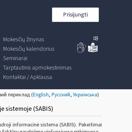
Prisijungti
Mokesčių žinynas
Mokesčių kalendorius
Seminarai
Tarptautinis apmokestinimas
Kontaktai / Apklausa
ний переклад (
English
,
Русский
,
Українська
)
e sistemoje (SABIS)
roji informacinė sistema (SABIS). Pakeitimai
itų faktūrų naudojimo viešuosiuose pirkimuose.