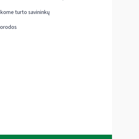
škome turto savininkų
orodos