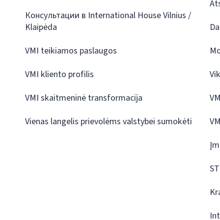
At
Консультации в International House Vilnius /
Klaipėda
Da
VMI teikiamos paslaugos
Mo
VMI kliento profilis
Vi
VMI skaitmeninė transformacija
VM
Vienas langelis prievolėms valstybei sumokėti
VM
Įm
ST
Kr
In