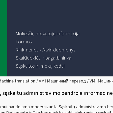
Mokesčių mokėtojų informacija
Formos
Rinkmenos / Atviri duomenys
Skaičiuoklės ir pagalbininkai
Sąskaitos ir įmokų kodai
Machine translation / VMI Машинный перевод / VMI Машин
, sąskaitų administravimo bendroje informacinėj
šymui naudojama modernizuota Sąskaitų administravimo bend
opos Parlamento ir Tarybos direktyvą dėl elektroninių sąska