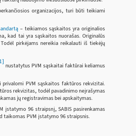
rkančiosios organizacijos, turi būti teikiami
tandartą
– teikiamos sąskaitos yra originalios
a, kad tai yra sąskaitos nuorašas. Originalūs
Todėl pirkėjams nereikia reikalauti iš tiekėjų
1]
nustatytus PVM sąskaitai faktūrai keliamus
privalomi PVM sąskaitos faktūros rekvizitai.
ūros rekvizitas, todėl pavadinimo neįrašymas
nkamas jų registravimas bei apskaitymas.
PVM įstatymo 96 straipsnį, SABIS pasirenkamas
ad taikomas PVM įstatymo 96 straipsnis.