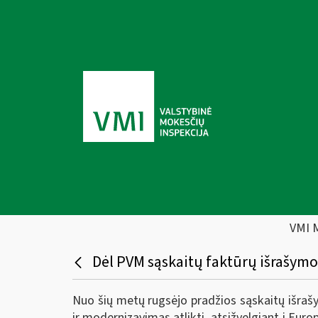
VMI 
Dėl PVM sąskaitų faktūrų išrašymo
Nuo šių metų rugsėjo pradžios sąskaitų išra
ir modernizavimas atlikti, atsižvelgiant į Eur