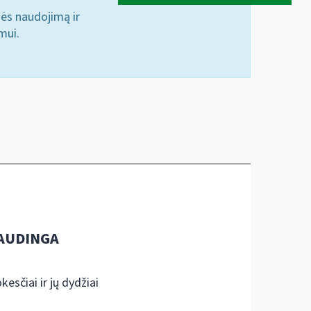
nės naudojimą ir
mui.
AUDINGA
kesčiai ir jų dydžiai