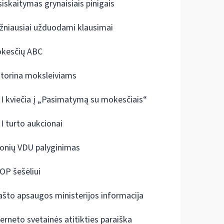
siskaitymas grynaisiais pinigais
žniausiai užduodami klausimai
kesčių ABC
ktorina moksleiviams
I kviečia į „Pasimatymą su mokesčiais“
I turto aukcionai
onių VDU palyginimas
OP šešėliui
ašto apsaugos ministerijos informacija
terneto svetainės atitikties paraiška