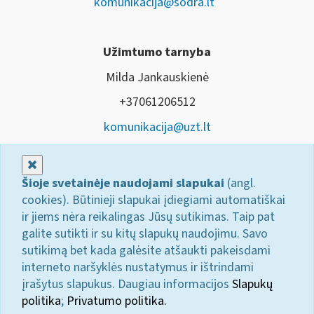
komunikacija@sodra.lt
Užimtumo tarnyba
Milda Jankauskienė
+37061206512
komunikacija@uzt.lt
Uždaryti
Šioje svetainėje naudojami slapukai
(angl.
cookies). Būtinieji slapukai įdiegiami automatiškai
ir jiems nėra reikalingas Jūsų sutikimas. Taip pat
galite sutikti ir su kitų slapukų naudojimu. Savo
sutikimą bet kada galėsite atšaukti pakeisdami
interneto naršyklės nustatymus ir ištrindami
įrašytus slapukus. Daugiau informacijos
Slapukų
politika
;
Privatumo politika.