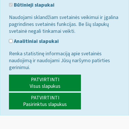
Būtinieji slapukai
Naudojami sklandžiam svetainės veikimui ir įgalina
pagrindines svetainės funkcijas. Be šių slapukų
svetainė negali tinkamai veikti.
Analitiniai slapukai
Renka statistinę informaciją apie svetainės
naudojimą ir naudojami Jūsų naršymo patirties
gerinimui.
PATVIRTINTI
Visus slapukus
PATVIRTINTI
Pasirinktus slapukus