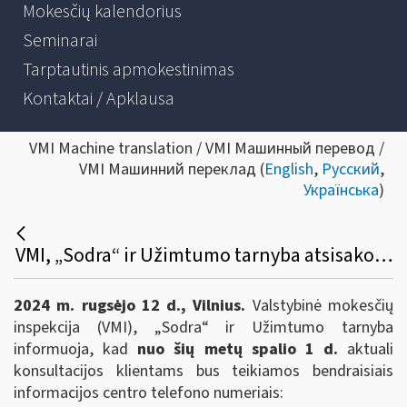
Mokesčių kalendorius
Seminarai
Tarptautinis apmokestinimas
Kontaktai / Apklausa
VMI Machine translation / VMI Машинный перевод /
VMI Машинний переклад (
English
,
Русский
,
Українська
)
VMI, „Sodra“ ir Užimtumo tarnyba atsisako trumpųjų konsultacijų numerių - pokyčiai nuo spalio 1 d.
2024 m. rugsėjo 12 d., Vilnius.
Valstybinė mokesčių
inspekcija (VMI), „Sodra“ ir Užimtumo tarnyba
informuoja, kad
nuo šių metų spalio 1 d.
aktuali
konsultacijos klientams bus teikiamos bendraisiais
informacijos centro telefono numeriais: