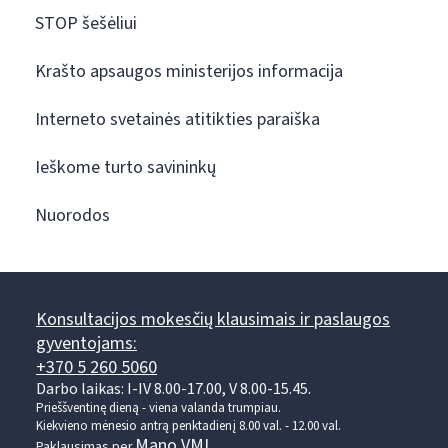
STOP šešėliui
Krašto apsaugos ministerijos informacija
Interneto svetainės atitikties paraiška
Ieškome turto savininkų
Nuorodos
Konsultacijos mokesčių klausimais ir paslaugos
gyventojams:
+370 5 260 5060
Darbo laikas: I-IV 8.00-17.00, V 8.00-15.45.
Prieššventinę dieną - viena valanda trumpiau.
Kiekvieno mėnesio antrą penktadienį 8.00 val. - 12.00 val.
Mano VMI
Paklausimas per