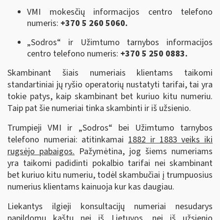
VMI mokesčių informacijos centro telefono
numeris:
+370 5 260 5060.
„Sodros“ ir Užimtumo tarnybos informacijos
centro telefono numeris:
+370 5 250 0883.
Skambinant šiais numeriais klientams taikomi
standartiniai jų ryšio operatorių nustatyti tarifai, tai yra
tokie patys, kaip skambinant bet kuriuo kitu numeriu.
Taip pat šie numeriai tinka skambinti ir iš užsienio.
Trumpieji VMI ir „Sodros“ bei Užimtumo tarnybos
telefono numeriai: atitinkamai
1882 ir 1883 veiks iki
rugsėjo pabaigos.
Pažymėtina, jog šiems numeriams
yra taikomi padidinti pokalbio tarifai nei skambinant
bet kuriuo kitu numeriu, todėl skambučiai į trumpuosius
numerius klientams kainuoja kur kas daugiau.
Liekantys ilgieji konsultacijų numeriai nesudarys
papildomų kaštų nei iš Lietuvos, nei iš užsienio