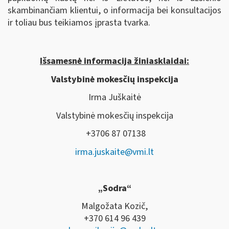
skambinančiam klientui, o informacija bei konsultacijos
ir toliau bus teikiamos įprasta tvarka.
Išsamesnė informacija žiniasklaidai:
Valstybinė mokesčių inspekcija
Irma Juškaitė
Valstybinė mokesčių inspekcija
+3706 87 07138
irma.juskaite@vmi.lt
„Sodra“
Malgožata Kozič,
+370 614 96 439