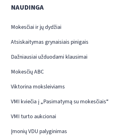
NAUDINGA
Mokesčiai ir jų dydžiai
Atsiskaitymas grynaisiais pinigais
Dažniausiai užduodami klausimai
Mokesčių ABC
Viktorina moksleiviams
VMI kviečia į „Pasimatymą su mokesčiais“
VMI turto aukcionai
Įmonių VDU palyginimas