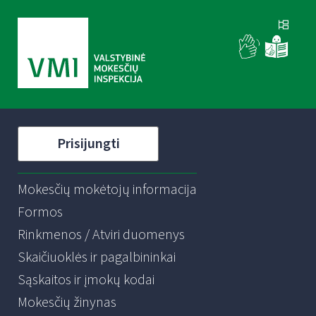
Prisijungti
Mokesčių mokėtojų informacija
Formos
Rinkmenos / Atviri duomenys
Skaičiuoklės ir pagalbininkai
Sąskaitos ir įmokų kodai
Mokesčių žinynas