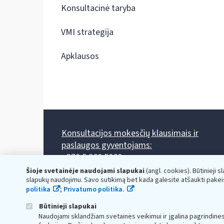
Konsultacinė taryba
VMI strategija
Apklausos
Konsultacijos mokesčių klausimais ir
paslaugos gyventojams:
+370 5 260 5060
Darbo laikas: I-IV 8.00-17.00, V 8.00-15.45.
Šioje svetainėje naudojami slapukai
(angl. cookies). Būtinieji s
Prieššventinę dieną - viena valanda trumpiau.
slapukų naudojimu. Savo sutikimą bet kada galėsite atšaukti pakei
Kiekvieno mėnesio antrą penktadienį 8.00 val. - 12.00 val.
politika
;
Privatumo politika.
Mano VMI
Paklausimas per
Būtinieji slapukai
Naudojami sklandžiam svetainės veikimui ir įgalina pagrindine