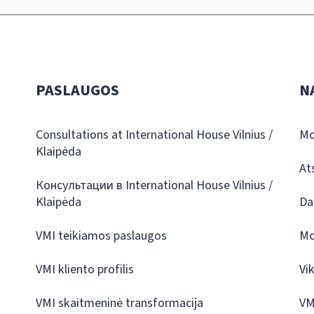
PASLAUGOS
N
Consultations at International House Vilnius /
Mo
Klaipėda
At
Консультации в International House Vilnius /
Klaipėda
Da
VMI teikiamos paslaugos
Mo
VMI kliento profilis
Vi
VMI skaitmeninė transformacija
VM