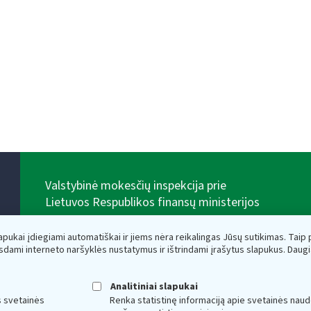
Valstybinė mokesčių inspekcija prie
Lietuvos Respublikos finansų ministerijos
Biudžetinė įstaiga. Juridinio asmens kodas — 188659752,
adresas: Vasario 16-osios g. 14, 01107 Vilnius, Lietuva,
lapukai įdiegiami automatiškai ir jiems nėra reikalingas Jūsų sutikimas. Taip pa
el.paštas:
vmi@vmi.lt
, E. pristatymo dėžutės adresas
sdami interneto naršyklės nustatymus ir ištrindami įrašytus slapukus. Daug
188659752
Duomenys apie Valstybinę mokesčių inspekciją prie
Lietuvos Respublikos finansų ministerijos kaupiami ir
Analitiniai slapukai
saugomi Juridinių asmenų registre
s svetainės
Renka statistinę informaciją apie svetainės naud