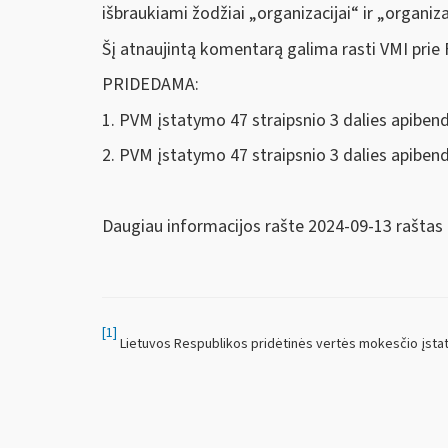
išbraukiami žodžiai „organizacijai“ ir „organiz
Šį atnaujintą komentarą galima rasti VMI prie
PRIDEDAMA:
1. PVM įstatymo 47 straipsnio 3 dalies apiben
2. PVM įstatymo 47 straipsnio 3 dalies apiben
Daugiau informacijos rašte 2
024-09-13 raštas
[1]
Lietuvos Respublikos pridėtinės vertės mokesčio įsta