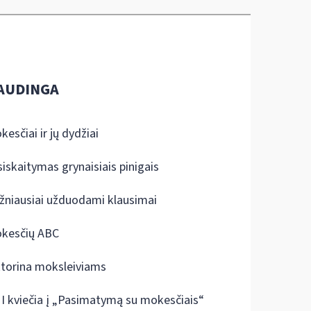
AUDINGA
kesčiai ir jų dydžiai
siskaitymas grynaisiais pinigais
žniausiai užduodami klausimai
kesčių ABC
ktorina moksleiviams
I kviečia į „Pasimatymą su mokesčiais“