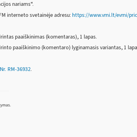
acijos nariams“.
 FM interneto svetainėje adresu:
https://www.vmi.lt/evmi/pri
drintas paaiškinimas (komentaras), 1 lapas.
drinto paaiškinimo (komentaro) lyginamasis variantas, 1 lapa
Nr. RM-36932
.
tymas.