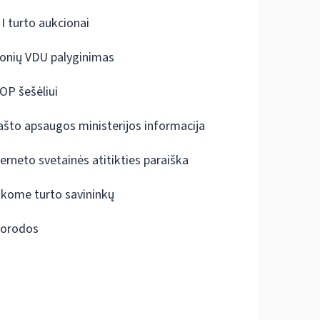
I turto aukcionai
onių VDU palyginimas
OP šešėliui
ašto apsaugos ministerijos informacija
terneto svetainės atitikties paraiška
škome turto savininkų
orodos