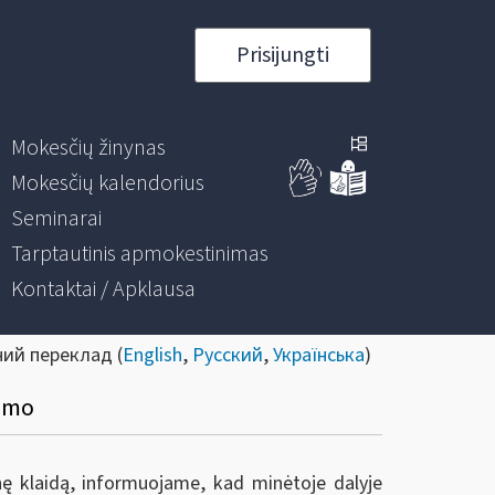
Prisijungti
Mokesčių žinynas
Mokesčių kalendorius
Seminarai
Tarptautinis apmokestinimas
Kontaktai / Apklausa
ний переклад (
English
,
Русский
,
Українська
)
nimo
nę klaidą, informuojame, kad minėtoje dalyje