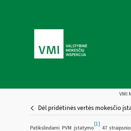
VMI 
Dėl pridėtinės vertės mokesčio įs
[1]
Patikslindami PVM įstatymo
47 straipsnio