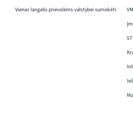
Vienas langelis prievolėms valstybei sumokėti
VM
Įm
ST
Kr
In
Ie
Nu