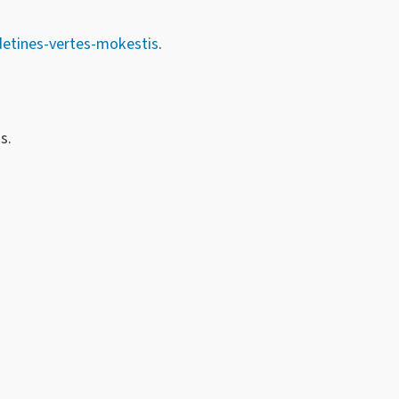
detines-vertes-mokestis
.
s.