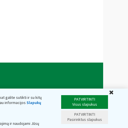
Uždar
t galite sutikti ir su kitų
PATVIRTINTI
iau informacijos
Slapukų
Visus slapukus
PATVIRTINTI
Pasirinktus slapukus
ojimą ir naudojami Jūsų