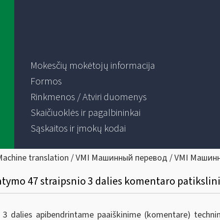
Mokesčių mokėtojų informacija
Formos
Rinkmenos / Atviri duomenys
Skaičiuoklės ir pagalbininkai
Sąskaitos ir įmokų kodai
Machine translation / VMI Машинный перевод / VMI Машин
tatymo 47 straipsnio 3 dalies komentaro patiksli
 3 dalies apibendrintame paaiškinime (komentare) techni