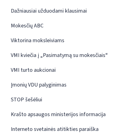
Dažniausiai užduodami klausimai
Mokesčių ABC
Viktorina moksleiviams
VMI kviečia į „Pasimatymą su mokesčiais“
VMI turto aukcionai
Įmonių VDU palyginimas
STOP šešėliui
Krašto apsaugos ministerijos informacija
Interneto svetainės atitikties paraiška