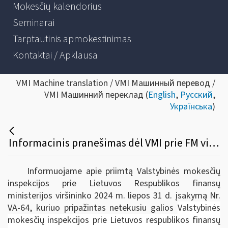
Mokesčių kalendorius
Seminarai
Tarptautinis apmokestinimas
Kontaktai / Apklausa
VMI Machine translation / VMI Машинный перевод /
VMI Машинний переклад (
English
,
Русский
,
Українська
)
Informacinis pranešimas dėl VMI prie FM viršininko 2024 m. liepos 31 d. įsakymo Nr. VA-64 -1
Informuojame apie priimtą Valstybinės mokesčių
inspekcijos prie Lietuvos Respublikos finansų
ministerijos viršininko 2024 m. liepos 31 d. įsakymą Nr.
VA-64, kuriuo pripažintas netekusiu galios
Valstybinės
mokesčių inspekcijos prie Lietuvos respublikos finansų