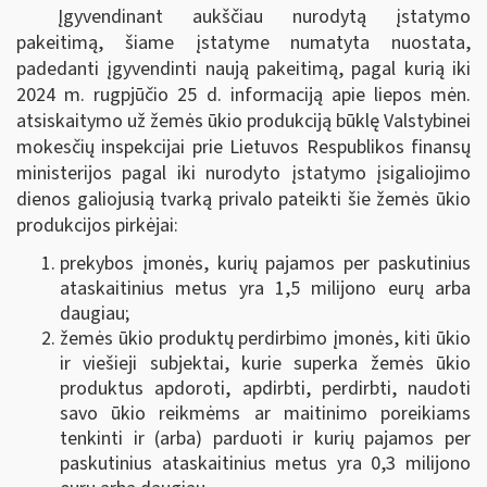
Įgyvendinant aukščiau nurodytą įstatymo
pakeitimą, šiame įstatyme numatyta nuostata,
padedanti įgyvendinti naują pakeitimą, pagal kurią iki
2024 m. rugpjūčio 25 d. informaciją apie liepos mėn.
atsiskaitymo už žemės ūkio produkciją būklę Valstybinei
mokesčių inspekcijai prie Lietuvos Respublikos finansų
ministerijos pagal iki nurodyto įstatymo įsigaliojimo
dienos galiojusią tvarką privalo pateikti šie žemės ūkio
produkcijos pirkėjai:
prekybos įmonės, kurių pajamos per paskutinius
ataskaitinius metus yra 1,5 milijono eurų arba
daugiau;
žemės ūkio produktų perdirbimo įmonės, kiti ūkio
ir viešieji subjektai, kurie superka žemės ūkio
produktus apdoroti, apdirbti, perdirbti, naudoti
savo ūkio reikmėms ar maitinimo poreikiams
tenkinti ir (arba) parduoti ir kurių pajamos per
paskutinius ataskaitinius metus yra 0,3 milijono