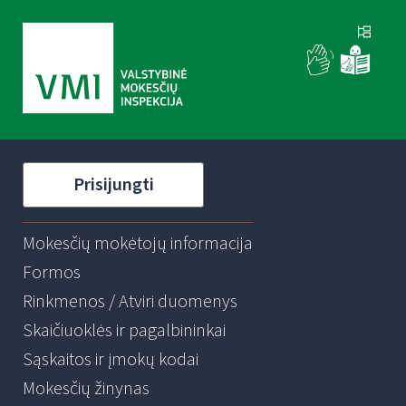
Prisijungti
Mokesčių mokėtojų informacija
Formos
Rinkmenos / Atviri duomenys
Skaičiuoklės ir pagalbininkai
Sąskaitos ir įmokų kodai
Mokesčių žinynas