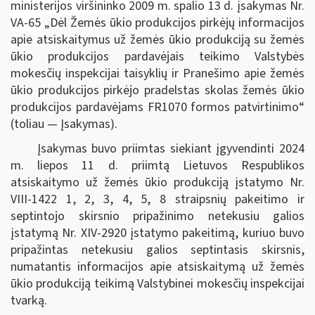
ministerijos viršininko 2009 m. spalio 13 d. įsakymas Nr.
VA-65
„Dėl Žemės ūkio produkcijos pirkėjų informacijos
apie atsiskaitymus už žemės ūkio produkciją su žemės
ūkio produkcijos pardavėjais teikimo Valstybės
mokesčių inspekcijai taisyklių ir Pranešimo apie žemės
ūkio produkcijos pirkėjo pradelstas skolas žemės ūkio
produkcijos pardavėjams FR1070 formos patvirtinimo“
(toliau — Įsakymas).
Įsakymas buvo priimtas siekiant įgyvendinti 2024
m. liepos 11 d. priimtą Lietuvos Respublikos
atsiskaitymo už žemės ūkio produkciją įstatymo Nr.
VIII-1422 1, 2, 3, 4, 5, 8 straipsnių pakeitimo ir
septintojo skirsnio pripažinimo netekusiu galios
įstatymą Nr. XIV-2920 įstatymo pakeitimą, kuriuo
buvo
pripažintas netekusiu galios septintasis skirsnis,
numatantis informacijos apie atsiskaitymą už žemės
ūkio produkciją teikimą Valstybinei mokesčių inspekcijai
tvarką.