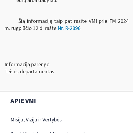
eurų arba daugiau.
Šią informaciją taip pat rasite VMI prie FM 2024
m. rugpjūčio 12 d. rašte
Nr. R-2896
.
Informaciją parengė
Teisės departamentas
APIE VMI
Misija, Vizija ir Vertybės