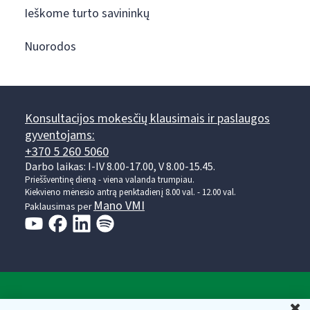
Ieškome turto savininkų
Nuorodos
Konsultacijos mokesčių klausimais ir paslaugos
gyventojams:
+370 5 260 5060
Darbo laikas: I-IV 8.00-17.00, V 8.00-15.45.
Prieššventinę dieną - viena valanda trumpiau.
Kiekvieno mėnesio antrą penktadienį 8.00 val. - 12.00 val.
Mano VMI
Paklausimas per
Valstybinė mokesčių inspekcija prie Lietuvos
U