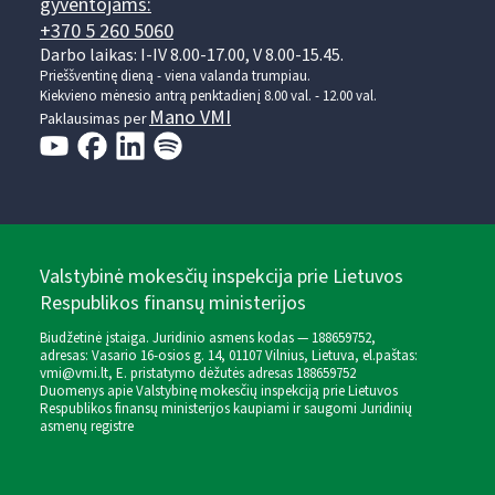
gyventojams:
+370 5 260 5060
Darbo laikas: I-IV 8.00-17.00, V 8.00-15.45.
Prieššventinę dieną - viena valanda trumpiau.
Kiekvieno mėnesio antrą penktadienį 8.00 val. - 12.00 val.
Mano VMI
Paklausimas per
Valstybinė mokesčių inspekcija prie Lietuvos
Respublikos finansų ministerijos
Biudžetinė įstaiga. Juridinio asmens kodas — 188659752,
adresas: Vasario 16-osios g. 14, 01107 Vilnius, Lietuva, el.paštas:
vmi@vmi.lt
, E. pristatymo dėžutės adresas 188659752
Duomenys apie Valstybinę mokesčių inspekciją prie Lietuvos
Respublikos finansų ministerijos kaupiami ir saugomi Juridinių
asmenų registre