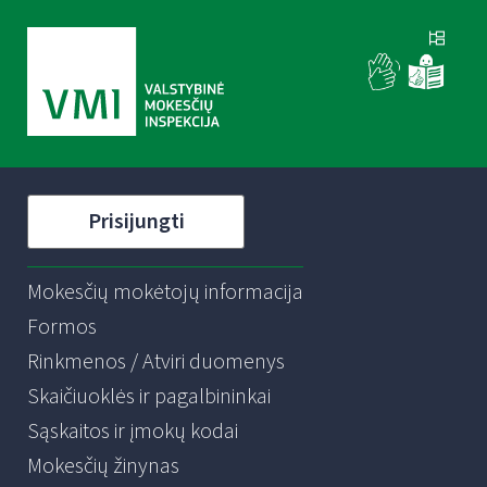
Prisijungti
Mokesčių mokėtojų informacija
Formos
Rinkmenos / Atviri duomenys
Skaičiuoklės ir pagalbininkai
Sąskaitos ir įmokų kodai
Mokesčių žinynas