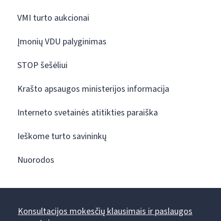
VMI turto aukcionai
Įmonių VDU palyginimas
STOP šešėliui
Krašto apsaugos ministerijos informacija
Interneto svetainės atitikties paraiška
Ieškome turto savininkų
Nuorodos
Konsultacijos mokesčių klausimais ir paslaugos