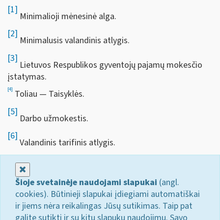
[1]
Minimalioji mėnesinė alga.
[2]
Minimalusis valandinis atlygis.
[3]
Lietuvos Respublikos gyventojų pajamų mokesčio
įstatymas.
[4]
Toliau — Taisyklės.
[5]
Darbo užmokestis.
[6]
Valandinis tarifinis atlygis.
Uždaryti
Šioje svetainėje naudojami slapukai
(angl.
cookies). Būtinieji slapukai įdiegiami automatiškai
ir jiems nėra reikalingas Jūsų sutikimas. Taip pat
galite sutikti ir su kitų slapukų naudojimu. Savo