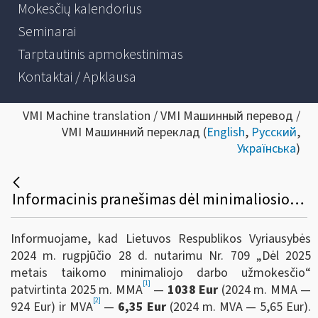
Mokesčių kalendorius
Seminarai
Tarptautinis apmokestinimas
Kontaktai / Apklausa
VMI Machine translation / VMI Машинный перевод /
VMI Машинний переклад (
English
,
Русский
,
Українська
)
Informacinis pranešimas dėl minimaliosios mėnesinės algos dydžio 2025 metais
Inf
ormuojame, kad
Lietuvos Respublikos Vyriausybės
2024 m. rugpjūčio 28 d. nutarimu Nr. 709 „Dėl 2025
metais taikomo minimaliojo darbo užmokesčio“
[1]
patvirtinta 2025 m. MMA
—
1038 Eur
(2024 m. MMA —
[2]
924
Eur) ir MVA
—
6,35
Eur
(2024 m. MVA — 5,65 Eur).