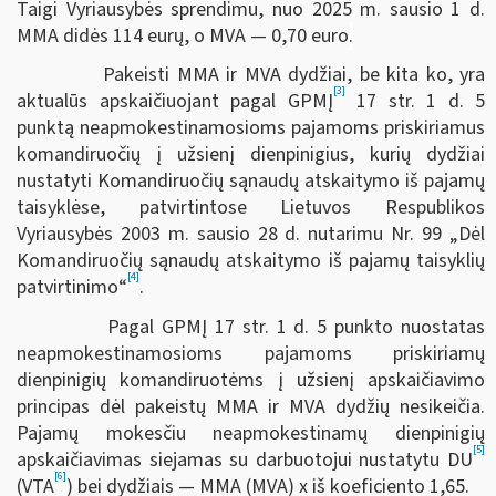
Taigi Vyriausybės sprendimu, nuo 2025 m. sausio 1 d.
MMA didės 114 eurų, o MVA — 0,70 euro
.
Pakeisti MMA ir MVA dydžiai, be kita ko, yra
[3]
aktualūs apskaičiuojant pagal GPMĮ
17 str. 1 d. 5
punktą neapmokestinamosioms pajamoms priskiriamus
komandiruočių į užsienį dienpinigius, kurių dydžiai
nustatyti Komandiruočių sąnaudų atskaitymo iš pajamų
taisyklėse, patvirtintose Lietuvos Respublikos
Vyriausybės 2003 m. sausio 28 d. nutarimu Nr. 99 „Dėl
Komandiruočių sąnaudų atskaitymo iš pajamų taisyklių
[4]
patvirtinimo“
.
Pagal GPMĮ 17 str. 1 d. 5 punkto nuostatas
neapmokestinamosioms pajamoms priskiriamų
dienpinigių komandiruotėms į užsienį apskaičiavimo
principas dėl pakeistų MMA ir MVA dydžių nesikeičia.
Pajamų mokesčiu neapmokestinamų dienpinigių
[5]
apskaičiavimas siejamas su darbuotojui nustatytu DU
[6]
(VTA
) bei dydžiais — MMA (MVA) x iš koeficiento 1,65.