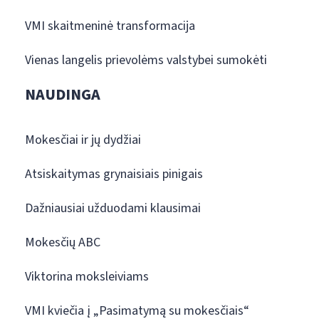
VMI skaitmeninė transformacija
Vienas langelis prievolėms valstybei sumokėti
NAUDINGA
Mokesčiai ir jų dydžiai
Atsiskaitymas grynaisiais pinigais
Dažniausiai užduodami klausimai
Mokesčių ABC
Viktorina moksleiviams
VMI kviečia į „Pasimatymą su mokesčiais“