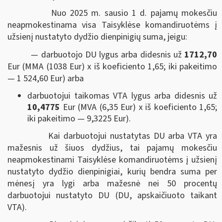
Nuo 2025 m. sausio 1 d. pajamų mokesčiu
neapmokestinama visa Taisyklėse komandiruotėms į
užsienį nustatyto dydžio dienpinigių suma, jeigu:
— darbuotojo DU lygus arba didesnis už
1712,70
Eur (MMA (1038 Eur) x iš koeficiento 1,65; iki pakeitimo
— 1 524,60 Eur) arba
darbuotojui taikomas VTA lygus arba didesnis už
10,4775
Eur (MVA (6,35 Eur) x iš koeficiento 1,65;
iki pakeitimo — 9,3225
Eur).
Kai darbuotojui nustatytas DU arba VTA yra
mažesnis už šiuos dydžius, tai pajamų mokesčiu
neapmokestinami Taisyklėse komandiruotėms į užsienį
nustatyto dydžio dienpinigiai, kurių bendra suma per
mėnesį yra lygi arba mažesnė nei 50 procentų
darbuotojui nustatyto DU (DU, apskaičiuoto taikant
VTA).