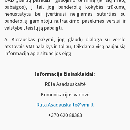
UAB „Garsų pasaulis“ galiojimo terminą (iki šių metų
pabaigos), į tai, jog banderolių kokybės trūkumų
nenustatyta bei įvertinusi neigiamas sutarties su
banderolių gamintoju nutraukimo pasekmes verslui ir
valstybei, leistų ją pabaigti.
A. Klerauskas pažymi, jog glaudų dialogą su verslo
atstovais VMI palaikys ir toliau, teikdama visą naujausią
informaciją apie situacijos eigą.
Informacija žiniasklaidai:
Rūta Asadauskaitė
Komunikacijos vadovė
Ruta.Asadauskaite@vmi.lt
+370 620 88383