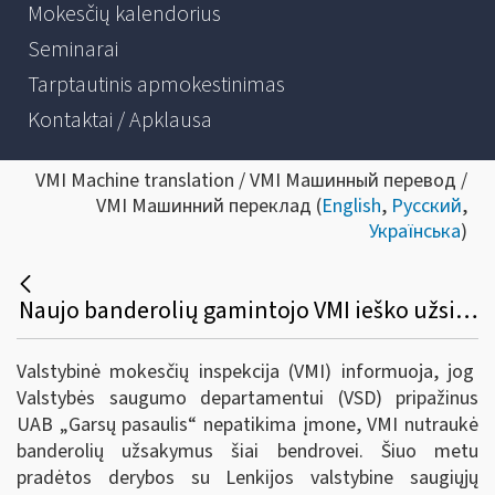
Mokesčių kalendorius
Seminarai
Tarptautinis apmokestinimas
Kontaktai / Apklausa
VMI Machine translation / VMI Машинный перевод /
VMI Машинний переклад (
English
,
Русский
,
Українська
)
Naujo banderolių gamintojo VMI ieško užsienyje
Valstybinė mokesčių inspekcija (VMI) informuoja, jog
Valstybės saugumo departamentui (VSD) pripažinus
UAB „Garsų pasaulis“ nepatikima įmone, VMI nutraukė
banderolių užsakymus šiai bendrovei. Šiuo metu
pradėtos derybos su Lenkijos valstybine saugiųjų