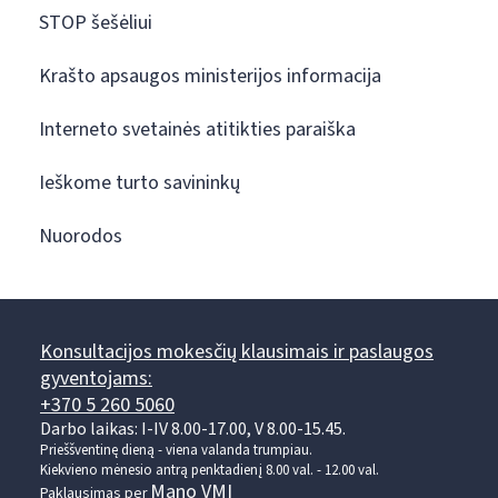
STOP šešėliui
Krašto apsaugos ministerijos informacija
Interneto svetainės atitikties paraiška
Ieškome turto savininkų
Nuorodos
Konsultacijos mokesčių klausimais ir paslaugos
gyventojams:
+370 5 260 5060
Darbo laikas: I-IV 8.00-17.00, V 8.00-15.45.
Prieššventinę dieną - viena valanda trumpiau.
Kiekvieno mėnesio antrą penktadienį 8.00 val. - 12.00 val.
Mano VMI
Paklausimas per