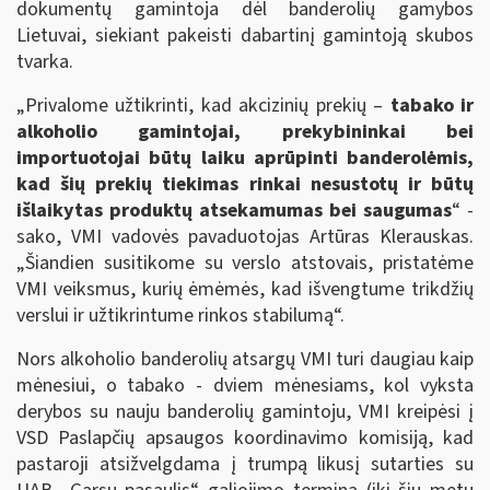
dokumentų gamintoja dėl banderolių gamybos
Lietuvai, siekiant pakeisti dabartinį gamintoją skubos
tvarka.
„Privalome užtikrinti, kad akcizinių prekių –
tabako ir
alkoholio gamintojai, prekybininkai bei
importuotojai būtų laiku aprūpinti banderolėmis,
kad šių prekių tiekimas rinkai nesustotų ir būtų
išlaikytas produktų atsekamumas bei saugumas
“ -
sako, VMI vadovės pavaduotojas Artūras Klerauskas.
„Šiandien susitikome su verslo atstovais, pristatėme
VMI veiksmus, kurių ėmėmės, kad išvengtume trikdžių
verslui ir užtikrintume rinkos stabilumą“.
Nors alkoholio banderolių atsargų VMI turi daugiau kaip
mėnesiui, o tabako - dviem mėnesiams, kol vyksta
derybos su nauju banderolių gamintoju, VMI kreipėsi į
VSD Paslapčių apsaugos koordinavimo komisiją, kad
pastaroji atsižvelgdama į trumpą likusį sutarties su