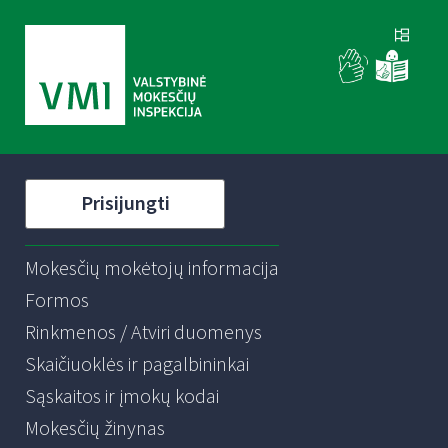
Prisijungti
Mokesčių mokėtojų informacija
Formos
Rinkmenos / Atviri duomenys
Skaičiuoklės ir pagalbininkai
Sąskaitos ir įmokų kodai
Mokesčių žinynas