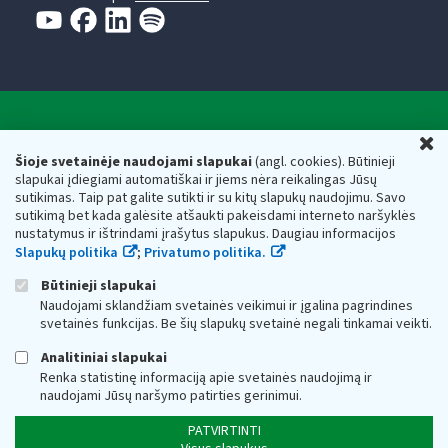
Valstybinė mokesčių inspekcija prie Lietuvos
U
Respublikos finansų ministerijos
Šioje svetainėje naudojami slapukai
(angl. cookies). Būtinieji
slapukai įdiegiami automatiškai ir jiems nėra reikalingas Jūsų
Biudžetinė įstaiga. Juridinio asmens kodas — 188659752,
sutikimas. Taip pat galite sutikti ir su kitų slapukų naudojimu. Savo
adresas: Vasario 16-osios g. 14, 01107 Vilnius, Lietuva, el.paštas:
sutikimą bet kada galėsite atšaukti pakeisdami interneto naršyklės
vmi@vmi.lt
, E. pristatymo dėžutės adresas 188659752
nustatymus ir ištrindami įrašytus slapukus. Daugiau informacijos
Duomenys apie Valstybinę mokesčių inspekciją prie Lietuvos
Slapukų politika
;
Privatumo politika.
Respublikos finansų ministerijos kaupiami ir saugomi Juridinių
asmenų registre
Būtinieji slapukai
Naudojami sklandžiam svetainės veikimui ir įgalina pagrindines
svetainės funkcijas. Be šių slapukų svetainė negali tinkamai veikti.
Analitiniai slapukai
Renka statistinę informaciją apie svetainės naudojimą ir
naudojami Jūsų naršymo patirties gerinimui.
PATVIRTINTI