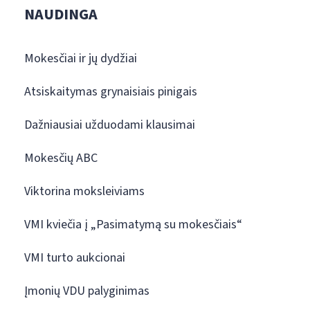
NAUDINGA
Mokesčiai ir jų dydžiai
Atsiskaitymas grynaisiais pinigais
Dažniausiai užduodami klausimai
Mokesčių ABC
Viktorina moksleiviams
VMI kviečia į „Pasimatymą su mokesčiais“
VMI turto aukcionai
Įmonių VDU palyginimas