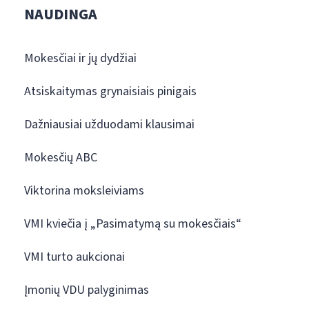
NAUDINGA
Mokesčiai ir jų dydžiai
Atsiskaitymas grynaisiais pinigais
Dažniausiai užduodami klausimai
Mokesčių ABC
Viktorina moksleiviams
VMI kviečia į „Pasimatymą su mokesčiais“
VMI turto aukcionai
Įmonių VDU palyginimas