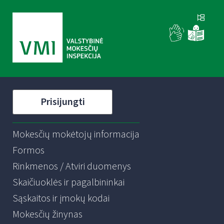
Prisijungti
Mokesčių mokėtojų informacija
Formos
Rinkmenos / Atviri duomenys
Skaičiuoklės ir pagalbininkai
Sąskaitos ir įmokų kodai
Mokesčių žinynas