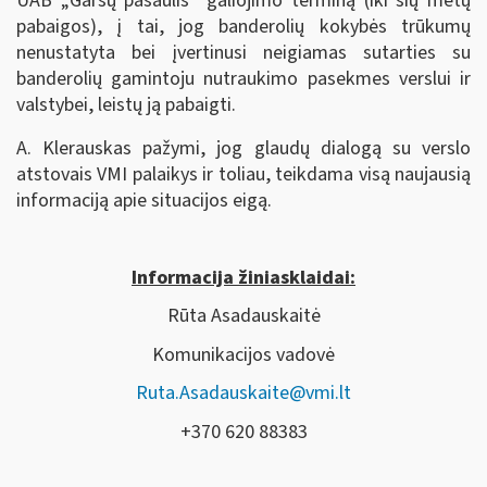
UAB „Garsų pasaulis“ galiojimo terminą (iki šių metų
pabaigos), į tai, jog banderolių kokybės trūkumų
nenustatyta bei įvertinusi neigiamas sutarties su
banderolių gamintoju nutraukimo pasekmes verslui ir
valstybei, leistų ją pabaigti.
A. Klerauskas pažymi, jog glaudų dialogą su verslo
atstovais VMI palaikys ir toliau, teikdama visą naujausią
informaciją apie situacijos eigą.
Informacija žiniasklaidai:
Rūta Asadauskaitė
Komunikacijos vadovė
Ruta.Asadauskaite@vmi.lt
+370 620 88383