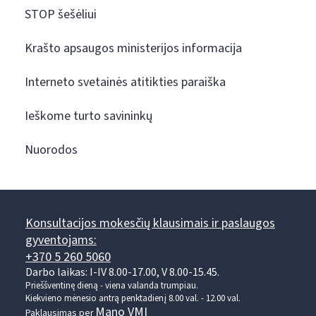
STOP šešėliui
Krašto apsaugos ministerijos informacija
Interneto svetainės atitikties paraiška
Ieškome turto savininkų
Nuorodos
Konsultacijos mokesčių klausimais ir paslaugos
gyventojams:
+370 5 260 5060
Darbo laikas: I-IV 8.00-17.00, V 8.00-15.45.
Prieššventinę dieną - viena valanda trumpiau.
Kiekvieno mėnesio antrą penktadienį 8.00 val. - 12.00 val.
Mano VMI
Paklausimas per