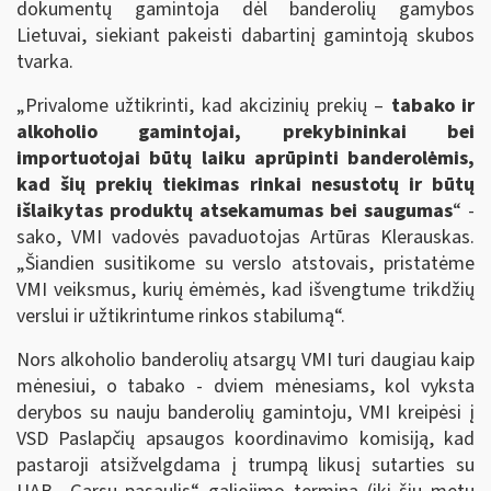
dokumentų gamintoja dėl banderolių gamybos
Lietuvai, siekiant pakeisti dabartinį gamintoją skubos
tvarka.
„Privalome užtikrinti, kad akcizinių prekių –
tabako ir
alkoholio gamintojai, prekybininkai bei
importuotojai būtų laiku aprūpinti banderolėmis,
kad šių prekių tiekimas rinkai nesustotų ir būtų
išlaikytas produktų atsekamumas bei saugumas
“ -
sako, VMI vadovės pavaduotojas Artūras Klerauskas.
„Šiandien susitikome su verslo atstovais, pristatėme
VMI veiksmus, kurių ėmėmės, kad išvengtume trikdžių
verslui ir užtikrintume rinkos stabilumą“.
Nors alkoholio banderolių atsargų VMI turi daugiau kaip
mėnesiui, o tabako - dviem mėnesiams, kol vyksta
derybos su nauju banderolių gamintoju, VMI kreipėsi į
VSD Paslapčių apsaugos koordinavimo komisiją, kad
pastaroji atsižvelgdama į trumpą likusį sutarties su