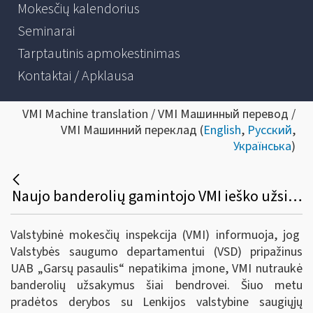
Mokesčių kalendorius
Seminarai
Tarptautinis apmokestinimas
Kontaktai / Apklausa
VMI Machine translation / VMI Машинный перевод /
VMI Машинний переклад (
English
,
Русский
,
Українська
)
Naujo banderolių gamintojo VMI ieško užsienyje
Valstybinė mokesčių inspekcija (VMI) informuoja, jog
Valstybės saugumo departamentui (VSD) pripažinus
UAB „Garsų pasaulis“ nepatikima įmone, VMI nutraukė
banderolių užsakymus šiai bendrovei. Šiuo metu
pradėtos derybos su Lenkijos valstybine saugiųjų