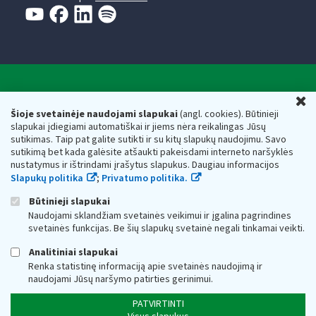
Valstybinė mokesčių inspekcija prie Lietuvos
U
Respublikos finansų ministerijos
Šioje svetainėje naudojami slapukai
(angl. cookies). Būtinieji
slapukai įdiegiami automatiškai ir jiems nėra reikalingas Jūsų
Biudžetinė įstaiga. Juridinio asmens kodas — 188659752,
sutikimas. Taip pat galite sutikti ir su kitų slapukų naudojimu. Savo
adresas: Vasario 16-osios g. 14, 01107 Vilnius, Lietuva, el.paštas:
sutikimą bet kada galėsite atšaukti pakeisdami interneto naršyklės
vmi@vmi.lt
, E. pristatymo dėžutės adresas 188659752
nustatymus ir ištrindami įrašytus slapukus. Daugiau informacijos
Duomenys apie Valstybinę mokesčių inspekciją prie Lietuvos
Slapukų politika
;
Privatumo politika.
Respublikos finansų ministerijos kaupiami ir saugomi Juridinių
asmenų registre
Būtinieji slapukai
Naudojami sklandžiam svetainės veikimui ir įgalina pagrindines
svetainės funkcijas. Be šių slapukų svetainė negali tinkamai veikti.
Analitiniai slapukai
Renka statistinę informaciją apie svetainės naudojimą ir
naudojami Jūsų naršymo patirties gerinimui.
PATVIRTINTI