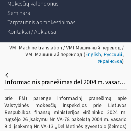
Mokesčių kalendorius
Seminarai
Tarptautinis apmokestinimas
Kontaktai / Apklausa
VMI Machine translation / VMI Машинный перевод /
VMI Машинний переклад (
English
,
Русский
,
Українська
)
Informacinis pranešimas dėl 2004 m. vasario 9 d. įsakymo Nr. VA-13 „Dėl Metinės gyventojo (šeimos) turto deklaracijos formos ir jos užpildymo, teikimo ir tikslinimo taisyklių patvirtinimo“ pakeitimo
prie FM) parengė informacinį pranešimą apie
Valstybinės mokesčių inspekcijos prie Lietuvos
Respublikos finansų ministerijos viršininko 2024 m.
rugsėjo 26 įsakymu Nr. VA-78 pakeistą 2004 m. vasario
9 d. įsakymą Nr. VA-13 „Dėl Metinės gyventojo (šeimos)