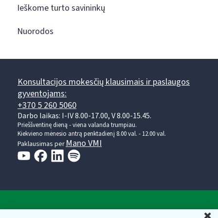
Ieškome turto savininkų
Nuorodos
Konsultacijos mokesčių klausimais ir paslaugos
gyventojams:
+370 5 260 5060
Darbo laikas: I-IV 8.00-17.00, V 8.00-15.45.
Prieššventinę dieną - viena valanda trumpiau.
Kiekvieno mėnesio antrą penktadienį 8.00 val. - 12.00 val.
Mano VMI
Paklausimas per
Valstybinė mokesčių inspekcija prie Lietuvos
U