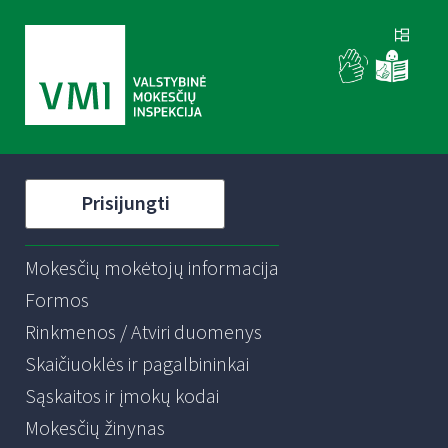
Prisijungti
Mokesčių mokėtojų informacija
Formos
Rinkmenos / Atviri duomenys
Skaičiuoklės ir pagalbininkai
Sąskaitos ir įmokų kodai
Mokesčių žinynas