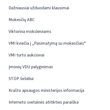
Dažniausiai užduodami klausimai
Mokesčių ABC
Viktorina moksleiviams
VMI kviečia į „Pasimatymą su mokesčiais“
VMI turto aukcionai
Įmonių VDU palyginimas
STOP šešėliui
Krašto apsaugos ministerijos informacija
Interneto svetainės atitikties paraiška