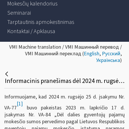
Mokesčių kalendorius
Seminarai
Tarptautinis apmokestinimas
Kontaktai / Apklausa
VMI Machine translation / VMI Машинный перевод /
VMI Машинний переклад (
English
,
Русский
,
Українська
)
Informacinis pranešimas dėl 2024 m. rugsėjo 25 d. įsakymo Nr. VA-77 „Dėl VMI prie FM viršininko 2023 m. lapkričio 17 d. įsakymo Nr. VA-84 „Dėl dalies GPM sumos pervedimo pagal LR gyventojų pajamų mokesčio įstatymą paramos gavėjams ir politinėms organizacijoms tvarkos aprašo patvirtinimo“ pakeitimo
Informuojame, kad 2024 m. rugsėjo 25 d. įsakymu Nr.
[1]
VA-77
buvo pakeistas 2023 m. lapkričio 17 d.
įsakymas Nr. VA-84 „Dėl dalies gyventojų pajamų
mokesčio sumos pervedimo pagal Lietuvos Respublikos
gyventojų pajamų mokesčio įstatymą paramos