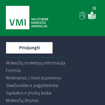
Prisijungti
Mokesčių mokėtojų informacija
Formos
Rinkmenos / Atviri duomenys
Skaičiuoklės ir pagalbininkai
Sąskaitos ir įmokų kodai
Mokesčių žinynas