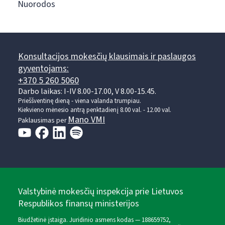
Nuorodos
Konsultacijos mokesčių klausimais ir paslaugos
gyventojams:
+370 5 260 5060
Darbo laikas: I-IV 8.00-17.00, V 8.00-15.45.
Prieššventinę dieną - viena valanda trumpiau.
Kiekvieno mėnesio antrą penktadienį 8.00 val. - 12.00 val.
Mano VMI
Paklausimas per
Valstybinė mokesčių inspekcija prie Lietuvos
Respublikos finansų ministerijos
Biudžetinė įstaiga. Juridinio asmens kodas — 188659752,