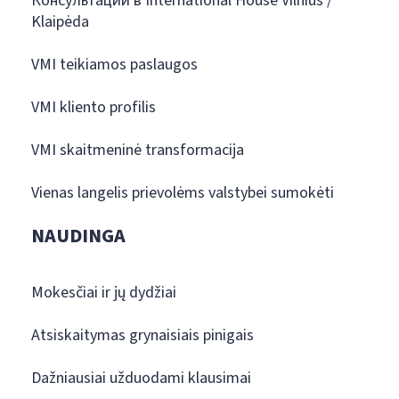
Консультации в International House Vilnius /
Klaipėda
VMI teikiamos paslaugos
VMI kliento profilis
VMI skaitmeninė transformacija
Vienas langelis prievolėms valstybei sumokėti
NAUDINGA
Mokesčiai ir jų dydžiai
Atsiskaitymas grynaisiais pinigais
Dažniausiai užduodami klausimai