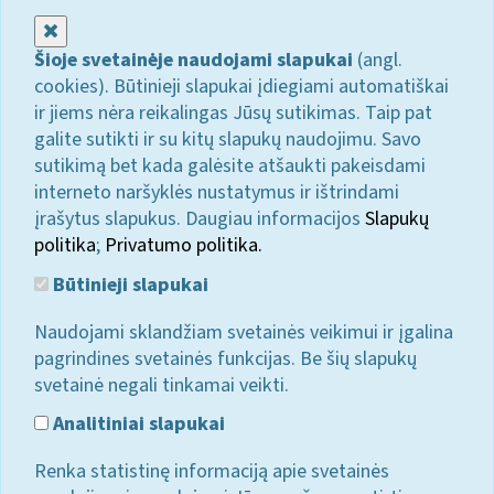
Uždaryti
Šioje svetainėje naudojami slapukai
(angl.
cookies). Būtinieji slapukai įdiegiami automatiškai
ir jiems nėra reikalingas Jūsų sutikimas. Taip pat
galite sutikti ir su kitų slapukų naudojimu. Savo
sutikimą bet kada galėsite atšaukti pakeisdami
interneto naršyklės nustatymus ir ištrindami
įrašytus slapukus. Daugiau informacijos
Slapukų
politika
;
Privatumo politika.
Būtinieji slapukai
Naudojami sklandžiam svetainės veikimui ir įgalina
pagrindines svetainės funkcijas. Be šių slapukų
svetainė negali tinkamai veikti.
Analitiniai slapukai
Renka statistinę informaciją apie svetainės