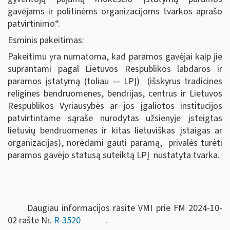
gavėjams ir politinėms organizacijoms tvarkos aprašo
patvirtinimo“.
Esminis pakeitimas:
Pakeitimu yra numatoma, kad
paramos gavėjai kaip jie
suprantami pagal Lietuvos Respublikos labdaros ir
paramos įstatymą (toliau — LPĮ) (išskyrus tradicines
religines bendruomenes, bendrijas, centrus ir Lietuvos
Respublikos Vyriausybės ar jos įgaliotos institucijos
patvirtintame sąraše nurodytas užsienyje įsteigtas
lietuvių bendruomenes ir kitas lietuviškas įstaigas ar
organizacijas), norėdami gauti paramą, privalės turėti
paramos gavėjo statusą suteiktą LPĮ nustatyta tvarka.
Daugiau informacijos rasite VMI prie FM 2024-10-
02 rašte Nr.
R-3520
.