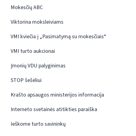
Mokesčių ABC
Viktorina moksleiviams
VMI kviečia į „Pasimatymą su mokesčiais“
VMI turto aukcionai
Įmonių VDU palyginimas
STOP šešėliui
Krašto apsaugos ministerijos informacija
Interneto svetainės atitikties paraiška
Ieškome turto savininkų