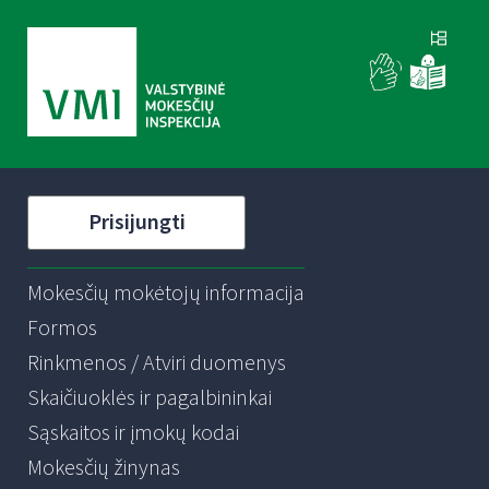
Prisijungti
Mokesčių mokėtojų informacija
Formos
Rinkmenos / Atviri duomenys
Skaičiuoklės ir pagalbininkai
Sąskaitos ir įmokų kodai
Mokesčių žinynas