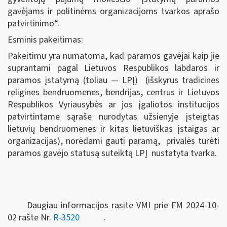
gavėjams ir politinėms organizacijoms tvarkos aprašo
patvirtinimo“.
Esminis pakeitimas:
Pakeitimu yra numatoma, kad
paramos gavėjai kaip jie
suprantami pagal Lietuvos Respublikos labdaros ir
paramos įstatymą (toliau — LPĮ) (išskyrus tradicines
religines bendruomenes, bendrijas, centrus ir Lietuvos
Respublikos Vyriausybės ar jos įgaliotos institucijos
patvirtintame sąraše nurodytas užsienyje įsteigtas
lietuvių bendruomenes ir kitas lietuviškas įstaigas ar
organizacijas), norėdami gauti paramą, privalės turėti
paramos gavėjo statusą suteiktą LPĮ nustatyta tvarka.
Daugiau informacijos rasite VMI prie FM 2024-10-
02 rašte Nr.
R-3520
.