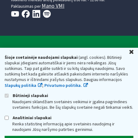
Kiekvieno mėnesio antrą penktadienį 8.00 val. - 12.00 val.
Mano VMI
Paklausimas per
Valstybinė mokesčių inspekcija prie Lietuvos
U
Respublikos finansų ministerijos
Šioje svetainėje naudojami slapukai
(angl. cookies). Būtinieji
slapukai įdiegiami automatiškai ir jiems nėra reikalingas Jūsų
Biudžetinė įstaiga. Juridinio asmens kodas — 188659752,
sutikimas. Taip pat galite sutikti ir su kitų slapukų naudojimu. Savo
adresas: Vasario 16-osios g. 14, 01107 Vilnius, Lietuva, el.paštas:
sutikimą bet kada galėsite atšaukti pakeisdami interneto naršyklės
vmi@vmi.lt
, E. pristatymo dėžutės adresas 188659752
nustatymus ir ištrindami įrašytus slapukus. Daugiau informacijos
Duomenys apie Valstybinę mokesčių inspekciją prie Lietuvos
Slapukų politika
;
Privatumo politika.
Respublikos finansų ministerijos kaupiami ir saugomi Juridinių
asmenų registre
Būtinieji slapukai
Naudojami sklandžiam svetainės veikimui ir įgalina pagrindines
svetainės funkcijas. Be šių slapukų svetainė negali tinkamai veikti.
Analitiniai slapukai
Renka statistinę informaciją apie svetainės naudojimą ir
naudojami Jūsų naršymo patirties gerinimui.