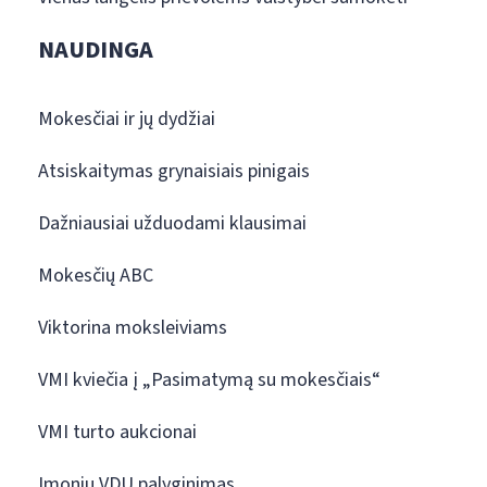
NAUDINGA
Mokesčiai ir jų dydžiai
Atsiskaitymas grynaisiais pinigais
Dažniausiai užduodami klausimai
Mokesčių ABC
Viktorina moksleiviams
VMI kviečia į „Pasimatymą su mokesčiais“
VMI turto aukcionai
Įmonių VDU palyginimas