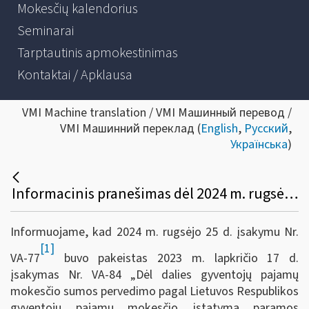
Mokesčių kalendorius
Seminarai
Tarptautinis apmokestinimas
Kontaktai / Apklausa
VMI Machine translation / VMI Машинный перевод /
VMI Машинний переклад (
English
,
Русский
,
Українська
)
Informacinis pranešimas dėl 2024 m. rugsėjo 25 d. įsakymo Nr. VA-77 „Dėl VMI prie FM viršininko 2023 m. lapkričio 17 d. įsakymo Nr. VA-84 „Dėl dalies GPM sumos pervedimo pagal LR gyventojų pajamų mokesčio įstatymą paramos gavėjams ir politinėms organizacijoms tvarkos aprašo patvirtinimo“ pakeitimo
Informuojame, kad 2024 m. rugsėjo 25 d. įsakymu Nr.
[1]
VA-77
buvo pakeistas 2023 m. lapkričio 17 d.
įsakymas Nr. VA-84 „Dėl dalies gyventojų pajamų
mokesčio sumos pervedimo pagal Lietuvos Respublikos
gyventojų pajamų mokesčio įstatymą paramos