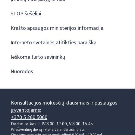
STOP šešėliui
Krašto apsaugos ministerijos informacija
Interneto svetainės atitikties paraiška
Ieškome turto savininkų
Nuorodos
Konsultacijos mokesčių klausimais ir paslaugos
gyventojams:
+370 5 260 5060
Darbo laikas: I-IV 8.00-17.00, V 8.00-15.45.
Prieššventinę dieną - viena valanda trumpiau.