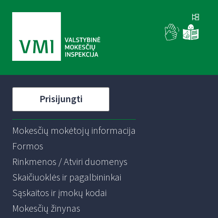
Prisijungti
Mokesčių mokėtojų informacija
Formos
Rinkmenos / Atviri duomenys
Skaičiuoklės ir pagalbininkai
Sąskaitos ir įmokų kodai
Mokesčių žinynas