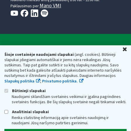
Kiekvieno mėnesio antrą penktadienį 8.00 val. - 12.00 val.
Mano VMI
Paklausimas per
Valstybinė mokesčių inspekcija prie Lietuvos
U
Respublikos finansų ministerijos
Šioje svetainėje naudojami slapukai
(angl. cookies). Būtinieji
slapukai įdiegiami automatiškai ir jiems nėra reikalingas Jūsų
Biudžetinė įstaiga. Juridinio asmens kodas — 188659752,
sutikimas. Taip pat galite sutikti ir su kitų slapukų naudojimu. Savo
adresas: Vasario 16-osios g. 14, 01107 Vilnius, Lietuva, el.paštas:
sutikimą bet kada galėsite atšaukti pakeisdami interneto naršyklės
vmi@vmi.lt
, E. pristatymo dėžutės adresas 188659752
nustatymus ir ištrindami įrašytus slapukus. Daugiau informacijos
Duomenys apie Valstybinę mokesčių inspekciją prie Lietuvos
Slapukų politika
;
Privatumo politika.
Respublikos finansų ministerijos kaupiami ir saugomi Juridinių
asmenų registre
Būtinieji slapukai
Naudojami sklandžiam svetainės veikimui ir įgalina pagrindines
svetainės funkcijas. Be šių slapukų svetainė negali tinkamai veikti.
Analitiniai slapukai
Renka statistinę informaciją apie svetainės naudojimą ir
naudojami Jūsų naršymo patirties gerinimui.