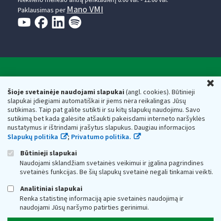
Kiekvieno mėnesio antrą penktadienį 8.00 val. - 12.00 val.
Mano VMI
Paklausimas per
Valstybinė mokesčių inspekcija prie Lietuvos
U
Respublikos finansų ministerijos
Šioje svetainėje naudojami slapukai
(angl. cookies). Būtinieji
slapukai įdiegiami automatiškai ir jiems nėra reikalingas Jūsų
Biudžetinė įstaiga. Juridinio asmens kodas — 188659752,
sutikimas. Taip pat galite sutikti ir su kitų slapukų naudojimu. Savo
adresas: Vasario 16-osios g. 14, 01107 Vilnius, Lietuva, el.paštas:
sutikimą bet kada galėsite atšaukti pakeisdami interneto naršyklės
vmi@vmi.lt
, E. pristatymo dėžutės adresas 188659752
nustatymus ir ištrindami įrašytus slapukus. Daugiau informacijos
Duomenys apie Valstybinę mokesčių inspekciją prie Lietuvos
Slapukų politika
;
Privatumo politika.
Respublikos finansų ministerijos kaupiami ir saugomi Juridinių
asmenų registre
Būtinieji slapukai
Naudojami sklandžiam svetainės veikimui ir įgalina pagrindines
svetainės funkcijas. Be šių slapukų svetainė negali tinkamai veikti.
Analitiniai slapukai
Renka statistinę informaciją apie svetainės naudojimą ir
naudojami Jūsų naršymo patirties gerinimui.