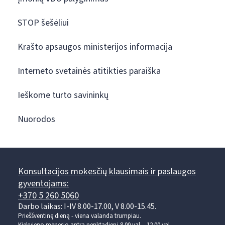
STOP šešėliui
Krašto apsaugos ministerijos informacija
Interneto svetainės atitikties paraiška
Ieškome turto savininkų
Nuorodos
Konsultacijos mokesčių klausimais ir paslaugos
gyventojams:
+370 5 260 5060
Darbo laikas: I-IV 8.00-17.00, V 8.00-15.45.
Prieššventinę dieną - viena valanda trumpiau.