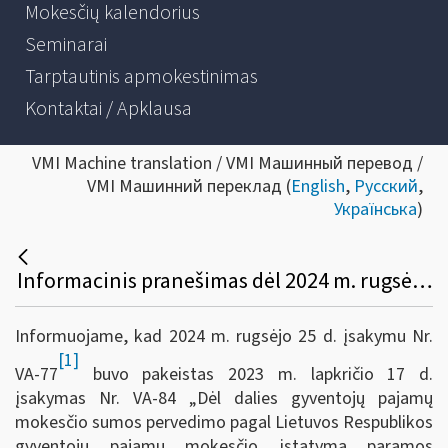
Mokesčių kalendorius
Seminarai
Tarptautinis apmokestinimas
Kontaktai / Apklausa
VMI Machine translation / VMI Машинный перевод /
VMI Машинний переклад (
English
,
Русский
,
Українська
)
Informacinis pranešimas dėl 2024 m. rugsėjo 25 d. įsakymo Nr. VA-77 „Dėl VMI prie FM viršininko 2023 m. lapkričio 17 d. įsakymo Nr. VA-84 „Dėl dalies GPM sumos pervedimo pagal LR gyventojų pajamų mokesčio įstatymą paramos gavėjams ir politinėms organizacijoms tvarkos aprašo patvirtinimo“ pakeitimo
Informuojame, kad 2024 m. rugsėjo 25 d. įsakymu Nr.
[1]
VA-77
buvo pakeistas 2023 m. lapkričio 17 d.
įsakymas Nr. VA-84 „Dėl dalies gyventojų pajamų
mokesčio sumos pervedimo pagal Lietuvos Respublikos
gyventojų pajamų mokesčio įstatymą paramos