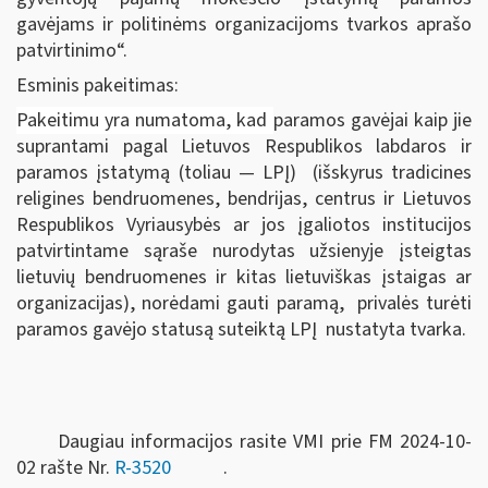
gavėjams ir politinėms organizacijoms tvarkos aprašo
patvirtinimo“.
Esminis pakeitimas:
Pakeitimu yra numatoma, kad
paramos gavėjai kaip jie
suprantami pagal Lietuvos Respublikos labdaros ir
paramos įstatymą (toliau — LPĮ) (išskyrus tradicines
religines bendruomenes, bendrijas, centrus ir Lietuvos
Respublikos Vyriausybės ar jos įgaliotos institucijos
patvirtintame sąraše nurodytas užsienyje įsteigtas
lietuvių bendruomenes ir kitas lietuviškas įstaigas ar
organizacijas), norėdami gauti paramą, privalės turėti
paramos gavėjo statusą suteiktą LPĮ nustatyta tvarka.
Daugiau informacijos rasite VMI prie FM 2024-10-
02 rašte Nr.
R-3520
.