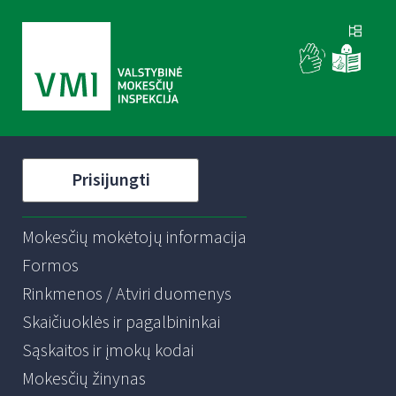
Prisijungti
Mokesčių mokėtojų informacija
Formos
Rinkmenos / Atviri duomenys
Skaičiuoklės ir pagalbininkai
Sąskaitos ir įmokų kodai
Mokesčių žinynas