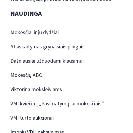
NAUDINGA
Mokesčiai ir jų dydžiai
Atsiskaitymas grynaisiais pinigais
Dažniausiai užduodami klausimai
Mokesčių ABC
Viktorina moksleiviams
VMI kviečia į „Pasimatymą su mokesčiais“
VMI turto aukcionai
Įmonių VDU palyginimas