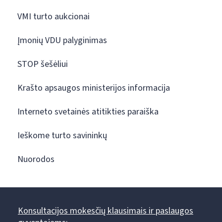
VMI turto aukcionai
Įmonių VDU palyginimas
STOP šešėliui
Krašto apsaugos ministerijos informacija
Interneto svetainės atitikties paraiška
Ieškome turto savininkų
Nuorodos
Konsultacijos mokesčių klausimais ir paslaugos