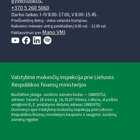
gyventojams:
+370 5 260 5060
Darbo laikas: I-IV 8.00-17.00, V 8.00-15.45.
Prieššventinę dieną - viena valanda trumpiau.
Kiekvieno mėnesio antrą penktadienį 8.00 val. - 12.00 val.
Mano VMI
Paklausimas per
Valstybinė mokesčių inspekcija prie Lietuvos
Respublikos finansų ministerijos
Biudžetinė įstaiga. Juridinio asmens kodas — 188659752,
adresas: Vasario 16-osios g. 14, 01107 Vilnius, Lietuva, el.paštas:
vmi@vmi.lt
, E. pristatymo dėžutės adresas 188659752
Duomenys apie Valstybinę mokesčių inspekciją prie Lietuvos
Respublikos finansų ministerijos kaupiami ir saugomi Juridinių
asmenų registre