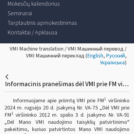
Mokesčių kalendorius
Seminarai
Tarptautinis apmokestinimas
Kontaktai / Apklausa
VMI Machine translation / VMI Машинный перевод /
VMI Машинний переклад (
English
,
Русский
,
Українська
)
Informacinis pranešimas dėl VMI prie FM viršininko 2024 m. rugsėjo 20 d. įsakymo Nr. VA-75 „Dėl VMI prie FM viršininko 2012 m. spalio 3 d. įsakymo Nr. VA-91 „Dėl Mano VMI naudojimo taisyklių patvirtinimo“ pakeitimo
1
Informuojame apie priimtą VMI prie FM
viršininko
2024 m. rugsėjo 20 d. įsakymą Nr. VA-75 „Dėl VMI prie
1
FM
viršininko 2012 m. spalio 3 d. įsakymo Nr. VA-91
„Dėl Mano VMI
naudojimo taisyklių patvirtinimo“
pakeitimo, kuriuo patvirtintos Mano VMI
naudojimo