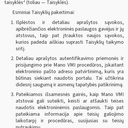
2
taisyklės
(toliau — Taisyklės).
Esminiai Taisyklių pakeitimai:
Išplėstos ir detaliau aprašytos sąvokos,
apibrėžiančios elektroninės paslaugos gavėjus ir jų
atstovus, taip pat įtrauktos naujos sąvokos,
kurios padeda aiškiau suprasti Taisyklių taikymo
sritį.
Detaliau aprašytos autentifikavimo priemonės ir
prisijungimo prie Mano VMI procedūros, įskaitant
elektroninio pašto adreso patvirtinimą, kuris yra
būtinas siekiant naudotis portalu. Tai užtikrina
didesnį saugumą ir asmenų tapatybės patikrinimą.
Pateikiamos išsamesnės gairės, kaip Mano VMI
atstovai gali suteikti, keisti ar atšaukti teises
naudotis elektroninėmis paslaugomis. Taip pat
pateikiama informacija apie teisių galiojimo
laikotarpį ir procedūras, susijusias su teisių
nutraukimu.