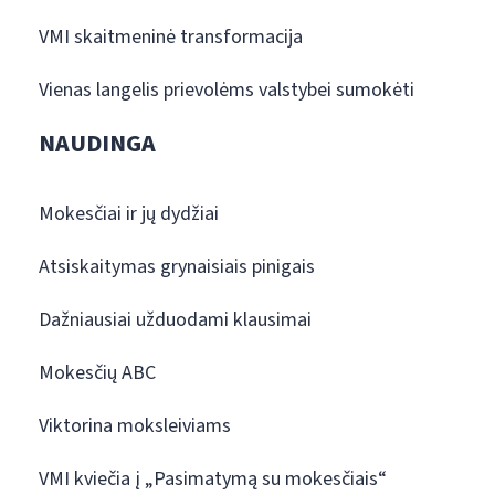
VMI skaitmeninė transformacija
Vienas langelis prievolėms valstybei sumokėti
NAUDINGA
Mokesčiai ir jų dydžiai
Atsiskaitymas grynaisiais pinigais
Dažniausiai užduodami klausimai
Mokesčių ABC
Viktorina moksleiviams
VMI kviečia į „Pasimatymą su mokesčiais“