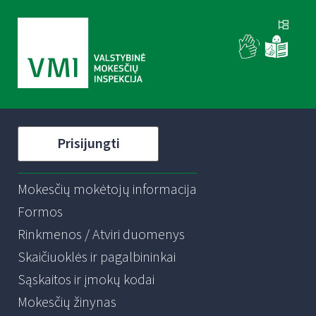
Prisijungti
Mokesčių mokėtojų informacija
Formos
Rinkmenos / Atviri duomenys
Skaičiuoklės ir pagalbininkai
Sąskaitos ir įmokų kodai
Mokesčių žinynas