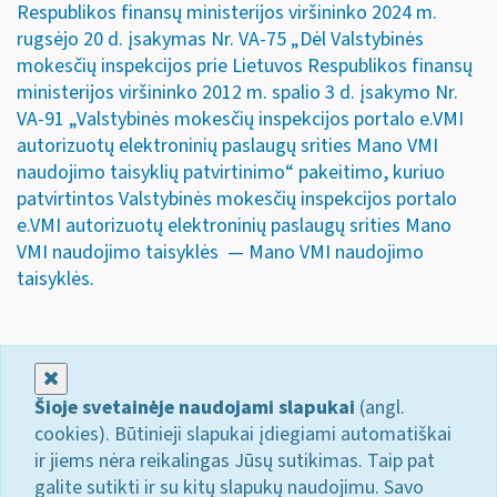
Respublikos finansų ministerijos viršininko 2024 m.
rugsėjo 20 d. įsakymas Nr. VA-75 „Dėl Valstybinės
mokesčių inspekcijos prie Lietuvos Respublikos finansų
ministerijos viršininko 2012 m. spalio 3 d. įsakymo Nr.
VA-91 „Valstybinės mokesčių inspekcijos portalo e.VMI
autorizuotų elektroninių paslaugų srities Mano VMI
naudojimo taisyklių patvirtinimo“ pakeitimo, kuriuo
patvirtintos Valstybinės mokesčių inspekcijos portalo
e.VMI autorizuotų elektroninių paslaugų srities Mano
VMI naudojimo taisyklės — Mano VMI naudojimo
taisyklės.
Uždaryti
Šioje svetainėje naudojami slapukai
(angl.
cookies). Būtinieji slapukai įdiegiami automatiškai
ir jiems nėra reikalingas Jūsų sutikimas. Taip pat
galite sutikti ir su kitų slapukų naudojimu. Savo