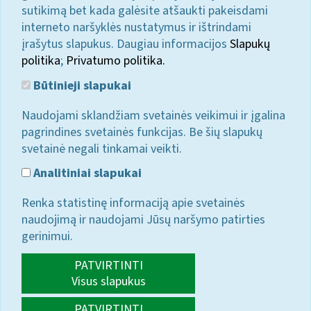
sutikimą bet kada galėsite atšaukti pakeisdami
interneto naršyklės nustatymus ir ištrindami
įrašytus slapukus. Daugiau informacijos
Slapukų
politika
;
Privatumo politika.
Būtinieji slapukai
Naudojami sklandžiam svetainės veikimui ir įgalina
pagrindines svetainės funkcijas. Be šių slapukų
svetainė negali tinkamai veikti.
Analitiniai slapukai
Renka statistinę informaciją apie svetainės
naudojimą ir naudojami Jūsų naršymo patirties
gerinimui.
PATVIRTINTI
Visus slapukus
PATVIRTINTI