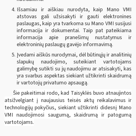
Išsamiau ir aiškiau nurodyta, kaip Mano VMI
atstovas gali užsisakyti ir gauti elektronines
paslaugas, kaip yra tvarkoma su Mano VMI susijusi
informacija ir dokumentai. Taip pat pateikiama
informacija apie pranešimų nustatymus ir
elektroninių paslaugų gavėjo informavimą.
Įvedami aiškūs nurodymai, dėl būtinųjų ir analitinių
slapukų naudojimo, suteikiant vartotojams
galimybę sutikti su jų naudojimu ar atsisakyti, kas
yra svarbus aspektas siekiant užtikrinti skaidrumą
ir vartotojų privatumo apsaugą.
Šie pakeitimai rodo, kad Taisyklės buvo atnaujintos
atsižvelgiant į naujausius teisės aktų reikalavimus ir
technologijų pokyčius, siekiant užtikrinti didesnį Mano
VMI naudojimosi saugumą, skaidrumą ir patogumą
vartotojams.