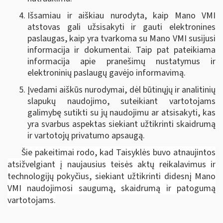
Išsamiau ir aiškiau nurodyta, kaip Mano VMI
atstovas gali užsisakyti ir gauti elektronines
paslaugas, kaip yra tvarkoma su Mano VMI susijusi
informacija ir dokumentai. Taip pat pateikiama
informacija apie pranešimų nustatymus ir
elektroninių paslaugų gavėjo informavimą.
Įvedami aiškūs nurodymai, dėl būtinųjų ir analitinių
slapukų naudojimo, suteikiant vartotojams
galimybę sutikti su jų naudojimu ar atsisakyti, kas
yra svarbus aspektas siekiant užtikrinti skaidrumą
ir vartotojų privatumo apsaugą.
Šie pakeitimai rodo, kad Taisyklės buvo atnaujintos
atsižvelgiant į naujausius teisės aktų reikalavimus ir
technologijų pokyčius, siekiant užtikrinti didesnį Mano
VMI naudojimosi saugumą, skaidrumą ir patogumą
vartotojams.