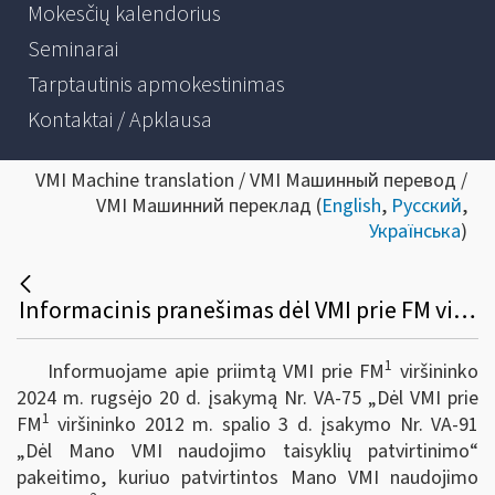
Mokesčių kalendorius
Seminarai
Tarptautinis apmokestinimas
Kontaktai / Apklausa
VMI Machine translation / VMI Машинный перевод /
VMI Машинний переклад (
English
,
Русский
,
Українська
)
Informacinis pranešimas dėl VMI prie FM viršininko 2024 m. rugsėjo 20 d. įsakymo Nr. VA-75 „Dėl VMI prie FM viršininko 2012 m. spalio 3 d. įsakymo Nr. VA-91 „Dėl Mano VMI naudojimo taisyklių patvirtinimo“ pakeitimo
1
Informuojame apie priimtą VMI prie FM
viršininko
2024 m. rugsėjo 20 d. įsakymą Nr. VA-75 „Dėl VMI prie
1
FM
viršininko 2012 m. spalio 3 d. įsakymo Nr. VA-91
„Dėl Mano VMI
naudojimo taisyklių patvirtinimo“
pakeitimo, kuriuo patvirtintos Mano VMI
naudojimo