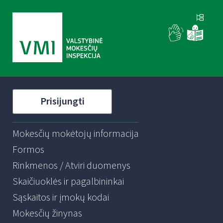
Prisijungti
Mokesčių mokėtojų informacija
Formos
Rinkmenos / Atviri duomenys
Skaičiuoklės ir pagalbininkai
Sąskaitos ir įmokų kodai
Mokesčių žinynas