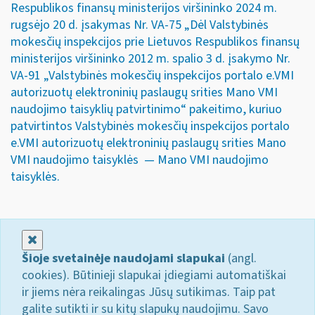
Respublikos finansų ministerijos viršininko 2024 m.
rugsėjo 20 d. įsakymas Nr. VA-75 „Dėl Valstybinės
mokesčių inspekcijos prie Lietuvos Respublikos finansų
ministerijos viršininko 2012 m. spalio 3 d. įsakymo Nr.
VA-91 „Valstybinės mokesčių inspekcijos portalo e.VMI
autorizuotų elektroninių paslaugų srities Mano VMI
naudojimo taisyklių patvirtinimo“ pakeitimo, kuriuo
patvirtintos Valstybinės mokesčių inspekcijos portalo
e.VMI autorizuotų elektroninių paslaugų srities Mano
VMI naudojimo taisyklės — Mano VMI naudojimo
taisyklės.
Uždaryti
Šioje svetainėje naudojami slapukai
(angl.
cookies). Būtinieji slapukai įdiegiami automatiškai
ir jiems nėra reikalingas Jūsų sutikimas. Taip pat
galite sutikti ir su kitų slapukų naudojimu. Savo