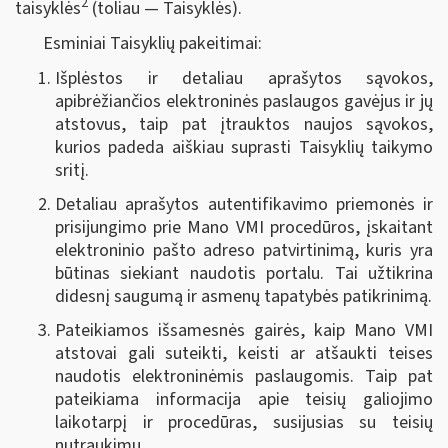
2
taisyklės
(toliau — Taisyklės).
Esminiai Taisyklių pakeitimai:
Išplėstos ir detaliau aprašytos sąvokos,
apibrėžiančios elektroninės paslaugos gavėjus ir jų
atstovus, taip pat įtrauktos naujos sąvokos,
kurios padeda aiškiau suprasti Taisyklių taikymo
sritį.
Detaliau aprašytos autentifikavimo priemonės ir
prisijungimo prie Mano VMI procedūros, įskaitant
elektroninio pašto adreso patvirtinimą, kuris yra
būtinas siekiant naudotis portalu. Tai užtikrina
didesnį saugumą ir asmenų tapatybės patikrinimą.
Pateikiamos išsamesnės gairės, kaip Mano VMI
atstovai gali suteikti, keisti ar atšaukti teises
naudotis elektroninėmis paslaugomis. Taip pat
pateikiama informacija apie teisių galiojimo
laikotarpį ir procedūras, susijusias su teisių
nutraukimu.