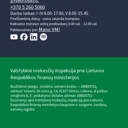
gyventojams:
+370 5 260 5060
Darbo laikas: I-IV 8.00-17.00, V 8.00-15.45.
Prieššventinę dieną - viena valanda trumpiau.
Kiekvieno mėnesio antrą penktadienį 8.00 val. - 12.00 val.
Mano VMI
Paklausimas per
Valstybinė mokesčių inspekcija prie Lietuvos
Respublikos finansų ministerijos
Biudžetinė įstaiga. Juridinio asmens kodas — 188659752,
adresas: Vasario 16-osios g. 14, 01107 Vilnius, Lietuva, el.paštas:
vmi@vmi.lt
, E. pristatymo dėžutės adresas 188659752
Duomenys apie Valstybinę mokesčių inspekciją prie Lietuvos
Respublikos finansų ministerijos kaupiami ir saugomi Juridinių
asmenų registre