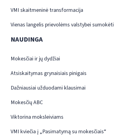
VMI skaitmeninė transformacija
Vienas langelis prievolėms valstybei sumokėti
NAUDINGA
Mokesčiai ir jų dydžiai
Atsiskaitymas grynaisiais pinigais
Dažniausiai užduodami klausimai
Mokesčių ABC
Viktorina moksleiviams
VMI kviečia į „Pasimatymą su mokesčiais“