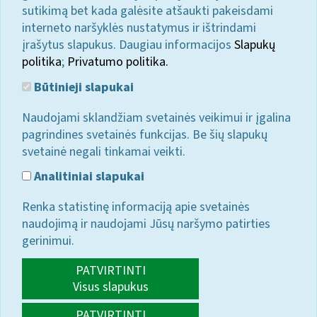
sutikimą bet kada galėsite atšaukti pakeisdami
interneto naršyklės nustatymus ir ištrindami
įrašytus slapukus. Daugiau informacijos
Slapukų
politika
;
Privatumo politika.
Būtinieji slapukai
Naudojami sklandžiam svetainės veikimui ir įgalina
pagrindines svetainės funkcijas. Be šių slapukų
svetainė negali tinkamai veikti.
Analitiniai slapukai
Renka statistinę informaciją apie svetainės
naudojimą ir naudojami Jūsų naršymo patirties
gerinimui.
PATVIRTINTI
Visus slapukus
PATVIRTINTI