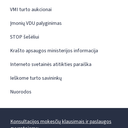
VMI turto aukcionai
Įmonių VDU palyginimas
STOP šešėliui
Krašto apsaugos ministerijos informacija
Interneto svetainės atitikties paraiška
Ieškome turto savininkų
Nuorodos
Konsultacijos mokesčių klausimais ir paslaugos