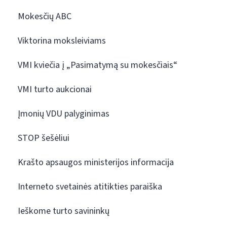
Mokesčių ABC
Viktorina moksleiviams
VMI kviečia į „Pasimatymą su mokesčiais“
VMI turto aukcionai
Įmonių VDU palyginimas
STOP šešėliui
Krašto apsaugos ministerijos informacija
Interneto svetainės atitikties paraiška
Ieškome turto savininkų