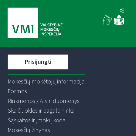
Prisijungti
Mokesčių mokėtojų informacija
Formos
Rinkmenos / Atviri duomenys
Skaičiuoklės ir pagalbininkai
Sąskaitos ir įmokų kodai
Mokesčių žinynas