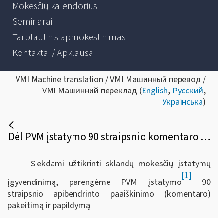
Mokesčių kalendorius
Seminarai
Tarptautinis apmokestinimas
Kontaktai / Apklausa
VMI Machine translation / VMI Машинный перевод /
VMI Машинний переклад (
English
,
Русский
,
Українська
)
Dėl PVM įstatymo 90 straipsnio komentaro pakeitimo ir papildymo
Siekdami užtikrinti sklandų mokesčių įstatymų
[1]
įgyvendinimą, parengėme PVM įstatymo
90
straipsnio apibendrinto paaiškinimo (komentaro)
pakeitimą ir papildymą.