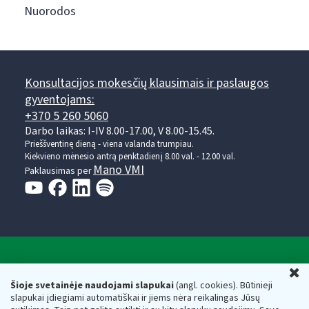
Nuorodos
Konsultacijos mokesčių klausimais ir paslaugos
gyventojams:
+370 5 260 5060
Darbo laikas: I-IV 8.00-17.00, V 8.00-15.45.
Prieššventinę dieną - viena valanda trumpiau.
Kiekvieno mėnesio antrą penktadienį 8.00 val. - 12.00 val.
Mano VMI
Paklausimas per
Valstybinė mokesčių inspekcija prie Lietuvos
U
Respublikos finansų ministerijos
Šioje svetainėje naudojami slapukai
(angl. cookies). Būtinieji
slapukai įdiegiami automatiškai ir jiems nėra reikalingas Jūsų
Biudžetinė įstaiga. Juridinio asmens kodas — 188659752,