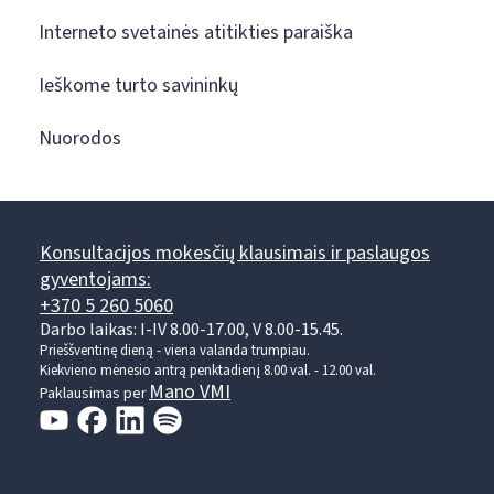
Interneto svetainės atitikties paraiška
Ieškome turto savininkų
Nuorodos
Konsultacijos mokesčių klausimais ir paslaugos
gyventojams:
+370 5 260 5060
Darbo laikas: I-IV 8.00-17.00, V 8.00-15.45.
Prieššventinę dieną - viena valanda trumpiau.
Kiekvieno mėnesio antrą penktadienį 8.00 val. - 12.00 val.
Mano VMI
Paklausimas per