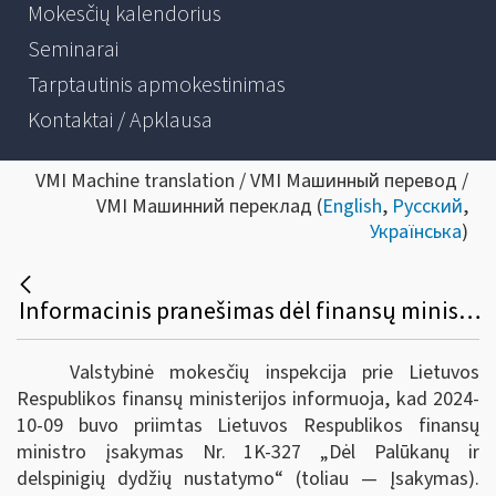
Mokesčių kalendorius
Seminarai
Tarptautinis apmokestinimas
Kontaktai / Apklausa
VMI Machine translation / VMI Машинный перевод /
VMI Машинний переклад (
English
,
Русский
,
Українська
)
Informacinis pranešimas dėl finansų ministro įsakymo pakeitimo
Valstybinė mokesčių inspekcija prie Lietuvos
Respublikos finansų ministerijos informuoja, kad 2024-
10-09 buvo priimtas Lietuvos Respublikos finansų
ministro įsakymas Nr. 1K-327 „Dėl Palūkanų ir
delspinigių dydžių nustatymo“ (toliau — Įsakymas).