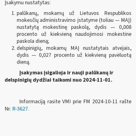
Įsakymu nustatytas:
palūkanų, mokamų už Lietuvos Respublikos
mokesčių administravimo įstatyme (toliau — MAĮ)
nustatytą mokestinę paskolą, dydis — 0,008
procento už kiekvieną naudojimosi mokestine
paskola dieną;
delspinigių, mokamų MAĮ nustatytais atvejais,
dydis — 0,027 procento už kiekvieną pavėluotą
dieną.
Įsakymas įsigalioja ir nauji palūkanų ir
delspinigių dydžiai taikomi nuo 2024-11-01.
Informaciją rasite VMI prie FM 2024-10-11 rašte
Nr.
R-3627.