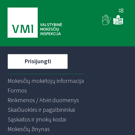
Prisijungti
Mokesčių mokėtojų informacija
Formos
Rinkmenos / Atviri duomenys
Skaičiuoklės ir pagalbininkai
Sąskaitos ir įmokų kodai
Mokesčių žinynas