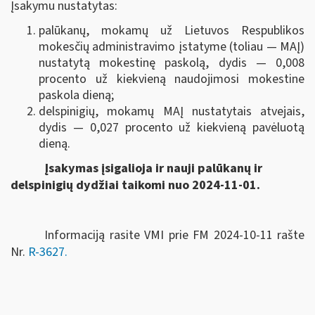
Įsakymu nustatytas:
palūkanų, mokamų už Lietuvos Respublikos
mokesčių administravimo įstatyme (toliau — MAĮ)
nustatytą mokestinę paskolą, dydis — 0,008
procento už kiekvieną naudojimosi mokestine
paskola dieną;
delspinigių, mokamų MAĮ nustatytais atvejais,
dydis — 0,027 procento už kiekvieną pavėluotą
dieną.
Įsakymas įsigalioja ir nauji palūkanų ir
delspinigių dydžiai taikomi nuo 2024-11-01.
Informaciją rasite VMI prie FM 2024-10-11 rašte
Nr.
R-3627.