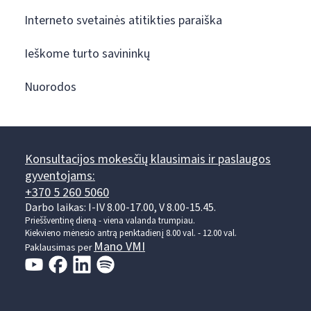
Interneto svetainės atitikties paraiška
Ieškome turto savininkų
Nuorodos
Konsultacijos mokesčių klausimais ir paslaugos
gyventojams:
+370 5 260 5060
Darbo laikas: I-IV 8.00-17.00, V 8.00-15.45.
Prieššventinę dieną - viena valanda trumpiau.
Kiekvieno mėnesio antrą penktadienį 8.00 val. - 12.00 val.
Mano VMI
Paklausimas per