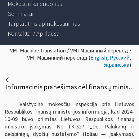
Mokesčių kalendorius
Seminarai
Tarptautinis apmokestinimas
Kontaktai / Apklausa
VMI Machine translation / VMI Машинный перевод /
VMI Машинний переклад (
English
,
Русский
,
Українська
)
Informacinis pranešimas dėl finansų ministro įsakymo pakeitimo
Valstybinė mokesčių inspekcija prie Lietuvos
Respublikos finansų ministerijos informuoja, kad 2024-
10-09 buvo priimtas Lietuvos Respublikos finansų
ministro įsakymas Nr. 1K-327 „Dėl Palūkanų ir
delspinigių dydžių nustatymo“ (toliau — Įsakymas).