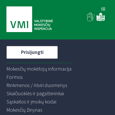
Prisijungti
Mokesčių mokėtojų informacija
Formos
Rinkmenos / Atviri duomenys
Skaičiuoklės ir pagalbininkai
Sąskaitos ir įmokų kodai
Mokesčių žinynas