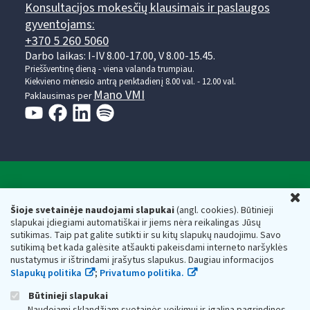
Konsultacijos mokesčių klausimais ir paslaugos
gyventojams:
+370 5 260 5060
Darbo laikas: I-IV 8.00-17.00, V 8.00-15.45.
Prieššventinę dieną - viena valanda trumpiau.
Kiekvieno mėnesio antrą penktadienį 8.00 val. - 12.00 val.
Mano VMI
Paklausimas per
Valstybinė mokesčių inspekcija prie Lietuvos
U
Respublikos finansų ministerijos
Šioje svetainėje naudojami slapukai
(angl. cookies). Būtinieji
slapukai įdiegiami automatiškai ir jiems nėra reikalingas Jūsų
Biudžetinė įstaiga. Juridinio asmens kodas — 188659752,
sutikimas. Taip pat galite sutikti ir su kitų slapukų naudojimu. Savo
adresas: Vasario 16-osios g. 14, 01107 Vilnius, Lietuva, el.paštas:
sutikimą bet kada galėsite atšaukti pakeisdami interneto naršyklės
vmi@vmi.lt
, E. pristatymo dėžutės adresas 188659752
nustatymus ir ištrindami įrašytus slapukus. Daugiau informacijos
Duomenys apie Valstybinę mokesčių inspekciją prie Lietuvos
Slapukų politika
;
Privatumo politika.
Respublikos finansų ministerijos kaupiami ir saugomi Juridinių
asmenų registre
Būtinieji slapukai