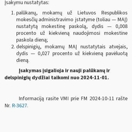
Įsakymu nustatytas:
palūkanų, mokamų už Lietuvos Respublikos
mokesčių administravimo įstatyme (toliau — MAĮ)
nustatytą mokestinę paskolą, dydis — 0,008
procento už kiekvieną naudojimosi mokestine
paskola dieną;
delspinigių, mokamų MAĮ nustatytais atvejais,
dydis — 0,027 procento už kiekvieną pavėluotą
dieną.
Įsakymas įsigalioja ir nauji palūkanų ir
delspinigių dydžiai taikomi nuo 2024-11-01.
Informaciją rasite VMI prie FM 2024-10-11 rašte
Nr.
R-3627.