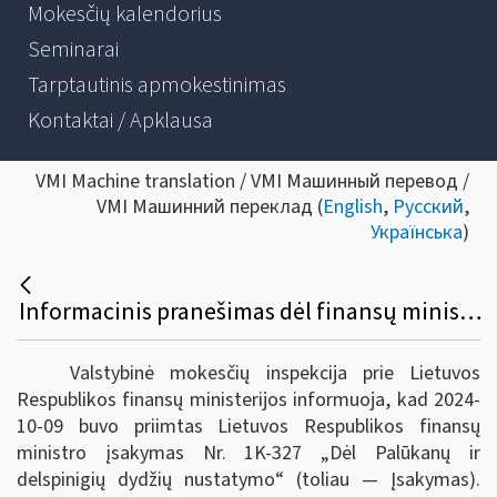
Mokesčių kalendorius
Seminarai
Tarptautinis apmokestinimas
Kontaktai / Apklausa
VMI Machine translation / VMI Машинный перевод /
VMI Машинний переклад (
English
,
Русский
,
Українська
)
Informacinis pranešimas dėl finansų ministro įsakymo pakeitimo
Valstybinė mokesčių inspekcija prie Lietuvos
Respublikos finansų ministerijos informuoja, kad 2024-
10-09 buvo priimtas Lietuvos Respublikos finansų
ministro įsakymas Nr. 1K-327 „Dėl Palūkanų ir
delspinigių dydžių nustatymo“ (toliau — Įsakymas).