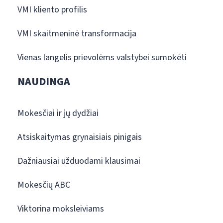
VMI kliento profilis
VMI skaitmeninė transformacija
Vienas langelis prievolėms valstybei sumokėti
NAUDINGA
Mokesčiai ir jų dydžiai
Atsiskaitymas grynaisiais pinigais
Dažniausiai užduodami klausimai
Mokesčių ABC
Viktorina moksleiviams