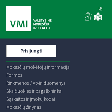
Prisijungti
Mokesčių mokėtojų informacija
Formos
Rinkmenos / Atviri duomenys
Skaičiuoklės ir pagalbininkai
Sąskaitos ir įmokų kodai
Mokesčių žinynas