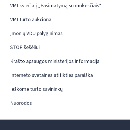
VMI kviečia į „Pasimatymą su mokesčiais“
VMI turto aukcionai
Įmonių VDU palyginimas
STOP šešėliui
Krašto apsaugos ministerijos informacija
Interneto svetainės atitikties paraiška
Ieškome turto savininkų
Nuorodos